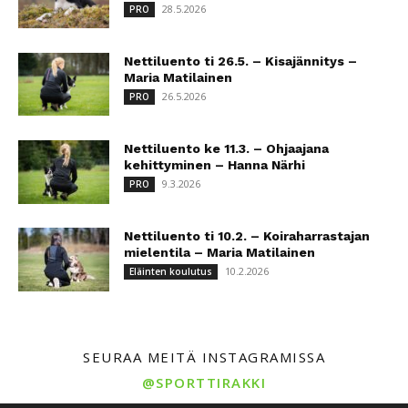
28.5.2026
PRO
Nettiluento ti 26.5. – Kisajännitys –
Maria Matilainen
26.5.2026
PRO
Nettiluento ke 11.3. – Ohjaajana
kehittyminen – Hanna Närhi
9.3.2026
PRO
Nettiluento ti 10.2. – Koiraharrastajan
mielentila – Maria Matilainen
10.2.2026
Eläinten koulutus
SEURAA MEITÄ INSTAGRAMISSA
@SPORTTIRAKKI