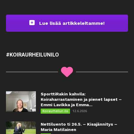
Lue lisää artikkeleitamme!
#KOIRAURHEILUNILO
SporttiRakin kahvila:
Koiraharrastaminen ja pienet lapset –
Emmi Lavikka ja Emma...
12.6.2026
Koiraurheilun ilo
Nettiluento ti 26.5. – Kisajännitys –
Maria Matilainen