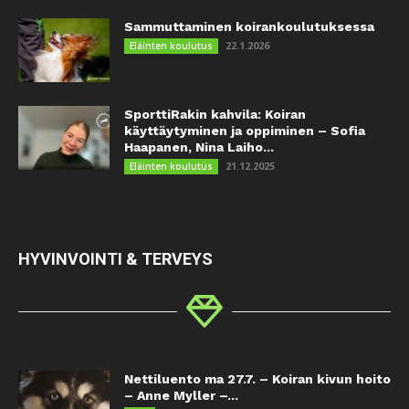
Sammuttaminen koirankoulutuksessa
22.1.2026
Eläinten koulutus
SporttiRakin kahvila: Koiran
käyttäytyminen ja oppiminen – Sofia
Haapanen, Nina Laiho...
21.12.2025
Eläinten koulutus
HYVINVOINTI & TERVEYS
Nettiluento ma 27.7. – Koiran kivun hoito
– Anne Myller –...