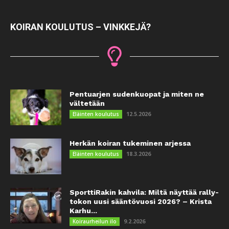
KOIRAN KOULUTUS – VINKKEJÄ?
Pentuarjen sudenkuopat ja miten ne
vältetään
12.5.2026
Eläinten koulutus
Herkän koiran tukeminen arjessa
18.3.2026
Eläinten koulutus
SporttiRakin kahvila: Miltä näyttää rally-
tokon uusi sääntövuosi 2026? – Krista
Karhu...
9.2.2026
Koiraurheilun ilo