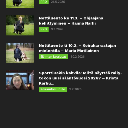
26.5.2026
PRO
Nettiluento ke 11.3. – Ohjaajana
kehittyminen – Hanna Närhi
9.3.2026
PRO
Nettiluento ti 10.2. – Koiraharrastajan
mielentila – Maria Matilainen
10.2.2026
Eläinten koulutus
SporttiRakin kahvila: Miltä näyttää rally-
tokon uusi sääntövuosi 2026? – Krista
Karhu...
9.2.2026
Koiraurheilun ilo