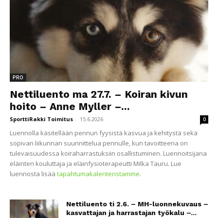
PRO
Nettiluento ma 27.7. – Koiran kivun
hoito – Anne Myller –...
SporttiRakki Toimitus
-
15.6.2026
0
Luennolla käsitellään pennun fyysistä kasvua ja kehitystä sekä
sopivan liikunnan suunnittelua pennulle, kun tavoitteena on
tulevaisuudessa koiraharrastuksiin osallistuminen. Luennoitsijana
eläinten kouluttaja ja eläinfysioterapeutti Milka Tauru. Lue
luennosta lisää
tapahtumakalenteristamme
.
Nettiluento ti 2.6. – MH-luonnekuvaus –
kasvattajan ja harrastajan työkalu –...