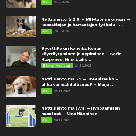
15.6.2026
PRO
Nettiluento ti 2.6. – MH-luonnekuvaus –
kasvattajan ja harrastajan työkalu –...
28.5.2026
PRO
SporttiRakin kahvila: Koiran
käyttäytyminen ja oppiminen – Sofia
Haapanen, Nina Laiho...
21.12.2025
Eläinten koulutus
Nettiluento ma 5.1. – Treenitauko –
uhka vai mahdollisuus? – Maiju...
23.11.2025
PRO
Nettiluento ma 17.11. – Hyppäämisen
haasteet – Nina Hänninen
14.11.2025
PRO