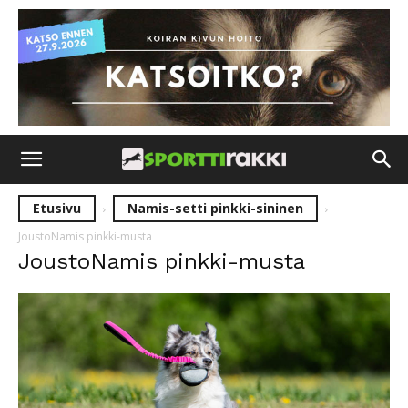
Etusivu
Namis-setti pinkki-sininen
JoustoNamis pinkki-musta
JoustoNamis pinkki-musta