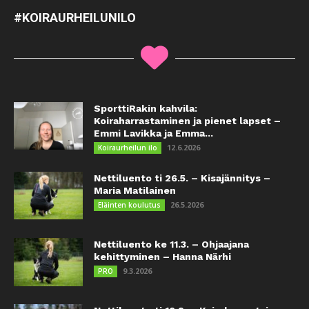
#KOIRAURHEILUNILO
SporttiRakin kahvila:
Koiraharrastaminen ja pienet lapset –
Emmi Lavikka ja Emma...
12.6.2026
Koiraurheilun ilo
Nettiluento ti 26.5. – Kisajännitys –
Maria Matilainen
26.5.2026
Eläinten koulutus
Nettiluento ke 11.3. – Ohjaajana
kehittyminen – Hanna Närhi
9.3.2026
PRO