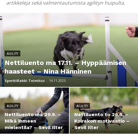
artikkeleja sekä valmentautumista agilityn huipulta.
AGILITY
Nettiluento ma 17.11. – Hyppäämisen
haasteet – Nina Hänninen
SporttiRakki Toimitus
-
14.11.2025
AGILITY
AGILITY
Nettiluento ma 29.9. –
Nettiluento to 26.6. –
Mikä ihmeen
Koirakon motivaatio –
mielentila? – Sevil Ilter
Sevil Ilter