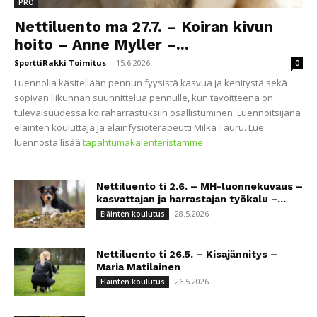
PRO
Nettiluento ma 27.7. – Koiran kivun
hoito – Anne Myller –...
SporttiRakki Toimitus
-
15.6.2026
0
Luennolla käsitellään pennun fyysistä kasvua ja kehitystä sekä
sopivan liikunnan suunnittelua pennulle, kun tavoitteena on
tulevaisuudessa koiraharrastuksiin osallistuminen. Luennoitsijana
eläinten kouluttaja ja eläinfysioterapeutti Milka Tauru. Lue
luennosta lisää
tapahtumakalenteristamme
.
Nettiluento ti 2.6. – MH-luonnekuvaus –
kasvattajan ja harrastajan työkalu –...
28.5.2026
Eläinten koulutus
Nettiluento ti 26.5. – Kisajännitys –
Maria Matilainen
26.5.2026
Eläinten koulutus