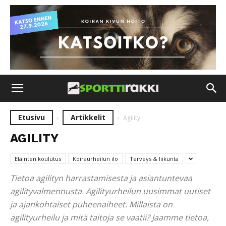
Etusivu
Artikkelit
Agility
AGILITY
Eläinten koulutus
Koiraurheilun ilo
Terveys & liikunta
Tietoa agilityn harrastamisesta ja asiantuntevaa
agilityvalmennusta. Agilityurheilun uusimmat uutiset
ja ajankohtaiset puheenaiheet. Millaista on
agilityurheilu ja mitä taitoja se vaatii? Jaamme tietoa,