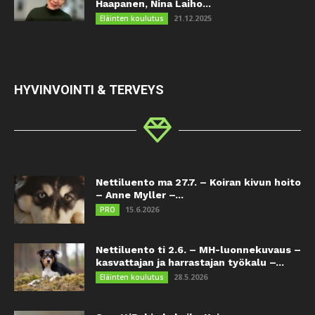
Haapanen, Nina Laiho...
21.12.2025
Eläinten koulutus
HYVINVOINTI & TERVEYS
Nettiluento ma 27.7. – Koiran kivun hoito
– Anne Myller –...
15.6.2026
PRO
Nettiluento ti 2.6. – MH-luonnekuvaus –
kasvattajan ja harrastajan työkalu –...
28.5.2026
Eläinten koulutus