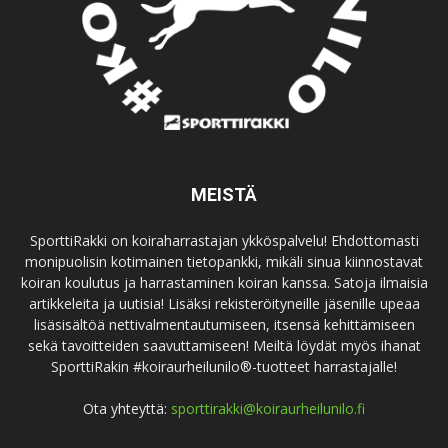
MEISTÄ
SporttiRakki on koiraharrastajan ykköspalvelu! Ehdottomasti
monipuolisin kotimainen tietopankki, mikäli sinua kiinnostavat
koiran koulutus ja harrastaminen koiran kanssa. Satoja ilmaisia
artikkeleita ja uutisia! Lisäksi rekisteröityneille jäsenille upeaa
lisäsisältöä nettivalmentautumiseen, itsensä kehittämiseen
sekä tavoitteiden saavuttamiseen! Meiltä löydät myös ihanat
SporttiRakin #koiraurheilunilo®-tuotteet harrastajalle!
Ota yhteyttä:
sporttirakki@koiraurheilunilo.fi