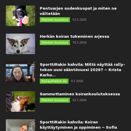
Pentuarjen sudenkuopat ja miten ne
vältetään
12.5.2026
Eläinten koulutus
Herkän koiran tukeminen arjessa
18.3.2026
Eläinten koulutus
SporttiRakin kahvila: Miltä näyttää rally-
tokon uusi sääntövuosi 2026? – Krista
Karhu...
9.2.2026
Koiraurheilun ilo
Sammuttaminen koirankoulutuksessa
22.1.2026
Eläinten koulutus
SporttiRakin kahvila: Koiran
käyttäytyminen ja oppiminen – Sofia