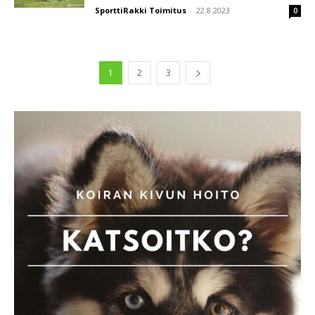
SporttiRakki Toimitus
-
22.8.2023
0
1
2
3