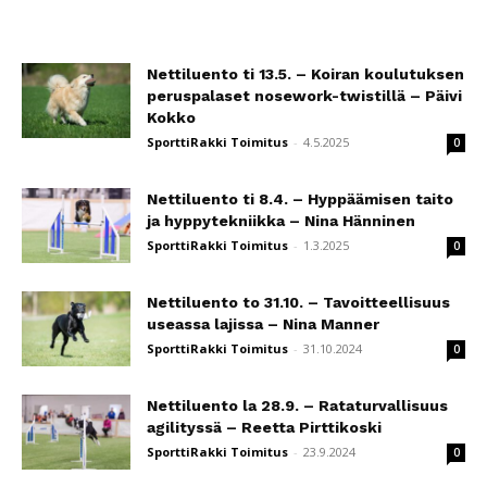
Nettiluento ti 13.5. – Koiran koulutuksen
peruspalaset nosework-twistillä – Päivi
Kokko
SporttiRakki Toimitus
-
4.5.2025
0
Nettiluento ti 8.4. – Hyppäämisen taito
ja hyppytekniikka – Nina Hänninen
SporttiRakki Toimitus
-
1.3.2025
0
Nettiluento to 31.10. – Tavoitteellisuus
useassa lajissa – Nina Manner
SporttiRakki Toimitus
-
31.10.2024
0
Nettiluento la 28.9. – Rataturvallisuus
agilityssä – Reetta Pirttikoski
SporttiRakki Toimitus
-
23.9.2024
0