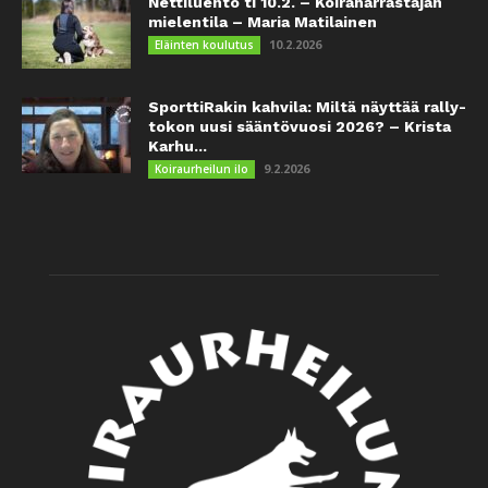
Nettiluento ti 10.2. – Koiraharrastajan
mielentila – Maria Matilainen
10.2.2026
Eläinten koulutus
SporttiRakin kahvila: Miltä näyttää rally-
tokon uusi sääntövuosi 2026? – Krista
Karhu...
9.2.2026
Koiraurheilun ilo