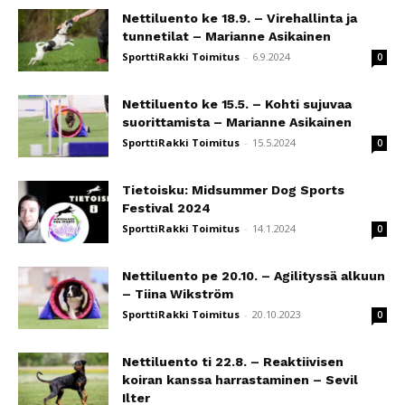
Nettiluento ke 18.9. – Virehallinta ja
tunnetilat – Marianne Asikainen
SporttiRakki Toimitus
-
6.9.2024
0
Nettiluento ke 15.5. – Kohti sujuvaa
suorittamista – Marianne Asikainen
SporttiRakki Toimitus
-
15.5.2024
0
Tietoisku: Midsummer Dog Sports
Festival 2024
SporttiRakki Toimitus
-
14.1.2024
0
Nettiluento pe 20.10. – Agilityssä alkuun
– Tiina Wikström
SporttiRakki Toimitus
-
20.10.2023
0
Nettiluento ti 22.8. – Reaktiivisen
koiran kanssa harrastaminen – Sevil
Ilter