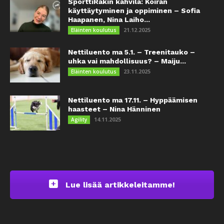
SporttiRakin kahvila: Koiran
käyttäytyminen ja oppiminen – Sofia
Haapanen, Nina Laiho...
21.12.2025
Eläinten koulutus
Nettiluento ma 5.1. – Treenitauko –
uhka vai mahdollisuus? – Maiju...
23.11.2025
Eläinten koulutus
Nettiluento ma 17.11. – Hyppäämisen
haasteet – Nina Hänninen
14.11.2025
Agility
Lue lisää artikkeleitamme!