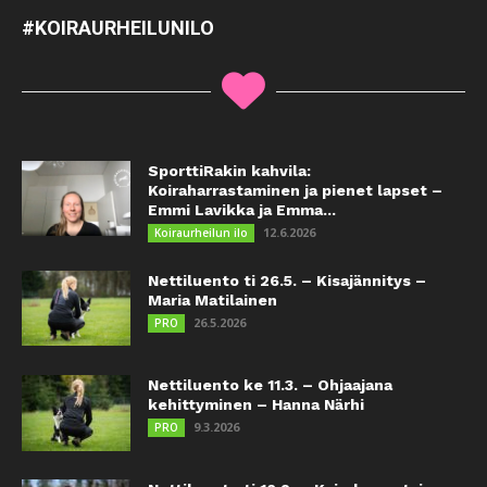
#KOIRAURHEILUNILO
SporttiRakin kahvila:
Koiraharrastaminen ja pienet lapset –
Emmi Lavikka ja Emma...
12.6.2026
Koiraurheilun ilo
Nettiluento ti 26.5. – Kisajännitys –
Maria Matilainen
26.5.2026
PRO
Nettiluento ke 11.3. – Ohjaajana
kehittyminen – Hanna Närhi
9.3.2026
PRO