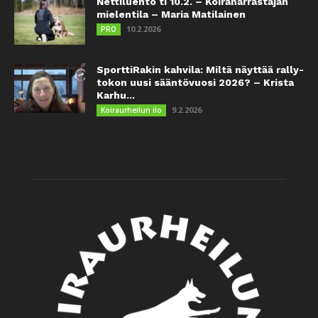
Nettiluento ti 10.2. – Koiraharrastajan
mielentila – Maria Matilainen
10.2.2026
PRO
SporttiRakin kahvila: Miltä näyttää rally-
tokon uusi sääntövuosi 2026? – Krista
Karhu...
9.2.2026
Koiraurheilun ilo