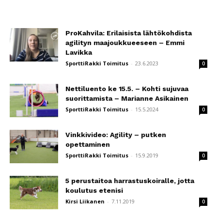
ProKahvila: Erilaisista lähtökohdista
agilityn maajoukkueeseen – Emmi
Lavikka
SporttiRakki Toimitus
-
23.6.2023
0
Nettiluento ke 15.5. – Kohti sujuvaa
suorittamista – Marianne Asikainen
SporttiRakki Toimitus
-
15.5.2024
0
Vinkkivideo: Agility – putken
opettaminen
SporttiRakki Toimitus
-
15.9.2019
0
5 perustaitoa harrastuskoiralle, jotta
koulutus etenisi
Kirsi Liikanen
-
7.11.2019
0