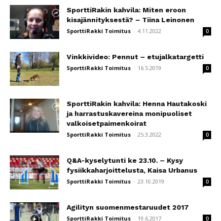
SporttiRakin kahvila: Miten eroon
kisajännityksestä? – Tiina Leinonen
SporttiRakki Toimitus
-
4.11.2022
0
Vinkkivideo: Pennut – etujalkatargetti
SporttiRakki Toimitus
-
16.5.2019
0
SporttiRakin kahvila: Henna Hautakoski
ja harrastuskavereina monipuoliset
valkoisetpaimenkoirat
SporttiRakki Toimitus
-
25.3.2022
0
Q&A-kyselytunti ke 23.10. – Kysy
fysiikkaharjoittelusta, Kaisa Urbanus
SporttiRakki Toimitus
-
23.10.2019
0
Agilityn suomenmestaruudet 2017
SporttiRakki Toimitus
-
19.6.2017
0