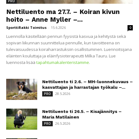
PRO
Nettiluento ma 27.7. – Koiran kivun
hoito – Anne Myller –...
SporttiRakki Toimitus
-
15.6.2026
0
Luennolla käsitellään pennun fyysistä kasvua ja kehitystä sekä
sopivan liikunnan suunnittelua pennulle, kun tavoitteena on
tulevaisuudessa koiraharrastuksiin osallistuminen. Luennoitsijana
eläinten kouluttaja ja eläinfysioterapeutti Milka Tauru. Lue
luennosta lisää
tapahtumakalenteristamme
.
Nettiluento ti 2.6. – MH-luonnekuvaus –
kasvattajan ja harrastajan työkalu –...
28.5.2026
PRO
Nettiluento ti 26.5. – Kisajännitys –
Maria Matilainen
26.5.2026
PRO