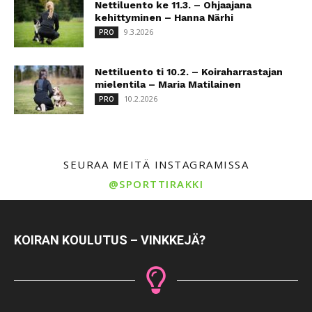
Nettiluento ke 11.3. – Ohjaajana
kehittyminen – Hanna Närhi
9.3.2026
PRO
Nettiluento ti 10.2. – Koiraharrastajan
mielentila – Maria Matilainen
10.2.2026
PRO
SEURAA MEITÄ INSTAGRAMISSA
@SPORTTIRAKKI
KOIRAN KOULUTUS – VINKKEJÄ?