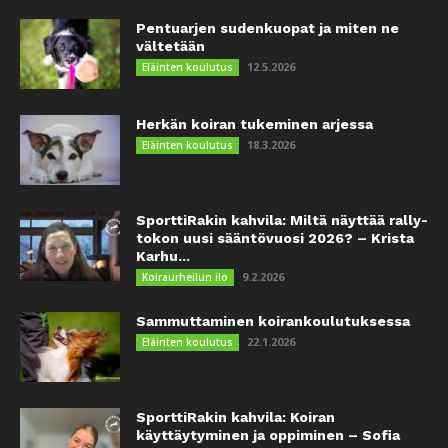
Pentuarjen sudenkuopat ja miten ne
vältetään
12.5.2026
Eläinten koulutus
Herkän koiran tukeminen arjessa
18.3.2026
Eläinten koulutus
SporttiRakin kahvila: Miltä näyttää rally-
tokon uusi sääntövuosi 2026? – Krista
Karhu...
9.2.2026
Koiraurheilun ilo
Sammuttaminen koirankoulutuksessa
22.1.2026
Eläinten koulutus
SporttiRakin kahvila: Koiran
käyttäytyminen ja oppiminen – Sofia