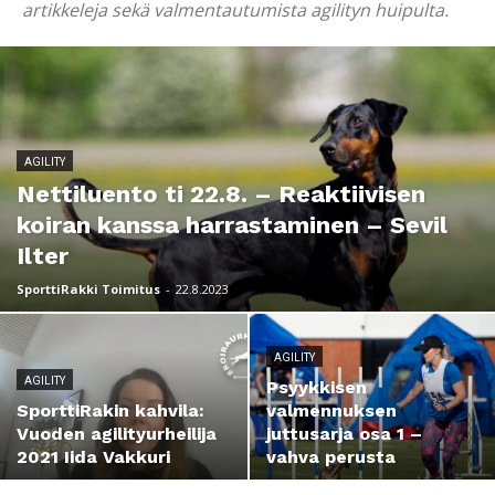
artikkeleja sekä valmentautumista agilityn huipulta.
AGILITY
Nettiluento ti 22.8. – Reaktiivisen
koiran kanssa harrastaminen – Sevil
Ilter
SporttiRakki Toimitus
-
22.8.2023
AGILITY
AGILITY
Psyykkisen
SporttiRakin kahvila:
valmennuksen
Vuoden agilityurheilija
juttusarja osa 1 –
2021 Iida Vakkuri
vahva perusta