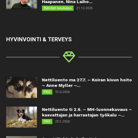
Haapanen, Nina Laiho...
21.12.2025
Eläinten koulutus
HYVINVOINTI & TERVEYS
Nettiluento ma 27.7. – Koiran kivun hoito
– Anne Myller –...
15.6.2026
PRO
Nettiluento ti 2.6. – MH-luonnekuvaus –
kasvattajan ja harrastajan työkalu –...
28.5.2026
PRO