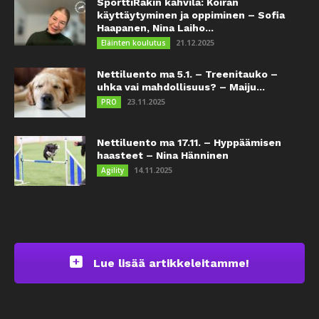
SporttiRakin kahvila: Koiran
käyttäytyminen ja oppiminen – Sofia
Haapanen, Nina Laiho...
21.12.2025
Eläinten koulutus
Nettiluento ma 5.1. – Treenitauko –
uhka vai mahdollisuus? – Maiju...
23.11.2025
PRO
Nettiluento ma 17.11. – Hyppäämisen
haasteet – Nina Hänninen
14.11.2025
Agility
Lue lisää artikkeleitamme!