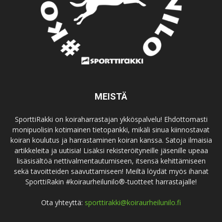
MEISTÄ
SporttiRakki on koiraharrastajan ykköspalvelu! Ehdottomasti
monipuolisin kotimainen tietopankki, mikäli sinua kiinnostavat
koiran koulutus ja harrastaminen koiran kanssa. Satoja ilmaisia
artikkeleita ja uutisia! Lisäksi rekisteröityneille jäsenille upeaa
lisäsisältöä nettivalmentautumiseen, itsensä kehittämiseen
sekä tavoitteiden saavuttamiseen! Meiltä löydät myös ihanat
SporttiRakin #koiraurheilunilo®-tuotteet harrastajalle!
Ota yhteyttä:
sporttirakki@koiraurheilunilo.fi