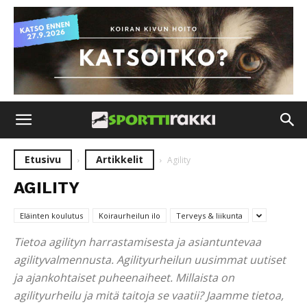
Etusivu
Artikkelit
Agility
AGILITY
Eläinten koulutus
Koiraurheilun ilo
Terveys & liikunta
Tietoa agilityn harrastamisesta ja asiantuntevaa
agilityvalmennusta. Agilityurheilun uusimmat uutiset
ja ajankohtaiset puheenaiheet. Millaista on
agilityurheilu ja mitä taitoja se vaatii? Jaamme tietoa,