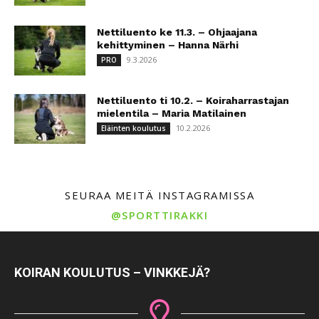
Nettiluento ke 11.3. – Ohjaajana
kehittyminen – Hanna Närhi
9.3.2026
PRO
Nettiluento ti 10.2. – Koiraharrastajan
mielentila – Maria Matilainen
10.2.2026
Eläinten koulutus
SEURAA MEITÄ INSTAGRAMISSA
@SPORTTIRAKKI
KOIRAN KOULUTUS – VINKKEJÄ?