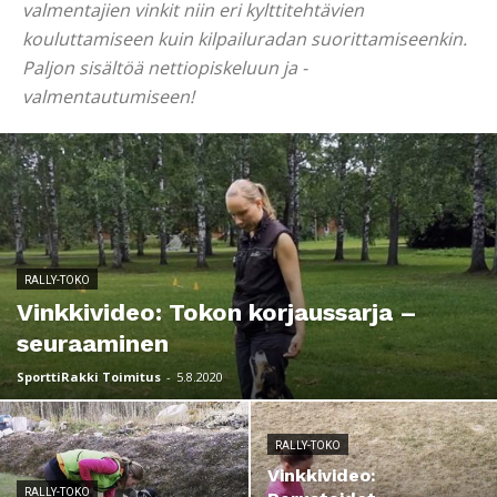
valmentajien vinkit niin eri kylttitehtävien
kouluttamiseen kuin kilpailuradan suorittamiseenkin.
Paljon sisältöä nettiopiskeluun ja -
valmentautumiseen!
RALLY-TOKO
Vinkkivideo: Tokon korjaussarja –
seuraaminen
SporttiRakki Toimitus
-
5.8.2020
RALLY-TOKO
Vinkkivideo:
RALLY-TOKO