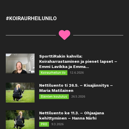
#KOIRAURHEILUNILO
SporttiRakin kahvila:
Koiraharrastaminen ja pienet lapset –
Emmi Lavikka ja Emma...
12.6.2026
Koiraurheilun ilo
Nettiluento ti 26.5. – Kisajännitys –
Maria Matilainen
26.5.2026
Eläinten koulutus
Nettiluento ke 11.3. – Ohjaajana
kehittyminen – Hanna Närhi
9.3.2026
PRO