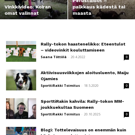
Perustaidot –
Vinkkivideo: Koiran
palkkaus kädestä tai
omat valinnat
maasta
Rally-tokon haastenelikko: Eteentulot
– videovinkit kouluttamiseen
Saana Töttölä
-
20.4.2022
0
Aktiivisuusviikkojen aloitusluento, Maiju
Ojamies
SporttiRakki Toimitus
-
18.5.2020
0
SporttiRakin kahvila: Rally-tokon MM-
joukkuekultaa Suomeen
SporttiRakki Toimitus
-
20.10.2025
0
Blogi: Tottelevaisuus on enemmän kuin