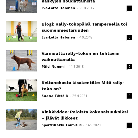
käskyjen noudattamista
Eva-Lotta Halonen
-
25.8.2017
0
Blogi: Rally-tokopäivä Tampereella toi
suomenmestaruuden
Eva-Lotta Halonen
-
4.9.2018
0
Varmuutta rally-tokon eri tehtäviin
vaikeuttamalla
Päivi Nummi
-
11.3.2018
0
Keltanokasta kisakentille: Mitä rally-
toko on?
Saana Töttölä
-
25.4.2021
0
Vinkkivideo: Paloista kokonaisuuksiksi
– jäävät liikkeet
SporttiRakki Toimitus
-
14.9.2020
0