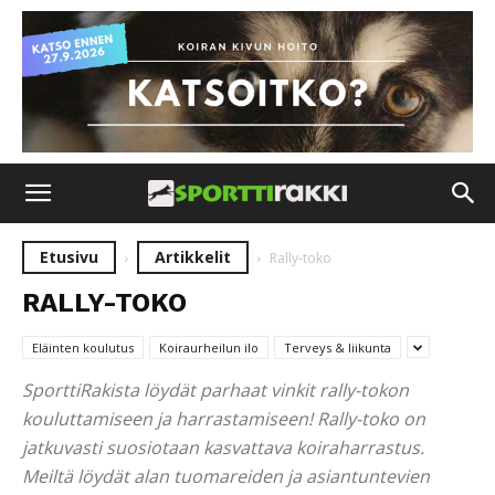
Etusivu
Artikkelit
Rally-toko
RALLY-TOKO
Eläinten koulutus
Koiraurheilun ilo
Terveys & liikunta
SporttiRakista löydät parhaat vinkit rally-tokon
kouluttamiseen ja harrastamiseen! Rally-toko on
jatkuvasti suosiotaan kasvattava koiraharrastus.
Meiltä löydät alan tuomareiden ja asiantuntevien