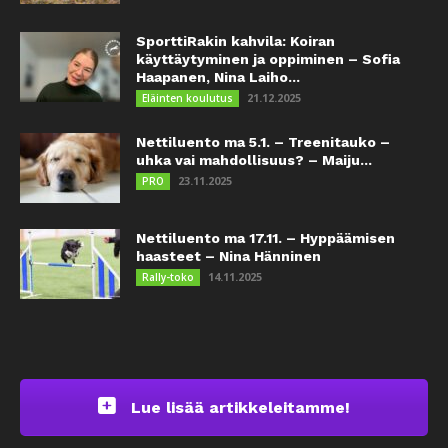
SporttiRakin kahvila: Koiran
käyttäytyminen ja oppiminen – Sofia
Haapanen, Nina Laiho...
21.12.2025
Eläinten koulutus
Nettiluento ma 5.1. – Treenitauko –
uhka vai mahdollisuus? – Maiju...
23.11.2025
PRO
Nettiluento ma 17.11. – Hyppäämisen
haasteet – Nina Hänninen
14.11.2025
Rally-toko
Lue lisää artikkeleitamme!