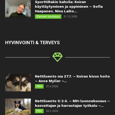
SporttiRakin kahvila: Koiran
käyttäytyminen ja oppiminen – Sofia
Haapanen, Nina Laiho...
21.12.2025
Eläinten koulutus
HYVINVOINTI & TERVEYS
Nettiluento ma 27.7. – Koiran kivun hoito
– Anne Myller –...
15.6.2026
PRO
Nettiluento ti 2.6. – MH-luonnekuvaus –
kasvattajan ja harrastajan työkalu –...
28.5.2026
PRO