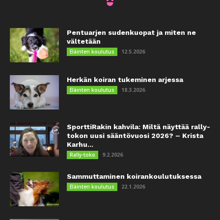
Pentuarjen sudenkuopat ja miten ne
vältetään
12.5.2026
Eläinten koulutus
Herkän koiran tukeminen arjessa
18.3.2026
Eläinten koulutus
SporttiRakin kahvila: Miltä näyttää rally-
tokon uusi sääntövuosi 2026? – Krista
Karhu...
9.2.2026
Rally-toko
Sammuttaminen koirankoulutuksessa
22.1.2026
Eläinten koulutus