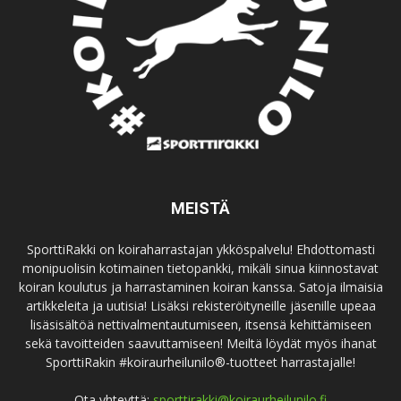
MEISTÄ
SporttiRakki on koiraharrastajan ykköspalvelu! Ehdottomasti
monipuolisin kotimainen tietopankki, mikäli sinua kiinnostavat
koiran koulutus ja harrastaminen koiran kanssa. Satoja ilmaisia
artikkeleita ja uutisia! Lisäksi rekisteröityneille jäsenille upeaa
lisäsisältöä nettivalmentautumiseen, itsensä kehittämiseen
sekä tavoitteiden saavuttamiseen! Meiltä löydät myös ihanat
SporttiRakin #koiraurheilunilo®-tuotteet harrastajalle!
Ota yhteyttä:
sporttirakki@koiraurheilunilo.fi