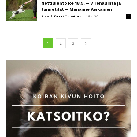
Nettiluento ke 18.9. – Virehallinta ja
tunnetilat – Marianne Asikainen
SporttiRakki Toimitus
-
6.9.2024
0
1
2
3