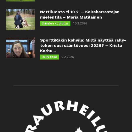
Nettiluento ti 10.2. – Koiraharrastajan
mielentila – Maria Matilainen
10.2.2026
Eläinten koulutus
SporttiRakin kahvila: Miltä näyttää rally-
tokon uusi sääntövuosi 2026? – Krista
Karhu...
9.2.2026
Rally-toko