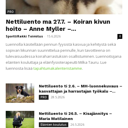
PRO
Nettiluento ma 27.7. – Koiran kivun
hoito – Anne Myller –...
SporttiRakki Toimitus
-
15.6.2026
0
Luennolla käsitellään pennun fyysistä kasvua ja kehitystä sekä
sopivan liikunnan suunnittelua pennulle, kun tavoitteena on
tulevaisuudessa koiraharrastuksiin osallistuminen. Luennoitsijana
eläinten kouluttaja ja eläinfysioterapeutti Milka Tauru. Lue
luennosta lisää
tapahtumakalenteristamme
.
Nettiluento ti 2.6. – MH-luonnekuvaus –
kasvattajan ja harrastajan työkalu –...
28.5.2026
PRO
Nettiluento ti 26.5. – Kisajännitys –
Maria Matilainen
26.5.2026
Eläinten koulutus