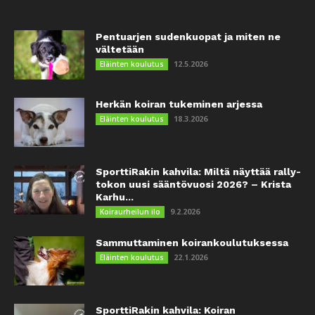
Pentuarjen sudenkuopat ja miten ne
vältetään
12.5.2026
Eläinten koulutus
Herkän koiran tukeminen arjessa
18.3.2026
Eläinten koulutus
SporttiRakin kahvila: Miltä näyttää rally-
tokon uusi sääntövuosi 2026? – Krista
Karhu...
9.2.2026
Koiraurheilun ilo
Sammuttaminen koirankoulutuksessa
22.1.2026
Eläinten koulutus
SporttiRakin kahvila: Koiran