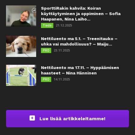
SporttiRakin kahvila: Koiran
käyttäytyminen ja oppiminen – Sofia
Haapanen, Nina Laiho...
21.12.2025
Tiede
Nettiluento ma 5.1. – Treenitauko –
uhka vai mahdollisuus? – Maiju...
23.11.2025
PRO
Nettiluento ma 17.11. – Hyppäämisen
haasteet – Nina Hänninen
14.11.2025
PRO
Lue lisää artikkeleitamme!