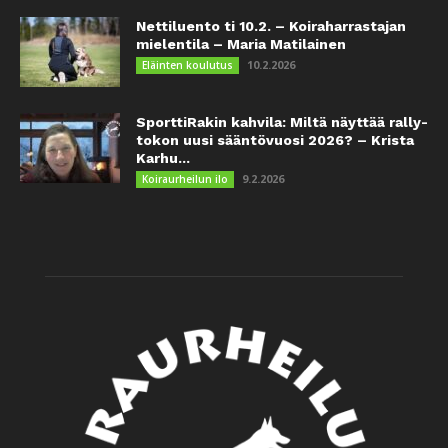
Nettiluento ti 10.2. – Koiraharrastajan
mielentila – Maria Matilainen
10.2.2026
Eläinten koulutus
SporttiRakin kahvila: Miltä näyttää rally-
tokon uusi sääntövuosi 2026? – Krista
Karhu...
9.2.2026
Koiraurheilun ilo