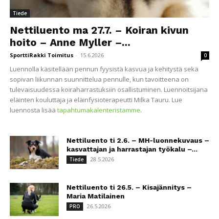
Tiede
Nettiluento ma 27.7. – Koiran kivun
hoito – Anne Myller –...
SporttiRakki Toimitus
-
15.6.2026
0
Luennolla käsitellään pennun fyysistä kasvua ja kehitystä sekä
sopivan liikunnan suunnittelua pennulle, kun tavoitteena on
tulevaisuudessa koiraharrastuksiin osallistuminen. Luennoitsijana
eläinten kouluttaja ja eläinfysioterapeutti Milka Tauru. Lue
luennosta lisää
tapahtumakalenteristamme
.
Nettiluento ti 2.6. – MH-luonnekuvaus –
kasvattajan ja harrastajan työkalu –...
28.5.2026
Tiede
Nettiluento ti 26.5. – Kisajännitys –
Maria Matilainen
26.5.2026
PRO