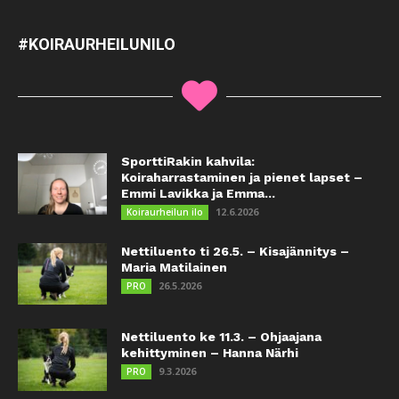
#KOIRAURHEILUNILO
SporttiRakin kahvila:
Koiraharrastaminen ja pienet lapset –
Emmi Lavikka ja Emma...
12.6.2026
Koiraurheilun ilo
Nettiluento ti 26.5. – Kisajännitys –
Maria Matilainen
26.5.2026
PRO
Nettiluento ke 11.3. – Ohjaajana
kehittyminen – Hanna Närhi
9.3.2026
PRO