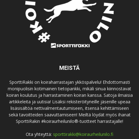
MEISTÄ
SporttiRakki on koiraharrastajan ykköspalvelu! Ehdottomasti
monipuolisin kotimainen tietopankki, mikäli sinua kiinnostavat
koiran koulutus ja harrastaminen koiran kanssa. Satoja ilmaisia
artikkeleita ja uutisia! Lisäksi rekisteröityneille jäsenille upeaa
lisäsisältöä nettivalmentautumiseen, itsensä kehittämiseen
sekä tavoitteiden saavuttamiseen! Meiltä löydät myös ihanat
SporttiRakin #koiraurheilunilo®-tuotteet harrastajalle!
Ota yhteyttä:
sporttirakki@koiraurheilunilo.fi