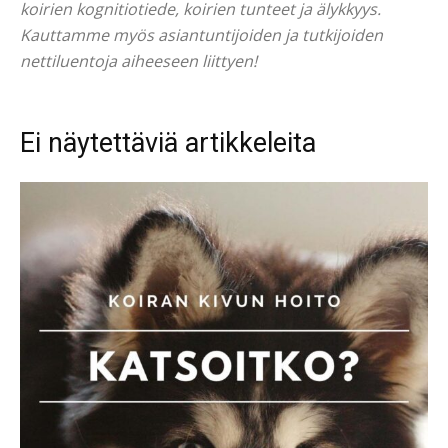
koirien kognitiotiede, koirien tunteet ja älykkyys.
Kauttamme myös asiantuntijoiden ja tutkijoiden
nettiluentoja aiheeseen liittyen!
Ei näytettäviä artikkeleita