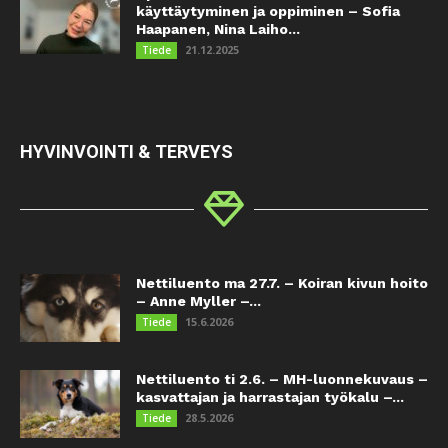
käyttäytyminen ja oppiminen – Sofia
Haapanen, Nina Laiho...
21.12.2025
Tiede
HYVINVOINTI & TERVEYS
Nettiluento ma 27.7. – Koiran kivun hoito
– Anne Myller –...
15.6.2026
Tiede
Nettiluento ti 2.6. – MH-luonnekuvaus –
kasvattajan ja harrastajan työkalu –...
28.5.2026
Tiede