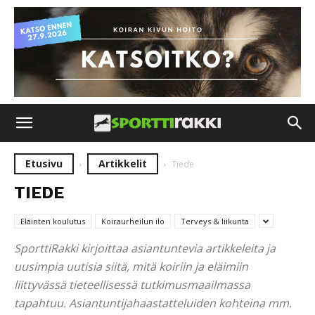
Etusivu
Artikkelit
Tiede
TIEDE
Eläinten koulutus
Koiraurheilun ilo
Terveys & liikunta
SporttiRakki kirjoittaa asiantuntevia artikkeleita ja
uusimpia uutisia siitä, mitä koiriin ja eläimiin
liittyvässä tieteellisessä tutkimusmaailmassa
tapahtuu. Asiantuntijahaastatteluiden kohteina mm.