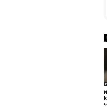
P
N
k
Sp