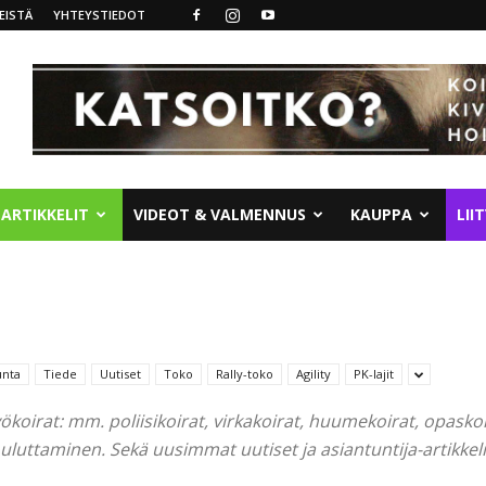
EISTÄ
YHTEYSTIEDOT
ARTIKKELIT
VIDEOT & VALMENNUS
KAUPPA
LII
unta
Tiede
Uutiset
Toko
Rally-toko
Agility
PK-lajit
työkoirat: mm. poliisikoirat, virkakoirat, huumekoirat, opasko
luttaminen. Sekä uusimmat uutiset ja asiantuntija-artikkeli