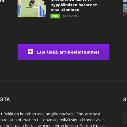
en
Hyppäämisen haasteet –
Nina Hänninen
14.11.2025
PRO
Lue lisää artikkeleitamme!
ISTÄ
S
ttiRakki on koiraharrastajan ykköspalvelu! Ehdottomasti
puolisin kotimainen tietopankki, mikäli sinua kiinnostavat
an koulutus ja harrastaminen koiran kanssa. Satoja ilmaisia