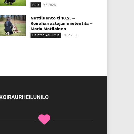
9.3.2026
PRO
Nettiluento ti 10.2. –
Koiraharrastajan mielentila –
Maria Matilainen
10.2.2026
Eläinten koulutus
KOIRAURHEILUNILO