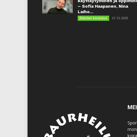
käyttäytyminen ja oppimin
– Sofia Haapanen, Nina
Laiho...
21.12.2025
Eläinten koulutus
ME
Spor
moni
koir