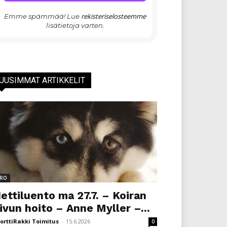
rekisteriselosteemme
Emme spämmää! Lue
lisätietoja varten.
UUSIMMAT ARTIKKELIT
RO
ettiluento ma 27.7. – Koiran
ivun hoito – Anne Myller –...
orttiRakki Toimitus
-
15.6.2026
0