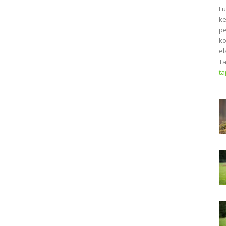
Lu
ke
pe
ko
el
Ta
t