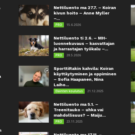
a
Nettiluento ma 27.7. – Koiran
kivun hoito – Anne Myller
–...
15.6.2026
PRO
Nettiluento ti 2.6. – MH-
luonnekuvaus – kasvattajan
ja harrastajan työkalu –...
28.5.2026
PRO
SporttiRakin kahvila: Koiran
käyttäytyminen ja oppiminen
a
– Sofia Haapanen, Nina
Laiho...
21.12.2025
Eläinten koulutus
Nettiluento ma 5.1. –
Treenitauko – uhka vai
mahdollisuus? – Maiju...
23.11.2025
PRO
n
Nettiluento ma 17.11. –