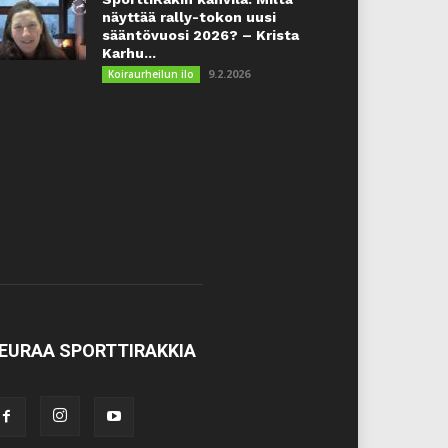
näyttää rally-tokon uusi
sääntövuosi 2026? – Krista
Karhu...
9.2.2026
Koiraurheilun ilo
EURAA SPORTTIRAKKIA