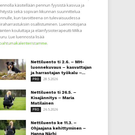
ennolla käsitellään pennun fyysistä kasvua ja
hitystä sekä sopivan liikunnan suunnittelua
nnulle, kun tavoitteena on tulevaisuudessa
iraharrastuksiin osallistuminen. Luennoitsijana
äinten kouluttaja ja eläinfysioterapeutti Milka
uru. Lue luennosta lisää
apahtumakalenteristamme
.
Nettiluento ti 2.6. – MH-
luonnekuvaus – kasvattajan
ja harrastajan työkalu –...
28.5.2026
PRO
Nettiluento ti 26.5. –
Kisajännitys – Maria
Matilainen
26.5.2026
PRO
Nettiluento ke 11.3. –
Ohjaajana kehittyminen –
Hanna Närhi