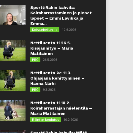
SporttiRakin kahvila:
Koiraharrastaminen ja pienet
lapset – Emmi Lavikka ja
Emma...
12.6.2026
Koiraurheilun ilo
Nettiluento ti 26.5. –
Kisajännitys – Maria
Matilainen
26.5.2026
PRO
Nettiluento ke 11.3. –
Ohjaajana kehittyminen –
Hanna Närhi
9.3.2026
PRO
Nettiluento ti 10.2. –
Koiraharrastajan mielentila –
Maria Matilainen
10.2.2026
Eläinten koulutus
SporttiRakin kahvila: Miltä