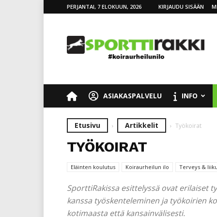
PERJANTAI, 7 ELOKUUN, 2026
KIRJAUDU SISÄÄN
M
SporttiRakki
ASIAKASPALVELU
INFO
Etusivu
Artikkelit
Työkoirat
TYÖKOIRAT
Eläinten koulutus
Koiraurheilun ilo
Terveys & liik
SporttiRakissa esittelyssä ovat erilaiset 
kanssa työskenteleminen ja työkoirien kou
kotimaasta että kansainvälisesti.