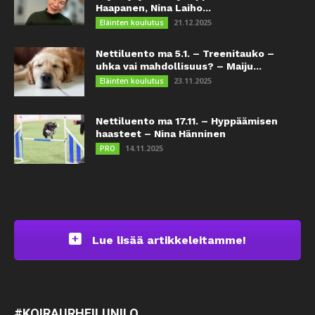
Haapanen, Nina Laiho...
21.12.2025
Eläinten koulutus
Nettiluento ma 5.1. – Treenitauko –
uhka vai mahdollisuus? – Maiju...
23.11.2025
Eläinten koulutus
Nettiluento ma 17.11. – Hyppäämisen
haasteet – Nina Hänninen
14.11.2025
PRO
Lue lisää artikkeleitamme!
#KOIRAURHEILUNILO