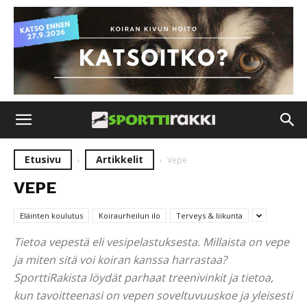
Etusivu
Artikkelit
Vepe
VEPE
Eläinten koulutus
Koiraurheilun ilo
Terveys & liikunta
Tietoa vepestä eli vesipelastuksesta. Millaista on vepe
ja miten sitä voi koiran kanssa harrastaa?
SporttiRakista löydät parhaat treenivinkit ja tietoa,
kun tavoitteenasi on vepen soveltuvuuskoe ja yleisesti