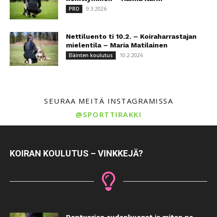
9.3.2026
PRO
Nettiluento ti 10.2. – Koiraharrastajan
mielentila – Maria Matilainen
10.2.2026
Eläinten koulutus
SEURAA MEITÄ INSTAGRAMISSA
@SPORTTIRAKKI
KOIRAN KOULUTUS – VINKKEJÄ?
Pentuarjen sudenkuopat ja miten ne