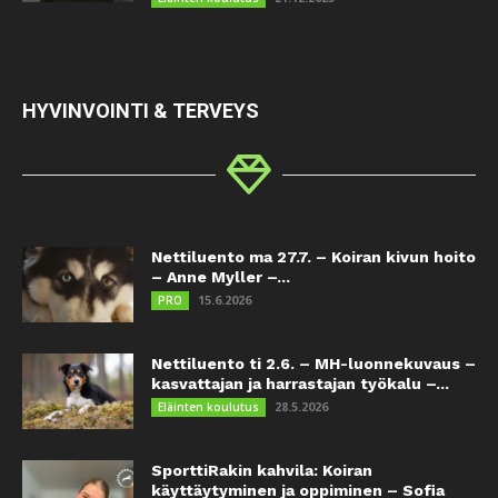
HYVINVOINTI & TERVEYS
Nettiluento ma 27.7. – Koiran kivun hoito
– Anne Myller –...
15.6.2026
PRO
Nettiluento ti 2.6. – MH-luonnekuvaus –
kasvattajan ja harrastajan työkalu –...
28.5.2026
Eläinten koulutus
SporttiRakin kahvila: Koiran
käyttäytyminen ja oppiminen – Sofia