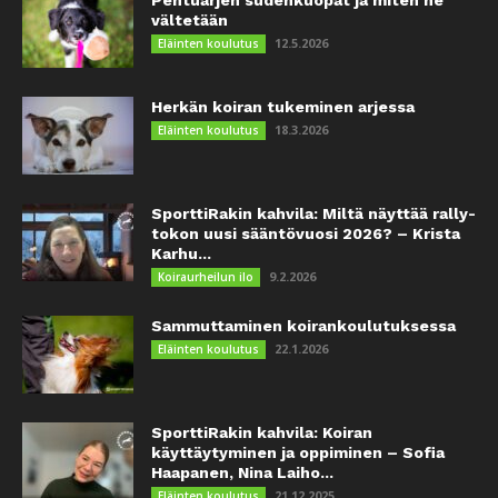
vältetään
12.5.2026
Eläinten koulutus
Herkän koiran tukeminen arjessa
18.3.2026
Eläinten koulutus
SporttiRakin kahvila: Miltä näyttää rally-
tokon uusi sääntövuosi 2026? – Krista
Karhu...
9.2.2026
Koiraurheilun ilo
Sammuttaminen koirankoulutuksessa
22.1.2026
Eläinten koulutus
SporttiRakin kahvila: Koiran
käyttäytyminen ja oppiminen – Sofia
Haapanen, Nina Laiho...
21.12.2025
Eläinten koulutus