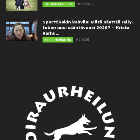
10.2.2026
Eläinten koulutus
SporttiRakin kahvila: Miltä näyttää rally-
tokon uusi sääntövuosi 2026? – Krista
Karhu...
9.2.2026
Koiraurheilun ilo