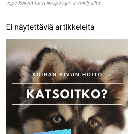
vepe-kokeet tai vaikkapa lajin arvokilpailut.
Ei näytettäviä artikkeleita