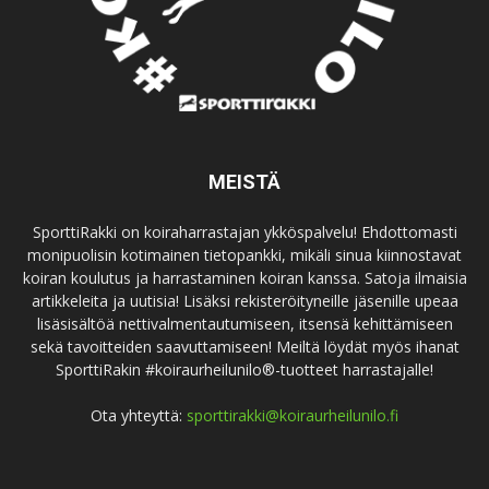
MEISTÄ
SporttiRakki on koiraharrastajan ykköspalvelu! Ehdottomasti
monipuolisin kotimainen tietopankki, mikäli sinua kiinnostavat
koiran koulutus ja harrastaminen koiran kanssa. Satoja ilmaisia
artikkeleita ja uutisia! Lisäksi rekisteröityneille jäsenille upeaa
lisäsisältöä nettivalmentautumiseen, itsensä kehittämiseen
sekä tavoitteiden saavuttamiseen! Meiltä löydät myös ihanat
SporttiRakin #koiraurheilunilo®-tuotteet harrastajalle!
Ota yhteyttä:
sporttirakki@koiraurheilunilo.fi