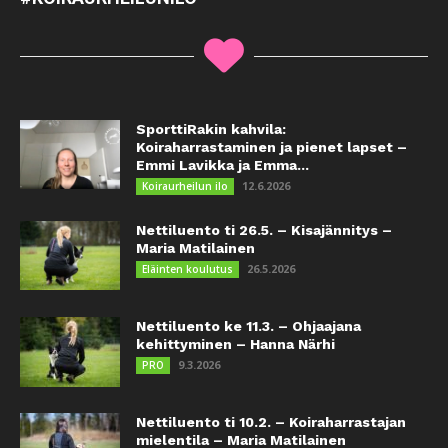
SporttiRakin kahvila:
Koiraharrastaminen ja pienet lapset –
Emmi Lavikka ja Emma...
12.6.2026
Koiraurheilun ilo
Nettiluento ti 26.5. – Kisajännitys –
Maria Matilainen
26.5.2026
Eläinten koulutus
Nettiluento ke 11.3. – Ohjaajana
kehittyminen – Hanna Närhi
9.3.2026
PRO
Nettiluento ti 10.2. – Koiraharrastajan
mielentila – Maria Matilainen