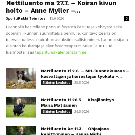
Nettiluento ma 27.7. – Koiran kivun
hoito – Anne Myller –...
SporttiRakki Toimitus
-
15.6.2026
0
Luennolla käsitellään pennun fyysistä kasvua ja kehitystä sekä
sopivan liikunnan suunnittelua pennulle, kun tavoitteena on
tulevaisuudessa koiraharrastuksiin osallistuminen. Luennoitsijana
eläinten kouluttaja ja eläinfysioterapeutti Milka Tauru. Lue
luennosta lisää
tapahtumakalenteristamme
.
Nettiluento ti 2.6. – MH-luonnekuvaus –
kasvattajan ja harrastajan työkalu –...
28.5.2026
Eläinten koulutus
Nettiluento ti 26.5. – Kisajännitys –
Maria Matilainen
26.5.2026
Eläinten koulutus
Nettiluento ke 11.3. – Ohjaajana
kehittyminen – Hanna Närhi