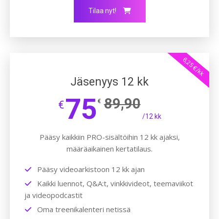
Tilaa nyt!
6,25 €/kk
Jäsenyys 12 kk
75
89,90
€
€
/12 kk
Pääsy kaikkiin PRO-sisältöihin 12 kk ajaksi,
määräaikainen kertatilaus.
Pääsy videoarkistoon 12 kk ajan
Kaikki luennot, Q&A:t, vinkkivideot, teemaviikot
ja videopodcastit
Oma treenikalenteri netissä