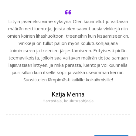
Liityin jäseneksi viime syksynä. Olen kuunnellut jo valtavan
määrän nettiluentoja, joista olen saanut uusia vinkkejä niin
omien koirien lihashuoltoon, treeneihin kuin kisaamiseenkin.
Vinkkejä on tullut paljon myös koulutusohjaajana
toimimiseen ja treenien järjestämiseen. Erityisesti pidän
teemaviikoista, jolloin saa valtavan määrän tietoa samaan
lajiin/asiaan liittyen. Ja mikä parasta, luentoja voi kuunnella
juuri silloin kuin itselle sopii ja vaikka useamman kerran.
Suosittelen lämpimästi kaikille koiraihmisille!
Katja Menna
Harrastaja, koulutusohjaaja