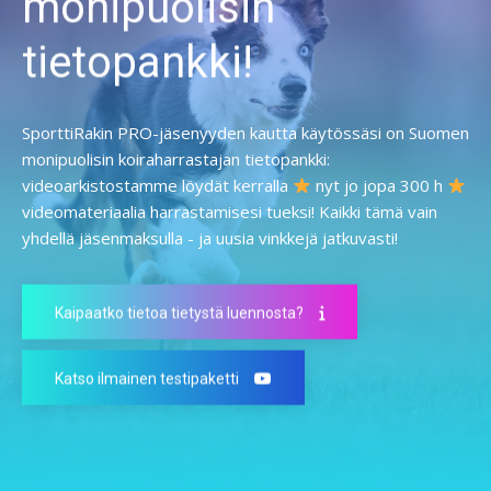
monipuolisin
tietopankki!
SporttiRakin PRO-jäsenyyden kautta käytössäsi on Suomen
monipuolisin koiraharrastajan tietopankki:
videoarkistostamme löydät kerralla
nyt jo jopa 300 h
videomateriaalia harrastamisesi tueksi! Kaikki tämä vain
yhdellä jäsenmaksulla - ja uusia vinkkejä jatkuvasti!
Kaipaatko tietoa tietystä luennosta?
Katso ilmainen testipaketti