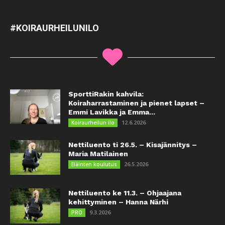
#KOIRAURHEILUNILO
SporttiRakin kahvila:
Koiraharrastaminen ja pienet lapset –
Emmi Lavikka ja Emma...
12.6.2026
Koiraurheilun ilo
Nettiluento ti 26.5. – Kisajännitys –
Maria Matilainen
26.5.2026
Eläinten koulutus
Nettiluento ke 11.3. – Ohjaajana
kehittyminen – Hanna Närhi
9.3.2026
PRO