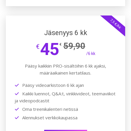
7,5 €/kk
Jäsenyys 6 kk
45
59,90
€
€
/6 kk
Pääsy kaikkiin PRO-sisältöihin 6 kk ajaksi,
määräaikainen kertatilaus.
Pääsy videoarkistoon 6 kk ajan
Kaikki luennot, Q&A:t, vinkkivideot, teemaviikot
ja videopodcastit
Oma treenikalenteri netissä
Alennukset verkkokaupassa