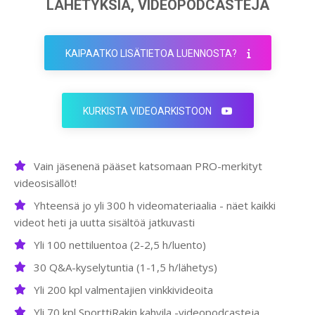
LÄHETYKSIÄ, VIDEOPODCASTEJA
KAIPAATKO LISÄTIETOA LUENNOSTA?
KURKISTA VIDEOARKISTOON
Vain jäsenenä pääset katsomaan PRO-merkityt
videosisällöt!
Yhteensä jo yli 300 h videomateriaalia - näet kaikki
videot heti ja uutta sisältöä jatkuvasti
Yli 100 nettiluentoa (2-2,5 h/luento)
30 Q&A-kyselytuntia (1-1,5 h/lähetys)
Yli 200 kpl valmentajien vinkkivideoita
Yli 70 kpl SporttiRakin kahvila -videopodcasteja