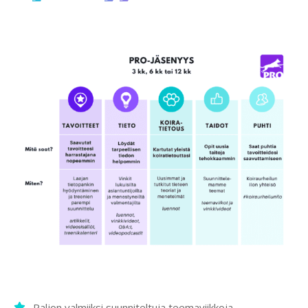
Paljon valmiiksi suunniteltuja teemaviikkoja