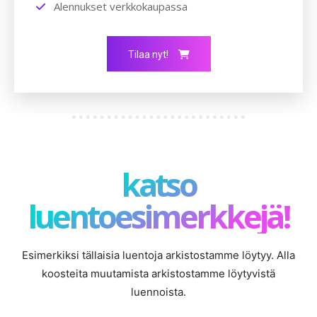
Alennukset verkkokaupassa
Tilaa nyt!
katso
luentoesimerkkejä!
Esimerkiksi tällaisia luentoja arkistostamme löytyy. Alla
koosteita muutamista arkistostamme löytyvistä
luennoista.