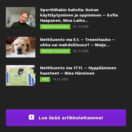
SporttiRakin kahvila: Koiran
käyttäytyminen ja oppiminen – Sofia
Haapanen, Nina Laiho...
21.12.2025
Eläinten koulutus
Nettiluento ma 5.1. – Treenitauko –
uhka vai mahdollisuus? – Maiju...
23.11.2025
Eläinten koulutus
Nettiluento ma 17.11. – Hyppäämisen
haasteet – Nina Hänninen
14.11.2025
PRO
Lue lisää artikkeleitamme!