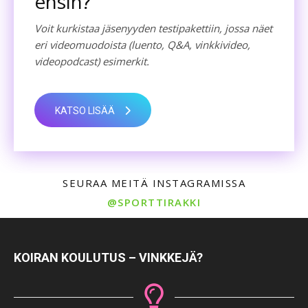
ensin?
Voit kurkistaa jäsenyyden testipakettiin, jossa näet
eri videomuodoista (luento, Q&A, vinkkivideo,
videopodcast) esimerkit.
KATSO LISÄÄ
SEURAA MEITÄ INSTAGRAMISSA
@SPORTTIRAKKI
KOIRAN KOULUTUS – VINKKEJÄ?