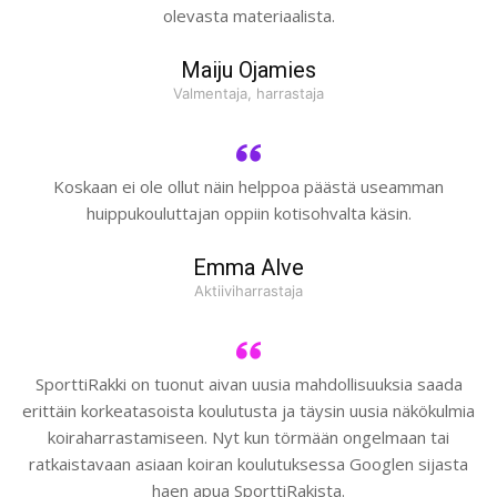
olevasta materiaalista.
Maiju Ojamies
Valmentaja, harrastaja
Koskaan ei ole ollut näin helppoa päästä useamman
huippukouluttajan oppiin kotisohvalta käsin.
Emma Alve
Aktiiviharrastaja
SporttiRakki on tuonut aivan uusia mahdollisuuksia saada
erittäin korkeatasoista koulutusta ja täysin uusia näkökulmia
koiraharrastamiseen. Nyt kun törmään ongelmaan tai
ratkaistavaan asiaan koiran koulutuksessa Googlen sijasta
haen apua SporttiRakista.