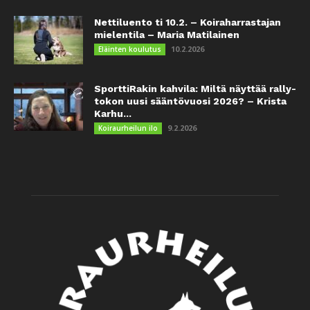
Nettiluento ti 10.2. – Koiraharrastajan
mielentila – Maria Matilainen
10.2.2026
Eläinten koulutus
SporttiRakin kahvila: Miltä näyttää rally-
tokon uusi sääntövuosi 2026? – Krista
Karhu...
9.2.2026
Koiraurheilun ilo