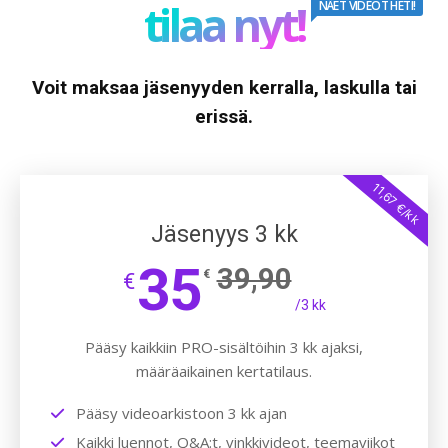
tilaa nyt!
NÄET VIDEOT HETI!
Voit maksaa jäsenyyden kerralla, laskulla tai
erissä.
11,67 €/kk
Jäsenyys 3 kk
35
39,90
€
€
/3 kk
Pääsy kaikkiin PRO-sisältöihin 3 kk ajaksi,
määräaikainen kertatilaus.
Pääsy videoarkistoon 3 kk ajan
Kaikki luennot, Q&A:t, vinkkivideot, teemaviikot