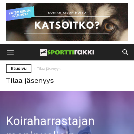
Etusivu
Tilaa jäsenyys
Tilaa jäsenyys
Koiraharrastajan