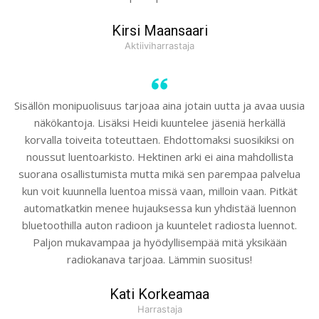
Kirsi Maansaari
Aktiiviharrastaja
Sisällön monipuolisuus tarjoaa aina jotain uutta ja avaa uusia
näkökantoja. Lisäksi Heidi kuuntelee jäseniä herkällä
korvalla toiveita toteuttaen. Ehdottomaksi suosikiksi on
noussut luentoarkisto. Hektinen arki ei aina mahdollista
suorana osallistumista mutta mikä sen parempaa palvelua
kun voit kuunnella luentoa missä vaan, milloin vaan. Pitkät
automatkatkin menee hujauksessa kun yhdistää luennon
bluetoothilla auton radioon ja kuuntelet radiosta luennot.
Paljon mukavampaa ja hyödyllisempää mitä yksikään
radiokanava tarjoaa. Lämmin suositus!
Kati Korkeamaa
Harrastaja