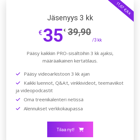
11,67 €/kk
Jäsenyys 3 kk
35
39,90
€
€
/3 kk
Pääsy kaikkiin PRO-sisältöihin 3 kk ajaksi,
määräaikainen kertatilaus.
Pääsy videoarkistoon 3 kk ajan
Kaikki luennot, Q&A:t, vinkkivideot, teemaviikot
ja videopodcastit
Oma treenikalenteri netissä
Alennukset verkkokaupassa
Tilaa nyt!