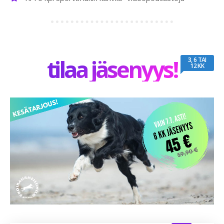
tilaa jäsenyys!
3, 6 TAI
12 KK