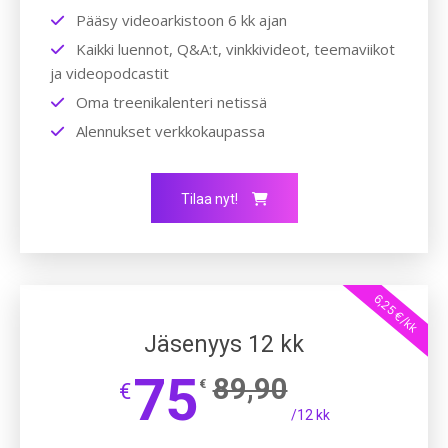
Pääsy videoarkistoon 6 kk ajan
Kaikki luennot, Q&A:t, vinkkivideot, teemaviikot
ja videopodcastit
Oma treenikalenteri netissä
Alennukset verkkokaupassa
Tilaa nyt!
6,25 €/kk
Jäsenyys 12 kk
75
89,90
€
€
/12 kk