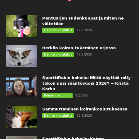
Pentuarjen sudenkuopat ja miten ne
vältetään
12.5.2026
Eläinten koulutus
Herkän koiran tukeminen arjessa
18.3.2026
Eläinten koulutus
SporttiRakin kahvila: Miltä näyttää rally-
tokon uusi sääntövuosi 2026? – Krista
Karhu...
9.2.2026
Koiraurheilun ilo
Sammuttaminen koirankoulutuksessa
22.1.2026
Eläinten koulutus
SporttiRakin kahvila: Koiran