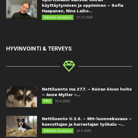
käyttäytyminen ja oppiminen – Sofia
Haapanen, Nina Laiho...
21.12.2025
Eläinten koulutus
HYVINVOINTI & TERVEYS
Nettiluento ma 27.7. – Koiran kivun hoito
– Anne Myller –...
15.6.2026
PRO
Nettiluento ti 2.6. – MH-luonnekuvaus –
kasvattajan ja harrastajan työkalu –...
28.5.2026
Eläinten koulutus