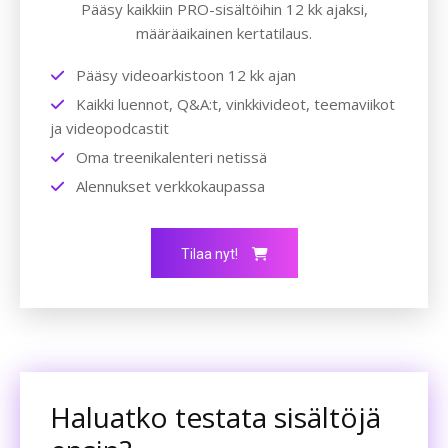
Pääsy kaikkiin PRO-sisältöihin 12 kk ajaksi,
määräaikainen kertatilaus.
Pääsy videoarkistoon 12 kk ajan
Kaikki luennot, Q&A:t, vinkkivideot, teemaviikot
ja videopodcastit
Oma treenikalenteri netissä
Alennukset verkkokaupassa
Tilaa nyt!
Haluatko testata sisältöjä