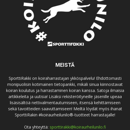
MEISTÄ
SporttiRakki on koiraharrastajan ykköspalvelu! Ehdottomasti
monipuolisin kotimainen tietopankki, mikäli sinua kiinnostavat
koiran koulutus ja harrastaminen koiran kanssa. Satoja ilmaisia
artikkeleita ja uutisia! Lisäksi rekisteröityneille jäsenille upeaa
lisäsisältöä nettivalmentautumiseen, itsensä kehittämiseen
sekä tavoitteiden saavuttamiseen! Meiltä löydät myös ihanat
SporttiRakin #koiraurheilunilo®-tuotteet harrastajalle!
Ota yhteyttä:
sporttirakki@koiraurheilunilo.fi