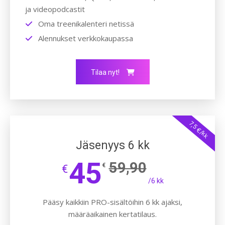
ja videopodcastit
Oma treenikalenteri netissä
Alennukset verkkokaupassa
Tilaa nyt!
7,5 €/kk
Jäsenyys 6 kk
45
59,90
€
€
/6 kk
Pääsy kaikkiin PRO-sisältöihin 6 kk ajaksi,
määräaikainen kertatilaus.