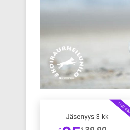
11,67 €/
Jäsenyys 3 kk
39,90
€