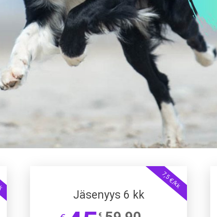
kk
7,5 €/kk
Jäsenyys 6 kk
59,90
€