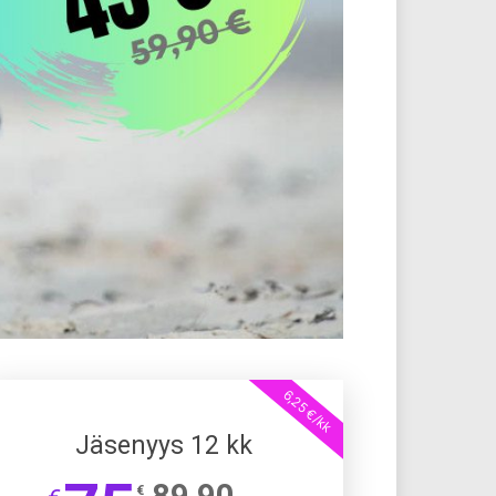
6,25 €/kk
Jäsenyys 12 kk
89,90
€