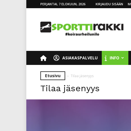
PERJANTAI, 7 ELOKUUN, 2026
KIRJAUDU SISÄÄN
M
SporttiRakki
ASIAKASPALVELU
INFO
Etusivu
Tilaa jäsenyys
Tilaa jäsenyys