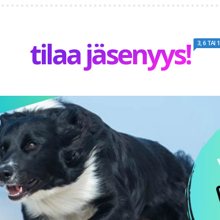
tilaa jäsenyys!
3, 6 TAI 