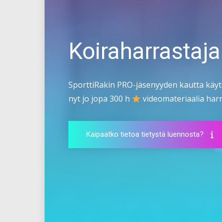
Koiraharrastaja
SporttiRakin PRO-jäsenyyden kautta käyt
nyt jo jopa 300 h
videomateriaalia harra
Kaipaatko tietoa tietystä luennosta?