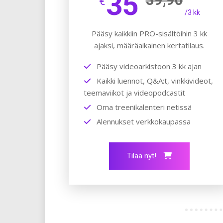
35
€
/3 kk
Pääsy kaikkiin PRO-sisältöihin 3 kk
ajaksi, määräaikainen kertatilaus.
Pääsy videoarkistoon 3 kk ajan
Kaikki luennot, Q&A:t, vinkkivideot,
teemaviikot ja videopodcastit
Oma treenikalenteri netissä
Alennukset verkkokaupassa
Tilaa nyt!