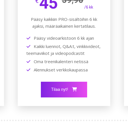
45
€
/6 kk
Pääsy kaikkiin PRO-sisältöihin 6 kk
ajaksi, määräaikainen kertatilaus.
Pääsy videoarkistoon 6 kk ajan
Kaikki luennot, Q&A:t, vinkkivideot,
teemaviikot ja videopodcastit
Oma treenikalenteri netissä
Alennukset verkkokaupassa
Tilaa nyt!