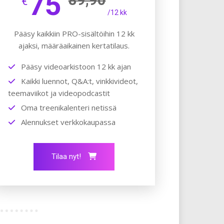
75
€
/12 kk
Pääsy kaikkiin PRO-sisältöihin 12 kk
ajaksi, määräaikainen kertatilaus.
Pääsy videoarkistoon 12 kk ajan
Kaikki luennot, Q&A:t, vinkkivideot,
teemaviikot ja videopodcastit
Oma treenikalenteri netissä
Alennukset verkkokaupassa
Tilaa nyt!