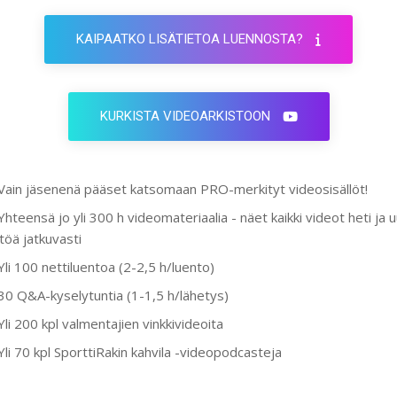
KAIPAATKO LISÄTIETOA LUENNOSTA?
KURKISTA VIDEOARKISTOON
Vain jäsenenä pääset katsomaan PRO-merkityt videosisällöt!
Yhteensä jo yli 300 h videomateriaalia - näet kaikki videot heti ja 
ltöä jatkuvasti
Yli 100 nettiluentoa (2-2,5 h/luento)
30 Q&A-kyselytuntia (1-1,5 h/lähetys)
Yli 200 kpl valmentajien vinkkivideoita
Yli 70 kpl SporttiRakin kahvila -videopodcasteja