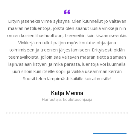
Liityin jäseneksi viime syksynä. Olen kuunnellut jo valtavan
määrän nettiluentoja, joista olen saanut uusia vinkkejä niin
omien koirien lihashuoltoon, treeneihin kuin kisaamiseenkin.
Vinkkejä on tullut paljon myös koulutusohjaajana
toimimiseen ja treenien järjestämiseen. Erityisesti pidän
teemaviikoista, jolloin saa valtavan määrän tietoa samaan
lajiin/asiaan liittyen. Ja mikä parasta, luentoja voi kuunnella
juuri silloin kuin itselle sopii ja vaikka useamman kerran.
Suosittelen lämpimästi kaikille koiraihmisille!
Katja Menna
Harrastaja, koulutusohjaaja