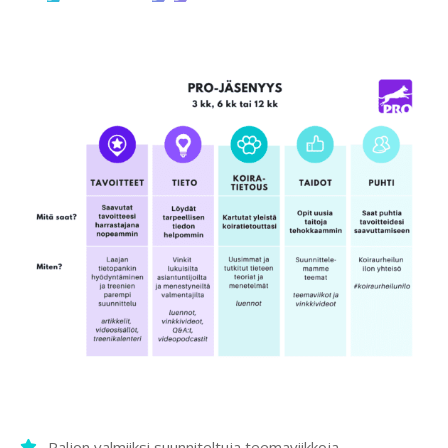
Paljon valmiiksi suunniteltuja teemaviikkoja