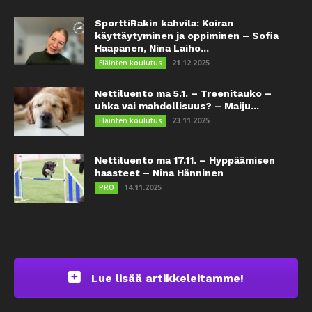
SporttiRakin kahvila: Koiran
käyttäytyminen ja oppiminen – Sofia
Haapanen, Nina Laiho...
21.12.2025
Eläinten koulutus
Nettiluento ma 5.1. – Treenitauko –
uhka vai mahdollisuus? – Maiju...
23.11.2025
Eläinten koulutus
Nettiluento ma 17.11. – Hyppäämisen
haasteet – Nina Hänninen
14.11.2025
PRO
Lue lisää artikkeleitamme!