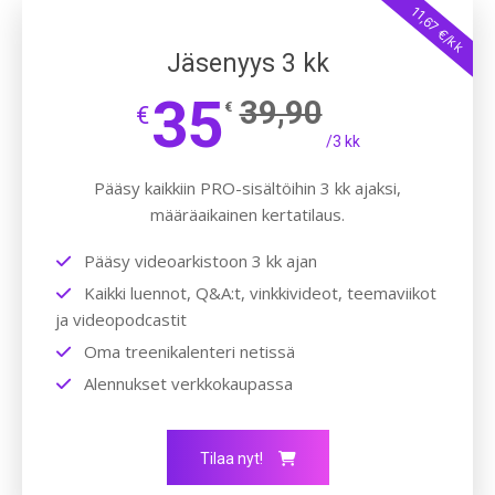
11,67 €/kk
Jäsenyys 3 kk
35
39,90
€
€
/3 kk
Pääsy kaikkiin PRO-sisältöihin 3 kk ajaksi,
määräaikainen kertatilaus.
Pääsy videoarkistoon 3 kk ajan
Kaikki luennot, Q&A:t, vinkkivideot, teemaviikot
ja videopodcastit
Oma treenikalenteri netissä
Alennukset verkkokaupassa
Tilaa nyt!