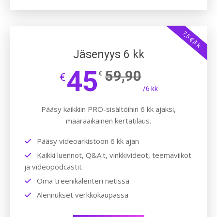
7,5 €/kk
Jäsenyys 6 kk
45
59,90
€
€
/6 kk
Pääsy kaikkiin PRO-sisältöihin 6 kk ajaksi,
määräaikainen kertatilaus.
Pääsy videoarkistoon 6 kk ajan
Kaikki luennot, Q&A:t, vinkkivideot, teemaviikot
ja videopodcastit
Oma treenikalenteri netissä
Alennukset verkkokaupassa