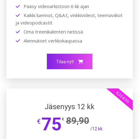
Pääsy videoarkistoon 6 kk ajan
Kaikki luennot, Q&A:t, vinkkivideot, teemaviikot
ja videopodcastit
Oma treenikalenteri netissä
Alennukset verkkokaupassa
Tilaa nyt!
6,25 €/kk
Jäsenyys 12 kk
75
89,90
€
€
/12 kk