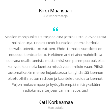
Kirsi Maansaari
Aktiiviharrastaja
Sisällön monipuolisuus tarjoaa aina jotain uutta ja avaa uusia
näkökantoja. Lisäksi Heidi kuuntelee jäseniä herkällä
korvalla toiveita toteuttaen. Ehdottomaksi suosikiksi on
noussut luentoarkisto. Hektinen arki ei aina mahdollista
suorana osallistumista mutta mikä sen parempaa palvelua
kun voit kuunnella luentoa missä vaan, milloin vaan. Pitkät
automatkatkin menee hujauksessa kun yhdistää luennon
bluetoothilla auton radioon ja kuuntelet radiosta luennot.
Paljon mukavampaa ja hyödyllisempää mitä yksikään
radiokanava tarjoaa. Lämmin suositus!
Kati Korkeamaa
Harrastaja