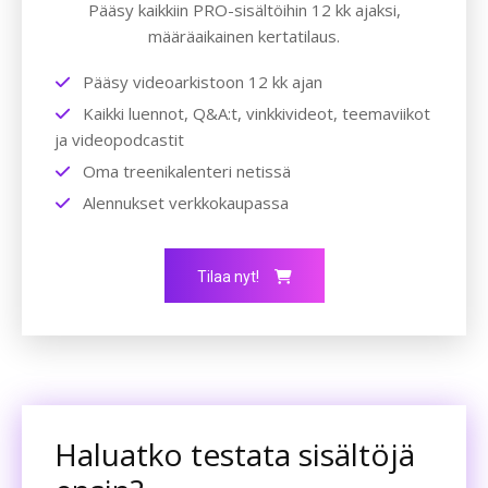
Pääsy kaikkiin PRO-sisältöihin 12 kk ajaksi,
määräaikainen kertatilaus.
Pääsy videoarkistoon 12 kk ajan
Kaikki luennot, Q&A:t, vinkkivideot, teemaviikot
ja videopodcastit
Oma treenikalenteri netissä
Alennukset verkkokaupassa
Tilaa nyt!
Haluatko testata sisältöjä