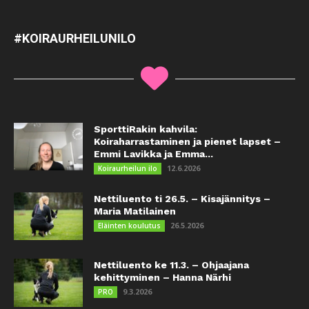
#KOIRAURHEILUNILO
SporttiRakin kahvila:
Koiraharrastaminen ja pienet lapset –
Emmi Lavikka ja Emma...
12.6.2026
Koiraurheilun ilo
Nettiluento ti 26.5. – Kisajännitys –
Maria Matilainen
26.5.2026
Eläinten koulutus
Nettiluento ke 11.3. – Ohjaajana
kehittyminen – Hanna Närhi
9.3.2026
PRO