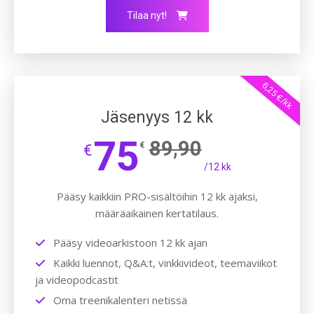
Tilaa nyt!
6,25 €/kk
Jäsenyys 12 kk
75
89,90
€
€
/12 kk
Pääsy kaikkiin PRO-sisältöihin 12 kk ajaksi,
määräaikainen kertatilaus.
Pääsy videoarkistoon 12 kk ajan
Kaikki luennot, Q&A:t, vinkkivideot, teemaviikot
ja videopodcastit
Oma treenikalenteri netissä