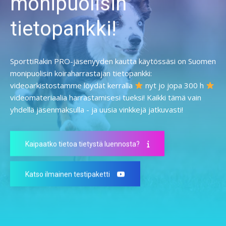
monipuolisin
tietopankki!
SporttiRakin PRO-jäsenyyden kautta käytössäsi on Suomen
monipuolisin koiraharrastajan tietopankki:
videoarkistostamme löydät kerralla
nyt jo jopa 300 h
videomateriaalia harrastamisesi tueksi! Kaikki tämä vain
yhdellä jäsenmaksulla - ja uusia vinkkejä jatkuvasti!
Kaipaatko tietoa tietystä luennosta?
Katso ilmainen testipaketti