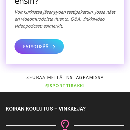
ensin?
Voit kurkistaa jäsenyyden testipakettiin, jossa näet
eri videomuodoista (luento, Q&A, vinkkivideo,
videopodcast) esimerkit.
KATSO LISÄÄ
SEURAA MEITÄ INSTAGRAMISSA
@SPORTTIRAKKI
KOIRAN KOULUTUS – VINKKEJÄ?