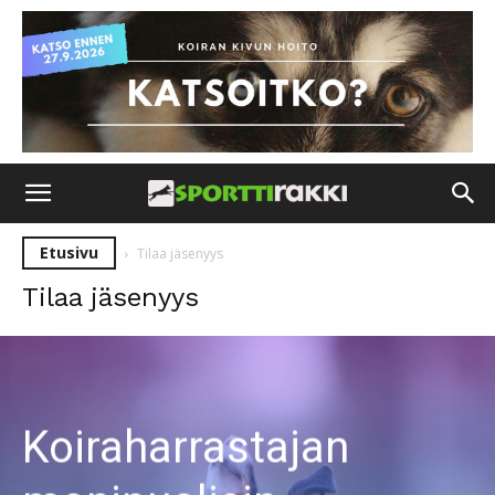
Etusivu
Tilaa jäsenyys
Tilaa jäsenyys
Koiraharrastajan