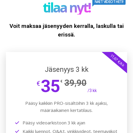
tilaa nyt!
NÄET VIDEOT HETI!
Voit maksaa jäsenyyden kerralla, laskulla tai
erissä.
11,67 €/kk
Jäsenyys 3 kk
35
39,90
€
€
/3 kk
Pääsy kaikkiin PRO-sisältöihin 3 kk ajaksi,
määräaikainen kertatilaus.
Pääsy videoarkistoon 3 kk ajan
Kaikki luennot, Q&A:t, vinkkivideot, teemaviikot