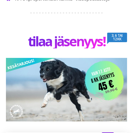
tilaa jäsenyys!
3, 6 TAI
12 KK