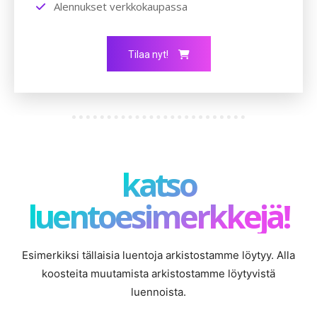
Alennukset verkkokaupassa
Tilaa nyt!
katso
luentoesimerkkejä!
Esimerkiksi tällaisia luentoja arkistostamme löytyy. Alla
koosteita muutamista arkistostamme löytyvistä
luennoista.