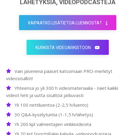
LÄHETYKSIÄ, VIDEOPODCASTEJA
KAIPAATKO LISÄTIETOA LUENNOSTA?
KURKISTA VIDEOARKISTOON
Vain jäsenenä pääset katsomaan PRO-merkityt
videosisällöt!
Yhteensä jo yli 300 h videomateriaalia - näet kaikki
videot heti ja uutta sisältöä jatkuvasti
Yli 100 nettiluentoa (2-2,5 h/luento)
30 Q&A-kyselytuntia (1-1,5 h/lähetys)
Yli 200 kpl valmentajien vinkkivideoita
Yli 70 kpl SporttiRakin kahvila -videopodcasteja