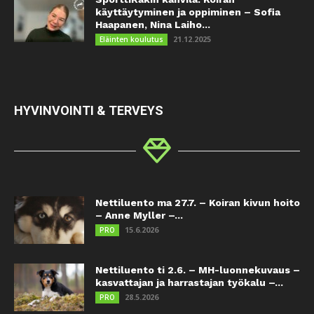
käyttäytyminen ja oppiminen – Sofia
Haapanen, Nina Laiho...
21.12.2025
Eläinten koulutus
HYVINVOINTI & TERVEYS
Nettiluento ma 27.7. – Koiran kivun hoito
– Anne Myller –...
15.6.2026
PRO
Nettiluento ti 2.6. – MH-luonnekuvaus –
kasvattajan ja harrastajan työkalu –...
28.5.2026
PRO