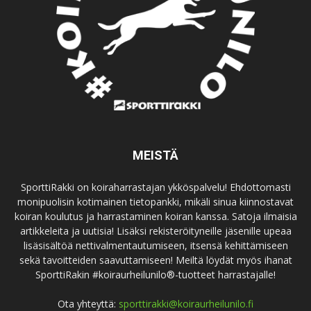
MEISTÄ
SporttiRakki on koiraharrastajan ykköspalvelu! Ehdottomasti
monipuolisin kotimainen tietopankki, mikäli sinua kiinnostavat
koiran koulutus ja harrastaminen koiran kanssa. Satoja ilmaisia
artikkeleita ja uutisia! Lisäksi rekisteröityneille jäsenille upeaa
lisäsisältöä nettivalmentautumiseen, itsensä kehittämiseen
sekä tavoitteiden saavuttamiseen! Meiltä löydät myös ihanat
SporttiRakin #koiraurheilunilo®-tuotteet harrastajalle!
Ota yhteyttä:
sporttirakki@koiraurheilunilo.fi