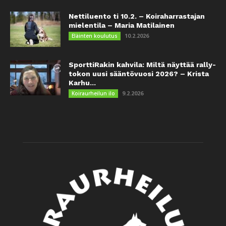
Nettiluento ti 10.2. – Koiraharrastajan
mielentila – Maria Matilainen
10.2.2026
Eläinten koulutus
SporttiRakin kahvila: Miltä näyttää rally-
tokon uusi sääntövuosi 2026? – Krista
Karhu...
9.2.2026
Koiraurheilun ilo