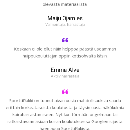
olevasta materiaalista.
Maiju Ojamies
Valmentaja, harrastaja
Koskaan ei ole ollut näin helppoa päästä useamman
huippukouluttajan oppiin kotisohvalta käsin.
Emma Alve
Aktiiviharrastaja
SporttiRakki on tuonut aivan uusia mahdollisuuksia saada
erittäin korkeatasoista koulutusta ja täysin uusia näkökulmia
koiraharrastamiseen. Nyt kun törmään ongelmaan tai
ratkaistavaan asiaan koiran koulutuksessa Googlen sijasta
haen apua SporttiRakista.