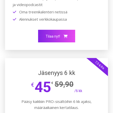
ja videopodcastit
Oma treenikalenteri netissä
Alennukset verkkokaupassa
Tilaa nyt!
7,5 €/kk
Jäsenyys 6 kk
45
59,90
€
€
/6 kk
Pääsy kaikkiin PRO-sisältöihin 6 kk ajaksi,
määräaikainen kertatilaus.