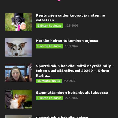
Pentuarjen sudenkuopat ja miten ne
vältetään
12.5.2026
Eläinten koulutus
Herkän koiran tukeminen arjessa
18.3.2026
Eläinten koulutus
SporttiRakin kahvila: Miltä näyttää rally-
tokon uusi sääntövuosi 2026? – Krista
Karhu...
9.2.2026
Koiraurheilun ilo
Sammuttaminen koirankoulutuksessa
22.1.2026
Eläinten koulutus
SporttiRakin kahvila: Koiran