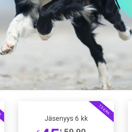
kk
7,5 €/kk
Jäsenyys 6 kk
59,90
€