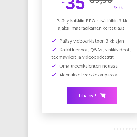
35
€
/3 kk
Pääsy kaikkiin PRO-sisältöihin 3 kk
ajaksi, määräaikainen kertatilaus.
Pääsy videoarkistoon 3 kk ajan
Kaikki luennot, Q&A:t, vinkkivideot,
teemaviikot ja videopodcastit
Oma treenikalenteri netissä
Alennukset verkkokaupassa
Tilaa nyt!