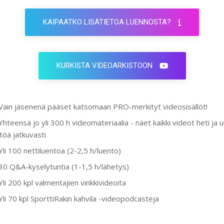
KAIPAATKO LISÄTIETOA LUENNOSTA?
KURKISTA VIDEOARKISTOON
Vain jäsenenä pääset katsomaan PRO-merkityt videosisällöt!
Yhteensä jo yli 300 h videomateriaalia - näet kaikki videot heti ja 
ltöä jatkuvasti
Yli 100 nettiluentoa (2-2,5 h/luento)
30 Q&A-kyselytuntia (1-1,5 h/lähetys)
Yli 200 kpl valmentajien vinkkivideoita
Yli 70 kpl SporttiRakin kahvila -videopodcasteja