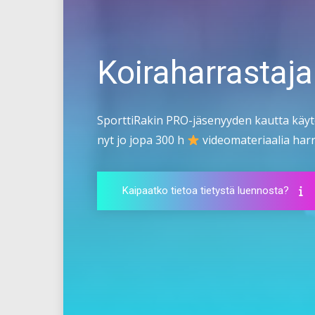
Koiraharrastaja
SporttiRakin PRO-jäsenyyden kautta käyt
nyt jo jopa 300 h
videomateriaalia harra
Kaipaatko tietoa tietystä luennosta?