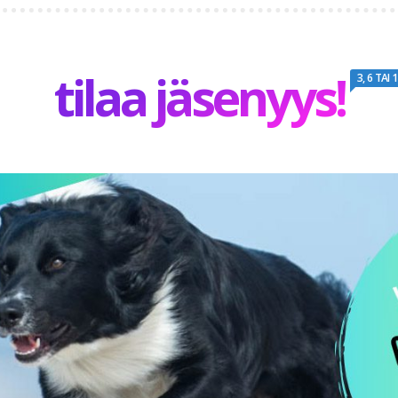
tilaa jäsenyys!
3, 6 TAI 