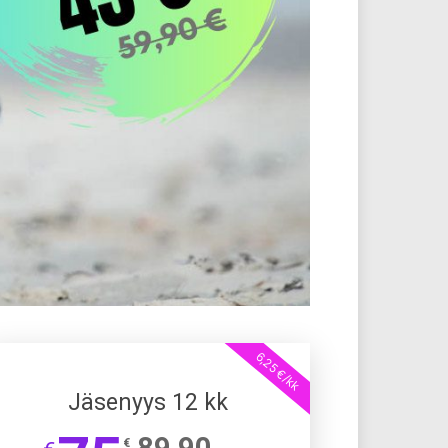
6,25 €/kk
Jäsenyys 12 kk
89,90
€