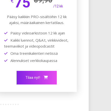
75
€
/12 kk
Pääsy kaikkiin PRO-sisältöihin 12 kk
ajaksi, määräaikainen kertatilaus.
Pääsy videoarkistoon 12 kk ajan
Kaikki luennot, Q&A:t, vinkkivideot,
teemaviikot ja videopodcastit
Oma treenikalenteri netissä
Alennukset verkkokaupassa
Tilaa nyt!