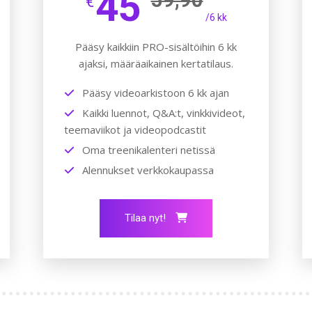
45
€
/6 kk
Pääsy kaikkiin PRO-sisältöihin 6 kk
ajaksi, määräaikainen kertatilaus.
Pääsy videoarkistoon 6 kk ajan
Kaikki luennot, Q&A:t, vinkkivideot,
teemaviikot ja videopodcastit
Oma treenikalenteri netissä
Alennukset verkkokaupassa
Tilaa nyt!