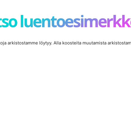
so luentoesimerkk
ntoja arkistostamme löytyy. Alla koosteita muutamista arkistosta