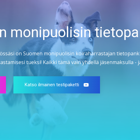
n monipuolisin tietopa
össäsi on Suomen monipuolisin koiraharrastajan tietopankk
stamisesi tueksi! Kaikki tämä vain yhdellä jäsenmaksulla - ja
Katso ilmainen testipaketti