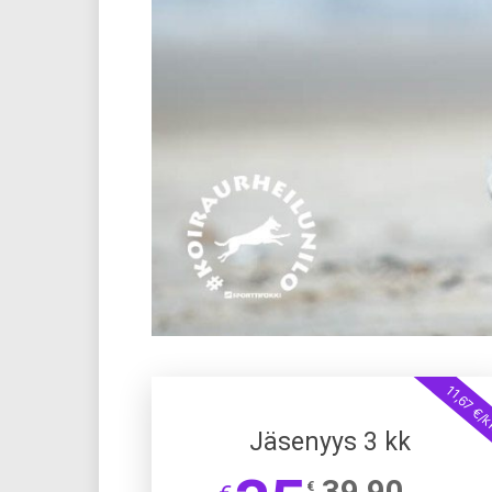
11,67 €/
Jäsenyys 3 kk
39,90
€