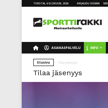
TORSTAI, 6 ELOKUUN, 2026
KIRJAUDU SISÄÄN
ME
SporttiRakki
ASIAKASPALVELU
INFO
Etusivu
Tilaa jäsenyys
Tilaa jäsenyys