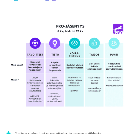
Paljon valmiiksi suunniteltuja teemaviikkoja