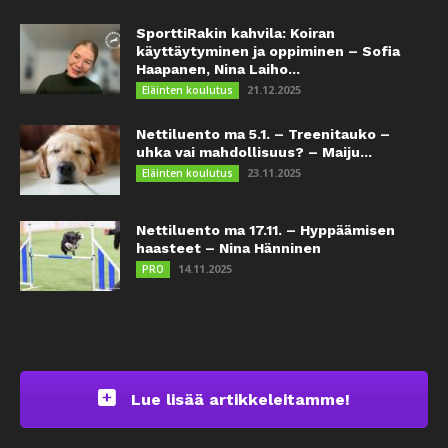
SporttiRakin kahvila: Koiran
käyttäytyminen ja oppiminen – Sofia
Haapanen, Nina Laiho...
21.12.2025
Eläinten koulutus
Nettiluento ma 5.1. – Treenitauko –
uhka vai mahdollisuus? – Maiju...
23.11.2025
Eläinten koulutus
Nettiluento ma 17.11. – Hyppäämisen
haasteet – Nina Hänninen
14.11.2025
PRO
Lue lisää artikkeleitamme!