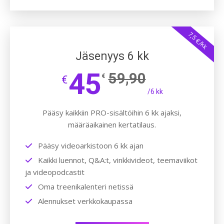
7,5 €/kk
Jäsenyys 6 kk
45
59,90
€
€
/6 kk
Pääsy kaikkiin PRO-sisältöihin 6 kk ajaksi,
määräaikainen kertatilaus.
Pääsy videoarkistoon 6 kk ajan
Kaikki luennot, Q&A:t, vinkkivideot, teemaviikot
ja videopodcastit
Oma treenikalenteri netissä
Alennukset verkkokaupassa