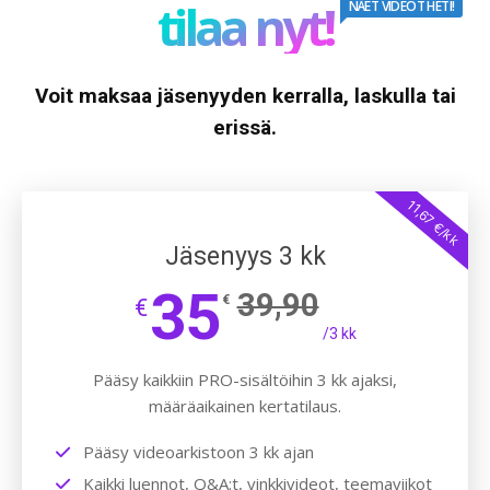
tilaa nyt!
NÄET VIDEOT HETI!
Voit maksaa jäsenyyden kerralla, laskulla tai
erissä.
11,67 €/kk
Jäsenyys 3 kk
35
39,90
€
€
/3 kk
Pääsy kaikkiin PRO-sisältöihin 3 kk ajaksi,
määräaikainen kertatilaus.
Pääsy videoarkistoon 3 kk ajan
Kaikki luennot, Q&A:t, vinkkivideot, teemaviikot