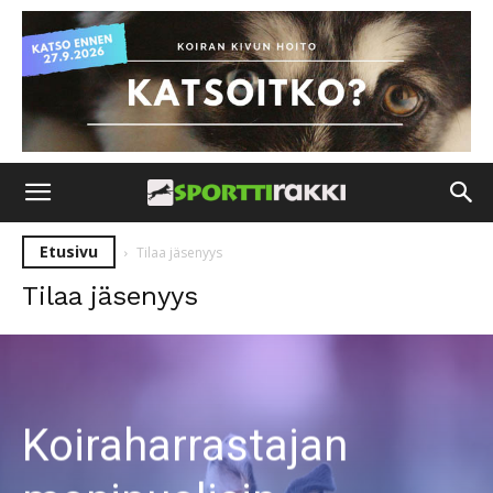
Etusivu
Tilaa jäsenyys
Tilaa jäsenyys
Koiraharrastajan