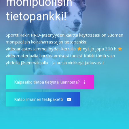
monipuolisin
tietopankki!
SporttiRakin PRO-jäsenyyden kautta käytössäsi on Suomen
monipuolisin koiraharrastajan tietopankki:
videoarkistostamme löydät kerralla
nyt jo jopa 300 h
videomateriaalia harrastamisesi tueksi! Kaikki tämä vain
yhdellä jäsenmaksulla - ja uusia vinkkejä jatkuvasti!
Kaipaatko tietoa tietystä luennosta?
Katso ilmainen testipaketti