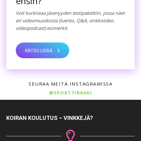
ensin?
Voit kurkistaa jäsenyyden testipakettiin, jossa näet
eri videomuodoista (luento, Q&A, vinkkivideo,
videopodcast) esimerkit.
KATSO LISÄÄ
SEURAA MEITÄ INSTAGRAMISSA
@SPORTTIRAKKI
KOIRAN KOULUTUS – VINKKEJÄ?