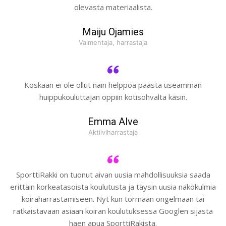
olevasta materiaalista.
Maiju Ojamies
Valmentaja, harrastaja
Koskaan ei ole ollut näin helppoa päästä useamman
huippukouluttajan oppiin kotisohvalta käsin.
Emma Alve
Aktiiviharrastaja
SporttiRakki on tuonut aivan uusia mahdollisuuksia saada
erittäin korkeatasoista koulutusta ja täysin uusia näkökulmia
koiraharrastamiseen. Nyt kun törmään ongelmaan tai
ratkaistavaan asiaan koiran koulutuksessa Googlen sijasta
haen apua SporttiRakista.