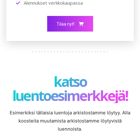
Alennukset verkkokaupassa
Tilaa nyt!
katso
luentoesimerkkejä!
Esimerkiksi tällaisia luentoja arkistostamme löytyy. Alla
koosteita muutamista arkistostamme löytyvistä
luennoista.