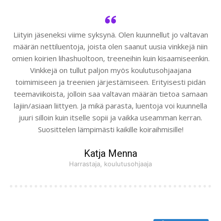
Liityin jäseneksi viime syksynä. Olen kuunnellut jo valtavan
määrän nettiluentoja, joista olen saanut uusia vinkkejä niin
omien koirien lihashuoltoon, treeneihin kuin kisaamiseenkin.
Vinkkejä on tullut paljon myös koulutusohjaajana
toimimiseen ja treenien järjestämiseen. Erityisesti pidän
teemaviikoista, jolloin saa valtavan määrän tietoa samaan
lajiin/asiaan liittyen. Ja mikä parasta, luentoja voi kuunnella
juuri silloin kuin itselle sopii ja vaikka useamman kerran.
Suosittelen lämpimästi kaikille koiraihmisille!
Katja Menna
Harrastaja, koulutusohjaaja