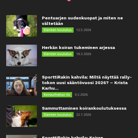
Pentuarjen sudenkuopat ja miten ne
vältetään
12.5.2026
Eläinten koulutus
Herkän koiran tukeminen arjessa
18.3.2026
Eläinten koulutus
SporttiRakin kahvila: Miltä näyttää rally-
tokon uusi sääntövuosi 2026? – Krista
Karhu...
9.2.2026
Koiraurheilun ilo
Sammuttaminen koirankoulutuksessa
22.1.2026
Eläinten koulutus
SporttiRakin kahvila: Koiran