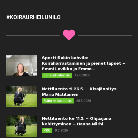
#KOIRAURHEILUNILO
SporttiRakin kahvila:
Koiraharrastaminen ja pienet lapset –
Emmi Lavikka ja Emma...
12.6.2026
Koiraurheilun ilo
Nettiluento ti 26.5. – Kisajännitys –
Maria Matilainen
26.5.2026
Eläinten koulutus
Nettiluento ke 11.3. – Ohjaajana
kehittyminen – Hanna Närhi
9.3.2026
PRO