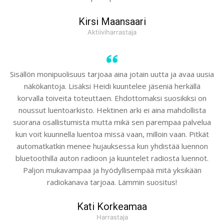
Kirsi Maansaari
Aktiiviharrastaja
Sisällön monipuolisuus tarjoaa aina jotain uutta ja avaa uusia
näkökantoja. Lisäksi Heidi kuuntelee jäseniä herkällä
korvalla toiveita toteuttaen. Ehdottomaksi suosikiksi on
noussut luentoarkisto. Hektinen arki ei aina mahdollista
suorana osallistumista mutta mikä sen parempaa palvelua
kun voit kuunnella luentoa missä vaan, milloin vaan. Pitkät
automatkatkin menee hujauksessa kun yhdistää luennon
bluetoothilla auton radioon ja kuuntelet radiosta luennot.
Paljon mukavampaa ja hyödyllisempää mitä yksikään
radiokanava tarjoaa. Lämmin suositus!
Kati Korkeamaa
Harrastaja