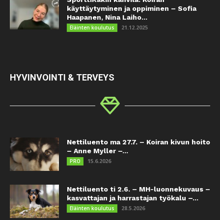
käyttäytyminen ja oppiminen – Sofia
Haapanen, Nina Laiho...
21.12.2025
Eläinten koulutus
HYVINVOINTI & TERVEYS
Nettiluento ma 27.7. – Koiran kivun hoito
– Anne Myller –...
15.6.2026
PRO
Nettiluento ti 2.6. – MH-luonnekuvaus –
kasvattajan ja harrastajan työkalu –...
28.5.2026
Eläinten koulutus