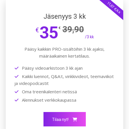
11,67 €/kk
Jäsenyys 3 kk
35
39,90
€
€
/3 kk
Pääsy kaikkiin PRO-sisältöihin 3 kk ajaksi,
määräaikainen kertatilaus.
Pääsy videoarkistoon 3 kk ajan
Kaikki luennot, Q&A:t, vinkkivideot, teemaviikot
ja videopodcastit
Oma treenikalenteri netissä
Alennukset verkkokaupassa
Tilaa nyt!