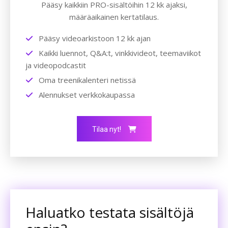
Pääsy kaikkiin PRO-sisältöihin 12 kk ajaksi,
määräaikainen kertatilaus.
Pääsy videoarkistoon 12 kk ajan
Kaikki luennot, Q&A:t, vinkkivideot, teemaviikot
ja videopodcastit
Oma treenikalenteri netissä
Alennukset verkkokaupassa
Tilaa nyt!
Haluatko testata sisältöjä