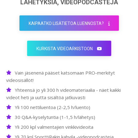
LÄHETYKSIÄ, VIDEOPODCASTEJA
KAIPAATKO LISÄTIETOA LUENNOSTA?
KURKISTA VIDEOARKISTOON
Vain jäsenenä pääset katsomaan PRO-merkityt
videosisällöt!
Yhteensä jo yli 300 h videomateriaalia - näet kaikki
videot heti ja uutta sisältöä jatkuvasti
Yli 100 nettiluentoa (2-2,5 h/luento)
30 Q&A-kyselytuntia (1-1,5 h/lähetys)
Yli 200 kpl valmentajien vinkkivideoita
Yli 70 kpl SporttiRakin kahvila -videopodcasteja