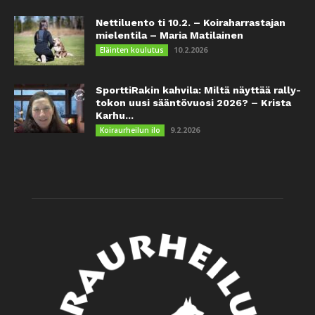
Nettiluento ti 10.2. – Koiraharrastajan
mielentila – Maria Matilainen
10.2.2026
Eläinten koulutus
SporttiRakin kahvila: Miltä näyttää rally-
tokon uusi sääntövuosi 2026? – Krista
Karhu...
9.2.2026
Koiraurheilun ilo