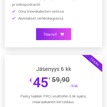
ja videopodcastit
Oma treenikalenteri netissä
Alennukset verkkokaupassa
Tilaa nyt!
7,5 €/kk
Jäsenyys 6 kk
45
59,90
€
€
/6 kk
Pääsy kaikkiin PRO-sisältöihin 6 kk ajaksi,
määräaikainen kertatilaus.