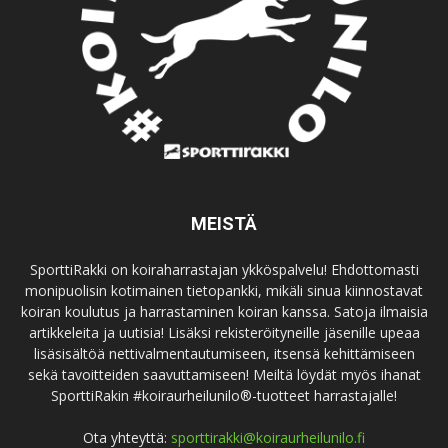
MEISTÄ
SporttiRakki on koiraharrastajan ykköspalvelu! Ehdottomasti
monipuolisin kotimainen tietopankki, mikäli sinua kiinnostavat
koiran koulutus ja harrastaminen koiran kanssa. Satoja ilmaisia
artikkeleita ja uutisia! Lisäksi rekisteröityneille jäsenille upeaa
lisäsisältöä nettivalmentautumiseen, itsensä kehittämiseen
sekä tavoitteiden saavuttamiseen! Meiltä löydät myös ihanat
SporttiRakin #koiraurheilunilo®-tuotteet harrastajalle!
Ota yhteyttä:
sporttirakki@koiraurheilunilo.fi