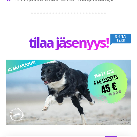
tilaa jäsenyys!
3, 6 TAI
12 KK