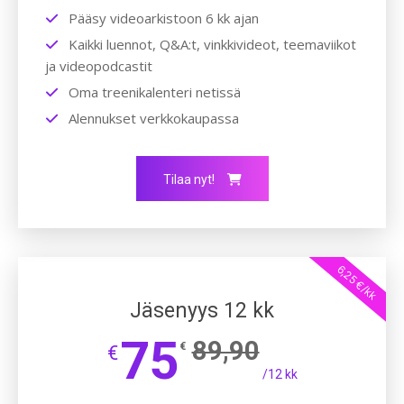
Pääsy videoarkistoon 6 kk ajan
Kaikki luennot, Q&A:t, vinkkivideot, teemaviikot
ja videopodcastit
Oma treenikalenteri netissä
Alennukset verkkokaupassa
Tilaa nyt!
6,25 €/kk
Jäsenyys 12 kk
75
89,90
€
€
/12 kk