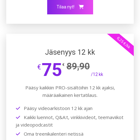
Tilaa nyt!
6,25 €/kk
Jäsenyys 12 kk
75
89,90
€
€
/12 kk
Pääsy kaikkiin PRO-sisältöihin 12 kk ajaksi,
määräaikainen kertatilaus.
Pääsy videoarkistoon 12 kk ajan
Kaikki luennot, Q&A:t, vinkkivideot, teemaviikot
ja videopodcastit
Oma treenikalenteri netissä