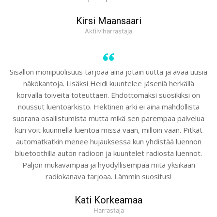
Kirsi Maansaari
Aktiiviharrastaja
Sisällön monipuolisuus tarjoaa aina jotain uutta ja avaa uusia
näkökantoja. Lisäksi Heidi kuuntelee jäseniä herkällä
korvalla toiveita toteuttaen. Ehdottomaksi suosikiksi on
noussut luentoarkisto. Hektinen arki ei aina mahdollista
suorana osallistumista mutta mikä sen parempaa palvelua
kun voit kuunnella luentoa missä vaan, milloin vaan. Pitkät
automatkatkin menee hujauksessa kun yhdistää luennon
bluetoothilla auton radioon ja kuuntelet radiosta luennot.
Paljon mukavampaa ja hyödyllisempää mitä yksikään
radiokanava tarjoaa. Lämmin suositus!
Kati Korkeamaa
Harrastaja