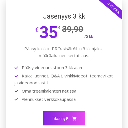
11,67 €/kk
Jäsenyys 3 kk
35
39,90
€
€
/3 kk
Pääsy kaikkiin PRO-sisältöihin 3 kk ajaksi,
määräaikainen kertatilaus.
Pääsy videoarkistoon 3 kk ajan
Kaikki luennot, Q&A:t, vinkkivideot, teemaviikot
ja videopodcastit
Oma treenikalenteri netissä
Alennukset verkkokaupassa
Tilaa nyt!