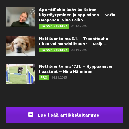
SporttiRakin kahvila: Koiran
käyttäytyminen ja oppiminen – Sofia
Haapanen, Nina Laiho...
21.12.2025
Eläinten koulutus
Nettiluento ma 5.1. – Treenitauko –
uhka vai mahdollisuus? – Maiju...
23.11.2025
Eläinten koulutus
Nettiluento ma 17.11. – Hyppäämisen
haasteet – Nina Hänninen
14.11.2025
PRO
Lue lisää artikkeleitamme!