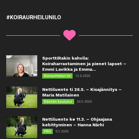
#KOIRAURHEILUNILO
SporttiRakin kahvila:
Koiraharrastaminen ja pienet lapset –
Emmi Lavikka ja Emma...
12.6.2026
Koiraurheilun ilo
Nettiluento ti 26.5. – Kisajännitys –
Maria Matilainen
26.5.2026
Eläinten koulutus
Nettiluento ke 11.3. – Ohjaajana
kehittyminen – Hanna Närhi
9.3.2026
PRO