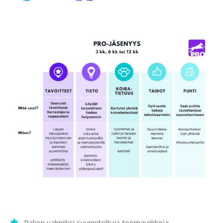
Paljon valmiiksi suunniteltuja teemaviikkoja