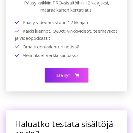
Pääsy kaikkiin PRO-sisältöihin 12 kk ajaksi,
määräaikainen kertatilaus.
Pääsy videoarkistoon 12 kk ajan
Kaikki luennot, Q&A:t, vinkkivideot, teemaviikot
ja videopodcastit
Oma treenikalenteri netissä
Alennukset verkkokaupassa
Tilaa nyt!
Haluatko testata sisältöjä