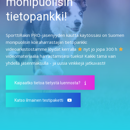
monipuolisin
tietopankki!
SporttiRakin PRO-jäsenyyden kautta käytössäsi on Suomen
monipuolisin koiraharrastajan tietopankki:
videoarkistostamme löydät kerralla
nyt jo jopa 300 h
videomateriaalia harrastamisesi tueksi! Kaikki tämä vain
yhdellä jäsenmaksulla - ja uusia vinkkejä jatkuvasti!
Kaipaatko tietoa tietystä luennosta?
Katso ilmainen testipaketti