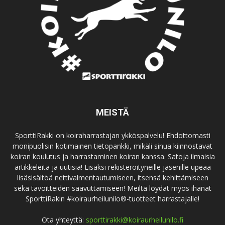
MEISTÄ
SporttiRakki on koiraharrastajan ykköspalvelu! Ehdottomasti
monipuolisin kotimainen tietopankki, mikäli sinua kiinnostavat
koiran koulutus ja harrastaminen koiran kanssa. Satoja ilmaisia
artikkeleita ja uutisia! Lisäksi rekisteröityneille jäsenille upeaa
lisäsisältöä nettivalmentautumiseen, itsensä kehittämiseen
sekä tavoitteiden saavuttamiseen! Meiltä löydät myös ihanat
SporttiRakin #koiraurheilunilo®-tuotteet harrastajalle!
Ota yhteyttä:
sporttirakki@koiraurheilunilo.fi