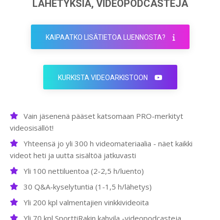
LÄHETYKSIÄ, VIDEOPODCASTEJA
KAIPAATKO LISÄTIETOA LUENNOSTA?
KURKISTA VIDEOARKISTOON
Vain jäsenenä pääset katsomaan PRO-merkityt
videosisällöt!
Yhteensä jo yli 300 h videomateriaalia - näet kaikki
videot heti ja uutta sisältöä jatkuvasti
Yli 100 nettiluentoa (2-2,5 h/luento)
30 Q&A-kyselytuntia (1-1,5 h/lähetys)
Yli 200 kpl valmentajien vinkkivideoita
Yli 70 kpl SporttiRakin kahvila -videopodcasteja