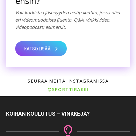
ensin?
Voit kurkistaa jäsenyyden testipakettiin, jossa näet
eri videomuodoista (luento, Q&A, vinkkivideo,
videopodcast) esimerkit.
KATSO LISÄÄ
SEURAA MEITÄ INSTAGRAMISSA
@SPORTTIRAKKI
KOIRAN KOULUTUS – VINKKEJÄ?