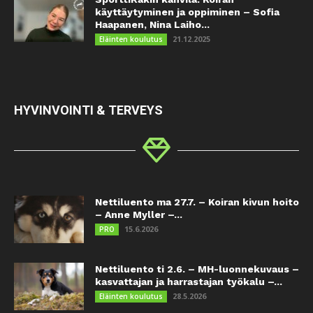
käyttäytyminen ja oppiminen – Sofia
Haapanen, Nina Laiho...
21.12.2025
Eläinten koulutus
HYVINVOINTI & TERVEYS
Nettiluento ma 27.7. – Koiran kivun hoito
– Anne Myller –...
15.6.2026
PRO
Nettiluento ti 2.6. – MH-luonnekuvaus –
kasvattajan ja harrastajan työkalu –...
28.5.2026
Eläinten koulutus