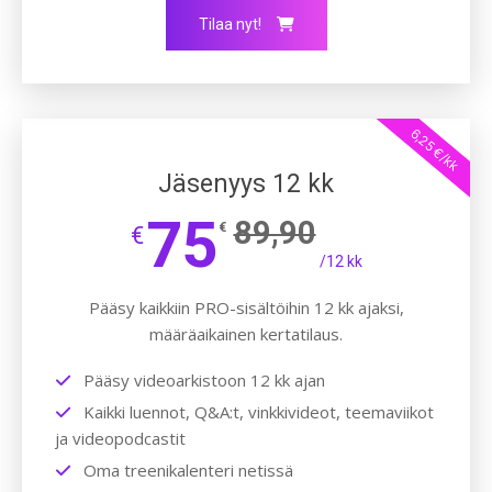
Tilaa nyt!
6,25 €/kk
Jäsenyys 12 kk
75
89,90
€
€
/12 kk
Pääsy kaikkiin PRO-sisältöihin 12 kk ajaksi,
määräaikainen kertatilaus.
Pääsy videoarkistoon 12 kk ajan
Kaikki luennot, Q&A:t, vinkkivideot, teemaviikot
ja videopodcastit
Oma treenikalenteri netissä