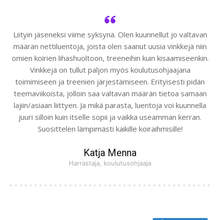
Liityin jäseneksi viime syksynä. Olen kuunnellut jo valtavan
määrän nettiluentoja, joista olen saanut uusia vinkkejä niin
omien koirien lihashuoltoon, treeneihin kuin kisaamiseenkin.
Vinkkejä on tullut paljon myös koulutusohjaajana
toimimiseen ja treenien järjestämiseen. Erityisesti pidän
teemaviikoista, jolloin saa valtavan määrän tietoa samaan
lajiin/asiaan liittyen. Ja mikä parasta, luentoja voi kuunnella
juuri silloin kuin itselle sopii ja vaikka useamman kerran.
Suosittelen lämpimästi kaikille koiraihmisille!
Katja Menna
Harrastaja, koulutusohjaaja