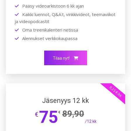
Pääsy videoarkistoon 6 kk ajan
Kaikki luennot, Q&A:t, vinkkivideot, teemaviikot
ja videopodcastit
Oma treenikalenteri netissä
Alennukset verkkokaupassa
Tilaa nyt!
6,25 €/kk
Jäsenyys 12 kk
75
89,90
€
€
/12 kk