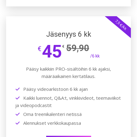
7,5 €/kk
Jäsenyys 6 kk
45
59,90
€
€
/6 kk
Pääsy kaikkiin PRO-sisältöihin 6 kk ajaksi,
määräaikainen kertatilaus.
Pääsy videoarkistoon 6 kk ajan
Kaikki luennot, Q&A:t, vinkkivideot, teemaviikot
ja videopodcastit
Oma treenikalenteri netissä
Alennukset verkkokaupassa