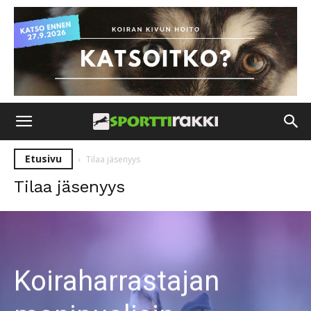
Etusivu
Tilaa jäsenyys
Tilaa jäsenyys
Koiraharrastajan