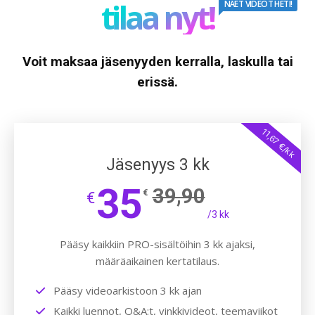
tilaa nyt!
NÄET VIDEOT HETI!
Voit maksaa jäsenyyden kerralla, laskulla tai
erissä.
11,67 €/kk
Jäsenyys 3 kk
35
39,90
€
€
/3 kk
Pääsy kaikkiin PRO-sisältöihin 3 kk ajaksi,
määräaikainen kertatilaus.
Pääsy videoarkistoon 3 kk ajan
Kaikki luennot, Q&A:t, vinkkivideot, teemaviikot