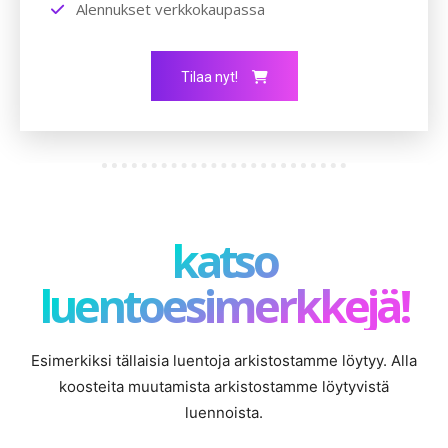
Alennukset verkkokaupassa
Tilaa nyt!
katso
luentoesimerkkejä!
Esimerkiksi tällaisia luentoja arkistostamme löytyy. Alla
koosteita muutamista arkistostamme löytyvistä
luennoista.