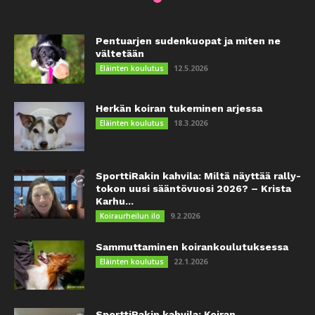
Pentuarjen sudenkuopat ja miten ne
vältetään
12.5.2026
Eläinten koulutus
Herkän koiran tukeminen arjessa
18.3.2026
Eläinten koulutus
SporttiRakin kahvila: Miltä näyttää rally-
tokon uusi sääntövuosi 2026? – Krista
Karhu...
9.2.2026
Koiraurheilun ilo
Sammuttaminen koirankoulutuksessa
22.1.2026
Eläinten koulutus
SporttiRakin kahvila: Koiran