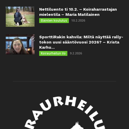
Nettiluento ti 10.2. – Koiraharrastajan
mielentila – Maria Matilainen
10.2.2026
Eläinten koulutus
SporttiRakin kahvila: Miltä näyttää rally-
tokon uusi sääntövuosi 2026? – Krista
Karhu...
9.2.2026
Koiraurheilun ilo