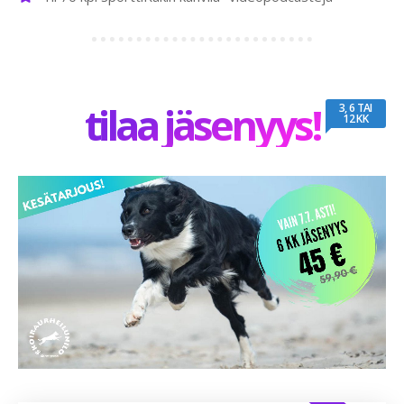
tilaa jäsenyys!
3, 6 TAI
12 KK