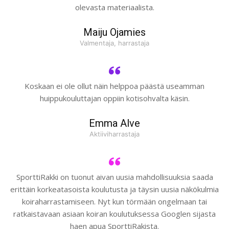
olevasta materiaalista.
Maiju Ojamies
Valmentaja, harrastaja
Koskaan ei ole ollut näin helppoa päästä useamman
huippukouluttajan oppiin kotisohvalta käsin.
Emma Alve
Aktiiviharrastaja
SporttiRakki on tuonut aivan uusia mahdollisuuksia saada
erittäin korkeatasoista koulutusta ja täysin uusia näkökulmia
koiraharrastamiseen. Nyt kun törmään ongelmaan tai
ratkaistavaan asiaan koiran koulutuksessa Googlen sijasta
haen apua SporttiRakista.