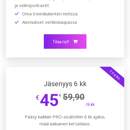
ja videopodcastit
Oma treenikalenteri netissä
Alennukset verkkokaupassa
Tilaa nyt!
7,5 €/kk
Jäsenyys 6 kk
45
59,90
€
€
/6 kk
Pääsy kaikkiin PRO-sisältöihin 6 kk ajaksi,
määräaikainen kertatilaus.