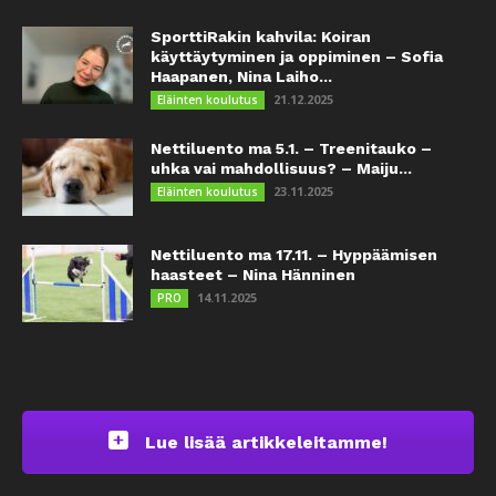
SporttiRakin kahvila: Koiran
käyttäytyminen ja oppiminen – Sofia
Haapanen, Nina Laiho...
21.12.2025
Eläinten koulutus
Nettiluento ma 5.1. – Treenitauko –
uhka vai mahdollisuus? – Maiju...
23.11.2025
Eläinten koulutus
Nettiluento ma 17.11. – Hyppäämisen
haasteet – Nina Hänninen
14.11.2025
PRO
Lue lisää artikkeleitamme!