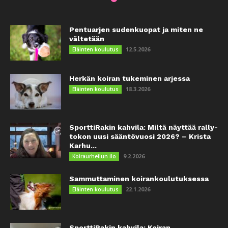
Pentuarjen sudenkuopat ja miten ne
vältetään
12.5.2026
Eläinten koulutus
Herkän koiran tukeminen arjessa
18.3.2026
Eläinten koulutus
SporttiRakin kahvila: Miltä näyttää rally-
tokon uusi sääntövuosi 2026? – Krista
Karhu...
9.2.2026
Koiraurheilun ilo
Sammuttaminen koirankoulutuksessa
22.1.2026
Eläinten koulutus
SporttiRakin kahvila: Koiran