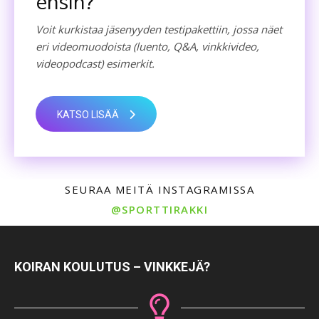
ensin?
Voit kurkistaa jäsenyyden testipakettiin, jossa näet
eri videomuodoista (luento, Q&A, vinkkivideo,
videopodcast) esimerkit.
KATSO LISÄÄ
SEURAA MEITÄ INSTAGRAMISSA
@SPORTTIRAKKI
KOIRAN KOULUTUS – VINKKEJÄ?