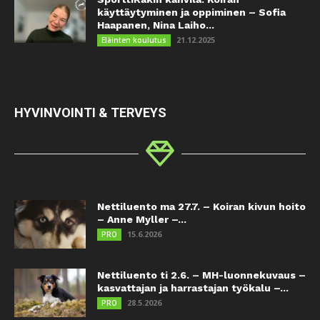
käyttäytyminen ja oppiminen – Sofia
Haapanen, Nina Laiho...
21.12.2025
Eläinten koulutus
HYVINVOINTI & TERVEYS
Nettiluento ma 27.7. – Koiran kivun hoito
– Anne Myller –...
15.6.2026
PRO
Nettiluento ti 2.6. – MH-luonnekuvaus –
kasvattajan ja harrastajan työkalu –...
28.5.2026
PRO