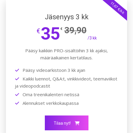
11,67 €/kk
Jäsenyys 3 kk
35
39,90
€
€
/3 kk
Pääsy kaikkiin PRO-sisältöihin 3 kk ajaksi,
määräaikainen kertatilaus.
Pääsy videoarkistoon 3 kk ajan
Kaikki luennot, Q&A:t, vinkkivideot, teemaviikot
ja videopodcastit
Oma treenikalenteri netissä
Alennukset verkkokaupassa
Tilaa nyt!