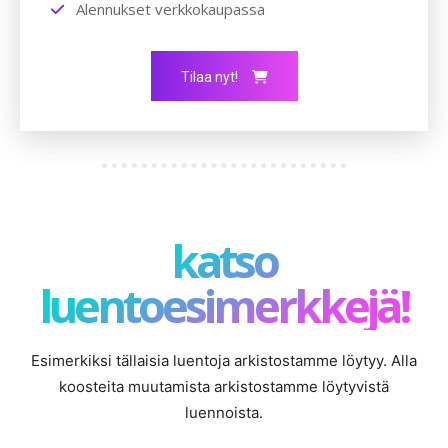
Alennukset verkkokaupassa
Tilaa nyt!
katso
luentoesimerkkejä!
Esimerkiksi tällaisia luentoja arkistostamme löytyy. Alla
koosteita muutamista arkistostamme löytyvistä
luennoista.