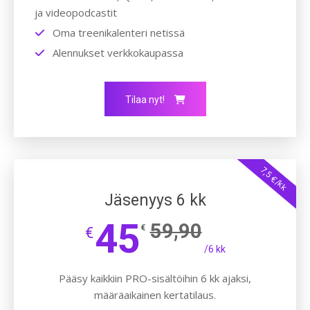
ja videopodcastit
Oma treenikalenteri netissä
Alennukset verkkokaupassa
Tilaa nyt!
7,5 €/kk
Jäsenyys 6 kk
45
59,90
€
€
/6 kk
Pääsy kaikkiin PRO-sisältöihin 6 kk ajaksi,
määräaikainen kertatilaus.