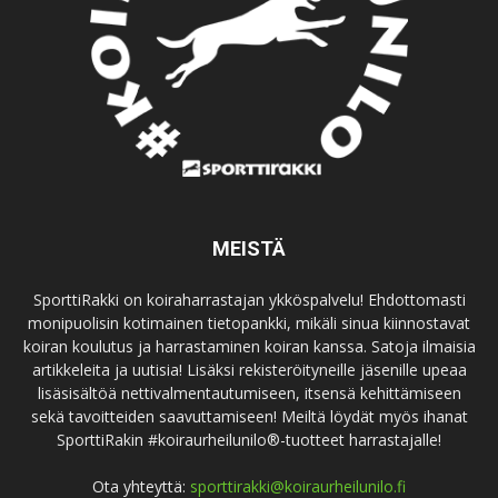
MEISTÄ
SporttiRakki on koiraharrastajan ykköspalvelu! Ehdottomasti
monipuolisin kotimainen tietopankki, mikäli sinua kiinnostavat
koiran koulutus ja harrastaminen koiran kanssa. Satoja ilmaisia
artikkeleita ja uutisia! Lisäksi rekisteröityneille jäsenille upeaa
lisäsisältöä nettivalmentautumiseen, itsensä kehittämiseen
sekä tavoitteiden saavuttamiseen! Meiltä löydät myös ihanat
SporttiRakin #koiraurheilunilo®-tuotteet harrastajalle!
Ota yhteyttä:
sporttirakki@koiraurheilunilo.fi