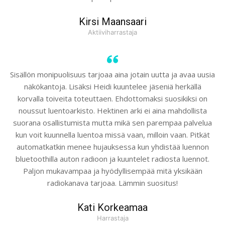
Kirsi Maansaari
Aktiiviharrastaja
Sisällön monipuolisuus tarjoaa aina jotain uutta ja avaa uusia
näkökantoja. Lisäksi Heidi kuuntelee jäseniä herkällä
korvalla toiveita toteuttaen. Ehdottomaksi suosikiksi on
noussut luentoarkisto. Hektinen arki ei aina mahdollista
suorana osallistumista mutta mikä sen parempaa palvelua
kun voit kuunnella luentoa missä vaan, milloin vaan. Pitkät
automatkatkin menee hujauksessa kun yhdistää luennon
bluetoothilla auton radioon ja kuuntelet radiosta luennot.
Paljon mukavampaa ja hyödyllisempää mitä yksikään
radiokanava tarjoaa. Lämmin suositus!
Kati Korkeamaa
Harrastaja