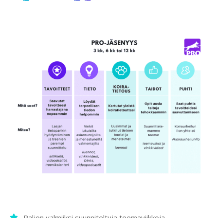
Paljon valmiiksi suunniteltuja teemaviikkoja