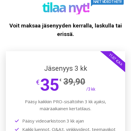
tilaa nyt!
NÄET VIDEOT HETI!
Voit maksaa jäsenyyden kerralla, laskulla tai
erissä.
11,67 €/kk
Jäsenyys 3 kk
35
39,90
€
€
/3 kk
Pääsy kaikkiin PRO-sisältöihin 3 kk ajaksi,
määräaikainen kertatilaus.
Pääsy videoarkistoon 3 kk ajan
Kaikki luennot, Q&A:t, vinkkivideot, teemaviikot