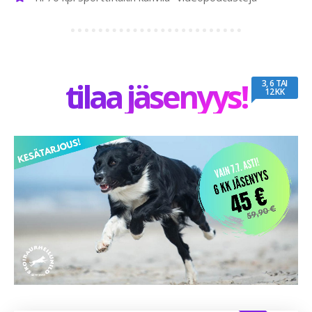
tilaa jäsenyys!
3, 6 TAI
12 KK