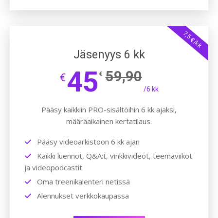
7,5 €/kk
Jäsenyys 6 kk
45
59,90
€
€
/6 kk
Pääsy kaikkiin PRO-sisältöihin 6 kk ajaksi,
määräaikainen kertatilaus.
Pääsy videoarkistoon 6 kk ajan
Kaikki luennot, Q&A:t, vinkkivideot, teemaviikot
ja videopodcastit
Oma treenikalenteri netissä
Alennukset verkkokaupassa