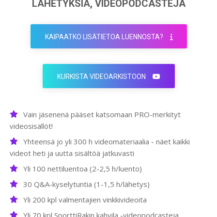
LÄHETYKSIÄ, VIDEOPODCASTEJA
KAIPAATKO LISÄTIETOA LUENNOSTA?
KURKISTA VIDEOARKISTOON
Vain jäsenenä pääset katsomaan PRO-merkityt
videosisällöt!
Yhteensä jo yli 300 h videomateriaalia - näet kaikki
videot heti ja uutta sisältöä jatkuvasti
Yli 100 nettiluentoa (2-2,5 h/luento)
30 Q&A-kyselytuntia (1-1,5 h/lähetys)
Yli 200 kpl valmentajien vinkkivideoita
Yli 70 kpl SporttiRakin kahvila -videopodcasteja