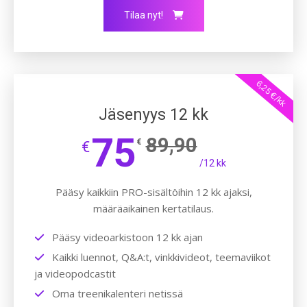
Tilaa nyt!
6,25 €/kk
Jäsenyys 12 kk
75
89,90
€
€
/12 kk
Pääsy kaikkiin PRO-sisältöihin 12 kk ajaksi,
määräaikainen kertatilaus.
Pääsy videoarkistoon 12 kk ajan
Kaikki luennot, Q&A:t, vinkkivideot, teemaviikot
ja videopodcastit
Oma treenikalenteri netissä