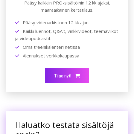
Pääsy kaikkiin PRO-sisältöihin 12 kk ajaksi,
määräaikainen kertatilaus.
Pääsy videoarkistoon 12 kk ajan
Kaikki luennot, Q&A:t, vinkkivideot, teemaviikot
ja videopodcastit
Oma treenikalenteri netissä
Alennukset verkkokaupassa
Tilaa nyt!
Haluatko testata sisältöjä