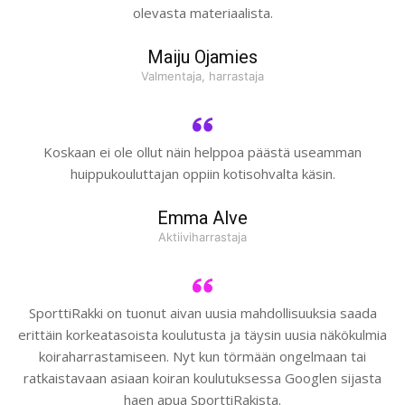
olevasta materiaalista.
Maiju Ojamies
Valmentaja, harrastaja
Koskaan ei ole ollut näin helppoa päästä useamman
huippukouluttajan oppiin kotisohvalta käsin.
Emma Alve
Aktiiviharrastaja
SporttiRakki on tuonut aivan uusia mahdollisuuksia saada
erittäin korkeatasoista koulutusta ja täysin uusia näkökulmia
koiraharrastamiseen. Nyt kun törmään ongelmaan tai
ratkaistavaan asiaan koiran koulutuksessa Googlen sijasta
haen apua SporttiRakista.