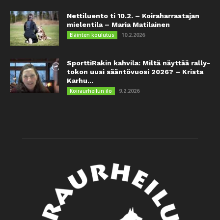
Nettiluento ti 10.2. – Koiraharrastajan
mielentila – Maria Matilainen
10.2.2026
Eläinten koulutus
SporttiRakin kahvila: Miltä näyttää rally-
tokon uusi sääntövuosi 2026? – Krista
Karhu...
9.2.2026
Koiraurheilun ilo