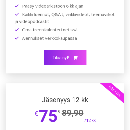
Pääsy videoarkistoon 6 kk ajan
Kaikki luennot, Q&A:t, vinkkivideot, teemaviikot
ja videopodcastit
Oma treenikalenteri netissä
Alennukset verkkokaupassa
Tilaa nyt!
6,25 €/kk
Jäsenyys 12 kk
75
89,90
€
€
/12 kk