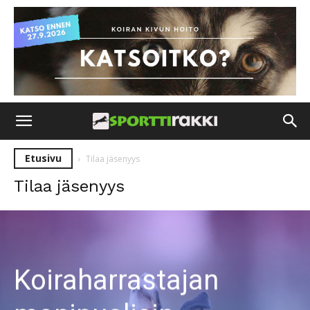
Etusivu
Tilaa jäsenyys
Tilaa jäsenyys
Koiraharrastajan