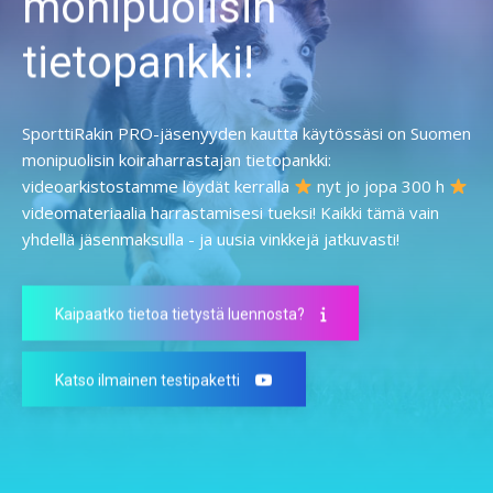
monipuolisin
tietopankki!
SporttiRakin PRO-jäsenyyden kautta käytössäsi on Suomen
monipuolisin koiraharrastajan tietopankki:
videoarkistostamme löydät kerralla
nyt jo jopa 300 h
videomateriaalia harrastamisesi tueksi! Kaikki tämä vain
yhdellä jäsenmaksulla - ja uusia vinkkejä jatkuvasti!
Kaipaatko tietoa tietystä luennosta?
Katso ilmainen testipaketti