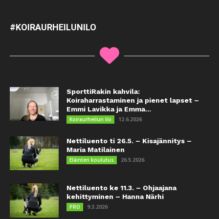
#KOIRAURHEILUNILO
SporttiRakin kahvila:
Koiraharrastaminen ja pienet lapset –
Emmi Lavikka ja Emma...
12.6.2026
Koiraurheilun ilo
Nettiluento ti 26.5. – Kisajännitys –
Maria Matilainen
26.5.2026
Eläinten koulutus
Nettiluento ke 11.3. – Ohjaajana
kehittyminen – Hanna Närhi
9.3.2026
PRO