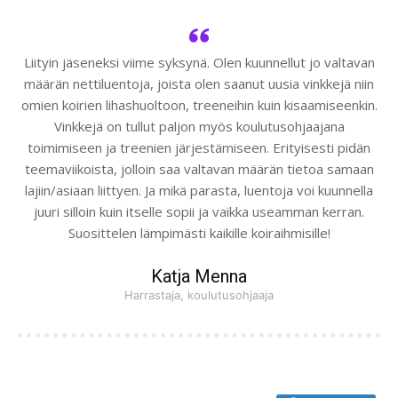
Liityin jäseneksi viime syksynä. Olen kuunnellut jo valtavan
määrän nettiluentoja, joista olen saanut uusia vinkkejä niin
omien koirien lihashuoltoon, treeneihin kuin kisaamiseenkin.
Vinkkejä on tullut paljon myös koulutusohjaajana
toimimiseen ja treenien järjestämiseen. Erityisesti pidän
teemaviikoista, jolloin saa valtavan määrän tietoa samaan
lajiin/asiaan liittyen. Ja mikä parasta, luentoja voi kuunnella
juuri silloin kuin itselle sopii ja vaikka useamman kerran.
Suosittelen lämpimästi kaikille koiraihmisille!
Katja Menna
Harrastaja, koulutusohjaaja