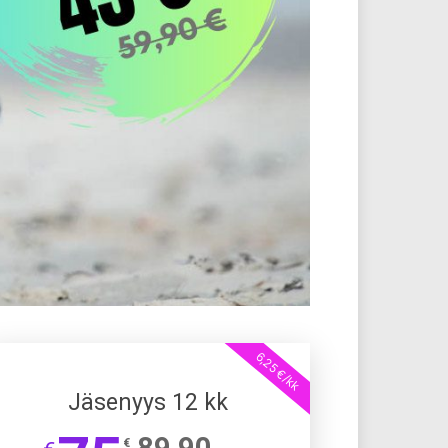
6,25 €/kk
Jäsenyys 12 kk
89,90
€