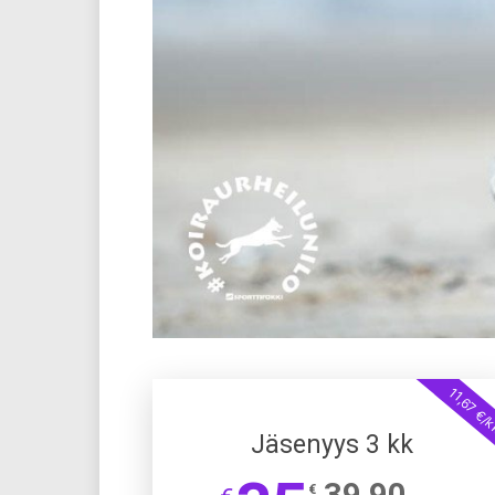
11,67 €/
Jäsenyys 3 kk
39,90
€