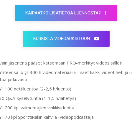
KAIPAATKO LISÄTIETOA LUENNOSTA?
KURKISTA VIDEOARKISTOON
Vain jäsenenä pääset katsomaan PRO-merkityt videosisällöt!
Yhteensä jo yli 300 h videomateriaalia - näet kaikki videot heti ja 
ltöä jatkuvasti
Yli 100 nettiluentoa (2-2,5 h/luento)
30 Q&A-kyselytuntia (1-1,5 h/lähetys)
Yli 200 kpl valmentajien vinkkivideoita
Yli 70 kpl SporttiRakin kahvila -videopodcasteja