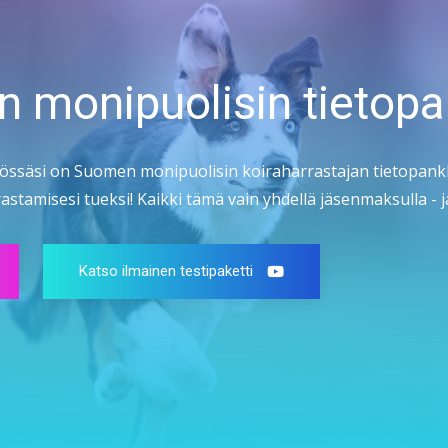
n monipuolisin tietopa
össäsi on Suomen monipuolisin koiraharrastajan tietopankk
stamisesi tueksi! Kaikki tämä vain yhdellä jäsenmaksulla - ja
Katso ilmainen testipaketti