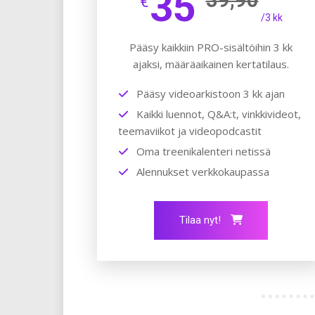
35
€
/3 kk
Pääsy kaikkiin PRO-sisältöihin 3 kk
ajaksi, määräaikainen kertatilaus.
Pääsy videoarkistoon 3 kk ajan
Kaikki luennot, Q&A:t, vinkkivideot,
teemaviikot ja videopodcastit
Oma treenikalenteri netissä
Alennukset verkkokaupassa
Tilaa nyt!