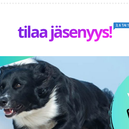
tilaa jäsenyys!
3, 6 TAI 