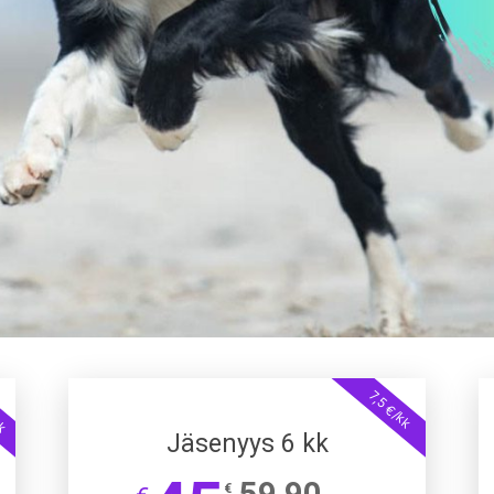
kk
7,5 €/kk
Jäsenyys 6 kk
59,90
€