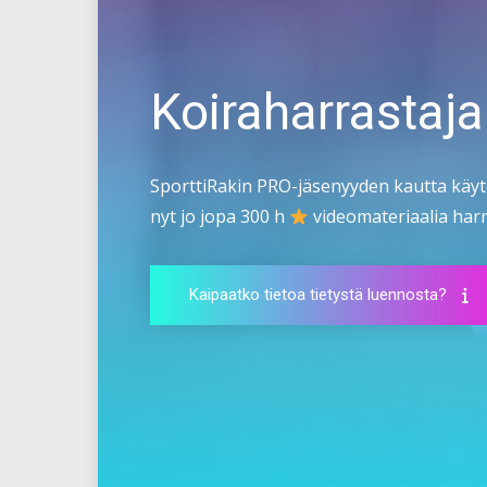
Koiraharrastaja
SporttiRakin PRO-jäsenyyden kautta käyt
nyt jo jopa 300 h
videomateriaalia harra
Kaipaatko tietoa tietystä luennosta?