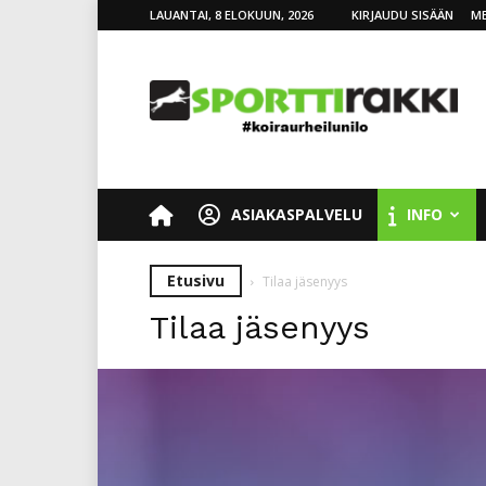
LAUANTAI, 8 ELOKUUN, 2026
KIRJAUDU SISÄÄN
ME
SporttiRakki
ASIAKASPALVELU
INFO
Etusivu
Tilaa jäsenyys
Tilaa jäsenyys