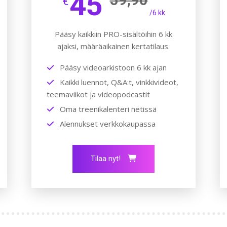
45
€
/6 kk
Pääsy kaikkiin PRO-sisältöihin 6 kk
ajaksi, määräaikainen kertatilaus.
Pääsy videoarkistoon 6 kk ajan
Kaikki luennot, Q&A:t, vinkkivideot,
teemaviikot ja videopodcastit
Oma treenikalenteri netissä
Alennukset verkkokaupassa
Tilaa nyt!