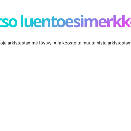
so luentoesimerkk
ntoja arkistostamme löytyy. Alla koosteita muutamista arkistosta