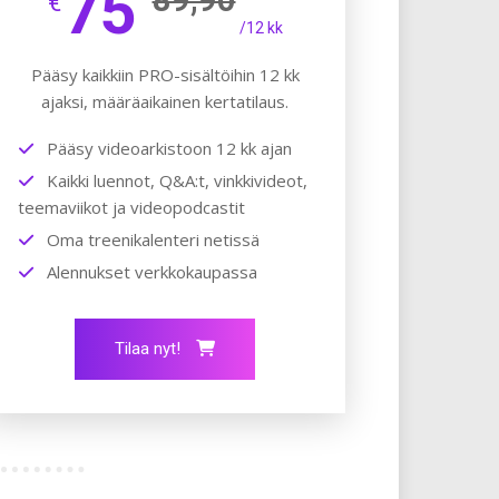
75
€
/12 kk
Pääsy kaikkiin PRO-sisältöihin 12 kk
ajaksi, määräaikainen kertatilaus.
Pääsy videoarkistoon 12 kk ajan
Kaikki luennot, Q&A:t, vinkkivideot,
teemaviikot ja videopodcastit
Oma treenikalenteri netissä
Alennukset verkkokaupassa
Tilaa nyt!