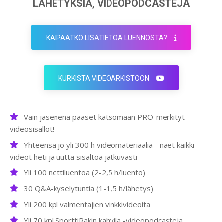
LÄHETYKSIÄ, VIDEOPODCASTEJA
KAIPAATKO LISÄTIETOA LUENNOSTA?
KURKISTA VIDEOARKISTOON
Vain jäsenenä pääset katsomaan PRO-merkityt
videosisällöt!
Yhteensä jo yli 300 h videomateriaalia - näet kaikki
videot heti ja uutta sisältöä jatkuvasti
Yli 100 nettiluentoa (2-2,5 h/luento)
30 Q&A-kyselytuntia (1-1,5 h/lähetys)
Yli 200 kpl valmentajien vinkkivideoita
Yli 70 kpl SporttiRakin kahvila -videopodcasteja