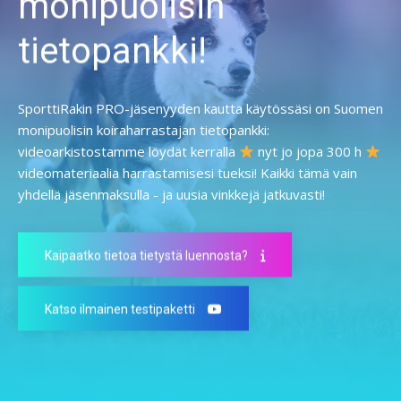
monipuolisin
tietopankki!
SporttiRakin PRO-jäsenyyden kautta käytössäsi on Suomen
monipuolisin koiraharrastajan tietopankki:
videoarkistostamme löydät kerralla
nyt jo jopa 300 h
videomateriaalia harrastamisesi tueksi! Kaikki tämä vain
yhdellä jäsenmaksulla - ja uusia vinkkejä jatkuvasti!
Kaipaatko tietoa tietystä luennosta?
Katso ilmainen testipaketti