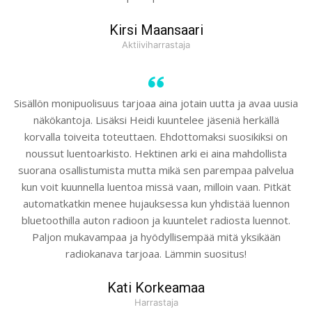
Kirsi Maansaari
Aktiiviharrastaja
Sisällön monipuolisuus tarjoaa aina jotain uutta ja avaa uusia
näkökantoja. Lisäksi Heidi kuuntelee jäseniä herkällä
korvalla toiveita toteuttaen. Ehdottomaksi suosikiksi on
noussut luentoarkisto. Hektinen arki ei aina mahdollista
suorana osallistumista mutta mikä sen parempaa palvelua
kun voit kuunnella luentoa missä vaan, milloin vaan. Pitkät
automatkatkin menee hujauksessa kun yhdistää luennon
bluetoothilla auton radioon ja kuuntelet radiosta luennot.
Paljon mukavampaa ja hyödyllisempää mitä yksikään
radiokanava tarjoaa. Lämmin suositus!
Kati Korkeamaa
Harrastaja