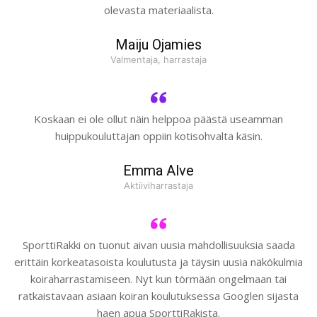
olevasta materiaalista.
Maiju Ojamies
Valmentaja, harrastaja
Koskaan ei ole ollut näin helppoa päästä useamman
huippukouluttajan oppiin kotisohvalta käsin.
Emma Alve
Aktiiviharrastaja
SporttiRakki on tuonut aivan uusia mahdollisuuksia saada
erittäin korkeatasoista koulutusta ja täysin uusia näkökulmia
koiraharrastamiseen. Nyt kun törmään ongelmaan tai
ratkaistavaan asiaan koiran koulutuksessa Googlen sijasta
haen apua SporttiRakista.