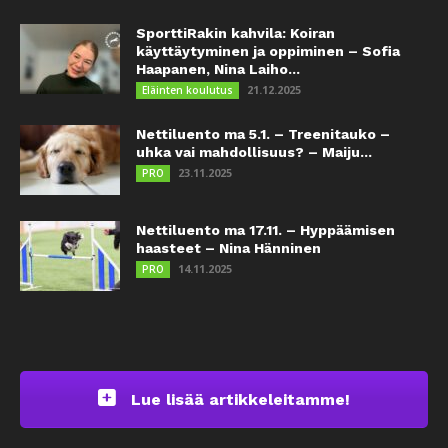
SporttiRakin kahvila: Koiran
käyttäytyminen ja oppiminen – Sofia
Haapanen, Nina Laiho...
21.12.2025
Eläinten koulutus
Nettiluento ma 5.1. – Treenitauko –
uhka vai mahdollisuus? – Maiju...
23.11.2025
PRO
Nettiluento ma 17.11. – Hyppäämisen
haasteet – Nina Hänninen
14.11.2025
PRO
Lue lisää artikkeleitamme!