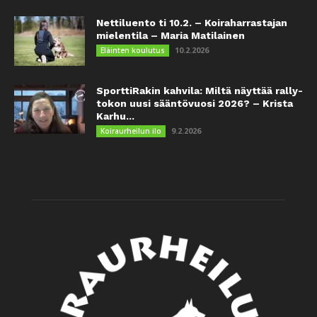
Nettiluento ti 10.2. – Koiraharrastajan
mielentila – Maria Matilainen
10.2.2026
Eläinten koulutus
SporttiRakin kahvila: Miltä näyttää rally-
tokon uusi sääntövuosi 2026? – Krista
Karhu...
9.2.2026
Koiraurheilun ilo