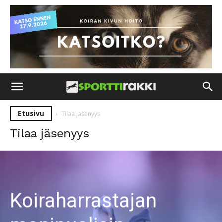
Etusivu
Tilaa jäsenyys
Tilaa jäsenyys
Koiraharrastajan