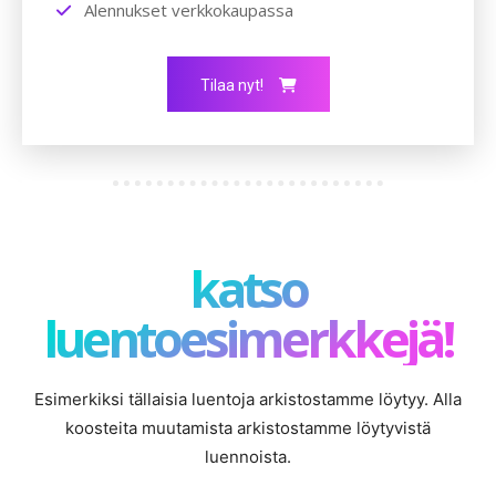
Alennukset verkkokaupassa
Tilaa nyt!
katso
luentoesimerkkejä!
Esimerkiksi tällaisia luentoja arkistostamme löytyy. Alla
koosteita muutamista arkistostamme löytyvistä
luennoista.