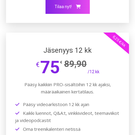
Tilaa nyt!
6,25 €/kk
Jäsenyys 12 kk
75
89,90
€
€
/12 kk
Pääsy kaikkiin PRO-sisältöihin 12 kk ajaksi,
määräaikainen kertatilaus.
Pääsy videoarkistoon 12 kk ajan
Kaikki luennot, Q&A:t, vinkkivideot, teemaviikot
ja videopodcastit
Oma treenikalenteri netissä