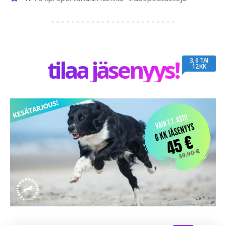
tilaa jäsenyys!
3, 6 TAI
12 KK