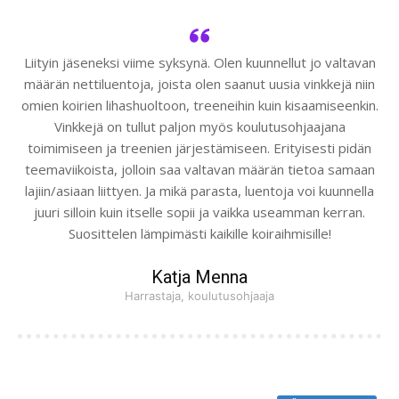
Liityin jäseneksi viime syksynä. Olen kuunnellut jo valtavan
määrän nettiluentoja, joista olen saanut uusia vinkkejä niin
omien koirien lihashuoltoon, treeneihin kuin kisaamiseenkin.
Vinkkejä on tullut paljon myös koulutusohjaajana
toimimiseen ja treenien järjestämiseen. Erityisesti pidän
teemaviikoista, jolloin saa valtavan määrän tietoa samaan
lajiin/asiaan liittyen. Ja mikä parasta, luentoja voi kuunnella
juuri silloin kuin itselle sopii ja vaikka useamman kerran.
Suosittelen lämpimästi kaikille koiraihmisille!
Katja Menna
Harrastaja, koulutusohjaaja