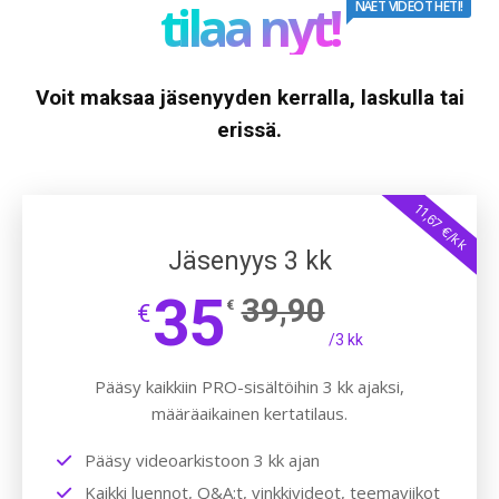
tilaa nyt!
NÄET VIDEOT HETI!
Voit maksaa jäsenyyden kerralla, laskulla tai
erissä.
11,67 €/kk
Jäsenyys 3 kk
35
39,90
€
€
/3 kk
Pääsy kaikkiin PRO-sisältöihin 3 kk ajaksi,
määräaikainen kertatilaus.
Pääsy videoarkistoon 3 kk ajan
Kaikki luennot, Q&A:t, vinkkivideot, teemaviikot