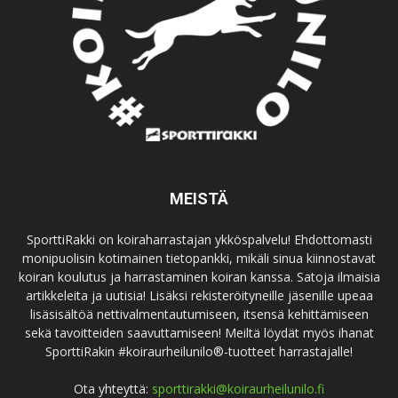
MEISTÄ
SporttiRakki on koiraharrastajan ykköspalvelu! Ehdottomasti
monipuolisin kotimainen tietopankki, mikäli sinua kiinnostavat
koiran koulutus ja harrastaminen koiran kanssa. Satoja ilmaisia
artikkeleita ja uutisia! Lisäksi rekisteröityneille jäsenille upeaa
lisäsisältöä nettivalmentautumiseen, itsensä kehittämiseen
sekä tavoitteiden saavuttamiseen! Meiltä löydät myös ihanat
SporttiRakin #koiraurheilunilo®-tuotteet harrastajalle!
Ota yhteyttä:
sporttirakki@koiraurheilunilo.fi