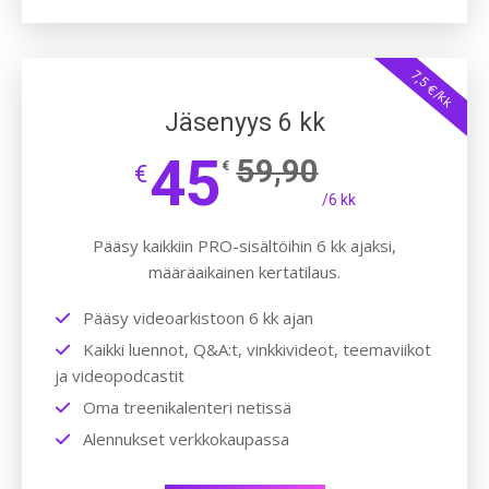
7,5 €/kk
Jäsenyys 6 kk
45
59,90
€
€
/6 kk
Pääsy kaikkiin PRO-sisältöihin 6 kk ajaksi,
määräaikainen kertatilaus.
Pääsy videoarkistoon 6 kk ajan
Kaikki luennot, Q&A:t, vinkkivideot, teemaviikot
ja videopodcastit
Oma treenikalenteri netissä
Alennukset verkkokaupassa