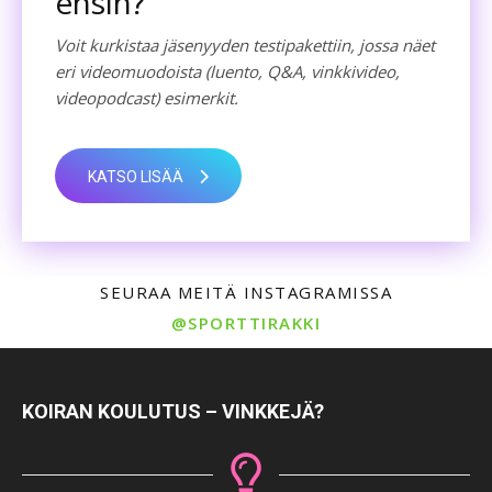
ensin?
Voit kurkistaa jäsenyyden testipakettiin, jossa näet
eri videomuodoista (luento, Q&A, vinkkivideo,
videopodcast) esimerkit.
KATSO LISÄÄ
SEURAA MEITÄ INSTAGRAMISSA
@SPORTTIRAKKI
KOIRAN KOULUTUS – VINKKEJÄ?