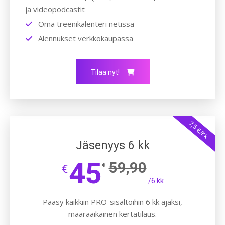
ja videopodcastit
Oma treenikalenteri netissä
Alennukset verkkokaupassa
Tilaa nyt!
7,5 €/kk
Jäsenyys 6 kk
45
59,90
€
€
/6 kk
Pääsy kaikkiin PRO-sisältöihin 6 kk ajaksi,
määräaikainen kertatilaus.