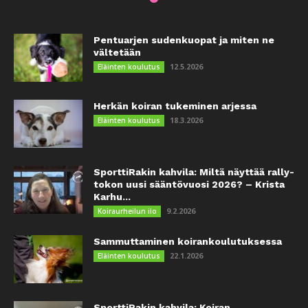
Pentuarjen sudenkuopat ja miten ne
vältetään
12.5.2026
Eläinten koulutus
Herkän koiran tukeminen arjessa
18.3.2026
Eläinten koulutus
SporttiRakin kahvila: Miltä näyttää rally-
tokon uusi sääntövuosi 2026? – Krista
Karhu...
9.2.2026
Koiraurheilun ilo
Sammuttaminen koirankoulutuksessa
22.1.2026
Eläinten koulutus
SporttiRakin kahvila: Koiran