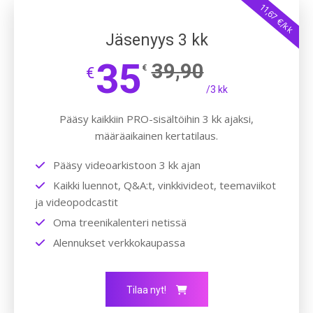
11,67 €/kk
Jäsenyys 3 kk
35
39,90
€
€
/3 kk
Pääsy kaikkiin PRO-sisältöihin 3 kk ajaksi,
määräaikainen kertatilaus.
Pääsy videoarkistoon 3 kk ajan
Kaikki luennot, Q&A:t, vinkkivideot, teemaviikot
ja videopodcastit
Oma treenikalenteri netissä
Alennukset verkkokaupassa
Tilaa nyt!