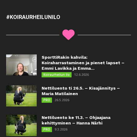
#KOIRAURHEILUNILO
SporttiRakin kahvila:
Koiraharrastaminen ja pienet lapset –
Emmi Lavikka ja Emma...
12.6.2026
Koiraurheilun ilo
Nettiluento ti 26.5. – Kisajännitys –
Maria Matilainen
26.5.2026
PRO
Nettiluento ke 11.3. – Ohjaajana
kehittyminen – Hanna Närhi
9.3.2026
PRO