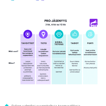
Paljon valmiiksi suunniteltuja teemaviikkoja