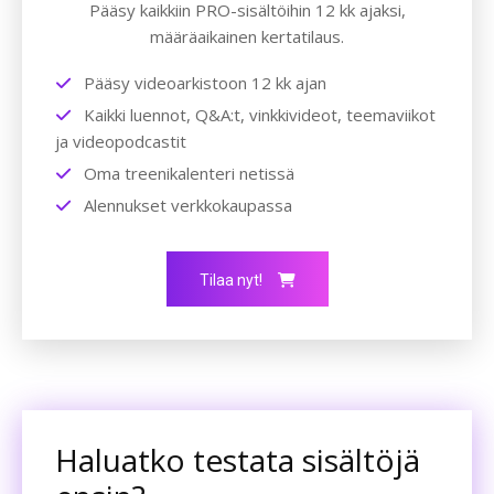
Pääsy kaikkiin PRO-sisältöihin 12 kk ajaksi,
määräaikainen kertatilaus.
Pääsy videoarkistoon 12 kk ajan
Kaikki luennot, Q&A:t, vinkkivideot, teemaviikot
ja videopodcastit
Oma treenikalenteri netissä
Alennukset verkkokaupassa
Tilaa nyt!
Haluatko testata sisältöjä