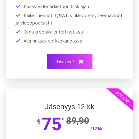
Pääsy videoarkistoon 6 kk ajan
Kaikki luennot, Q&A:t, vinkkivideot, teemaviikot
ja videopodcastit
Oma treenikalenteri netissä
Alennukset verkkokaupassa
Tilaa nyt!
6,25 €/kk
Jäsenyys 12 kk
75
89,90
€
€
/12 kk