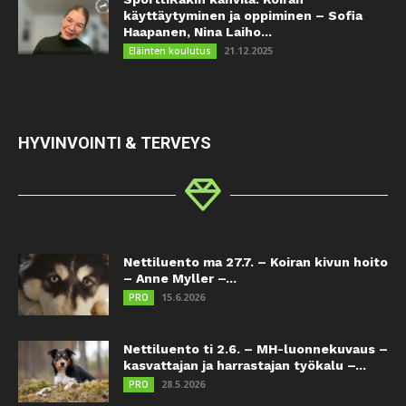
käyttäytyminen ja oppiminen – Sofia
Haapanen, Nina Laiho...
21.12.2025
Eläinten koulutus
HYVINVOINTI & TERVEYS
Nettiluento ma 27.7. – Koiran kivun hoito
– Anne Myller –...
15.6.2026
PRO
Nettiluento ti 2.6. – MH-luonnekuvaus –
kasvattajan ja harrastajan työkalu –...
28.5.2026
PRO