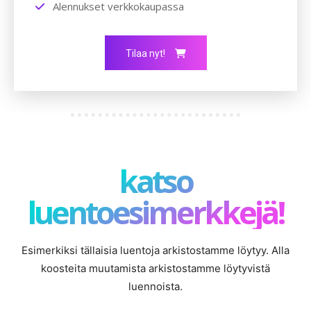
Alennukset verkkokaupassa
Tilaa nyt!
katso
luentoesimerkkejä!
Esimerkiksi tällaisia luentoja arkistostamme löytyy. Alla
koosteita muutamista arkistostamme löytyvistä
luennoista.