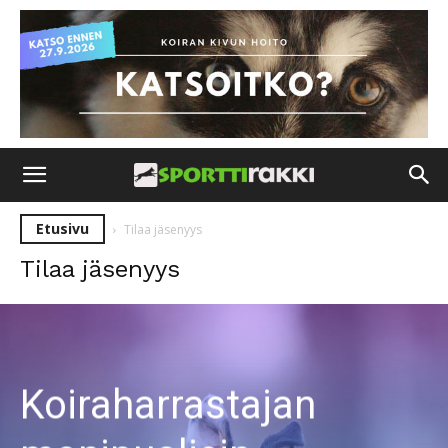
Etusivu
Tilaa jäsenyys
Tilaa jäsenyys
Koiraharrastajan