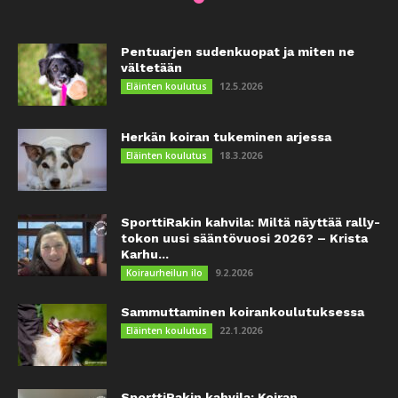
Pentuarjen sudenkuopat ja miten ne
vältetään
12.5.2026
Eläinten koulutus
Herkän koiran tukeminen arjessa
18.3.2026
Eläinten koulutus
SporttiRakin kahvila: Miltä näyttää rally-
tokon uusi sääntövuosi 2026? – Krista
Karhu...
9.2.2026
Koiraurheilun ilo
Sammuttaminen koirankoulutuksessa
22.1.2026
Eläinten koulutus
SporttiRakin kahvila: Koiran