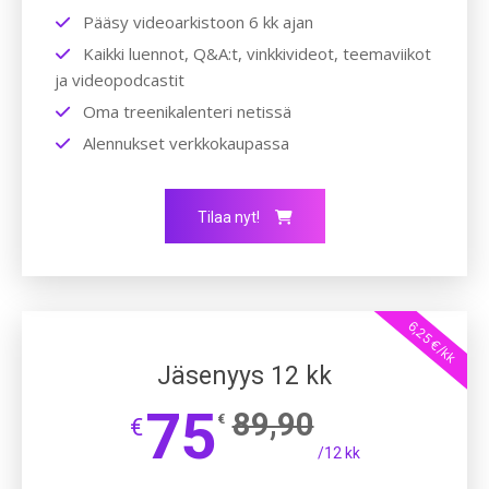
Pääsy videoarkistoon 6 kk ajan
Kaikki luennot, Q&A:t, vinkkivideot, teemaviikot
ja videopodcastit
Oma treenikalenteri netissä
Alennukset verkkokaupassa
Tilaa nyt!
6,25 €/kk
Jäsenyys 12 kk
75
89,90
€
€
/12 kk