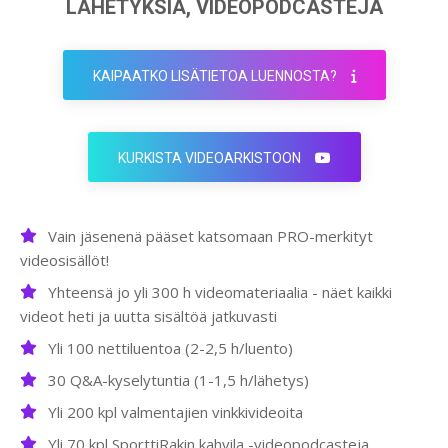
LÄHETYKSIÄ, VIDEOPODCASTEJA
KAIPAATKO LISÄTIETOA LUENNOSTA?
KURKISTA VIDEOARKISTOON
Vain jäsenenä pääset katsomaan PRO-merkityt
videosisällöt!
Yhteensä jo yli 300 h videomateriaalia - näet kaikki
videot heti ja uutta sisältöä jatkuvasti
Yli 100 nettiluentoa (2-2,5 h/luento)
30 Q&A-kyselytuntia (1-1,5 h/lähetys)
Yli 200 kpl valmentajien vinkkivideoita
Yli 70 kpl SporttiRakin kahvila -videopodcasteja