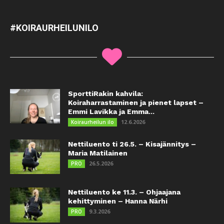
#KOIRAURHEILUNILO
SporttiRakin kahvila:
Koiraharrastaminen ja pienet lapset –
Emmi Lavikka ja Emma...
12.6.2026
Koiraurheilun ilo
Nettiluento ti 26.5. – Kisajännitys –
Maria Matilainen
26.5.2026
PRO
Nettiluento ke 11.3. – Ohjaajana
kehittyminen – Hanna Närhi
9.3.2026
PRO