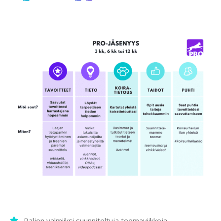
Paljon valmiiksi suunniteltuja teemaviikkoja