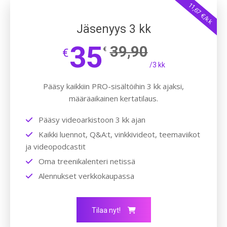
11,67 €/kk
Jäsenyys 3 kk
35
39,90
€
€
/3 kk
Pääsy kaikkiin PRO-sisältöihin 3 kk ajaksi,
määräaikainen kertatilaus.
Pääsy videoarkistoon 3 kk ajan
Kaikki luennot, Q&A:t, vinkkivideot, teemaviikot
ja videopodcastit
Oma treenikalenteri netissä
Alennukset verkkokaupassa
Tilaa nyt!