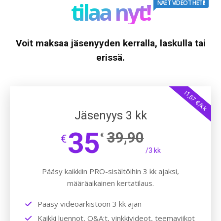
tilaa nyt!
NÄET VIDEOT HETI!
Voit maksaa jäsenyyden kerralla, laskulla tai
erissä.
11,67 €/kk
Jäsenyys 3 kk
35
39,90
€
€
/3 kk
Pääsy kaikkiin PRO-sisältöihin 3 kk ajaksi,
määräaikainen kertatilaus.
Pääsy videoarkistoon 3 kk ajan
Kaikki luennot, Q&A:t, vinkkivideot, teemaviikot