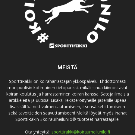
MEISTÄ
SporttiRakki on koiraharrastajan ykköspalvelu! Ehdottomasti
monipuolisin kotimainen tietopankki, mikäli sinua kiinnostavat
koiran koulutus ja harrastaminen koiran kanssa. Satoja ilmaisia
artikkeleita ja uutisia! Lisäksi rekisteröityneille jäsenille upeaa
lisäsisältöä nettivalmentautumiseen, itsensä kehittämiseen
sekä tavoitteiden saavuttamiseen! Meiltä löydät myös ihanat
SporttiRakin #koiraurheilunilo®-tuotteet harrastajalle!
Ota yhteyttä:
sporttirakki@koiraurheilunilo.fi