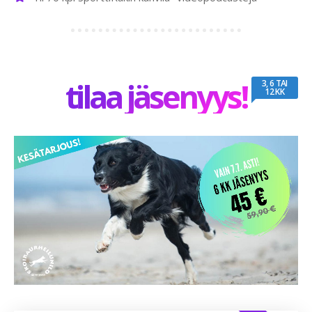
tilaa jäsenyys!
3, 6 TAI
12 KK