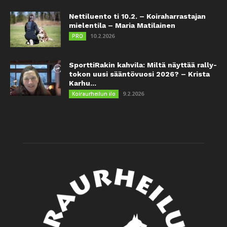
Nettiluento ti 10.2. – Koiraharrastajan
mielentila – Maria Matilainen
10.2.2026
PRO
SporttiRakin kahvila: Miltä näyttää rally-
tokon uusi sääntövuosi 2026? – Krista
Karhu...
9.2.2026
Koiraurheilun ilo