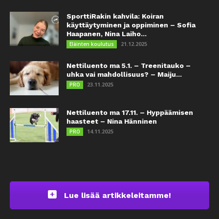
SporttiRakin kahvila: Koiran
käyttäytyminen ja oppiminen – Sofia
Haapanen, Nina Laiho...
21.12.2025
Eläinten koulutus
Nettiluento ma 5.1. – Treenitauko –
uhka vai mahdollisuus? – Maiju...
23.11.2025
PRO
Nettiluento ma 17.11. – Hyppäämisen
haasteet – Nina Hänninen
14.11.2025
PRO
Lue lisää artikkeleitamme!