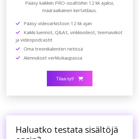
Pääsy kaikkiin PRO-sisältöihin 12 kk ajaksi,
määräaikainen kertatilaus.
Pääsy videoarkistoon 12 kk ajan
Kaikki luennot, Q&A:t, vinkkivideot, teemaviikot
ja videopodcastit
Oma treenikalenteri netissä
Alennukset verkkokaupassa
Tilaa nyt!
Haluatko testata sisältöjä