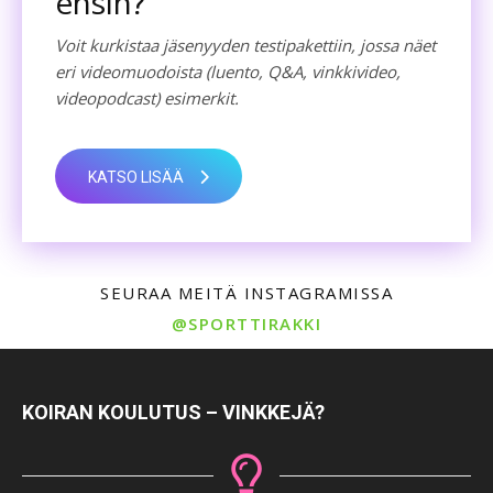
ensin?
Voit kurkistaa jäsenyyden testipakettiin, jossa näet
eri videomuodoista (luento, Q&A, vinkkivideo,
videopodcast) esimerkit.
KATSO LISÄÄ
SEURAA MEITÄ INSTAGRAMISSA
@SPORTTIRAKKI
KOIRAN KOULUTUS – VINKKEJÄ?