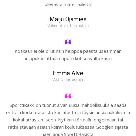
olevasta materiaalista.
Maiju Ojamies
Valmentaja, harrastaja
Koskaan ei ole ollut näin helppoa päästä useamman
huippukouluttajan oppiin kotisohvalta käsin.
Emma Alve
Aktiiviharrastaja
SporttiRakki on tuonut aivan uusia mahdollisuuksia saada
erittäin korkeatasoista koulutusta ja täysin uusia näkökulmia
koiraharrastamiseen. Nyt kun törmään ongelmaan tai
ratkaistavaan asiaan koiran koulutuksessa Googlen sijasta
haen apua SporttiRakista.