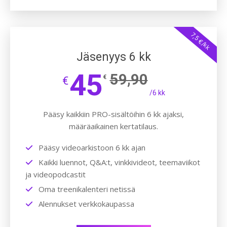
7,5 €/kk
Jäsenyys 6 kk
45
59,90
€
€
/6 kk
Pääsy kaikkiin PRO-sisältöihin 6 kk ajaksi,
määräaikainen kertatilaus.
Pääsy videoarkistoon 6 kk ajan
Kaikki luennot, Q&A:t, vinkkivideot, teemaviikot
ja videopodcastit
Oma treenikalenteri netissä
Alennukset verkkokaupassa