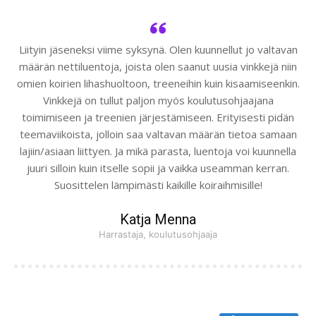
Liityin jäseneksi viime syksynä. Olen kuunnellut jo valtavan
määrän nettiluentoja, joista olen saanut uusia vinkkejä niin
omien koirien lihashuoltoon, treeneihin kuin kisaamiseenkin.
Vinkkejä on tullut paljon myös koulutusohjaajana
toimimiseen ja treenien järjestämiseen. Erityisesti pidän
teemaviikoista, jolloin saa valtavan määrän tietoa samaan
lajiin/asiaan liittyen. Ja mikä parasta, luentoja voi kuunnella
juuri silloin kuin itselle sopii ja vaikka useamman kerran.
Suosittelen lämpimästi kaikille koiraihmisille!
Katja Menna
Harrastaja, koulutusohjaaja