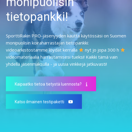
monipuolisin
tietopankki!
SporttiRakin PRO-jäsenyyden kautta käytössäsi on Suomen
monipuolisin koiraharrastajan tietopankki:
videoarkistostamme löydät kerralla
nyt jo jopa 300 h
videomateriaalia harrastamisesi tueksi! Kaikki tämä vain
yhdellä jäsenmaksulla - ja uusia vinkkejä jatkuvasti!
Kaipaatko tietoa tietystä luennosta?
Katso ilmainen testipaketti