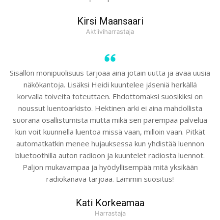
Kirsi Maansaari
Aktiiviharrastaja
Sisällön monipuolisuus tarjoaa aina jotain uutta ja avaa uusia
näkökantoja. Lisäksi Heidi kuuntelee jäseniä herkällä
korvalla toiveita toteuttaen. Ehdottomaksi suosikiksi on
noussut luentoarkisto. Hektinen arki ei aina mahdollista
suorana osallistumista mutta mikä sen parempaa palvelua
kun voit kuunnella luentoa missä vaan, milloin vaan. Pitkät
automatkatkin menee hujauksessa kun yhdistää luennon
bluetoothilla auton radioon ja kuuntelet radiosta luennot.
Paljon mukavampaa ja hyödyllisempää mitä yksikään
radiokanava tarjoaa. Lämmin suositus!
Kati Korkeamaa
Harrastaja