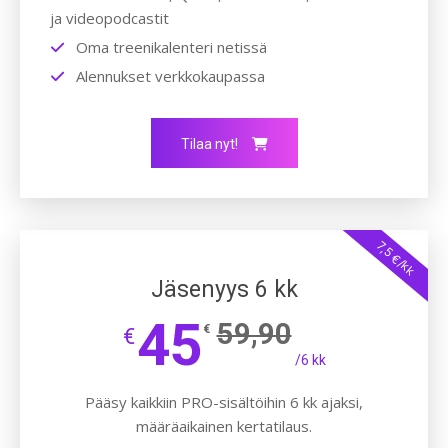
ja videopodcastit
Oma treenikalenteri netissä
Alennukset verkkokaupassa
Tilaa nyt!
7,5 €/kk
Jäsenyys 6 kk
45
59,90
€
€
/6 kk
Pääsy kaikkiin PRO-sisältöihin 6 kk ajaksi,
määräaikainen kertatilaus.