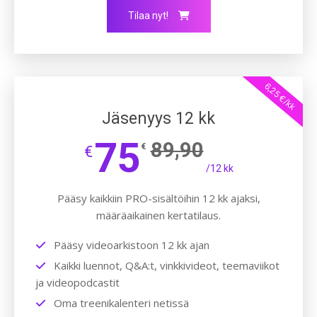
Tilaa nyt!
6,25 €/kk
Jäsenyys 12 kk
75
89,90
€
€
/12 kk
Pääsy kaikkiin PRO-sisältöihin 12 kk ajaksi,
määräaikainen kertatilaus.
Pääsy videoarkistoon 12 kk ajan
Kaikki luennot, Q&A:t, vinkkivideot, teemaviikot
ja videopodcastit
Oma treenikalenteri netissä