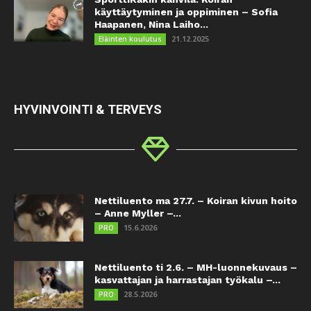
käyttäytyminen ja oppiminen – Sofia
Haapanen, Nina Laiho...
21.12.2025
Eläinten koulutus
HYVINVOINTI & TERVEYS
Nettiluento ma 27.7. – Koiran kivun hoito
– Anne Myller –...
15.6.2026
PRO
Nettiluento ti 2.6. – MH-luonnekuvaus –
kasvattajan ja harrastajan työkalu –...
28.5.2026
PRO