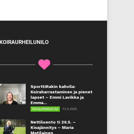
KOIRAURHEILUNILO
SporttiRakin kahvila:
Koiraharrastaminen ja pienet
lapset – Emmi Lavikka ja
Emma...
12.6.2026
Koiraurheilun ilo
Nettiluento ti 26.5. –
Kisajännitys – Maria
Matilainen