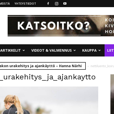
MEISTÄ
YHTEYSTIEDOT
ARTIKKELIT
VIDEOT & VALMENNUS
KAUPPA
LII
rakon urakehitys ja ajankäyttö – Hanna Närhi
nettiluento_koir
_urakehitys_ja_ajankaytto