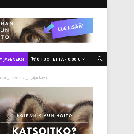
TY JÄSENEKSI
0 TUOTETTA
0,00 €
akon_urakehitys_ja_ajankaytto