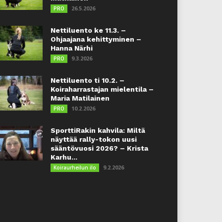
26.5.2026
PRO
Nettiluento ke 11.3. –
Ohjaajana kehittyminen –
Hanna Närhi
9.3.2026
PRO
Nettiluento ti 10.2. –
Koiraharrastajan mielentila –
Maria Matilainen
10.2.2026
PRO
SporttiRakin kahvila: Miltä
näyttää rally-tokon uusi
sääntövuosi 2026? – Krista
Karhu...
9.2.2026
Koiraurheilun ilo