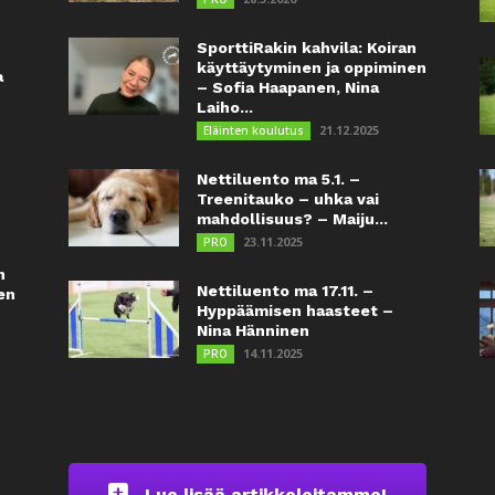
SporttiRakin kahvila: Koiran
käyttäytyminen ja oppiminen
a
– Sofia Haapanen, Nina
Laiho...
21.12.2025
Eläinten koulutus
Nettiluento ma 5.1. –
Treenitauko – uhka vai
mahdollisuus? – Maiju...
23.11.2025
PRO
n
Nettiluento ma 17.11. –
en
Hyppäämisen haasteet –
Nina Hänninen
14.11.2025
PRO
Lue lisää artikkeleitamme!