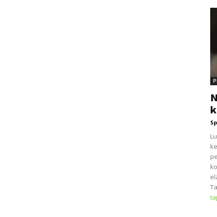
P
N
k
Sp
Lu
ke
pe
ko
el
Ta
t