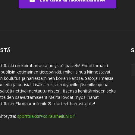
ISTÄ
S
ttiRakki on koiraharrastajan ykköspalvelu! Ehdottomasti
puolisin kotimainen tietopankki, mikäli sinua kiinnostavat
an koulutus ja harrastaminen koiran kanssa. Satoja ilmaisia
keleita ja uutisia! Lisäksi rekisteröityneille jäsenille upeaa
sisältöä nettivalmentautumiseen, itsensä kehittämiseen sekä
itteiden saavuttamiseen! Meiltä löydät myös ihanat
ttiRakin #koiraurheilunilo®-tuotteet harrastajalle!
yhteyttä:
sporttirakki@koiraurheilunilo.fi