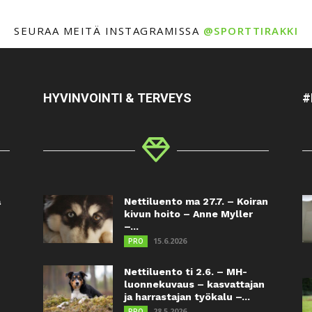
SEURAA MEITÄ INSTAGRAMISSA
@SPORTTIRAKKI
HYVINVOINTI & TERVEYS
#
a
Nettiluento ma 27.7. – Koiran
kivun hoito – Anne Myller
–...
15.6.2026
PRO
Nettiluento ti 2.6. – MH-
luonnekuvaus – kasvattajan
ja harrastajan työkalu –...
28.5.2026
PRO