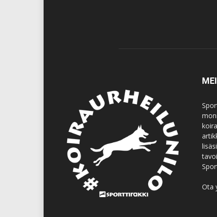
ME
Spor
moni
koir
artik
lisä
tavo
Spor
Ota 