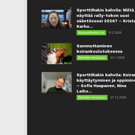
SporttiRakin kahvila: Miltä
näyttää rally-tokon uusi
sääntövuosi 2026? – Krist
Karhu...
9.2.2026
Koiraurheilun ilo
Sammuttaminen
koirankoulutuksessa
22.1.2026
Eläinten koulutus
SporttiRakin kahvila: Koira
käyttäytyminen ja oppimin
– Sofia Haapanen, Nina
Laiho...
21.12.2025
Eläinten koulutus