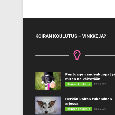
KOIRAN KOULUTUS – VINKKEJÄ?
Pentuarjen sudenkuopat j
miten ne vältetään
12.5.2026
Eläinten koulutus
Herkän koiran tukeminen
arjessa
18.3.2026
Eläinten koulutus