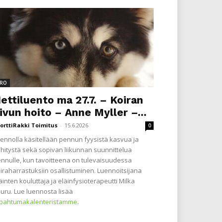
RO
ettiluento ma 27.7. – Koiran
ivun hoito – Anne Myller –...
orttiRakki Toimitus
-
15.6.2026
0
ennolla käsitellään pennun fyysistä kasvua ja
hitystä sekä sopivan liikunnan suunnittelua
nnulle, kun tavoitteena on tulevaisuudessa
iraharrastuksiin osallistuminen. Luennoitsijana
äinten kouluttaja ja eläinfysioterapeutti Milka
uru. Lue luennosta lisää
apahtumakalenteristamme
.