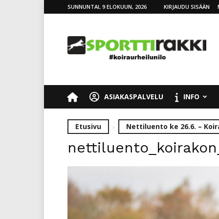
SUNNUNTAI, 9 ELOKUUN, 2026
KIRJAUDU SISÄÄN
SporttiRakki
ASIAKASPALVELU
INFO
Etusivu
Nettiluento ke 26.6. – Koi
nettiluento_koirakon