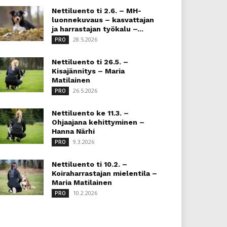
Nettiluento ti 2.6. – MH-
luonnekuvaus – kasvattajan
ja harrastajan työkalu –...
28.5.2026
PRO
Nettiluento ti 26.5. –
Kisajännitys – Maria
Matilainen
26.5.2026
PRO
Nettiluento ke 11.3. –
Ohjaajana kehittyminen –
Hanna Närhi
9.3.2026
PRO
Nettiluento ti 10.2. –
Koiraharrastajan mielentila –
Maria Matilainen
10.2.2026
PRO