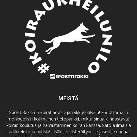
MEISTÄ
SporttiRakki on koiraharrastajan ykköspalvelu! Ehdottomasti
monipuolisin kotimainen tietopankki, mikäli sinua kiinnostavat
koiran koulutus ja harrastaminen koiran kanssa. Satoja ilmaisia
artikkeleita ja uutisia! Lisäksi rekisteröityneille jäsenille upeaa