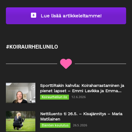
Lue lisää artikkeleitamme!
#KOIRAURHEILUNILO
SporttiRakin kahvila: Koiraharrastaminen ja
pienet lapset – Emmi Lavikka ja Emma...
12.6.2026
Koiraurheilun ilo
Nettiluento ti 26.5. – Kisajännitys – Maria
Matilainen
26.5.2026
Eläinten koulutus