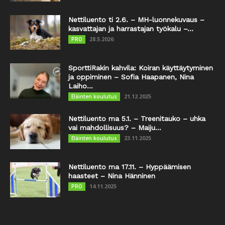
Nettiluento ti 2.6. – MH-luonnekuvaus –
kasvattajan ja harrastajan työkalu –...
28.5.2026
PRO
SporttiRakin kahvila: Koiran käyttäytyminen
ja oppiminen – Sofia Haapanen, Nina
Laiho...
21.12.2025
Eläinten koulutus
Nettiluento ma 5.1. – Treenitauko – uhka
vai mahdollisuus? – Maiju...
23.11.2025
Eläinten koulutus
Nettiluento ma 17.11. – Hyppäämisen
haasteet – Nina Hänninen
14.11.2025
PRO