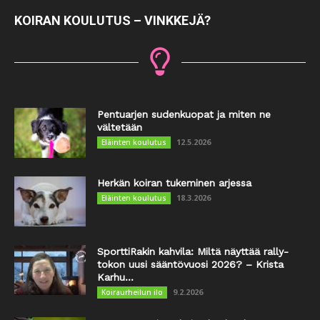
KOIRAN KOULUTUS – VINKKEJÄ?
Pentuarjen sudenkuopat ja miten ne
vältetään
12.5.2026
Eläinten koulutus
Herkän koiran tukeminen arjessa
18.3.2026
Eläinten koulutus
SporttiRakin kahvila: Miltä näyttää rally-
tokon uusi sääntövuosi 2026? – Krista
Karhu...
9.2.2026
Koiraurheilun ilo