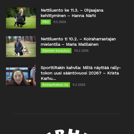
Nettiluento ke 11.3. – Ohjaajana
kehittyminen – Hanna Närhi
9.3.2026
PRO
Nettiluento ti 10.2. – Koiraharrastajan
mielentila – Maria Matilainen
10.2.2026
Eläinten koulutus
SporttiRakin kahvila: Miltä näyttää rally-
tokon uusi sääntövuosi 2026? – Krista
Karhu...
9.2.2026
Koiraurheilun ilo