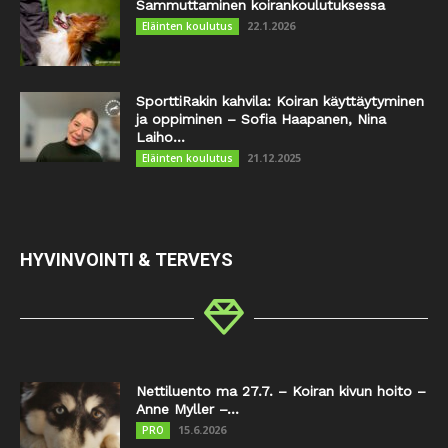
Sammuttaminen koirankoulutuksessa
22.1.2026
Eläinten koulutus
SporttiRakin kahvila: Koiran käyttäytyminen
ja oppiminen – Sofia Haapanen, Nina
Laiho...
21.12.2025
Eläinten koulutus
HYVINVOINTI & TERVEYS
Nettiluento ma 27.7. – Koiran kivun hoito –
Anne Myller –...
15.6.2026
PRO