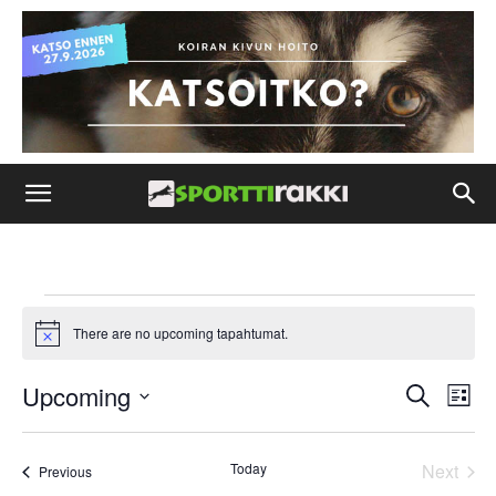
Tapahtumat
There are no upcoming tapahtumat.
Notice
Upcoming
Ta
Tapaht
Etsi
List
Vi
Select
Search
date.
Nav
Today
Next
Tapahtumat
Previous
and
Tapaht