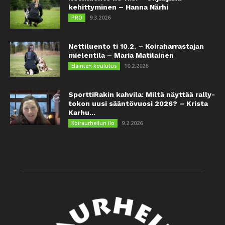
kehittyminen – Hanna Närhi
9.3.2026
PRO
Nettiluento ti 10.2. – Koiraharrastajan
mielentila – Maria Matilainen
10.2.2026
Eläinten koulutus
SporttiRakin kahvila: Miltä näyttää rally-
tokon uusi sääntövuosi 2026? – Krista
Karhu...
9.2.2026
Koiraurheilun ilo