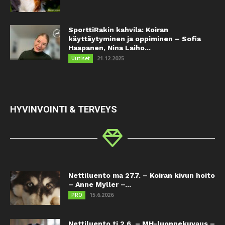
SporttiRakin kahvila: Koiran
käyttäytyminen ja oppiminen – Sofia
Haapanen, Nina Laiho...
21.12.2025
Uutiset
HYVINVOINTI & TERVEYS
Nettiluento ma 27.7. – Koiran kivun hoito
– Anne Myller –...
15.6.2026
PRO
Nettiluento ti 2.6. – MH-luonnekuvaus –