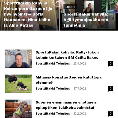
SporttiRakin kahvila:
UUTISET
Koiran perustarpeet ja
hyvinvointi – Sofia
SporttiRakin kahvila:
Haapanen, Nina Laiho
Agilitymaajoukkueen
ja Aino Patjas
tunnelmia
SporttiRakin kahvila: Rally-tokon
kolminkertainen SM Csilla Bakos
SporttiRakki Toimitus
-
23.8.2022
0
Millaisia koiratuotteiden kuluttajia
olemme?
SporttiRakki Toimitus
-
17.7.2022
0
Suomen ensimmäinen virallinen
epileptikon tukikoira valmistui
SporttiRakki Toimitus
-
12.2.2022
0