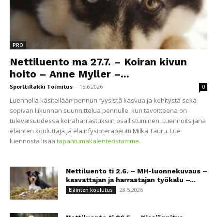
PRO
Nettiluento ma 27.7. – Koiran kivun
hoito – Anne Myller –...
SporttiRakki Toimitus
-
15.6.2026
0
Luennolla käsitellään pennun fyysistä kasvua ja kehitystä sekä
sopivan liikunnan suunnittelua pennulle, kun tavoitteena on
tulevaisuudessa koiraharrastuksiin osallistuminen. Luennoitsijana
eläinten kouluttaja ja eläinfysioterapeutti Milka Tauru. Lue
luennosta lisää
tapahtumakalenteristamme
.
Nettiluento ti 2.6. – MH-luonnekuvaus –
kasvattajan ja harrastajan työkalu –...
28.5.2026
Eläinten koulutus