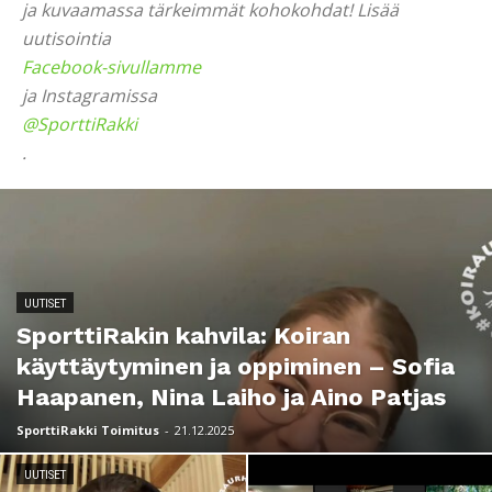
ja kuvaamassa tärkeimmät kohokohdat! Lisää
uutisointia
Facebook-sivullamme
ja Instagramissa
@SporttiRakki
.
UUTISET
SporttiRakin kahvila: Koiran
käyttäytyminen ja oppiminen – Sofia
Haapanen, Nina Laiho ja Aino Patjas
SporttiRakki Toimitus
-
21.12.2025
UUTISET