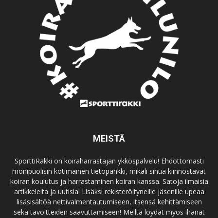
MEISTÄ
SporttiRakki on koiraharrastajan ykköspalvelu! Ehdottomasti
monipuolisin kotimainen tietopankki, mikäli sinua kiinnostavat
koiran koulutus ja harrastaminen koiran kanssa. Satoja ilmaisia
artikkeleita ja uutisia! Lisäksi rekisteröityneille jäsenille upeaa
lisäsisältöä nettivalmentautumiseen, itsensä kehittämiseen
sekä tavoitteiden saavuttamiseen! Meiltä löydät myös ihanat