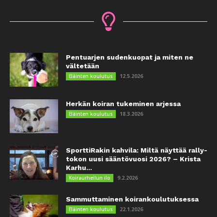
Pentuarjen sudenkuopat ja miten ne
vältetään
12.5.2026
Eläinten koulutus
Herkän koiran tukeminen arjessa
18.3.2026
Eläinten koulutus
SporttiRakin kahvila: Miltä näyttää rally-
tokon uusi sääntövuosi 2026? – Krista
Karhu...
9.2.2026
Koiraurheilun ilo
Sammuttaminen koirankoulutuksessa
22.1.2026
Eläinten koulutus