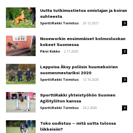
Uutta tutkimustietoa omistajan ja koiran
suhteesta
SporttiRakki Toimitus
-
29.12.2021
0
Noseworkin ensimmäiset kolmosluokan
kokeet Suomessa
Päivi Kokko
-
2.11.2020
0
Leppoisa Äksy poliisin huumekoirien
suomenmestariksi 2020
SporttiRakki Toimitus
-
12.10.2020
0
SporttiRakki yhteistyöhön Suomen
Agilityliiton kanssa
SporttiRakki Toimitus
-
24.2.2020
0
Toko uudistuu – mitä uutta tulossa
liikkeisiin?