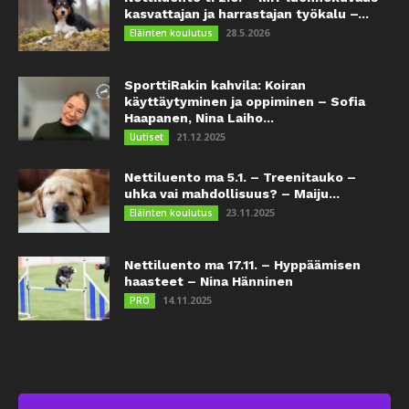
kasvattajan ja harrastajan työkalu –...
28.5.2026
Eläinten koulutus
SporttiRakin kahvila: Koiran
käyttäytyminen ja oppiminen – Sofia
Haapanen, Nina Laiho...
21.12.2025
Uutiset
Nettiluento ma 5.1. – Treenitauko –
uhka vai mahdollisuus? – Maiju...
23.11.2025
Eläinten koulutus
Nettiluento ma 17.11. – Hyppäämisen
haasteet – Nina Hänninen
14.11.2025
PRO