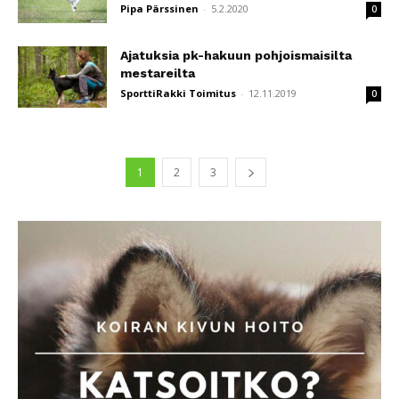
Pipa Pärssinen
-
5.2.2020
0
Ajatuksia pk-hakuun pohjoismaisilta
mestareilta
SporttiRakki Toimitus
-
12.11.2019
0
1
2
3