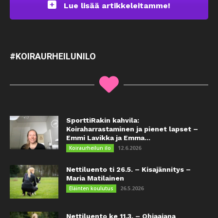
Lue lisää artikkeleitamme!
#KOIRAURHEILUNILO
SporttiRakin kahvila:
Koiraharrastaminen ja pienet lapset –
Emmi Lavikka ja Emma...
12.6.2026
Koiraurheilun ilo
Nettiluento ti 26.5. – Kisajännitys –
Maria Matilainen
26.5.2026
Eläinten koulutus
Nettiluento ke 11.3. – Ohjaajana