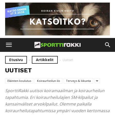
Etusivu
Artikkelit
Uutiset
UUTISET
Eläinten koulutus
Koiraurheilun ilo
Terveys & liikunta
SporttiRakki uutisoi koiramaailman ja koiraurheilun
tapahtumia. Eri koiraurheilulajien SM-kilpailut ja
kansainväliset arvokilpailut. Olemme paikalla
koiraurheilutapahtumissa ympäri vuoden kertomassa