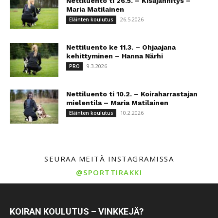
Nettiluento ti 26.5. – Kisajännitys –
Maria Matilainen
26.5.2026
Eläinten koulutus
Nettiluento ke 11.3. – Ohjaajana
kehittyminen – Hanna Närhi
9.3.2026
PRO
Nettiluento ti 10.2. – Koiraharrastajan
mielentila – Maria Matilainen
10.2.2026
Eläinten koulutus
SEURAA MEITÄ INSTAGRAMISSA
@SPORTTIRAKKI
KOIRAN KOULUTUS – VINKKEJÄ?