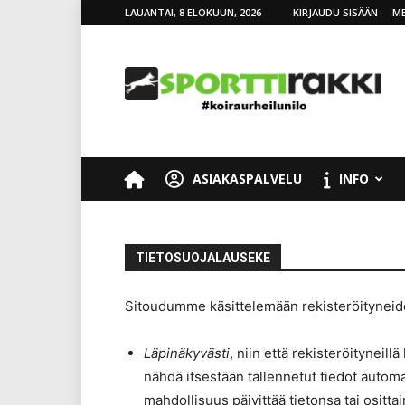
LAUANTAI, 8 ELOKUUN, 2026
KIRJAUDU SISÄÄN
ME
SporttiRakki
ASIAKASPALVELU
INFO
TIETOSUOJALAUSEKE
Sitoudumme käsittelemään rekisteröityneiden
Läpinäkyvästi
, niin että rekisteröityneil
nähdä itsestään tallennetut tiedot automa
mahdollisuus päivittää tietonsa tai osittai