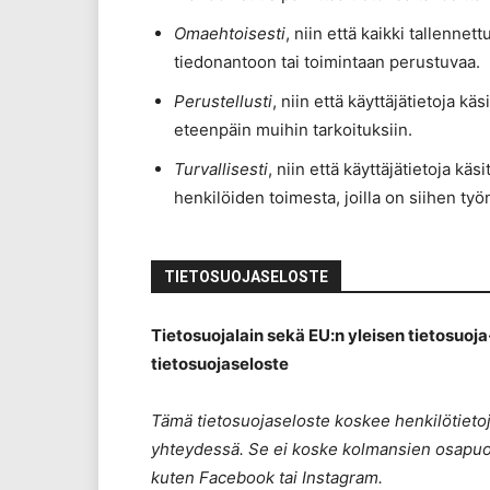
Omaehtoisesti
, niin että kaikki tallenne
tiedonantoon tai toimintaan perustuvaa.
Perustellusti
, niin että käyttäjätietoja k
eteenpäin muihin tarkoituksiin.
Turvallisesti
, niin että käyttäjätietoja kä
henkilöiden toimesta, joilla on siihen työ
TIETOSUOJASELOSTE
Tietosuojalain sekä EU:n yleisen tietosuoj
tietosuojaseloste
Tämä tietosuojaseloste koskee henkilötietoj
yhteydessä. Se ei koske kolmansien osapuolie
kuten Facebook tai Instagram.