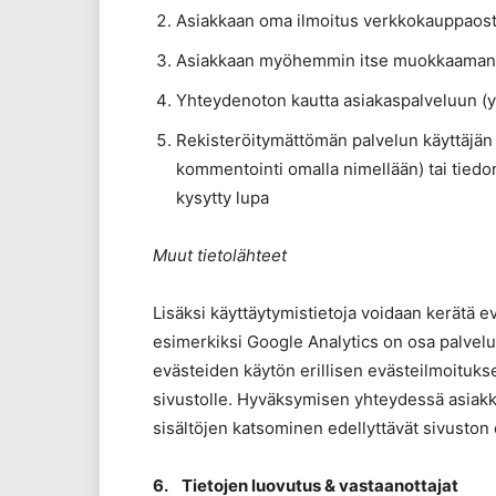
Asiakkaan oma ilmoitus verkkokauppaos
Asiakkaan myöhemmin itse muokkaamana o
Yhteydenoton kautta asiakaspalveluun (y
Rekisteröitymättömän palvelun käyttäjän 
kommentointi omalla nimellään) tai tiedon
kysytty lupa
Muut tietolähteet
Lisäksi käyttäytymistietoja voidaan kerätä eväs
esimerkiksi Google Analytics on osa palvelua
evästeiden käytön erillisen evästeilmoituks
sivustolle. Hyväksymisen yhteydessä asiakka
sisältöjen katsominen edellyttävät sivuston
6. Tietojen luovutus & vastaanottajat