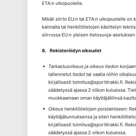
ETA:n ulkopuolelle.
Mikäli siirto EU:n tai ETA:n ulkopuolelle on 
kannalta tai henkilötietojen käsittelyn tekn
siirrossa EU:n yleisen tietosuoja-asetuksen
8. Rekisteröidyn oikeudet
Tarkastusoikeus ja oikeus tiedon korjaa
tallennetut tiedot tai vaatia niihin oikais
kirjallisesti toimitus@sporttirakki.fi. Re
säädetyssä ajassa 2 viikon kuluessa. Tiet
muokkaamaan oman käyttäjätilinsä kautta
Oikeus henkilötietojen poistamiseen:
Rek
käyttäjätunnuksensa ja siten henkilötieto
kirjallisesti toimitus@sporttirakki.fi. Re
säädetyssä ajassa 2 viikon kuluessa.