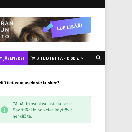
TY JÄSENEKSI
0 TUOTETTA
0,00 €
itä tietosuojaseloste koskee?
Tämä tietosuojaseloste koskee
SporttiRakin palvelua käyttäviä
henkilöitä.