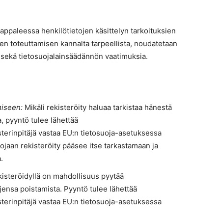
kappaleessa henkilötietojen käsittelyn tarkoituksien
isen toteuttamisen kannalta tarpeellista, noudatetaan
 sekä tietosuojalainsäädännön vaatimuksia.
miseen:
Mikäli rekisteröity haluaa tarkistaa hänestä
ua, pyyntö tulee lähettää
kisterinpitäjä vastaa EU:n tietosuoja-asetuksessa
ojaan rekisteröity pääsee itse tarkastamaan ja
.
isteröidyllä on mahdollisuus pyytää
jensa poistamista. Pyyntö tulee lähettää
kisterinpitäjä vastaa EU:n tietosuoja-asetuksessa