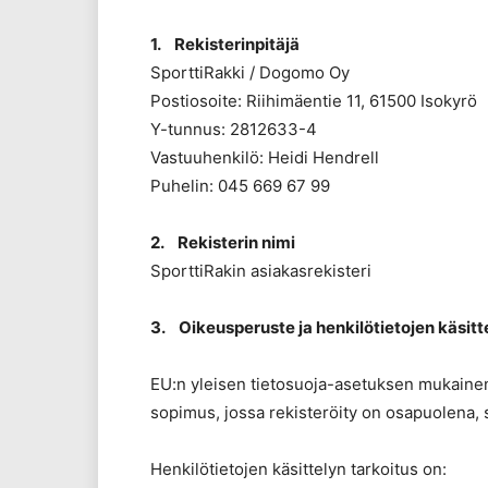
1. Rekisterinpitäjä
SporttiRakki / Dogomo Oy
Postiosoite: Riihimäentie 11, 61500 Isokyrö
Y-tunnus: 2812633-4
Vastuuhenkilö: Heidi Hendrell
Puhelin: 045 669 67 99
2. Rekisterin nimi
SporttiRakin asiakasrekisteri
3. Oikeusperuste ja henkilötietojen käsitt
EU:n yleisen tietosuoja-asetuksen mukainen 
sopimus, jossa rekisteröity on osapuolena
Henkilötietojen käsittelyn tarkoitus on: