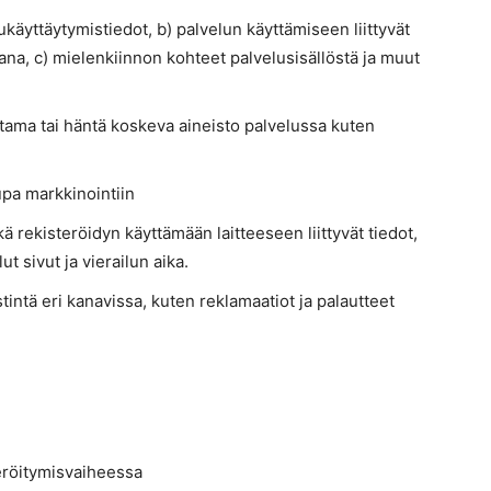
ukäyttäytymistiedot, b) palvelun käyttämiseen liittyvät
sana, c) mielenkiinnon kohteet palvelusisällöstä ja muut
tama tai häntä koskeva aineisto palvelussa kuten
upa markkinointiin
ä rekisteröidyn käyttämään laitteeseen liittyvät tiedot,
ut sivut ja vierailun aika.
tintä eri kanavissa, kuten reklamaatiot ja palautteet
eröitymisvaiheessa