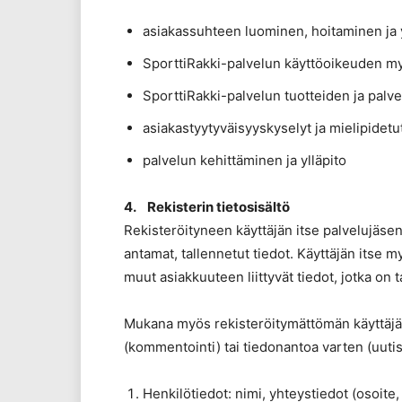
asiakassuhteen luominen, hoitaminen ja y
SporttiRakki-palvelun käyttöoikeuden my
SporttiRakki-palvelun tuotteiden ja palv
asiakastyytyväisyyskyselyt ja mielipidet
palvelun kehittäminen ja ylläpito
4. Rekisterin tietosisältö
Rekisteröityneen käyttäjän itse palvelujä
antamat, tallennetut tiedot. Käyttäjän itse 
muut asiakkuuteen liittyvät tiedot, jotka on 
Mukana myös rekisteröitymättömän käyttäjän
(kommentointi) tai tiedonantoa varten (uutisk
Henkilötiedot: nimi, yhteystiedot (osoit