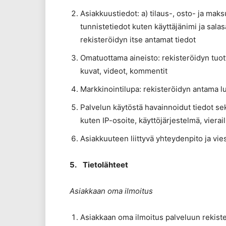
Asiakkuustiedot: a) tilaus-, osto- ja maks
tunnistetiedot kuten käyttäjänimi ja sala
rekisteröidyn itse antamat tiedot
Omatuottama aineisto: rekisteröidyn tuot
kuvat, videot, kommentit
Markkinointilupa: rekisteröidyn antama l
Palvelun käytöstä havainnoidut tiedot sek
kuten IP-osoite, käyttöjärjestelmä, vieraill
Asiakkuuteen liittyvä yhteydenpito ja vies
5. Tietolähteet
Asiakkaan oma ilmoitus
Asiakkaan oma ilmoitus palveluun rekist