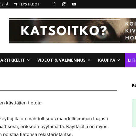
ISTÄ
YHTEYSTIEDOT
ARTIKKELIT
VIDEOT & VALMENNUS
KAUPPA
LII
Ke
 käyttäjien tietoja:
lä käyttäjillä on mahdollisuus mahdollisimman laajasti
attisesti, erikseen pyytämättä. Käyttäjällä on myös
n poistaa tietonsa rekisteristä itse.