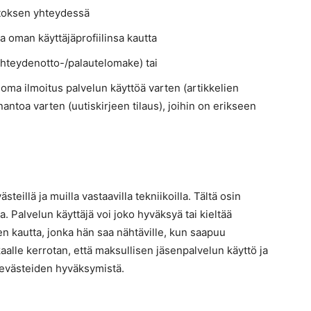
toksen yhteydessä
man käyttäjäprofiilinsa kautta
hteydenotto-/palautelomake) tai
oma ilmoitus palvelun käyttöä varten (artikkelien
antoa varten (uutiskirjeen tilaus), joihin on erikseen
teillä ja muilla vastaavilla tekniikoilla. Tältä osin
. Palvelun käyttäjä voi joko hyväksyä tai kieltää
en kautta, jonka hän saa nähtäville, kun saapuu
alle kerrotan, että maksullisen jäsenpalvelun käyttö ja
 evästeiden hyväksymistä.