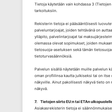
Tietoja käytetään vain kohdassa 3 (Tietojen k
tarkoituksiin.
Rekisterin tietoja ei pääsääntöisesti luovut
palveluntarjoajat, joiden tehtävänä on autta
ylläpito, palvelintarjoajat tai maksujärjeste
olemassa olevat sopimukset, joiden mukaan 
tietosuoja-asetuksen sekä tämän tietosuoja
tietoturvasäännöksiä.
Palvelun sisällä näytetään muille palvelun käy
oman profiilinsa kautta julkiseksi tai on it
näkyville. Ainut pakollisesti näkyvä tieto o
näkyvä.
7. Tietojen siirto EU:n tai ETAn ulkopuolell
Asiakasrekisterin tietoja ei säännönmukaisest