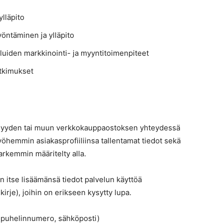
lläpito
öntäminen ja ylläpito
eluiden markkinointi- ja myyntitoimenpiteet
utkimukset
senyyden tai muun verkkokauppaostoksen yhteydessä
myöhemmin asiakasprofiiliinsa tallentamat tiedot sekä
tarkemmin määritelty alla.
 itse lisäämänsä tiedot palvelun käyttöä
irje), joihin on erikseen kysytty lupa.
e, puhelinnumero, sähköposti)