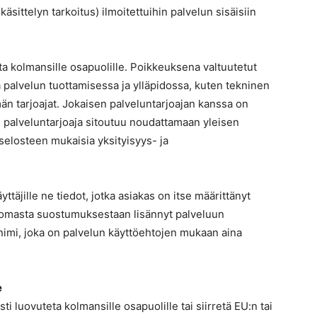
äsittelyn tarkoitus) ilmoitettuihin palvelun sisäisiin
eta kolmansille osapuolille. Poikkeuksena valtuutetut
a palvelun tuottamisessa ja ylläpidossa, kuten tekninen
lmän tarjoajat. Jokaisen palveluntarjoajan kanssa on
palveluntarjoaja sitoutuu noudattamaan yleisen
selosteen mukaisia yksityisyys- ja
ttäjille ne tiedot, jotka asiakas on itse määrittänyt
se omasta suostumuksestaan lisännyt palveluun
n nimi, joka on palvelun käyttöehtojen mukaan aina
e
i luovuteta kolmansille osapuolille tai siirretä EU:n tai