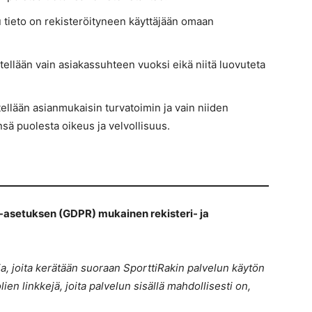
ttu tieto on rekisteröityneen käyttäjään omaan
äsitellään vain asiakassuhteen vuoksi eikä niitä luovuteta
sitellään asianmukaisin turvatoimin ja vain niiden
nsä puolesta oikeus ja velvollisuus.
a-asetuksen (GDPR) mukainen rekisteri- ja
a, joita kerätään suoraan SporttiRakin palvelun käytön
n linkkejä, joita palvelun sisällä mahdollisesti on,