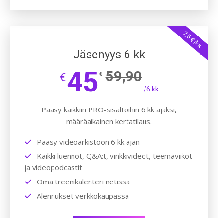
7,5 €/kk
Jäsenyys 6 kk
45
59,90
€
€
/6 kk
Pääsy kaikkiin PRO-sisältöihin 6 kk ajaksi,
määräaikainen kertatilaus.
Pääsy videoarkistoon 6 kk ajan
Kaikki luennot, Q&A:t, vinkkivideot, teemaviikot
ja videopodcastit
Oma treenikalenteri netissä
Alennukset verkkokaupassa