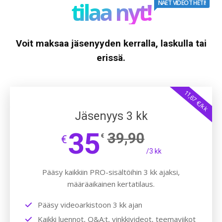
tilaa nyt!
NÄET VIDEOT HETI!
Voit maksaa jäsenyyden kerralla, laskulla tai
erissä.
11,67 €/kk
Jäsenyys 3 kk
35
39,90
€
€
/3 kk
Pääsy kaikkiin PRO-sisältöihin 3 kk ajaksi,
määräaikainen kertatilaus.
Pääsy videoarkistoon 3 kk ajan
Kaikki luennot, Q&A:t, vinkkivideot, teemaviikot