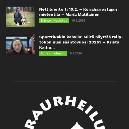
Nettiluento ti 10.2. – Koiraharrastajan
mielentila – Maria Matilainen
10.2.2026
Eläinten koulutus
SporttiRakin kahvila: Miltä näyttää rally-
tokon uusi sääntövuosi 2026? – Krista
Karhu...
9.2.2026
Koiraurheilun ilo