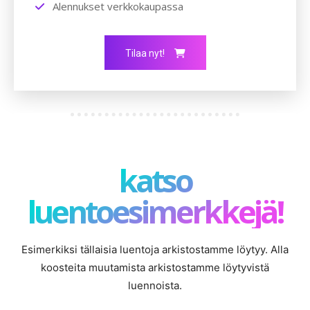
Alennukset verkkokaupassa
Tilaa nyt!
katso
luentoesimerkkejä!
Esimerkiksi tällaisia luentoja arkistostamme löytyy. Alla
koosteita muutamista arkistostamme löytyvistä
luennoista.