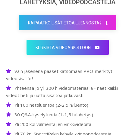
LÄHETYKSIÄ, VIDEOPODCASTEJA
KAIPAATKO LISÄTIETOA LUENNOSTA?
KURKISTA VIDEOARKISTOON
Vain jäsenenä pääset katsomaan PRO-merkityt
videosisällöt!
Yhteensä jo yli 300 h videomateriaalia - näet kaikki
videot heti ja uutta sisältöä jatkuvasti
Yli 100 nettiluentoa (2-2,5 h/luento)
30 Q&A-kyselytuntia (1-1,5 h/lähetys)
Yli 200 kpl valmentajien vinkkivideoita
Yli 70 kpl SporttiRakin kahvila -videopodcasteja