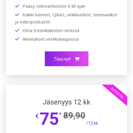
Pääsy videoarkistoon 6 kk ajan
Kaikki luennot, Q&A:t, vinkkivideot, teemaviikot
ja videopodcastit
Oma treenikalenteri netissä
Alennukset verkkokaupassa
Tilaa nyt!
6,25 €/kk
Jäsenyys 12 kk
75
89,90
€
€
/12 kk