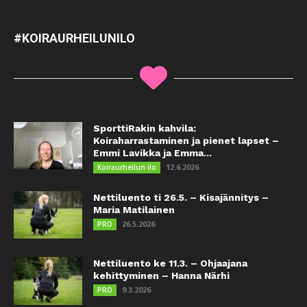
#KOIRAURHEILUNILO
SporttiRakin kahvila:
Koiraharrastaminen ja pienet lapset –
Emmi Lavikka ja Emma...
12.6.2026
Koiraurheilun ilo
Nettiluento ti 26.5. – Kisajännitys –
Maria Matilainen
26.5.2026
PRO
Nettiluento ke 11.3. – Ohjaajana
kehittyminen – Hanna Närhi
9.3.2026
PRO