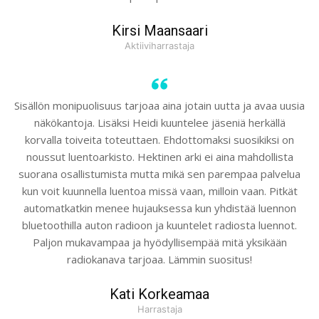
Kirsi Maansaari
Aktiiviharrastaja
Sisällön monipuolisuus tarjoaa aina jotain uutta ja avaa uusia
näkökantoja. Lisäksi Heidi kuuntelee jäseniä herkällä
korvalla toiveita toteuttaen. Ehdottomaksi suosikiksi on
noussut luentoarkisto. Hektinen arki ei aina mahdollista
suorana osallistumista mutta mikä sen parempaa palvelua
kun voit kuunnella luentoa missä vaan, milloin vaan. Pitkät
automatkatkin menee hujauksessa kun yhdistää luennon
bluetoothilla auton radioon ja kuuntelet radiosta luennot.
Paljon mukavampaa ja hyödyllisempää mitä yksikään
radiokanava tarjoaa. Lämmin suositus!
Kati Korkeamaa
Harrastaja