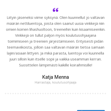
Liityin jäseneksi viime syksynä. Olen kuunnellut jo valtavan
määrän nettiluentoja, joista olen saanut uusia vinkkejä niin
omien koirien lihashuoltoon, treeneihin kuin kisaamiseenkin.
Vinkkejä on tullut paljon myös koulutusohjaajana
toimimiseen ja treenien järjestämiseen. Erityisesti pidän
teemaviikoista, jolloin saa valtavan määrän tietoa samaan
lajiin/asiaan liittyen. Ja mikä parasta, luentoja voi kuunnella
juuri silloin kuin itselle sopii ja vaikka useamman kerran.
Suosittelen lämpimästi kaikille koiraihmisille!
Katja Menna
Harrastaja, koulutusohjaaja