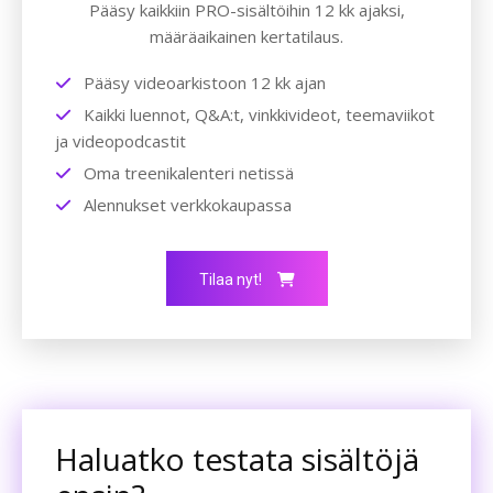
Pääsy kaikkiin PRO-sisältöihin 12 kk ajaksi,
määräaikainen kertatilaus.
Pääsy videoarkistoon 12 kk ajan
Kaikki luennot, Q&A:t, vinkkivideot, teemaviikot
ja videopodcastit
Oma treenikalenteri netissä
Alennukset verkkokaupassa
Tilaa nyt!
Haluatko testata sisältöjä