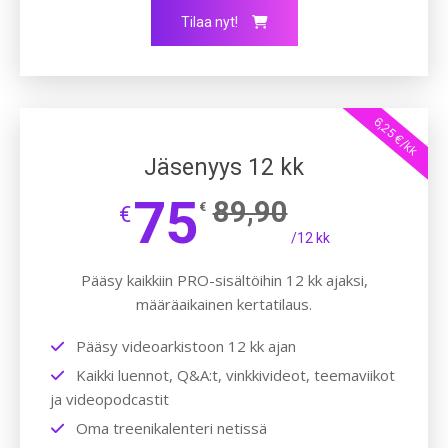
Tilaa nyt!
6,25 €/kk
Jäsenyys 12 kk
75
89,90
€
€
/12 kk
Pääsy kaikkiin PRO-sisältöihin 12 kk ajaksi,
määräaikainen kertatilaus.
Pääsy videoarkistoon 12 kk ajan
Kaikki luennot, Q&A:t, vinkkivideot, teemaviikot
ja videopodcastit
Oma treenikalenteri netissä