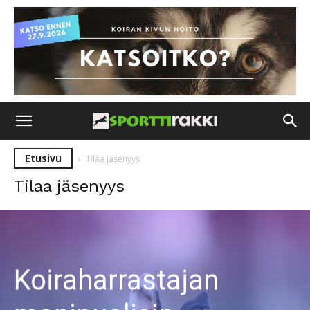
Etusivu
Tilaa jäsenyys
Tilaa jäsenyys
Koiraharrastajan