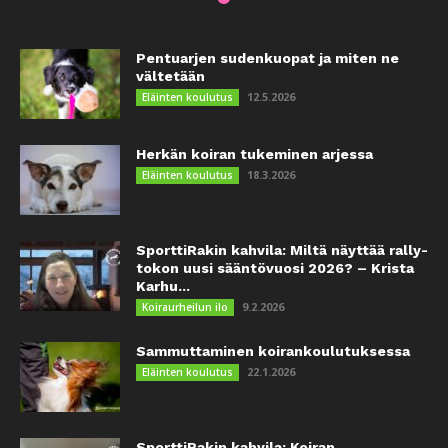
Pentuarjen sudenkuopat ja miten ne
vältetään
12.5.2026
Eläinten koulutus
Herkän koiran tukeminen arjessa
18.3.2026
Eläinten koulutus
SporttiRakin kahvila: Miltä näyttää rally-
tokon uusi sääntövuosi 2026? – Krista
Karhu...
9.2.2026
Koiraurheilun ilo
Sammuttaminen koirankoulutuksessa
22.1.2026
Eläinten koulutus
SporttiRakin kahvila: Koiran