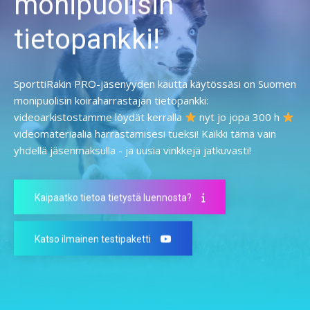
monipuolisin
tietopankki!
SporttiRakin PRO-jäsenyyden kautta käytössäsi on Suomen
monipuolisin koiraharrastajan tietopankki:
videoarkistostamme löydät kerralla
nyt jo jopa 300 h
videomateriaalia harrastamisesi tueksi! Kaikki tämä vain
yhdellä jäsenmaksulla - ja uusia vinkkejä jatkuvasti!
Kaipaatko tietoa tietystä luennosta?
Katso ilmainen testipaketti