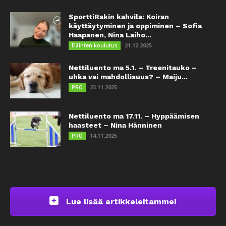
SporttiRakin kahvila: Koiran
käyttäytyminen ja oppiminen – Sofia
Haapanen, Nina Laiho...
21.12.2025
Eläinten koulutus
Nettiluento ma 5.1. – Treenitauko –
uhka vai mahdollisuus? – Maiju...
23.11.2025
PRO
Nettiluento ma 17.11. – Hyppäämisen
haasteet – Nina Hänninen
14.11.2025
PRO
Lue lisää artikkeleitamme!