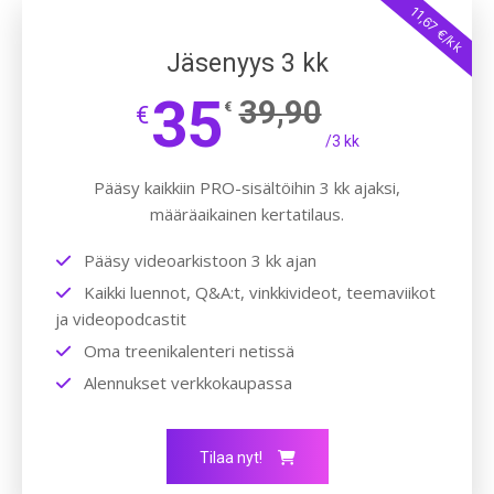
11,67 €/kk
Jäsenyys 3 kk
35
39,90
€
€
/3 kk
Pääsy kaikkiin PRO-sisältöihin 3 kk ajaksi,
määräaikainen kertatilaus.
Pääsy videoarkistoon 3 kk ajan
Kaikki luennot, Q&A:t, vinkkivideot, teemaviikot
ja videopodcastit
Oma treenikalenteri netissä
Alennukset verkkokaupassa
Tilaa nyt!