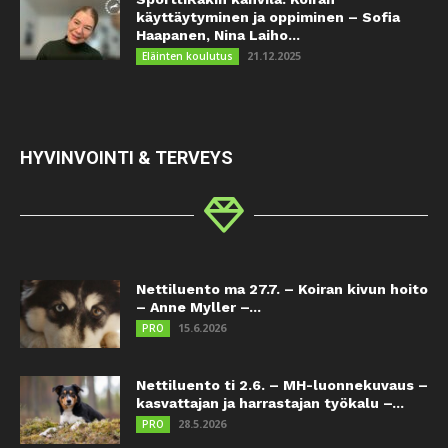
käyttäytyminen ja oppiminen – Sofia
Haapanen, Nina Laiho...
21.12.2025
Eläinten koulutus
HYVINVOINTI & TERVEYS
Nettiluento ma 27.7. – Koiran kivun hoito
– Anne Myller –...
15.6.2026
PRO
Nettiluento ti 2.6. – MH-luonnekuvaus –
kasvattajan ja harrastajan työkalu –...
28.5.2026
PRO