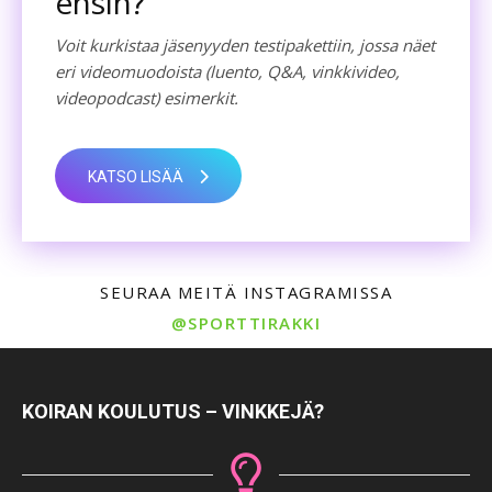
ensin?
Voit kurkistaa jäsenyyden testipakettiin, jossa näet
eri videomuodoista (luento, Q&A, vinkkivideo,
videopodcast) esimerkit.
KATSO LISÄÄ
SEURAA MEITÄ INSTAGRAMISSA
@SPORTTIRAKKI
KOIRAN KOULUTUS – VINKKEJÄ?