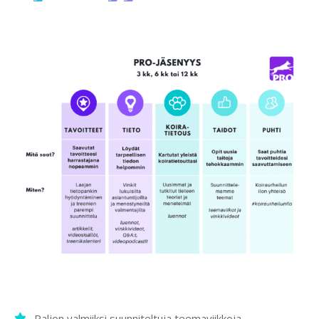
Paljon valmiiksi suunniteltuja teemaviikkoja