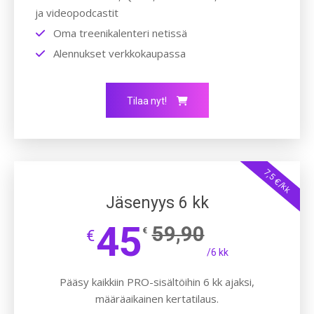
ja videopodcastit
Oma treenikalenteri netissä
Alennukset verkkokaupassa
Tilaa nyt!
7,5 €/kk
Jäsenyys 6 kk
45
59,90
€
€
/6 kk
Pääsy kaikkiin PRO-sisältöihin 6 kk ajaksi,
määräaikainen kertatilaus.