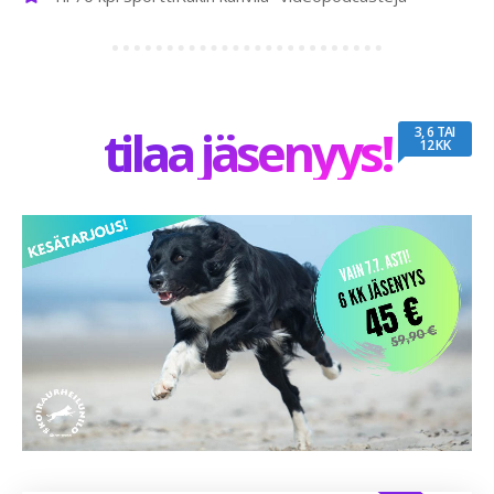
tilaa jäsenyys!
3, 6 TAI
12 KK