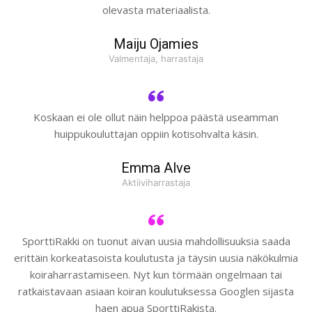
olevasta materiaalista.
Maiju Ojamies
Valmentaja, harrastaja
Koskaan ei ole ollut näin helppoa päästä useamman
huippukouluttajan oppiin kotisohvalta käsin.
Emma Alve
Aktiiviharrastaja
SporttiRakki on tuonut aivan uusia mahdollisuuksia saada
erittäin korkeatasoista koulutusta ja täysin uusia näkökulmia
koiraharrastamiseen. Nyt kun törmään ongelmaan tai
ratkaistavaan asiaan koiran koulutuksessa Googlen sijasta
haen apua SporttiRakista.