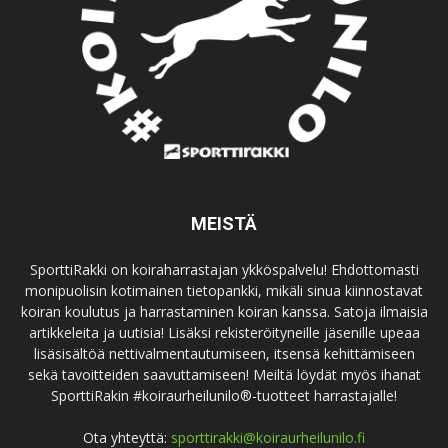
MEISTÄ
SporttiRakki on koiraharrastajan ykköspalvelu! Ehdottomasti
monipuolisin kotimainen tietopankki, mikäli sinua kiinnostavat
koiran koulutus ja harrastaminen koiran kanssa. Satoja ilmaisia
artikkeleita ja uutisia! Lisäksi rekisteröityneille jäsenille upeaa
lisäsisältöä nettivalmentautumiseen, itsensä kehittämiseen
sekä tavoitteiden saavuttamiseen! Meiltä löydät myös ihanat
SporttiRakin #koiraurheilunilo®-tuotteet harrastajalle!
Ota yhteyttä:
sporttirakki@koiraurheilunilo.fi