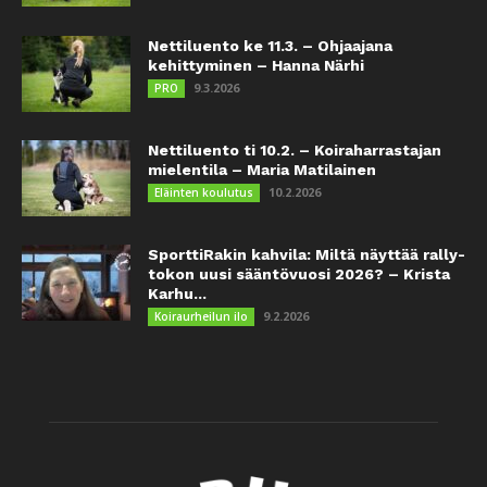
Nettiluento ke 11.3. – Ohjaajana
kehittyminen – Hanna Närhi
9.3.2026
PRO
Nettiluento ti 10.2. – Koiraharrastajan
mielentila – Maria Matilainen
10.2.2026
Eläinten koulutus
SporttiRakin kahvila: Miltä näyttää rally-
tokon uusi sääntövuosi 2026? – Krista
Karhu...
9.2.2026
Koiraurheilun ilo