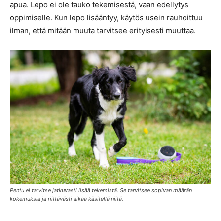
apua. Lepo ei ole tauko tekemisestä, vaan edellytys
oppimiselle. Kun lepo lisääntyy, käytös usein rauhoittuu
ilman, että mitään muuta tarvitsee erityisesti muuttaa.
Pentu ei tarvitse jatkuvasti lisää tekemistä. Se tarvitsee sopivan määrän
kokemuksia ja riittävästi aikaa käsitellä niitä.