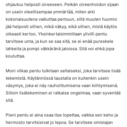
ohjautuu helposti oireeseen. Pelkän oireenhoidon sijaan
on usein oleellisempaa ymmärtää, miten arki
kokonaisuutena vaikuttaa pentuun, sillä muuten huomio
jää helposti siihen, mikä näkyy, eikä siihen, mistä käytös
oikeasti kertoo. Yksinkertaisimmillaan ylivilli pentu
tarvitsee unta, ja kun se saa sitä, se ei enää pureskele
lahkeita ja pompi väkkäränä jaloissa. Sitä voi ehkä jopa
kouluttaa.
Moni vilkas pentu tulkitaan sellaiseksi, joka tarvitsee lisää
tekemistä. Käytännössä taustalla on kuitenkin usein
väsymys, joka ei näy rauhoittumisena vaan kiihtymisenä.
Silloin lisätekeminen ei ratkaise ongelmaa, vaan syventää
sitä.
Pieni pentu ei aina osaa itse lopettaa, vaikka sen keho ja
hermosto tarvitsisivat jo lepoa. Se tarvitsee omistajan