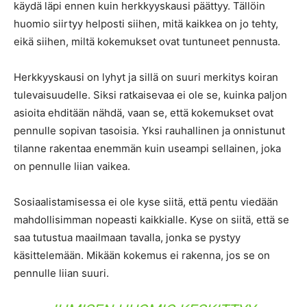
käydä läpi ennen kuin herkkyyskausi päättyy. Tällöin
huomio siirtyy helposti siihen, mitä kaikkea on jo tehty,
eikä siihen, miltä kokemukset ovat tuntuneet pennusta.
Herkkyyskausi on lyhyt ja sillä on suuri merkitys koiran
tulevaisuudelle. Siksi ratkaisevaa ei ole se, kuinka paljon
asioita ehditään nähdä, vaan se, että kokemukset ovat
pennulle sopivan tasoisia. Yksi rauhallinen ja onnistunut
tilanne rakentaa enemmän kuin useampi sellainen, joka
on pennulle liian vaikea.
Sosiaalistamisessa ei ole kyse siitä, että pentu viedään
mahdollisimman nopeasti kaikkialle. Kyse on siitä, että se
saa tutustua maailmaan tavalla, jonka se pystyy
käsittelemään. Mikään kokemus ei rakenna, jos se on
pennulle liian suuri.