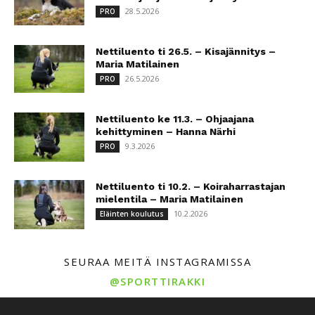
28.5.2026
PRO
Nettiluento ti 26.5. – Kisajännitys –
Maria Matilainen
26.5.2026
PRO
Nettiluento ke 11.3. – Ohjaajana
kehittyminen – Hanna Närhi
9.3.2026
PRO
Nettiluento ti 10.2. – Koiraharrastajan
mielentila – Maria Matilainen
10.2.2026
Eläinten koulutus
SEURAA MEITÄ INSTAGRAMISSA
@SPORTTIRAKKI