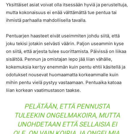
Yksittäiset asiat voivat olla itsessään hyviä ja perusteltuja,
mutta kokonaisuus ei enää välttämättä tue pentua tai
ihmistä parhaalla mahdollisella tavalla.
Pentuarjen haasteet eivät useimmiten johdu siitä, että
joku tekisi jotakin selvästi väärin. Paljon useammin kyse
on siitä, että arjesta tulee suorittamista. Päivissä on liikaa
sisältöä. Pennun ja omistajan lepo jää liian vähälle,
kokemuksia kertyy enemmän kuin pentu ehtii käsitellä ja
odotukset nousevat huomaamatta korkeammalle kuin
mihin pentu vielä pystyy vastaamaan. Pentuaika katoaa
liian korkean vaatimustason taakse.
PELÄTÄÄN, ETTÄ PENNUSTA
TULEEKIN ONGELMAKOIRA, MUTTA
UNOHDETAAN ETTÄ SELLAISIA EI
OLE. ON VAIN KOIRIA JA ONGELMIA.