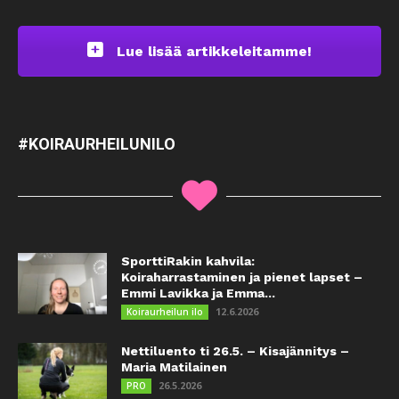
Lue lisää artikkeleitamme!
#KOIRAURHEILUNILO
SporttiRakin kahvila:
Koiraharrastaminen ja pienet lapset –
Emmi Lavikka ja Emma...
12.6.2026
Koiraurheilun ilo
Nettiluento ti 26.5. – Kisajännitys –
Maria Matilainen
26.5.2026
PRO