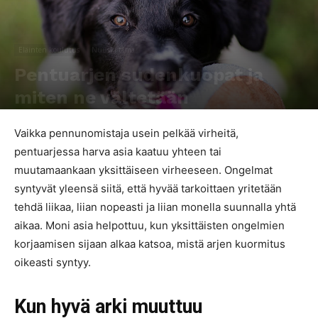
Eläinten koulutus
Nuuski tämä
Pentuarjen sudenkuopat ja
miten ne vältetään
Kirjoittaja
Piia Collan
-
12.5.2026
721
0
Vaikka pennunomistaja usein pelkää virheitä,
pentuarjessa harva asia kaatuu yhteen tai
muutamaankaan yksittäiseen virheeseen. Ongelmat
syntyvät yleensä siitä, että hyvää tarkoittaen yritetään
tehdä liikaa, liian nopeasti ja liian monella suunnalla yhtä
aikaa. Moni asia helpottuu, kun yksittäisten ongelmien
korjaamisen sijaan alkaa katsoa, mistä arjen kuormitus
oikeasti syntyy.
Kun hyvä arki muuttuu