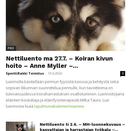
PRO
Nettiluento ma 27.7. – Koiran kivun
hoito – Anne Myller –...
SporttiRakki Toimitus
-
15.6.2026
0
Luennolla käsitellään pennun fyysistä kasvua ja kehitystä sekä
sopivan liikunnan suunnittelua pennulle, kun tavoitteena on
tulevaisuudessa koiraharrastuksiin osallistuminen. Luennoitsijana
eläinten kouluttaja ja eläinfysioterapeutti Milka Tauru. Lue
luennosta lisää
tapahtumakalenteristamme
.
Nettiluento ti 2.6. – MH-luonnekuvaus –
kasvattajan ja harrastajan työkalu –...