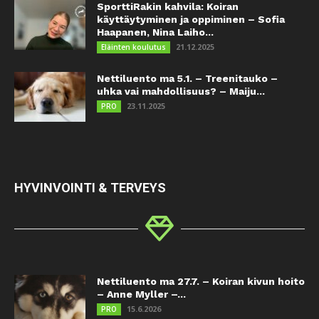
SporttiRakin kahvila: Koiran
käyttäytyminen ja oppiminen – Sofia
Haapanen, Nina Laiho...
21.12.2025
Eläinten koulutus
Nettiluento ma 5.1. – Treenitauko –
uhka vai mahdollisuus? – Maiju...
23.11.2025
PRO
HYVINVOINTI & TERVEYS
Nettiluento ma 27.7. – Koiran kivun hoito
– Anne Myller –...
15.6.2026
PRO