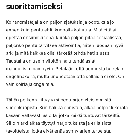
suorittamiseksi
Koiranomistajalla on paljon ajatuksia ja odotuksia jo
ennen kuin pentu ehtii kunnolla kotiutua. Mitä pitäisi
opettaa ensimmäisenä, kuinka paljon pitää sosiaalistaa,
paljonko pentu tarvitsee aktivointia, miten luodaan hyvä
arki ja mitä kaikkea olisi tärkeää tehdä heti alussa.
Taustalla on usein vilpitön halu tehdä asiat
mahdollisimman hyvin. Pelätään, että pennusta tuleekin
ongelmakoira, mutta unohdetaan että sellaisia ei ole. On
vain koiria ja ongelmia.
Tähän pelkoon liittyy yksi pentuarjen yleisimmistä
sudenkuopista. Kun haluaa onnistua, alkaa helposti kerätä
kasaan valtavasti asioita, jotka kaikki tuntuvat tärkeiltä.
Silloin arki alkaa täyttyä harjoituksista ja erilaisista
tavoitteista, jotka eivät enää synny arjen tarpeista.