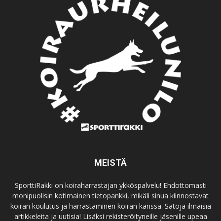
MEISTÄ
SporttiRakki on koiraharrastajan ykköspalvelu! Ehdottomasti
monipuolisin kotimainen tietopankki, mikäli sinua kiinnostavat
koiran koulutus ja harrastaminen koiran kanssa. Satoja ilmaisia
artikkeleita ja uutisia! Lisäksi rekisteröityneille jäsenille upeaa