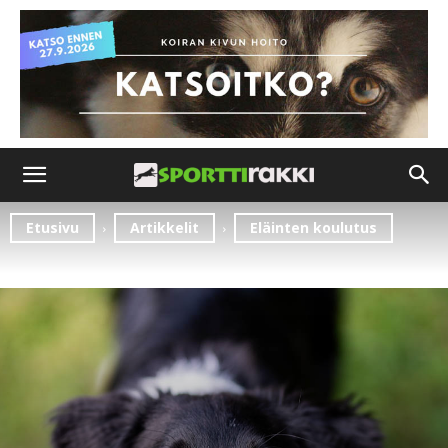
Etusivu
Artikkelit
Eläinten koulutus