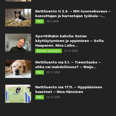
Nettiluento ti 2.6. – MH-luonnekuvaus –
kasvattajan ja harrastajan työkalu –...
28.5.2026
PRO
SporttiRakin kahvila: Koiran
käyttäytyminen ja oppiminen – Sofia
Haapanen, Nina Laiho...
21.12.2025
Eläinten koulutus
Nettiluento ma 5.1. – Treenitauko –
uhka vai mahdollisuus? – Maiju...
23.11.2025
PRO
Nettiluento ma 17.11. – Hyppäämisen
haasteet – Nina Hänninen
14.11.2025
PRO