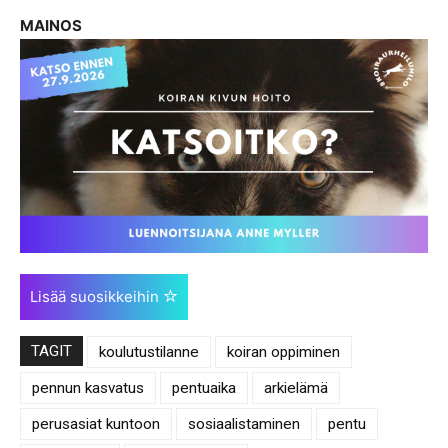
MAINOS
Lisää suosikkeihin
TAGIT
koulutustilanne
koiran oppiminen
pennun kasvatus
pentuaika
arkielämä
perusasiat kuntoon
sosiaalistaminen
pentu