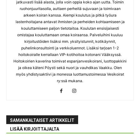
jatkuvasti lisää alasta, jolla voin oppia koko ajan uutta. Toimin
ruohonjuuritasolla, auttaen perheitä sujuvaan ja toimivaan
arkeen koiran kanssa. Aiempi koulutus ja pitkä työura
lastenhoitajana antavat ihmisten ja perheiden kohtaamiseen ja
kouluttamiseen paljon tietotaitoa. Koulutan ensisijaisesti
omistajaa kouluttamaan omaa koiraansa. Palveluihini kuuluu
kirjoitustöiden lisäksi mm. yksityistunnit, kotikäynnit,
puhelinkonsultointi ja verkkoluennot. Lisäksi tarjoan 1-2
hoitokoiralle kerrallaan VIP-kotihoitoa kotonani Vääksyssä.
Hoitokoirien kaverina toimivat espanjanvesikoirani, luottopakkini
ja oikea käteni Pöysti sekä nuori ja vauhdikas Vaakku. Olen
myös yhdistysaktiivi ja monessa luottamustoimessa Vesikoirat
ry:ssä mukana.
SAMANKALTAISET ARTIKKELIT
LISÄÄ KIRJOITTAJALTA