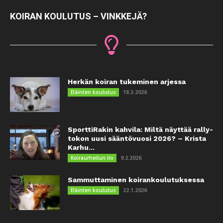
KOIRAN KOULUTUS – VINKKEJÄ?
Herkän koiran tukeminen arjessa
18.3.2026
Eläinten koulutus
SporttiRakin kahvila: Miltä näyttää rally-
tokon uusi sääntövuosi 2026? – Krista
Karhu...
9.2.2026
Koiraurheilun ilo
Sammuttaminen koirankoulutuksessa
22.1.2026
Eläinten koulutus