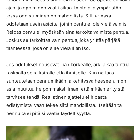
ajan, ja oppiminen vaatii aikaa, toistoja ja ympäristön,
jossa onnistuminen on mahdollista. Silti arjessa
odotetaan usein asioita, joihin pentu ei ole vielä valmis.
Reipas pentu ei myöskään aina tarkoita valmista pentua.
Joskus se tarkoittaa vain pentua, joka yrittää pärjätä
tilanteessa, joka on sille vielä liian iso.
Jos odotukset nousevat liian korkealle, arki alkaa tuntua
raskaalta sekä koiralle että ihmiselle. Kun ne taas
suhteutetaan pennun ikään ja kehitysvaiheeseen, moni
asia muuttuu helpommaksi ilman, että mitään erityistä
tarvitsee tehdä. Realistinen ajattelu ei hidasta
edistymistä, vaan tekee siitä mahdollista. Itseltään tai
pennulta ei pitäisi vaatia täydellisyyttä.