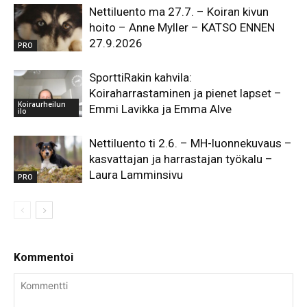
Nettiluento ma 27.7. – Koiran kivun
hoito – Anne Myller – KATSO ENNEN
27.9.2026
PRO
SporttiRakin kahvila:
Koiraharrastaminen ja pienet lapset –
Koiraurheilun
Emmi Lavikka ja Emma Alve
ilo
Nettiluento ti 2.6. – MH-luonnekuvaus –
kasvattajan ja harrastajan työkalu –
Laura Lamminsivu
PRO
Kommentoi