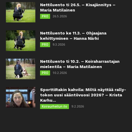
Nettiluento ti 26.5. – Kisajännitys –
Maria Matilainen
26.5.2026
PRO
Nettiluento ke 11.3. – Ohjaajana
kehittyminen – Hanna Närhi
9.3.2026
PRO
Nettiluento ti 10.2. – Koiraharrastajan
mielentila – Maria Matilainen
10.2.2026
PRO
SporttiRakin kahvila: Miltä näyttää rally-
tokon uusi sääntövuosi 2026? – Krista
Karhu...
9.2.2026
Koiraurheilun ilo