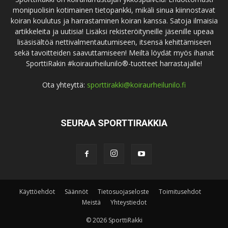
monipuolisin kotimainen tietopankki, mikäli sinua kiinnostavat
koiran koulutus ja harrastaminen koiran kanssa. Satoja ilmaisia
artikkeleita ja uutisia! Lisäksi rekisteröityneille jäsenille upeaa
lisäsisältöä nettivalmentautumiseen, itsensä kehittämiseen
sekä tavoitteiden saavuttamiseen! Meiltä löydät myös ihanat
SporttiRakin #koiraurheilunilo®-tuotteet harrastajalle!
Ota yhteyttä:
sporttirakki@koiraurheilunilo.fi
SEURAA SPORTTIRAKKIA
Käyttöehdot
Säännöt
Tietosuojaseloste
Toimitusehdot
Meistä
Yhteystiedot
© 2026 SporttiRakki