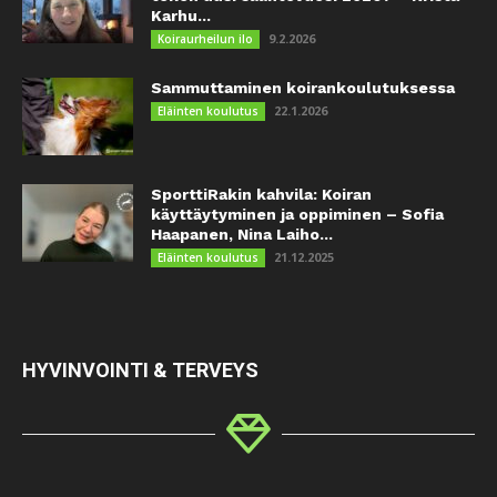
Karhu...
9.2.2026
Koiraurheilun ilo
Sammuttaminen koirankoulutuksessa
22.1.2026
Eläinten koulutus
SporttiRakin kahvila: Koiran
käyttäytyminen ja oppiminen – Sofia
Haapanen, Nina Laiho...
21.12.2025
Eläinten koulutus
HYVINVOINTI & TERVEYS