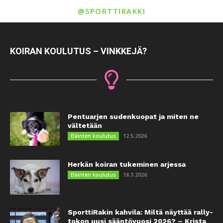
@SPORTTIRAKKI
KOIRAN KOULUTUS – VINKKEJÄ?
Pentuarjen sudenkuopat ja miten ne
vältetään
12.5.2026
Eläinten koulutus
Herkän koiran tukeminen arjessa
18.3.2026
Eläinten koulutus
SporttiRakin kahvila: Miltä näyttää rally-
tokon uusi sääntövuosi 2026? – Krista