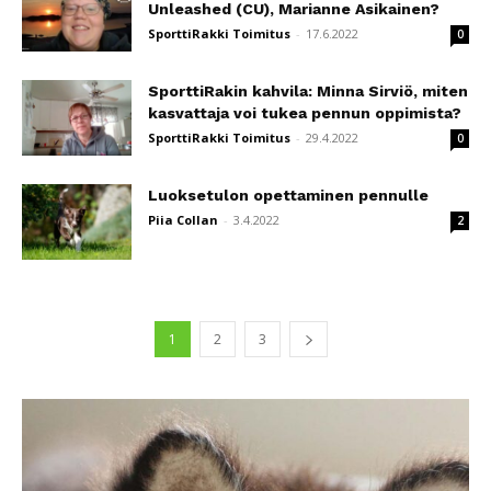
Unleashed (CU), Marianne Asikainen?
SporttiRakki Toimitus
-
17.6.2022
0
SporttiRakin kahvila: Minna Sirviö, miten
kasvattaja voi tukea pennun oppimista?
SporttiRakki Toimitus
-
29.4.2022
0
Luoksetulon opettaminen pennulle
Piia Collan
-
3.4.2022
2
1
2
3