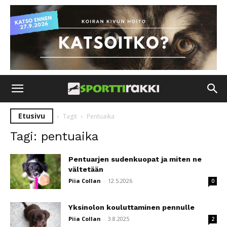
Etusivu
Tagit
Pentuaika
Tagi: pentuaika
Pentuarjen sudenkuopat ja miten ne
vältetään
Piia Collan
-
12.5.2026
0
Yksinolon kouluttaminen pennulle
Piia Collan
-
3.8.2025
2