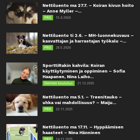
Nettiluento ma 27.7. – Koiran kivun hoito
– Anne Myller –...
15.6.2026
PRO
Nettiluento ti 2.6. – MH-luonnekuvaus –
kasvattajan ja harrastajan työkalu –...
28.5.2026
PRO
SporttiRakin kahvila: Koiran
käyttäytyminen ja oppiminen – Sofia
Haapanen, Nina Laiho...
21.12.2025
Eläinten koulutus
Nettiluento ma 5.1. – Treenitauko –
uhka vai mahdollisuus? – Maiju...
23.11.2025
PRO
Nettiluento ma 17.11. – Hyppäämisen
haasteet – Nina Hänninen
14.11.2025
PRO