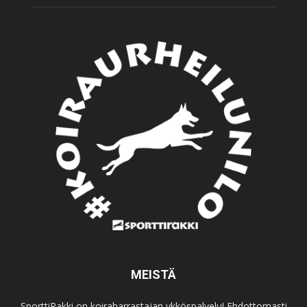
MEISTÄ
SporttiRakki on koiraharrastajan ykköspalvelu! Ehdottomasti