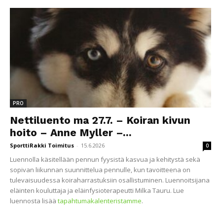
PRO
Nettiluento ma 27.7. – Koiran kivun
hoito – Anne Myller –...
SporttiRakki Toimitus
-
15.6.2026
0
Luennolla käsitellään pennun fyysistä kasvua ja kehitystä sekä
sopivan liikunnan suunnittelua pennulle, kun tavoitteena on
tulevaisuudessa koiraharrastuksiin osallistuminen. Luennoitsijana
eläinten kouluttaja ja eläinfysioterapeutti Milka Tauru. Lue
luennosta lisää
tapahtumakalenteristamme
.