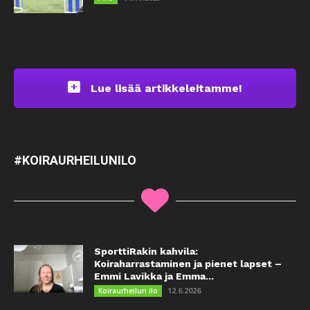
Lue lisää artikkeleitamme!
#KOIRAURHEILUNILO
SporttiRakin kahvila:
Koiraharrastaminen ja pienet lapset –
Emmi Lavikka ja Emma...
12.6.2026
Koiraurheilun ilo