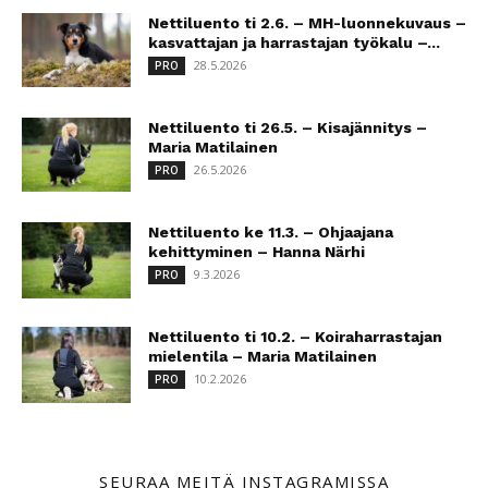
Nettiluento ti 2.6. – MH-luonnekuvaus –
kasvattajan ja harrastajan työkalu –...
28.5.2026
PRO
Nettiluento ti 26.5. – Kisajännitys –
Maria Matilainen
26.5.2026
PRO
Nettiluento ke 11.3. – Ohjaajana
kehittyminen – Hanna Närhi
9.3.2026
PRO
Nettiluento ti 10.2. – Koiraharrastajan
mielentila – Maria Matilainen
10.2.2026
PRO
SEURAA MEITÄ INSTAGRAMISSA