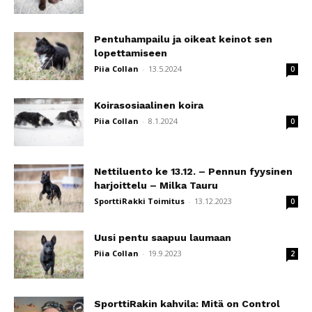
Pentuhampailu ja oikeat keinot sen
lopettamiseen
Piia Collan
-
13.5.2024
0
Koirasosiaalinen koira
Piia Collan
-
8.1.2024
0
Nettiluento ke 13.12. – Pennun fyysinen
harjoittelu – Milka Tauru
SporttiRakki Toimitus
-
13.12.2023
0
Uusi pentu saapuu laumaan
Piia Collan
-
19.9.2023
2
SporttiRakin kahvila: Mitä on Control