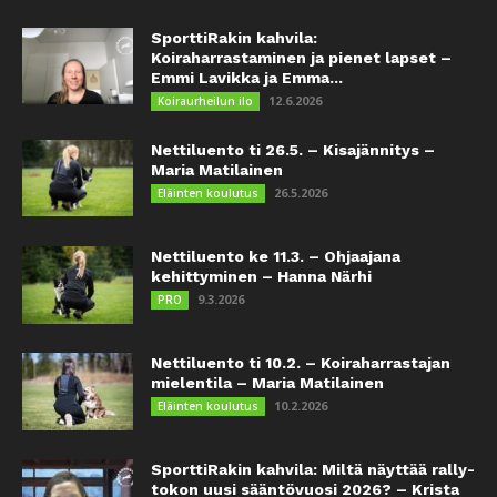
SporttiRakin kahvila:
Koiraharrastaminen ja pienet lapset –
Emmi Lavikka ja Emma...
12.6.2026
Koiraurheilun ilo
Nettiluento ti 26.5. – Kisajännitys –
Maria Matilainen
26.5.2026
Eläinten koulutus
Nettiluento ke 11.3. – Ohjaajana
kehittyminen – Hanna Närhi
9.3.2026
PRO
Nettiluento ti 10.2. – Koiraharrastajan
mielentila – Maria Matilainen
10.2.2026
Eläinten koulutus
SporttiRakin kahvila: Miltä näyttää rally-
tokon uusi sääntövuosi 2026? – Krista