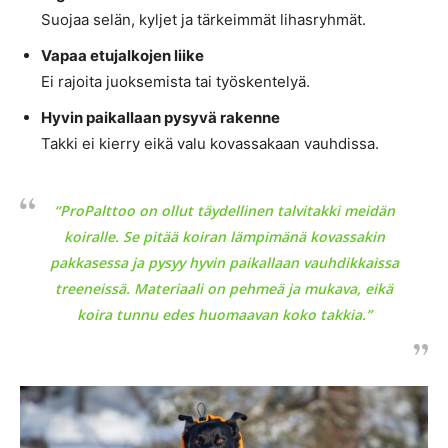
Suojaa selän, kyljet ja tärkeimmät lihasryhmät.
Vapaa etujalkojen liike
Ei rajoita juoksemista tai työskentelyä.
Hyvin paikallaan pysyvä rakenne
Takki ei kierry eikä valu kovassakaan vauhdissa.
“ProPalttoo on ollut täydellinen talvitakki meidän
koiralle. Se pitää koiran lämpimänä kovassakin
pakkasessa ja pysyy hyvin paikallaan vauhdikkaissa
treeneissä. Materiaali on pehmeä ja mukava, eikä
koira tunnu edes huomaavan koko takkia.”