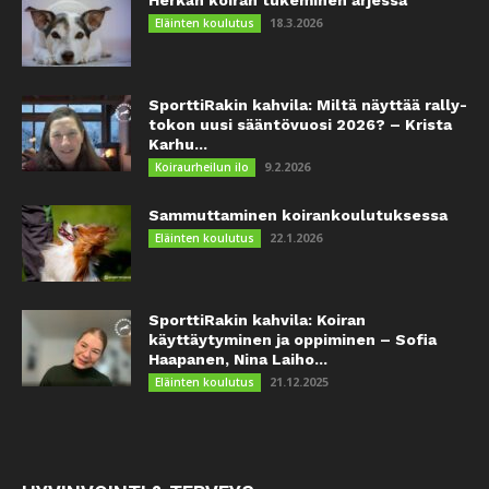
Herkän koiran tukeminen arjessa
18.3.2026
Eläinten koulutus
SporttiRakin kahvila: Miltä näyttää rally-
tokon uusi sääntövuosi 2026? – Krista
Karhu...
9.2.2026
Koiraurheilun ilo
Sammuttaminen koirankoulutuksessa
22.1.2026
Eläinten koulutus
SporttiRakin kahvila: Koiran
käyttäytyminen ja oppiminen – Sofia
Haapanen, Nina Laiho...
21.12.2025
Eläinten koulutus