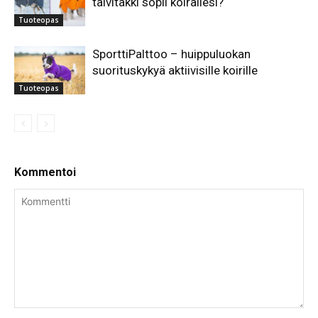
talvitakki sopii koirallesi?
Tuoteopas
SporttiPalttoo – huippuluokan
suorituskykyä aktiivisille koirille
Tuoteopas
Kommentoi