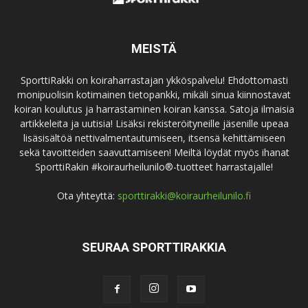
MEISTÄ
SporttiRakki on koiraharrastajan ykköspalvelu! Ehdottomasti
monipuolisin kotimainen tietopankki, mikäli sinua kiinnostavat
koiran koulutus ja harrastaminen koiran kanssa. Satoja ilmaisia
artikkeleita ja uutisia! Lisäksi rekisteröityneille jäsenille upeaa
lisäsisältöä nettivalmentautumiseen, itsensä kehittämiseen
sekä tavoitteiden saavuttamiseen! Meiltä löydät myös ihanat
SporttiRakin #koiraurheilunilo®-tuotteet harrastajalle!
Ota yhteyttä:
sporttirakki@koiraurheilunilo.fi
SEURAA SPORTTIRAKKIA