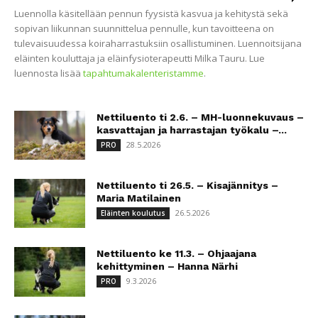
Luennolla käsitellään pennun fyysistä kasvua ja kehitystä sekä
sopivan liikunnan suunnittelua pennulle, kun tavoitteena on
tulevaisuudessa koiraharrastuksiin osallistuminen. Luennoitsijana
eläinten kouluttaja ja eläinfysioterapeutti Milka Tauru. Lue
luennosta lisää
tapahtumakalenteristamme
.
Nettiluento ti 2.6. – MH-luonnekuvaus –
kasvattajan ja harrastajan työkalu –...
28.5.2026
PRO
Nettiluento ti 26.5. – Kisajännitys –
Maria Matilainen
26.5.2026
Eläinten koulutus
Nettiluento ke 11.3. – Ohjaajana
kehittyminen – Hanna Närhi
9.3.2026
PRO