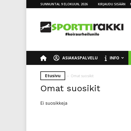
SUNNUNTAI, 9 ELOKUUN, 2026
KIRJAUDU SISÄÄN
SporttiRakki
ASIAKASPALVELU
INFO
Etusivu
Omat suosikit
Omat suosikit
Ei suosikkeja