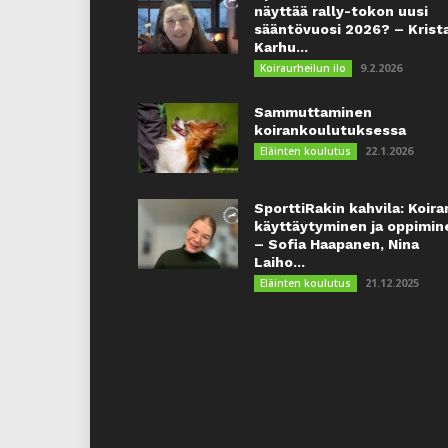
näyttää rally-tokon uusi
sääntövuosi 2026? – Krist
Karhu...
9.2.2026
Koiraurheilun ilo
Sammuttaminen
koirankoulutuksessa
22.1.2026
Eläinten koulutus
SporttiRakin kahvila: Koira
käyttäytyminen ja oppimin
– Sofia Haapanen, Nina
Laiho...
21.12.2025
Eläinten koulutus