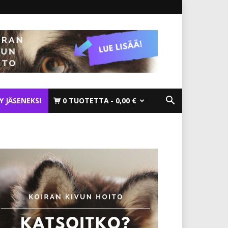
TY JÄSENEKSI
0 TUOTETTA
0,00 €