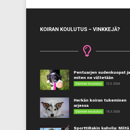
KOIRAN KOULUTUS – VINKKEJÄ?
Pentuarjen sudenkuopat j
miten ne vältetään
12.5.2026
Eläinten koulutus
Herkän koiran tukeminen
arjessa
18.3.2026
Eläinten koulutus
SporttiRakin kahvila: Miltä