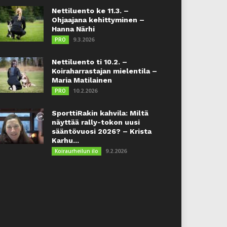
Nettiluento ke 11.3. –
Ohjaajana kehittyminen –
Hanna Närhi
9.3.2026
PRO
Nettiluento ti 10.2. –
Koiraharrastajan mielentila –
Maria Matilainen
10.2.2026
PRO
SporttiRakin kahvila: Miltä
näyttää rally-tokon uusi
sääntövuosi 2026? – Krista
Karhu...
9.2.2026
Koiraurheilun ilo