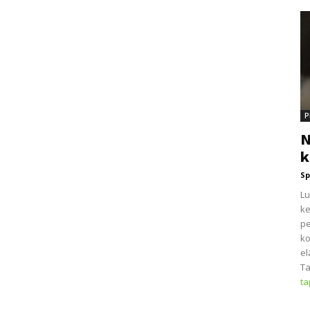
P
N
k
Sp
Lu
ke
pe
ko
el
Ta
t