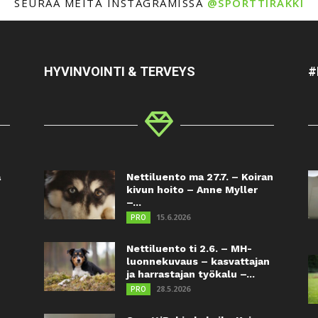
SEURAA MEITÄ INSTAGRAMISSA
@SPORTTIRAKKI
HYVINVOINTI & TERVEYS
#
a
Nettiluento ma 27.7. – Koiran
kivun hoito – Anne Myller
–...
15.6.2026
PRO
Nettiluento ti 2.6. – MH-
luonnekuvaus – kasvattajan
ja harrastajan työkalu –...
28.5.2026
PRO