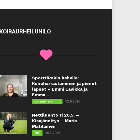
KOIRAURHEILUNILO
SporttiRakin kahvila:
Koiraharrastaminen ja pienet
lapset – Emmi Lavikka ja
Emma...
12.6.2026
Koiraurheilun ilo
Nettiluento ti 26.5. –
Kisajännitys – Maria
Matilainen
26.5.2026
PRO