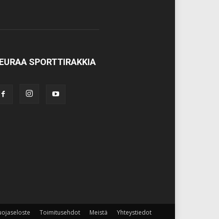
EURAA SPORTTIRAKKIA
uojaseloste
Toimitusehdot
Meistä
Yhteystiedot