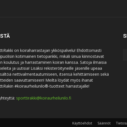
ISTÄ
S
ttiRakki on koiraharrastajan ykköspalvelu! Ehdottomasti
puolisin kotimainen tietopankki, mikäli sinua kiinnostavat
an koulutus ja harrastaminen koiran kanssa. Satoja ilmaisia
keleita ja uutisia! Lisäksi rekisteröityneille jäsenille upeaa
sisältöä nettivalmentautumiseen, itsensä kehittämiseen sekä
itteiden saavuttamiseen! Meiltä löydät myös ihanat
ttiRakin #koiraurheilunilo®-tuotteet harrastajalle!
yhteyttä:
sporttirakki@koiraurheilunilo.fi
Käyttöehdot
Säännöt
Tietos