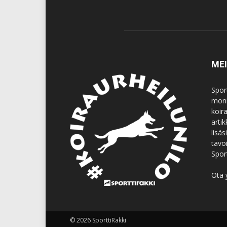
ME
Spor
moni
koir
artik
lisä
tavo
Spor
Ota 
© 2026 SporttiRakki