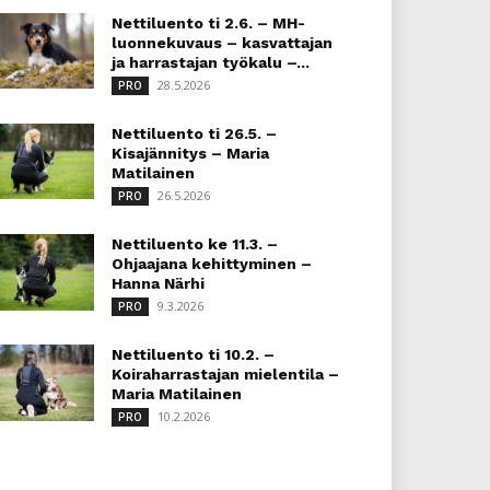
Nettiluento ti 2.6. – MH-
luonnekuvaus – kasvattajan
ja harrastajan työkalu –...
28.5.2026
PRO
Nettiluento ti 26.5. –
Kisajännitys – Maria
Matilainen
26.5.2026
PRO
Nettiluento ke 11.3. –
Ohjaajana kehittyminen –
Hanna Närhi
9.3.2026
PRO
Nettiluento ti 10.2. –
Koiraharrastajan mielentila –
Maria Matilainen
10.2.2026
PRO