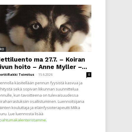
RO
ettiluento ma 27.7. – Koiran
ivun hoito – Anne Myller –...
orttiRakki Toimitus
-
15.6.2026
0
ennolla käsitellään pennun fyysistä kasvua ja
hitystä sekä sopivan liikunnan suunnittelua
nnulle, kun tavoitteena on tulevaisuudessa
iraharrastuksiin osallistuminen. Luennoitsijana
äinten kouluttaja ja eläinfysioterapeutti Milka
uru. Lue luennosta lisää
apahtumakalenteristamme
.