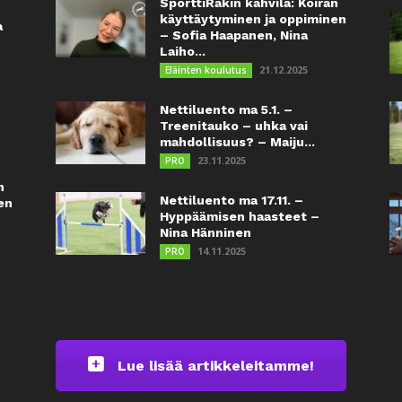
SporttiRakin kahvila: Koiran
käyttäytyminen ja oppiminen
a
– Sofia Haapanen, Nina
Laiho...
21.12.2025
Eläinten koulutus
Nettiluento ma 5.1. –
Treenitauko – uhka vai
mahdollisuus? – Maiju...
23.11.2025
PRO
n
Nettiluento ma 17.11. –
en
Hyppäämisen haasteet –
Nina Hänninen
14.11.2025
PRO
Lue lisää artikkeleitamme!