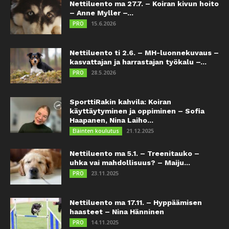
Nettiluento ma 27.7. – Koiran kivun hoito
– Anne Myller –...
15.6.2026
PRO
Nettiluento ti 2.6. – MH-luonnekuvaus –
kasvattajan ja harrastajan työkalu –...
28.5.2026
PRO
SporttiRakin kahvila: Koiran
käyttäytyminen ja oppiminen – Sofia
Haapanen, Nina Laiho...
21.12.2025
Eläinten koulutus
Nettiluento ma 5.1. – Treenitauko –
uhka vai mahdollisuus? – Maiju...
23.11.2025
PRO
Nettiluento ma 17.11. – Hyppäämisen
haasteet – Nina Hänninen
14.11.2025
PRO