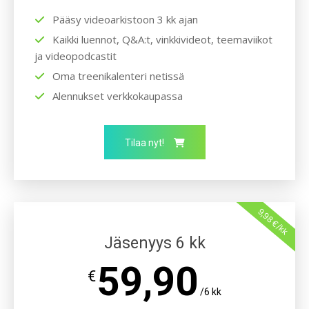
Pääsy videoarkistoon 3 kk ajan
Kaikki luennot, Q&A:t, vinkkivideot, teemaviikot
ja videopodcastit
Oma treenikalenteri netissä
Alennukset verkkokaupassa
Tilaa nyt!
9,98 €/kk
Jäsenyys 6 kk
59,90
€
/6 kk