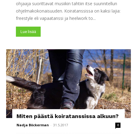
ohjaaja suorittavat musiikin tahtiin itse suunnitellun
ohjelmakokonaisuuden. Koiratanssissa on kaksi lajia:
freestyle eli vapaatanssi ja heelwork to...
Lue lisää
Miten päästä koiratanssissa alkuun?
Nadja Böckerman
-
31.5.2017
0