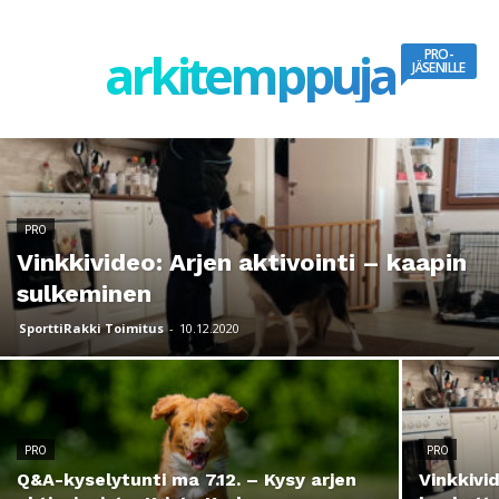
arkitemppuja
PRO-
JÄSENILLE
PRO
Vinkkivideo: Arjen aktivointi – kaapin
sulkeminen
SporttiRakki Toimitus
-
10.12.2020
PRO
PRO
Q&A-kyselytunti ma 7.12. – Kysy arjen
Vinkkivid