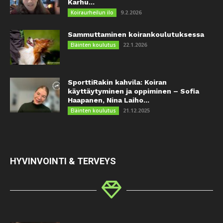
Karhu...
9.2.2026
Koiraurheilun ilo
Sammuttaminen koirankoulutuksessa
22.1.2026
Eläinten koulutus
SporttiRakin kahvila: Koiran
käyttäytyminen ja oppiminen – Sofia
Haapanen, Nina Laiho...
21.12.2025
Eläinten koulutus
HYVINVOINTI & TERVEYS