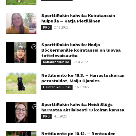
SporttiRakin kahvila: Koiratanssin
huipulla – Katja Pietiläinen
2.12.2022
PRO
SporttiRakin kahvila: Nadja
Böckermanille koiratanssi on luovaa
tottelevaisuutta
22.4.2022
Koiraurheilun ilo
Nettiluento ke 16.3. – Harrastuskoiran
perustaidot, Maiju Ojamies
16.3.2022
Eläinten koulutus
SporttiRakin kahvila: Heidi Slögs
harrastaa aktiivisesti 13 koiran kanssa
4.3.2022
PRO
Nettiluento pe 10.12. – Rentouden