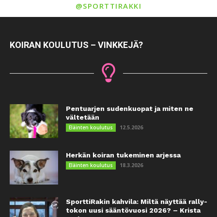
@SPORTTIRAKKI
KOIRAN KOULUTUS – VINKKEJÄ?
Pentuarjen sudenkuopat ja miten ne
vältetään
12.5.2026
Eläinten koulutus
Herkän koiran tukeminen arjessa
18.3.2026
Eläinten koulutus
SporttiRakin kahvila: Miltä näyttää rally-
tokon uusi sääntövuosi 2026? – Krista