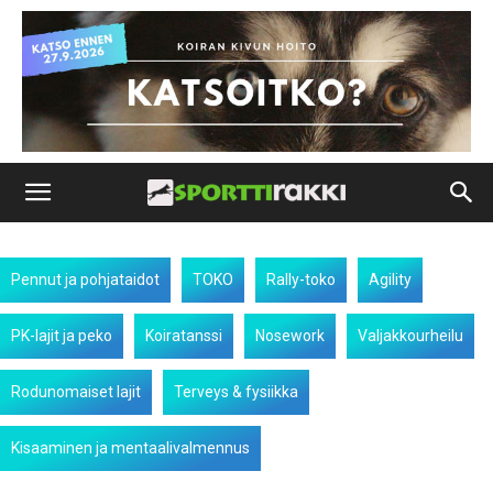
Pennut ja pohjataidot
TOKO
Rally-toko
Agility
PK-lajit ja peko
Koiratanssi
Nosework
Valjakkourheilu
Rodunomaiset lajit
Terveys & fysiikka
Kisaaminen ja mentaalivalmennus