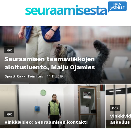
seuraamisesta
PRO-
JÄSENILLE
PRO
Seuraamisen teemaviikkojen
aloitusluento, Maiju Ojamies
SporttiRakki Toimitus
-
11.11.2019
PRO
PRO
Vinkkivi
Vinkkivideo: Seuraamisen kontakti
askellus