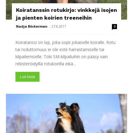
Koiratanssin rotukirjo: vinkkejä isojen
ja pienten koirien treeneihin
Nadja Böckerman
-
27.8.2017
0
Koiratanssi on laji, joka sopii jokaiselle koiralle. Rotu
tai roduttomuus ei ole este harrastamiselle tai
kilpailemiselle. Toki SM-kilpailuihin on pääsy vain
rekisteröidyillä rotukoirilla eikä...
Lue lisää