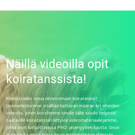
Näillä videoilla opit
koiratanssista!
Kiinnostaako sinua nimenomaan koiratanssi?
Jäsenarkistomme sisältää kattavan määrän eri aiheiden
videoita, joten koostimme sinulle tälle sivulle helposti
saataville koiratanssiin liittyviä videomateriaalejamme,
jotka ovat katsottavissa PRO-jäsenyyden kautta. Sivun
alalaidassa myös hyviä ilmaisartikkeleja koiratanssiin