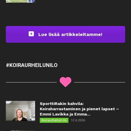
Lue lisää artikkeleitamme!
#KOIRAURHEILUNILO
SporttiRakin kahvila:
Koiraharrastaminen ja pienet lapset –
Emmi Lavikka ja Emma...
12.6.2026
Koiraurheilun ilo