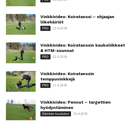
Vinkkivideo: Koiratanssi – ohjaajan
liikehäiriöt
23.6.2018
PRO
Vinkkivideo: Koiratanssin kaukoliikkeet
& HTM-suunnat
22.6.2018
PRO
Vinkkivideo: Koiratanssin
temppuvinkkejä
21.6.2018
PRO
Vinkkivideo: Pennut – targettien
hyödyntäminen
25.4.2018
Eläinten koulutus