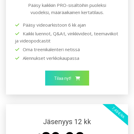
Pääsy kaikkiin PRO-sisältöihin puoleksi
vuodeksi, määräaikainen kertatilaus.
Pääsy videoarkistoon 6 kk ajan
Kaikki luennot, Q&A:t, vinkkivideot, teemaviikot
ja videopodcastit
Oma treenikalenteri netissä
Alennukset verkkokaupassa
Tilaa nyt!
7,49 €/kk
Jäsenyys 12 kk