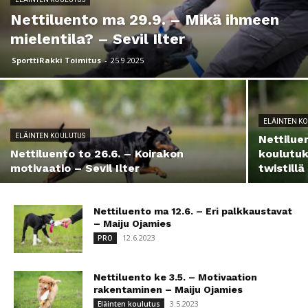
Nettiluento ma 29.9. – Mikä ihmeen
mielentila? – Sevil Ilter
SporttiRakki Toimitus
-
25.9.2025
ELÄINTEN K
ELÄINTEN KOULUTUS
Nettiluen
Nettiluento to 26.6. – Koirakon
koulutu
motivaatio – Sevil Ilter
twistillä
Nettiluento ma 12.6. – Eri palkkaustavat
– Maiju Ojamies
12.6.2023
PRO
Nettiluento ke 3.5. – Motivaation
rakentaminen – Maiju Ojamies
3.5.2023
Eläinten koulutus