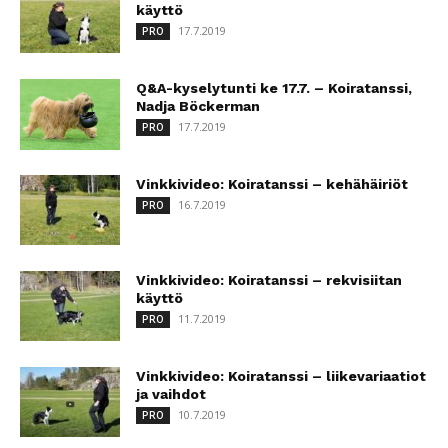
käyttö
17.7.2019
PRO
Q&A-kyselytunti ke 17.7. – Koiratanssi,
Nadja Böckerman
17.7.2019
PRO
Vinkkivideo: Koiratanssi – kehähäiriöt
16.7.2019
PRO
Vinkkivideo: Koiratanssi – rekvisiitan
käyttö
11.7.2019
PRO
Vinkkivideo: Koiratanssi – liikevariaatiot
ja vaihdot
10.7.2019
PRO