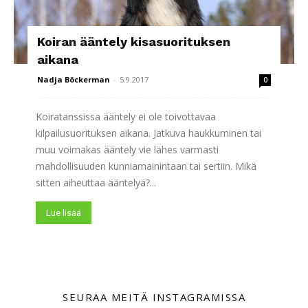
Koiran ääntely kisasuorituksen
aikana
Nadja Böckerman
-
5.9.2017
0
Koiratanssissa ääntely ei ole toivottavaa
kilpailusuorituksen aikana. Jatkuva haukkuminen tai
muu voimakas ääntely vie lähes varmasti
mahdollisuuden kunniamainintaan tai sertiin. Mikä
sitten aiheuttaa ääntelyä?...
Lue lisää
SEURAA MEITÄ INSTAGRAMISSA