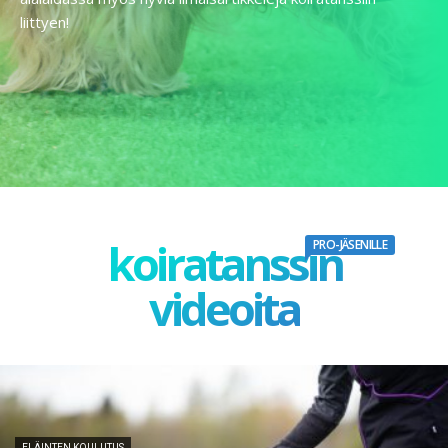
liittyen!
koiratanssin
PRO-JÄSENILLE
videoita
ELÄINTEN KOULUTUS