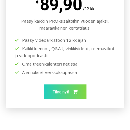
89,90
€
/12 kk
Pääsy kaikkiin PRO-sisältöihin vuoden ajaksi,
määräaikainen kertatilaus.
Pääsy videoarkistoon 12 kk ajan
Kaikki luennot, Q&A:t, vinkkivideot, teemaviikot
ja videopodcastit
Oma treenikalenteri netissä
Alennukset verkkokaupassa
Tilaa nyt!