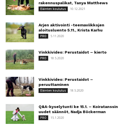
rakennuspalikat, Tanya Matthews
10.12.2021
Eläinten koulutus
Arjen aktivointi -teemaviikkojen
aloitusluento 5.11., Krista Karhu
5.11.2020
PRO
Vinkkivideo: Perustaidot – kierto
18.5.2020
PRO
Vinkkivideo: Perustaidot –
peruuttaminen
18.5.2020
Eläinten koulutus
Q&A-kyselytunti ke 15.1. – Koiratanssin
uudet säännöt, Nadja Böckerman
15.1.2020
PRO