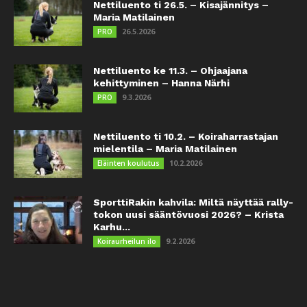
Nettiluento ti 26.5. – Kisajännitys –
Maria Matilainen
26.5.2026
PRO
Nettiluento ke 11.3. – Ohjaajana
kehittyminen – Hanna Närhi
9.3.2026
PRO
Nettiluento ti 10.2. – Koiraharrastajan
mielentila – Maria Matilainen
10.2.2026
Eläinten koulutus
SporttiRakin kahvila: Miltä näyttää rally-
tokon uusi sääntövuosi 2026? – Krista
Karhu...
9.2.2026
Koiraurheilun ilo