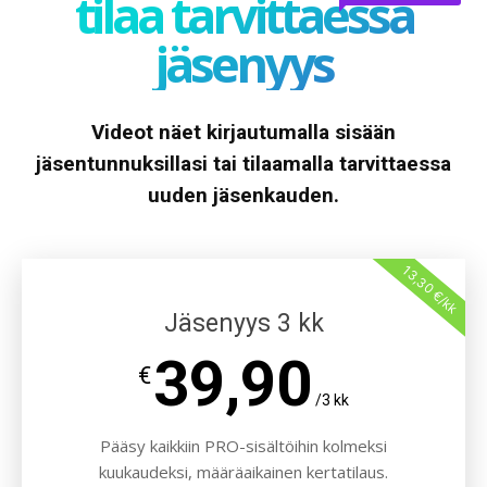
tilaa tarvittaessa
jäsenyys
Videot näet kirjautumalla sisään
jäsentunnuksillasi tai tilaamalla tarvittaessa
uuden jäsenkauden.
13,30 €/kk
Jäsenyys 3 kk
39,90
€
/3 kk
Pääsy kaikkiin PRO-sisältöihin kolmeksi
kuukaudeksi, määräaikainen kertatilaus.