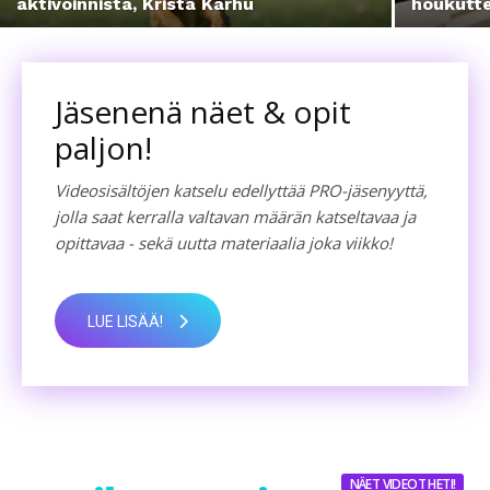
aktivoinnista, Krista Karhu
houkutte
Jäsenenä näet & opit
paljon!
Videosisältöjen katselu edellyttää PRO-jäsenyyttä,
jolla saat kerralla valtavan määrän katseltavaa ja
opittavaa - sekä uutta materiaalia joka viikko!
LUE LISÄÄ!
NÄET VIDEOT HETI!