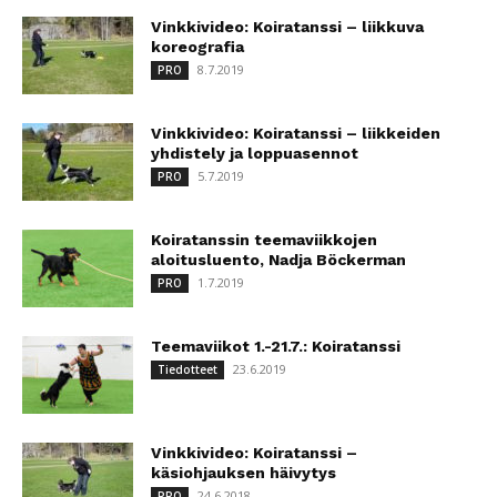
Vinkkivideo: Koiratanssi – liikkuva
koreografia
8.7.2019
PRO
Vinkkivideo: Koiratanssi – liikkeiden
yhdistely ja loppuasennot
5.7.2019
PRO
Koiratanssin teemaviikkojen
aloitusluento, Nadja Böckerman
1.7.2019
PRO
Teemaviikot 1.-21.7.: Koiratanssi
23.6.2019
Tiedotteet
Vinkkivideo: Koiratanssi –
käsiohjauksen häivytys
24.6.2018
PRO