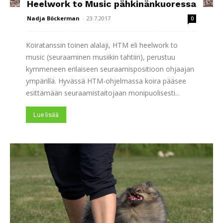
Heelwork to Music pähkinänkuoressa
Nadja Böckerman
-
23.7.2017
0
Koiratanssin toinen alalaji, HTM eli heelwork to
music (seuraaminen musiikin tahtiin), perustuu
kymmeneen erilaiseen seuraamispositioon ohjaajan
ympärillä. Hyvässä HTM-ohjelmassa koira pääsee
esittämään seuraamistaitojaan monipuolisesti...
Lue lisää