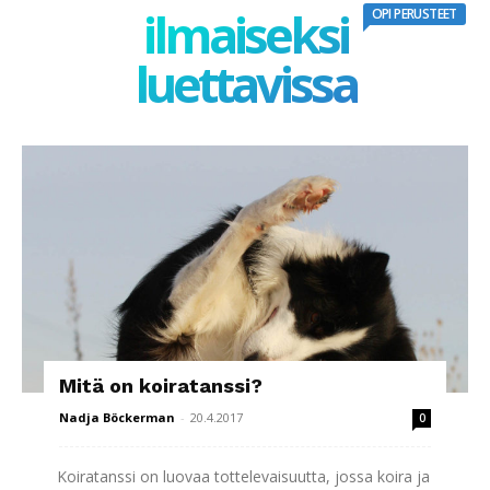
ilmaiseksi
OPI PERUSTEET
luettavissa
Mitä on koiratanssi?
Nadja Böckerman
-
20.4.2017
0
Koiratanssi on luovaa tottelevaisuutta, jossa koira ja