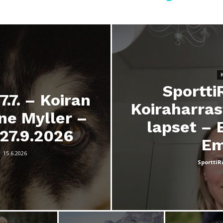
sivulla.
Sportti
.7. – Koiran
Koiraharras
ne Myller –
lapset – 
27.9.2026
Em
-
15.6.2026
SporttiR