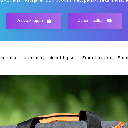
u koiraharrastajalle! Monipuolisin tietopankki sekä ihanat 
Verkkokauppa
Jäsensisällöt
– MH-luonnekuvaus – kasvattajan ja harrastajan työkalu – Lau