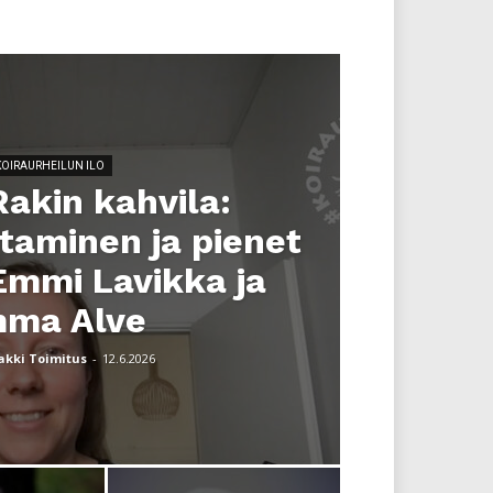
KOIRAURHEILUN ILO
Rakin kahvila:
taminen ja pienet
Emmi Lavikka ja
ma Alve
akki Toimitus
-
12.6.2026