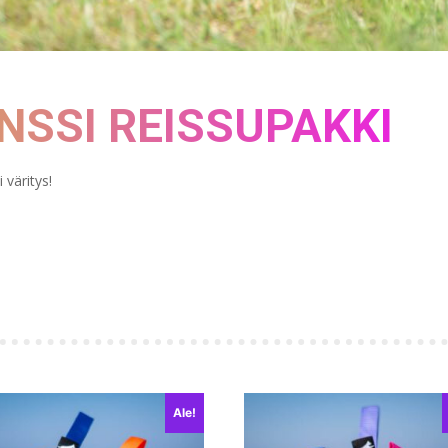
SSI REISSUPAKKI
 väritys!
Ale!