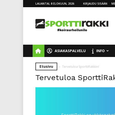
LAUANTAI, 8 ELOKUUN, 2026
KIRJAUDU SISÄÄN
ME
SporttiRakki
ASIAKASPALVELU
INFO
Etusivu
Tervetuloa SporttiRakkiin!
Tervetuloa SporttiRak