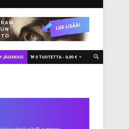
TY JÄSENEKSI
0 TUOTETTA
0,00 €