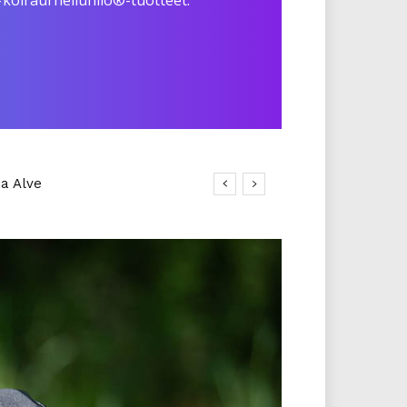
#koiraurheilunilo®-tuotteet.
ra Lamminsivu