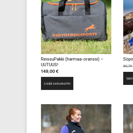
ReissuPakki (harmaa-oranssi) –
Söpi
UUTUUS!
80,70
149,00
€
Vali
Lisää ostoskoriin