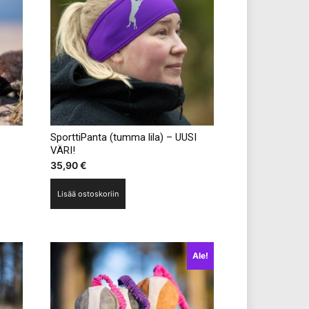
SporttiPanta (tumma lila) – UUSI
VÄRI!
35,90
€
Lisää ostoskoriin
a.
Ale!