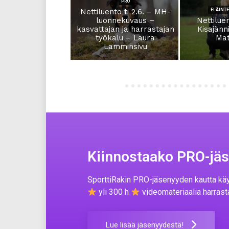
PRO
Nettiluento ti 2.6. – MH-
ELÄINT
luonnekuvaus –
Nettiluen
kasvattajan ja harrastajan
Kisajänn
työkalu – Laura
Mat
Lamminsivu
Kiinnostaako PRO-jä
SporttiRakin PRO-jäsenyyden kautta käy
yli 300 h
videomateriaalia harrast
Lue lisää jäsenyydestä!