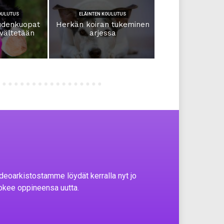
OULUTUS
ELÄINTEN KOULUTUS
udenkuopat
Herkän koiran tukeminen
 vältetään
arjessa
deoarkistostamme löydät kerralla nyt jo
kokee oppineensa uutta.