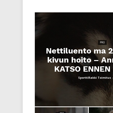
sivulla.
PRO
Nettiluento ma 27
kivun hoito – An
KATSO ENNEN 
SporttiRakki Toimitus