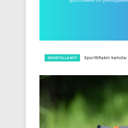
SporttiRakki on ykköspalvel
Nettiluento ti 2.6. 
SIVUSTOLLA NYT