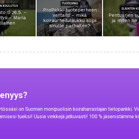
TUOTEOPAS
EN KOULUTUS
ProPakki-tuoteperheen
ELÄINTEN K
to ti 26.5. –
vertailu – mikä
Pentuarjen s
itys – Maria
koiraurheilulaukku sopii
ja miten ne
ilainen
sinulle parhaiten?
senyys?
tössäsi on Suomen monipuolisin koiraharrastajan tietopankki. Vi
amisesi tueksi! Uusia vinkkejä jatkuvasti! 100 % jäsenistämme 