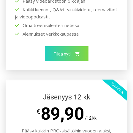
Pääsy videoarkistoon 6 kk ajan
Kaikki luennot, Q&A:t, vinkkivideot, teemaviikot
ja videopodcastit
Oma treenikalenteri netissä
Alennukset verkkokaupassa
Tilaa nyt!
7,49 €/kk
Jäsenyys 12 kk
89,90
€
/12 kk
Pääsy kaikkiin PRO-sisältöihin vuoden ajaksi,