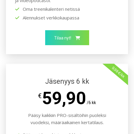
ja videopodcastit
Oma treenikalenteri netissä
Alennukset verkkokaupassa
Tilaa nyt!
9,98 €/kk
Jäsenyys 6 kk
59,90
€
/6 kk
Pääsy kaikkiin PRO-sisältöihin puoleksi
vuodeksi, määräaikainen kertatilaus.