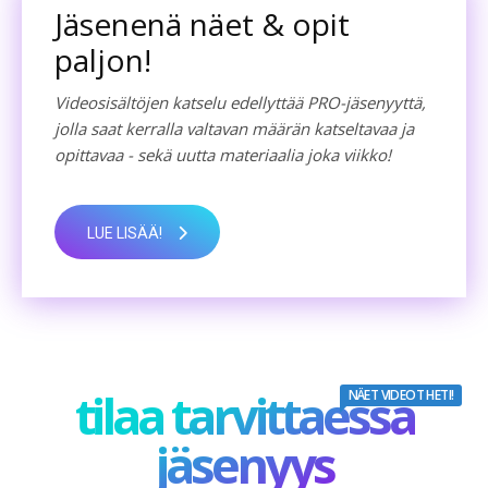
Jäsenenä näet & opit
paljon!
Videosisältöjen katselu edellyttää PRO-jäsenyyttä,
jolla saat kerralla valtavan määrän katseltavaa ja
opittavaa - sekä uutta materiaalia joka viikko!
LUE LISÄÄ!
tilaa tarvittaessa
NÄET VIDEOT HETI!
jäsenyys