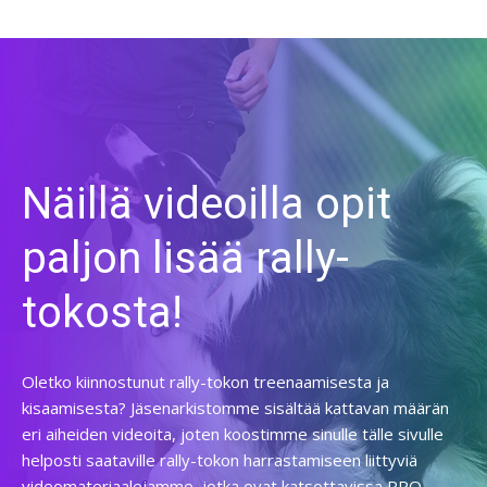
Näillä videoilla opit
paljon lisää rally-
tokosta!
Oletko kiinnostunut rally-tokon treenaamisesta ja
kisaamisesta? Jäsenarkistomme sisältää kattavan määrän
eri aiheiden videoita, joten koostimme sinulle tälle sivulle
helposti saataville rally-tokon harrastamiseen liittyviä
videomateriaalejamme, jotka ovat katsottavissa PRO-