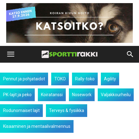
Pennut ja pohjataidot
TOKO
Rally-toko
Agility
PK-lajit ja peko
Koiratanssi
Nosework
Valjakkourheilu
Rodunomaiset lajit
Terveys & fysiikka
Kisaaminen ja mentaalivalmennus