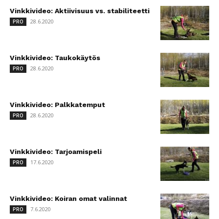
Vinkkivideo: Aktiivisuus vs. stabiliteetti
28.6.2020
PRO
Vinkkivideo: Taukokäytös
28.6.2020
PRO
Vinkkivideo: Palkkatemput
28.6.2020
PRO
Vinkkivideo: Tarjoamispeli
17.6.2020
PRO
Vinkkivideo: Koiran omat valinnat
7.6.2020
PRO