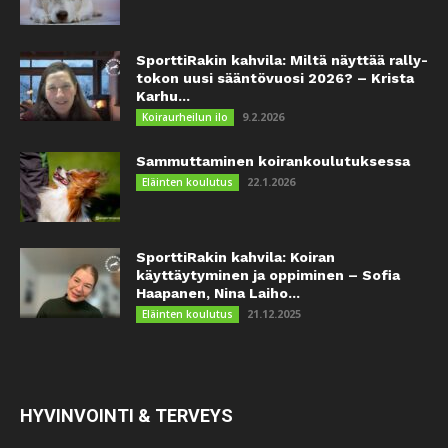
SporttiRakin kahvila: Miltä näyttää rally-
tokon uusi sääntövuosi 2026? – Krista
Karhu...
9.2.2026
Koiraurheilun ilo
Sammuttaminen koirankoulutuksessa
22.1.2026
Eläinten koulutus
SporttiRakin kahvila: Koiran
käyttäytyminen ja oppiminen – Sofia
Haapanen, Nina Laiho...
21.12.2025
Eläinten koulutus
HYVINVOINTI & TERVEYS