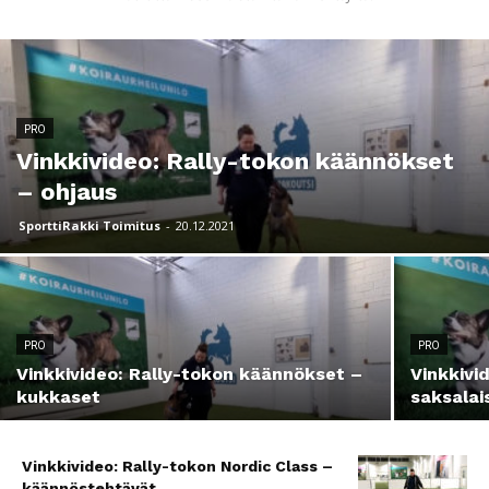
PRO
Vinkkivideo: Rally-tokon käännökset
– ohjaus
SporttiRakki Toimitus
-
20.12.2021
PRO
PRO
Vinkkivideo: Rally-tokon käännökset –
Vinkkivi
kukkaset
saksala
Vinkkivideo: Rally-tokon Nordic Class –
käännöstehtävät