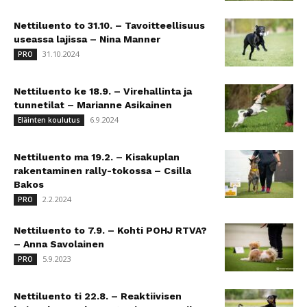
Nettiluento to 31.10. – Tavoitteellisuus
useassa lajissa – Nina Manner
31.10.2024
PRO
Nettiluento ke 18.9. – Virehallinta ja
tunnetilat – Marianne Asikainen
6.9.2024
Eläinten koulutus
Nettiluento ma 19.2. – Kisakuplan
rakentaminen rally-tokossa – Csilla
Bakos
2.2.2024
PRO
Nettiluento to 7.9. – Kohti POHJ RTVA?
– Anna Savolainen
5.9.2023
PRO
Nettiluento ti 22.8. – Reaktiivisen