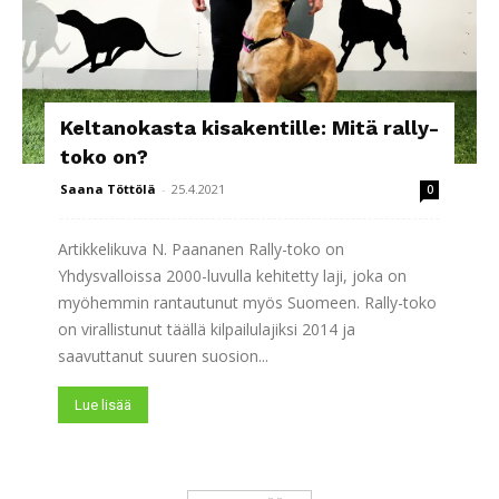
Keltanokasta kisakentille: Mitä rally-
toko on?
Saana Töttölä
-
25.4.2021
0
Artikkelikuva N. Paananen Rally-toko on
Yhdysvalloissa 2000-luvulla kehitetty laji, joka on
myöhemmin rantautunut myös Suomeen. Rally-toko
on virallistunut täällä kilpailulajiksi 2014 ja
saavuttanut suuren suosion...
Lue lisää