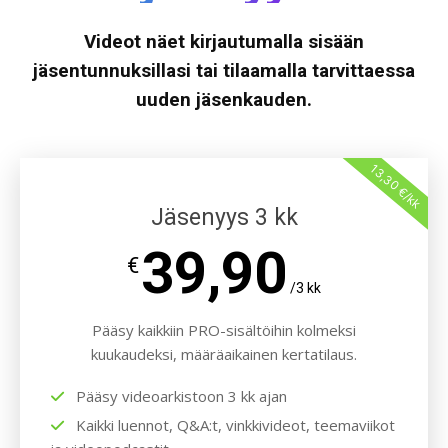
Videot näet kirjautumalla sisään
jäsentunnuksillasi tai tilaamalla tarvittaessa
uuden jäsenkauden.
13,30 €/kk
Jäsenyys 3 kk
39,90
€
/3 kk
Pääsy kaikkiin PRO-sisältöihin kolmeksi
kuukaudeksi, määräaikainen kertatilaus.
Pääsy videoarkistoon 3 kk ajan
Kaikki luennot, Q&A:t, vinkkivideot, teemaviikot