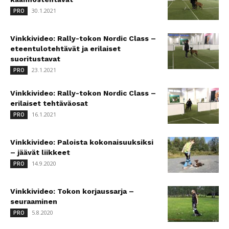
30.1.2021
PRO
Vinkkivideo: Rally-tokon Nordic Class –
eteentulotehtävät ja erilaiset
suoritustavat
23.1.2021
PRO
Vinkkivideo: Rally-tokon Nordic Class –
erilaiset tehtäväosat
16.1.2021
PRO
Vinkkivideo: Paloista kokonaisuuksiksi
– jäävät liikkeet
14.9.2020
PRO
Vinkkivideo: Tokon korjaussarja –
seuraaminen
5.8.2020
PRO