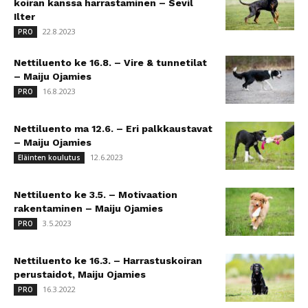
koiran kanssa harrastaminen – Sevil
Ilter
22.8.2023
PRO
Nettiluento ke 16.8. – Vire & tunnetilat
– Maiju Ojamies
16.8.2023
PRO
Nettiluento ma 12.6. – Eri palkkaustavat
– Maiju Ojamies
12.6.2023
Eläinten koulutus
Nettiluento ke 3.5. – Motivaation
rakentaminen – Maiju Ojamies
3.5.2023
PRO
Nettiluento ke 16.3. – Harrastuskoiran
perustaidot, Maiju Ojamies
16.3.2022
PRO