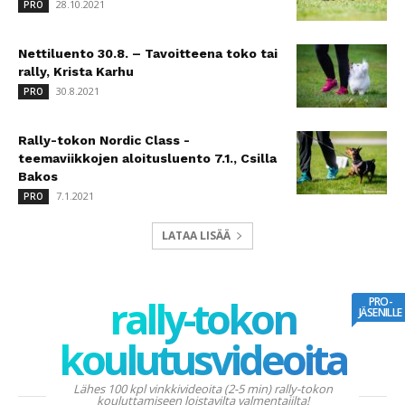
28.10.2021
PRO
Nettiluento 30.8. – Tavoitteena toko tai
rally, Krista Karhu
30.8.2021
PRO
Rally-tokon Nordic Class -
teemaviikkojen aloitusluento 7.1., Csilla
Bakos
7.1.2021
PRO
LATAA LISÄÄ
rally-tokon
PRO-
JÄSENILLE
koulutusvideoita
Lähes 100 kpl vinkkivideoita (2-5 min) rally-tokon
kouluttamiseen loistavilta valmentajilta!