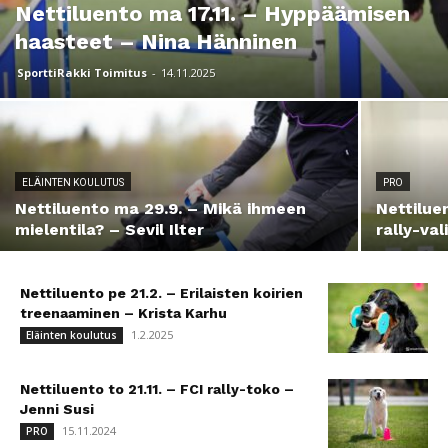
Nettiluento ma 17.11. – Hyppäämisen
haasteet – Nina Hänninen
SporttiRakki Toimitus
-
14.11.2025
ELÄINTEN KOULUTUS
PRO
Nettiluento ma 29.9. – Mikä ihmeen
Nettiluen
mielentila? – Sevil Ilter
rally-val
Nettiluento pe 21.2. – Erilaisten koirien
treenaaminen – Krista Karhu
1.2.2025
Eläinten koulutus
Nettiluento to 21.11. – FCI rally-toko –
Jenni Susi
15.11.2024
PRO