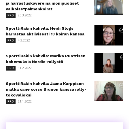
ja harrastuskavereina monipuoliset
valkoisetpaimenkoirat
25.3.2022
PRO
SporttiRakin kahvila: Heidi Slögs
harrastaa aktiivisesti 13 koiran kanssa
4.3.2022
PRO
SporttiRakin kahvila: Marika Ruottisen
kokemuksia Nordic-rallystä
11.2.2022
PRO
SporttiRakin kahvila: Jaana Karppisen
matka cane corso Brunon kanssa rally-
tokovalioksi
21.1.2022
PRO