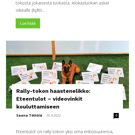
tokosta jokaisesta luokasta. Alokasluokan askel
oikealle (kyltti...
Lue lisää
Rally-tokon haastenelikko:
Eteentulot – videovinkit
kouluttamiseen
Saana Töttölä
-
20.4.2022
0
Eteentulot on rally-tokon yksi oma erikoisuutensa,