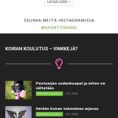
LATAA LISÄÄ
SEURAA MEITÄ INSTAGRAMISSA
@SPORTTIRAKKI
KOIRAN KOULUTUS – VINKKEJÄ?
Pentuarjen sudenkuopat ja miten ne
vältetään
12.5.2026
Eläinten koulutus
Herkän koiran tukeminen arjessa
18.3.2026
Eläinten koulutus