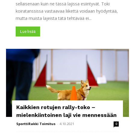
sellaisenaan kuin ne tässä lajissa esiintyvät. Toki
koiratanssissa vastaavaa liikettä voidaan hyödyntää,
mutta muista lajeista tätä tehtävää ei...
Lue lisää
Kaikkien rotujen rally-toko –
mielenkiintoinen laji vie mennessään
SporttiRakki Toimitus
-
4.10.2021
0