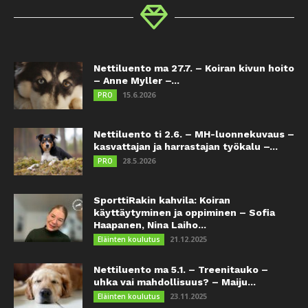
Nettiluento ma 27.7. – Koiran kivun hoito
– Anne Myller –...
15.6.2026
PRO
Nettiluento ti 2.6. – MH-luonnekuvaus –
kasvattajan ja harrastajan työkalu –...
28.5.2026
PRO
SporttiRakin kahvila: Koiran
käyttäytyminen ja oppiminen – Sofia
Haapanen, Nina Laiho...
21.12.2025
Eläinten koulutus
Nettiluento ma 5.1. – Treenitauko –
uhka vai mahdollisuus? – Maiju...
23.11.2025
Eläinten koulutus