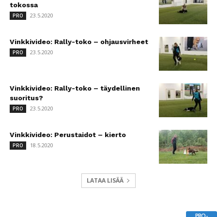
tokossa
23.5.2020
PRO
Vinkkivideo: Rally-toko – ohjausvirheet
23.5.2020
PRO
Vinkkivideo: Rally-toko – täydellinen
suoritus?
23.5.2020
PRO
Vinkkivideo: Perustaidot – kierto
18.5.2020
PRO
LATAA LISÄÄ
PRO-