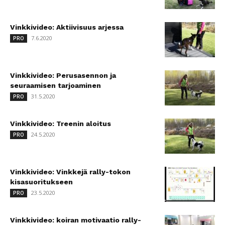
Vinkkivideo: Aktiivisuus arjessa
7.6.2020
PRO
Vinkkivideo: Perusasennon ja
seuraamisen tarjoaminen
31.5.2020
PRO
Vinkkivideo: Treenin aloitus
24.5.2020
PRO
Vinkkivideo: Vinkkejä rally-tokon
kisasuoritukseen
23.5.2020
PRO
Vinkkivideo: koiran motivaatio rally-