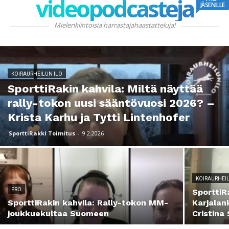
videopodcasteja
JÄSENILLE
Mielenkiintoisia harrastajahaastatteluja!
KOIRAURHEILUN ILO
SporttiRakin kahvila: Miltä näyttää
rally-tokon uusi sääntövuosi 2026? –
Krista Karhu ja Tytti Lintenhofer
SporttiRakki Toimitus
-
9.2.2026
KOIRAURHEI
PRO
SporttiR
SporttiRakin kahvila: Rally-tokon MM-
Karjalan
joukkuekultaa Suomeen
Cristina