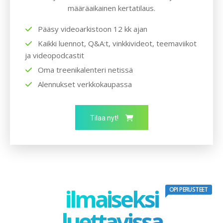
määräaikainen kertatilaus.
Pääsy videoarkistoon 12 kk ajan
Kaikki luennot, Q&A:t, vinkkivideot, teemaviikot
ja videopodcastit
Oma treenikalenteri netissä
Alennukset verkkokaupassa
Tilaa nyt!
ilmaiseksi
OPI PERUSTEET
luettavissa