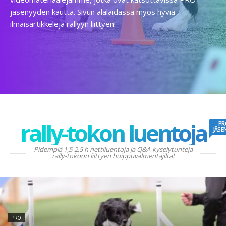
jäsenyyden kautta. Sivun alalaidassa myös hyviä
ilmaisartikkeleja rallyyn liittyen!
rally-tokon luentoja
PR
JÄSE
Pidempiä 1,5-2,5 h nettiluentoja ja Q&A-kyselytunteja
rally-tokoon liittyen huippuvalmentajilta!
PRO