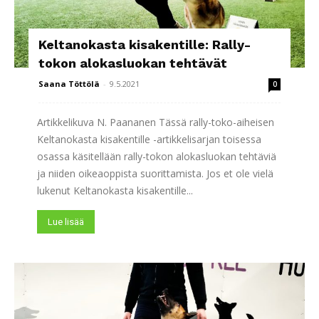
Keltanokasta kisakentille: Rally-
tokon alokasluokan tehtävät
Saana Töttölä
-
9.5.2021
0
Artikkelikuva N. Paananen Tässä rally-toko-aiheisen
Keltanokasta kisakentille -artikkelisarjan toisessa
osassa käsitellään rally-tokon alokasluokan tehtäviä
ja niiden oikeaoppista suorittamista. Jos et ole vielä
lukenut Keltanokasta kisakentille...
Lue lisää