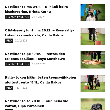
Nettiluento ma 24.1. – Kiihkeä koira
kisakaverina, Krista Karhu
24.1.2022
Eläinten koulutus
Q&A-kyselytunti ma 20.12. – Kysy rally-
tokon käännöksistä, Csilla Bakos
20.12.2021
PRO
Nettiluento pe 10.12. – Rentouden
rakennuspalikat, Tanya Matthews
10.12.2021
Eläinten koulutus
Rally-tokon käännösten teemaviikkojen
aloitusluento 15.11., Csilla Bakos
15.11.2021
PRO
Nettiluento to 28.10. – Kun nenä vie
voiton, Pipa Pärssinen