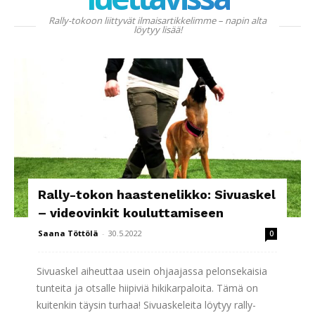
Rally-tokoon liittyvät ilmaisartikkelimme – napin alta
löytyy lisää!
Rally-tokon haastenelikko: Sivuaskel
– videovinkit kouluttamiseen
Saana Töttölä
-
30.5.2022
0
Sivuaskel aiheuttaa usein ohjaajassa pelonsekaisia
tunteita ja otsalle hiipiviä hikikarpaloita. Tämä on
kuitenkin täysin turhaa! Sivuaskeleita löytyy rally-