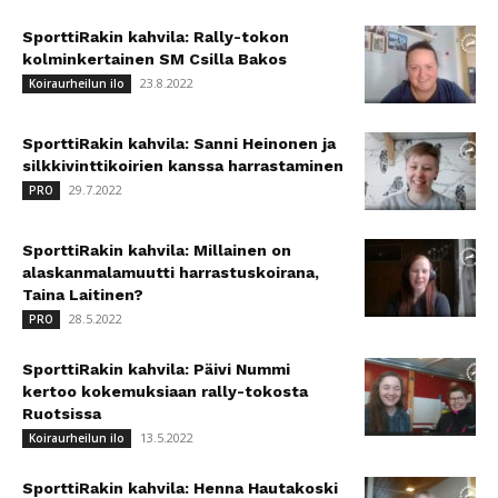
SporttiRakin kahvila: Rally-tokon
kolminkertainen SM Csilla Bakos
23.8.2022
Koiraurheilun ilo
SporttiRakin kahvila: Sanni Heinonen ja
silkkivinttikoirien kanssa harrastaminen
29.7.2022
PRO
SporttiRakin kahvila: Millainen on
alaskanmalamuutti harrastuskoirana,
Taina Laitinen?
28.5.2022
PRO
SporttiRakin kahvila: Päivi Nummi
kertoo kokemuksiaan rally-tokosta
Ruotsissa
13.5.2022
Koiraurheilun ilo
SporttiRakin kahvila: Henna Hautakoski