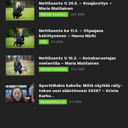
Nettiluento ti 26.5. – Kisajännitys –
Maria Matilainen
26.5.2026
Eläinten koulutus
Nettiluento ke 11.3. – Ohjaajana
kehittyminen – Hanna Närhi
9.3.2026
PRO
Nettiluento ti 10.2. – Koiraharrastajan
mielentila – Maria Matilainen
10.2.2026
Eläinten koulutus
SporttiRakin kahvila: Miltä näyttää rally-
tokon uusi sääntövuosi 2026? – Krista
Karhu...
9.2.2026
Koiraurheilun ilo