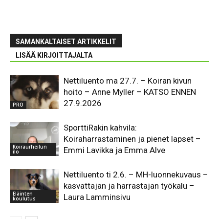
SAMANKALTAISET ARTIKKELIT
LISÄÄ KIRJOITTAJALTA
Nettiluento ma 27.7. – Koiran kivun
hoito – Anne Myller – KATSO ENNEN
27.9.2026
PRO
SporttiRakin kahvila:
Koiraharrastaminen ja pienet lapset –
Koiraurheilun
Emmi Lavikka ja Emma Alve
ilo
Nettiluento ti 2.6. – MH-luonnekuvaus –
kasvattajan ja harrastajan työkalu –
Eläinten
Laura Lamminsivu
koulutus