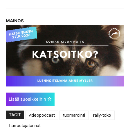
MAINOS
Lisää suosikkeihin
TAGIT
videopodcast
tuomarointi
rally-toko
harrastajatarinat