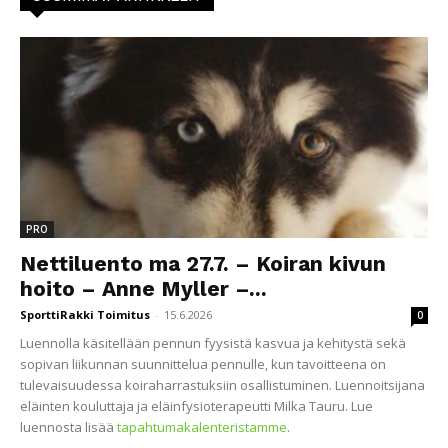
PRO
Nettiluento ma 27.7. – Koiran kivun
hoito – Anne Myller –...
SporttiRakki Toimitus
-
15.6.2026
0
Luennolla käsitellään pennun fyysistä kasvua ja kehitystä sekä
sopivan liikunnan suunnittelua pennulle, kun tavoitteena on
tulevaisuudessa koiraharrastuksiin osallistuminen. Luennoitsijana
eläinten kouluttaja ja eläinfysioterapeutti Milka Tauru. Lue
luennosta lisää
tapahtumakalenteristamme
.