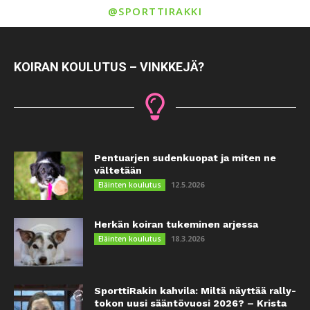
@SPORTTIRAKKI
KOIRAN KOULUTUS – VINKKEJÄ?
Pentuarjen sudenkuopat ja miten ne
vältetään
12.5.2026
Eläinten koulutus
Herkän koiran tukeminen arjessa
18.3.2026
Eläinten koulutus
SporttiRakin kahvila: Miltä näyttää rally-
tokon uusi sääntövuosi 2026? – Krista