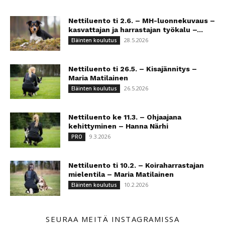
Nettiluento ti 2.6. – MH-luonnekuvaus –
kasvattajan ja harrastajan työkalu –...
28.5.2026
Eläinten koulutus
Nettiluento ti 26.5. – Kisajännitys –
Maria Matilainen
26.5.2026
Eläinten koulutus
Nettiluento ke 11.3. – Ohjaajana
kehittyminen – Hanna Närhi
9.3.2026
PRO
Nettiluento ti 10.2. – Koiraharrastajan
mielentila – Maria Matilainen
10.2.2026
Eläinten koulutus
SEURAA MEITÄ INSTAGRAMISSA