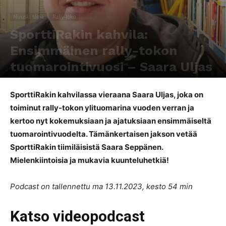
Nuuski tämä
Rally-toko
SporttiRakin kahvila:
Ensimmäinen rally-tokon
tuomarointivuosi – Saara Uljas
Kirjoittaja
SporttiRakki Toimitus
-
20.12.2023
480
0
SporttiRakin kahvilassa vieraana Saara Uljas, joka on
toiminut rally-tokon ylituomarina vuoden verran ja
kertoo nyt kokemuksiaan ja ajatuksiaan ensimmäiseltä
tuomarointivuodelta. Tämänkertaisen jakson vetää
SporttiRakin tiimiläisistä Saara Seppänen.
Mielenkiintoisia ja mukavia kuunteluhetkiä!
Podcast on tallennettu ma 13.11.2023, kesto 54 min
Katso videopodcast