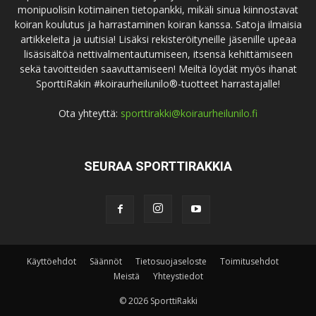
monipuolisin kotimainen tietopankki, mikäli sinua kiinnostavat
koiran koulutus ja harrastaminen koiran kanssa. Satoja ilmaisia
artikkeleita ja uutisia! Lisäksi rekisteröityneille jäsenille upeaa
lisäsisältöä nettivalmentautumiseen, itsensä kehittämiseen
sekä tavoitteiden saavuttamiseen! Meiltä löydät myös ihanat
SporttiRakin #koiraurheilunilo®-tuotteet harrastajalle!
Ota yhteyttä:
sporttirakki@koiraurheilunilo.fi
SEURAA SPORTTIRAKKIA
Käyttöehdot
Säännöt
Tietosuojaseloste
Toimitusehdot
Meistä
Yhteystiedot
© 2026 SporttiRakki