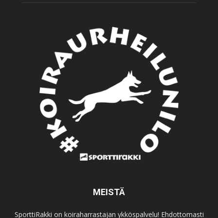
MEISTÄ
SporttiRakki on koiraharrastajan ykköspalvelu! Ehdottomasti