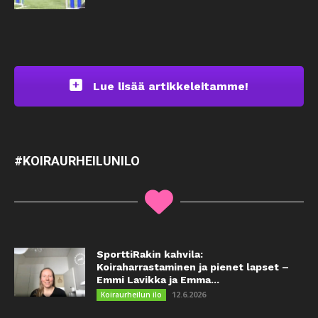
Lue lisää artikkeleitamme!
#KOIRAURHEILUNILO
SporttiRakin kahvila:
Koiraharrastaminen ja pienet lapset –
Emmi Lavikka ja Emma...
12.6.2026
Koiraurheilun ilo