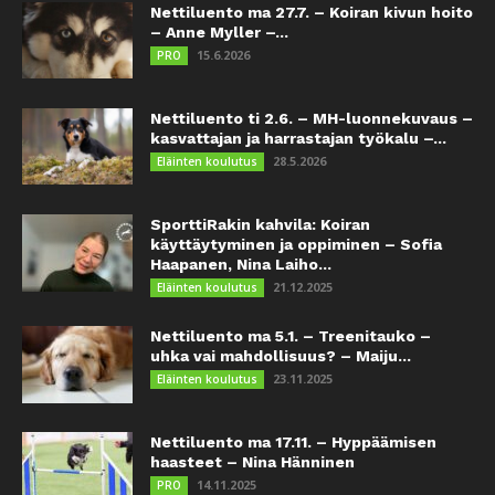
Nettiluento ma 27.7. – Koiran kivun hoito
– Anne Myller –...
15.6.2026
PRO
Nettiluento ti 2.6. – MH-luonnekuvaus –
kasvattajan ja harrastajan työkalu –...
28.5.2026
Eläinten koulutus
SporttiRakin kahvila: Koiran
käyttäytyminen ja oppiminen – Sofia
Haapanen, Nina Laiho...
21.12.2025
Eläinten koulutus
Nettiluento ma 5.1. – Treenitauko –
uhka vai mahdollisuus? – Maiju...
23.11.2025
Eläinten koulutus
Nettiluento ma 17.11. – Hyppäämisen
haasteet – Nina Hänninen
14.11.2025
PRO