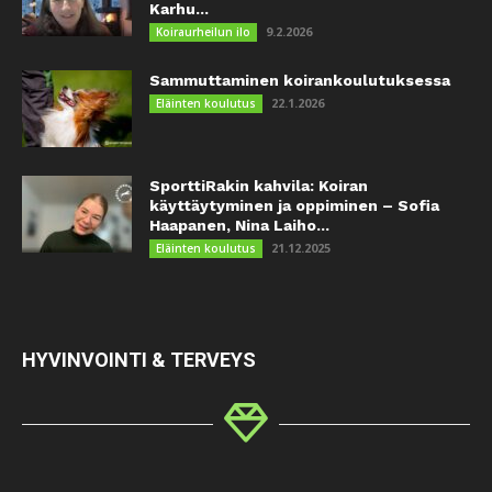
Karhu...
9.2.2026
Koiraurheilun ilo
Sammuttaminen koirankoulutuksessa
22.1.2026
Eläinten koulutus
SporttiRakin kahvila: Koiran
käyttäytyminen ja oppiminen – Sofia
Haapanen, Nina Laiho...
21.12.2025
Eläinten koulutus
HYVINVOINTI & TERVEYS