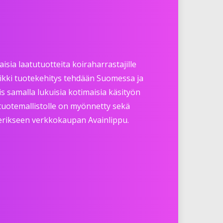
sia laatutuotteita koiraharrastajille
Kaikki tuotekehitys tehdään Suomessa ja
s samalla lukuisia kotimaisia käsityön
a tuotemallistolle on myönnetty sekä
 erikseen verkkokaupan Avainlippu.