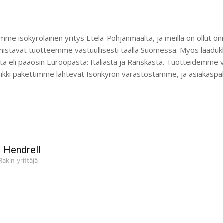
mme isokyröläinen yritys Etelä-Pohjanmaalta, ja meillä on ollut o
lmistavat tuotteemme vastuullisesti täällä Suomessa. Myös laaduk
ä eli pääosin Euroopasta: Italiasta ja Ranskasta. Tuotteidemme v
ikki pakettimme lähtevät Isonkyrön varastostamme, ja asiakaspal
i Hendrell
Rakin yrittäjä