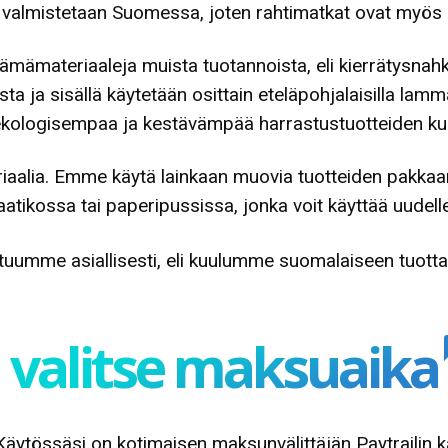
et valmistetaan Suomessa, joten rahtimatkat ovat myös l
ämämateriaaleja muista tuotannoista, eli kierrätysnah
ja sisällä käytetään osittain eteläpohjalaisilla lammas
ekologisempaa ja kestävämpää harrastustuotteiden kul
aalia. Emme käytä lainkaan muovia tuotteiden pakkaa
tikossa tai paperipussissa, jonka voit käyttää uudellee
uumme asiallisesti, eli kuulumme suomalaiseen tuott
valitse maksuaika
tössäsi on kotimaisen maksunvälittäjän Paytrailin kau