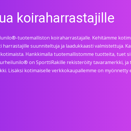
ua koiraharrastajille
unilo®-tuotemalliston koiraharrastajalle. Kehitämme kotimai
 harrastajille suunniteltuja ja laadukkaasti valmistettuja. 
kotimaista. Hankkimalla tuotemallistomme tuotteita, tuet sii
raurheilunilo® on SporttiRakille rekisteröity tavaramerkki, j
rkki. Lisäksi kotimaiselle verkkokaupallemme on myönnetty