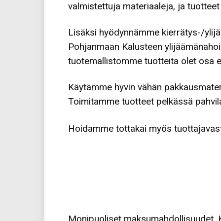
valmistettuja materiaaleja, ja tuotte
Lisäksi hyödynnämme kierrätys-/ylijä
Pohjanmaan Kalusteen ylijäämänahoista 
tuotemallistomme tuotteita olet osa 
Käytämme hyvin vähän pakkausmateri
Toimitamme tuotteet pelkässä pahvilaa
Hoidamme tottakai myös tuottajavast
Monipuoliset maksumahdollisuudet. Käy