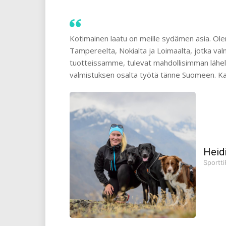
Kotimainen laatu on meille sydämen asia. Ole
Tampereelta, Nokialta ja Loimaalta, jotka va
tuotteissamme, tulevat mahdollisimman lähelt
valmistuksen osalta työtä tänne Suomeen. Ka
Heid
Sportti