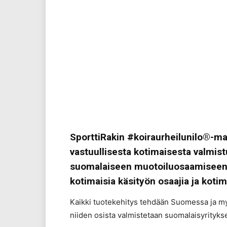
SporttiRakin #koiraurheilunilo®-mal
vastuullisesta kotimaisesta valmist
suomalaiseen muotoiluosaamiseen ja
kotimaisia käsityön osaajia ja kotim
Kaikki tuotekehitys tehdään Suomessa ja my
niiden osista valmistetaan suomalaisyrityks