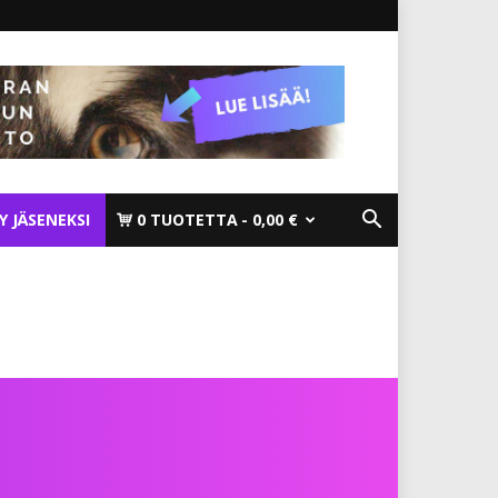
TY JÄSENEKSI
0 TUOTETTA
0,00 €