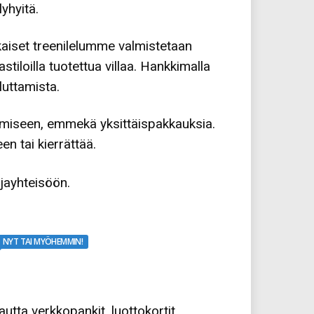
yhyitä.
kaiset treenilelumme valmistetaan
tiloilla tuotettua villaa. Hankkimalla
uttamista.
miseen, emmekä yksittäispakkauksia.
n tai kierrättää.
ajayhteisöön.
NYT TAI MYÖHEMMIN!
tta verkkopankit, luottokortit,