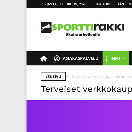
PERJANTAI, 7 ELOKUUN, 2026
KIRJAUDU SISÄÄN
M
SporttiRakki
ASIAKASPALVELU
INFO
Etusivu
Terveiset verkkokauppamme asiakka
Terveiset verkkokau