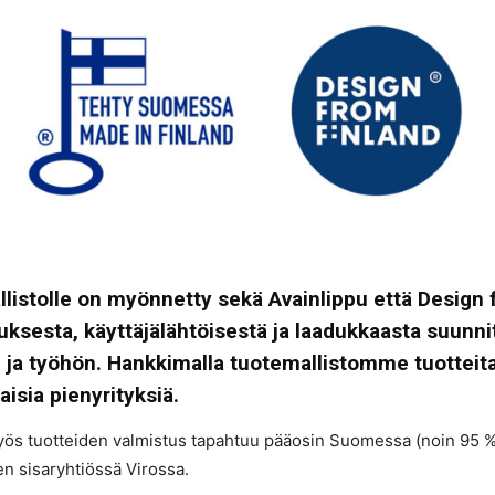
listolle on myönnetty sekä Avainlippu että Design f
uksesta, käyttäjälähtöisestä ja laadukkaasta suunni
 työhön. Hankkimalla tuotemallistomme tuotteita t
aisia pienyrityksiä.
ös tuotteiden valmistus tapahtuu pääosin Suomessa (noin 95 % va
en sisaryhtiössä Virossa.