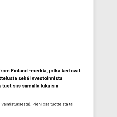
rom Finland -merkki, jotka kertovat
ttelusta sekä investoinnista
uet siis samalla lukuisia
lmistuksesta). Pieni osa tuotteista tai