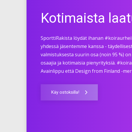
Kotimaista laat
SporttiRakista löydät ihanan #koiraurheil
yhdessä jäsentemme kanssa - täydellisesti
valmistuksesta suurin osa (noin 95 %) on 
osaajia ja kotimaisia pienyrityksiä. #koi
Avainlippu että Design from Finland -me
Käy ostoksilla!