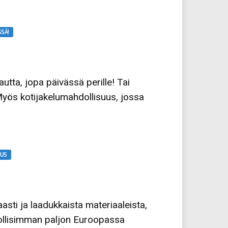
SSÄ!
ta, jopa päivässä perille! Tai
Myös kotijakelumahdollisuus, jossa
UUS
asti ja laadukkaista materiaaleista,
hdollisimman paljon Euroopassa