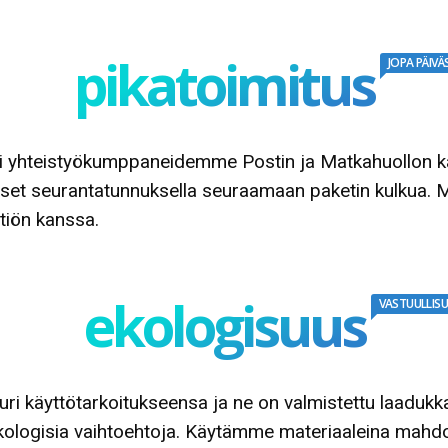
pikatoimitus
JOPA PÄIVÄ
i yhteistyökumppaneidemme Postin ja Matkahuollon kaut
äset seurantatunnuksella seuraamaan paketin kulkua. 
htiön kanssa.
ekologisuus
VASTUULLIS
uri käyttötarkoitukseensa ja ne on valmistettu laadukka
en ekologisia vaihtoehtoja. Käytämme materiaaleina ma