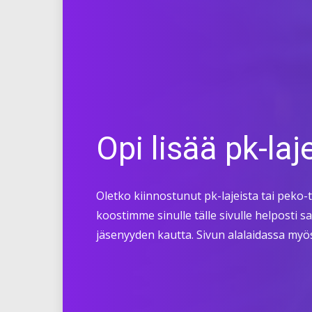
Opi lisää pk-laj
Oletko kiinnostunut pk-lajeista tai peko-
koostimme sinulle tälle sivulle helposti s
jäsenyyden kautta. Sivun alalaidassa myös 