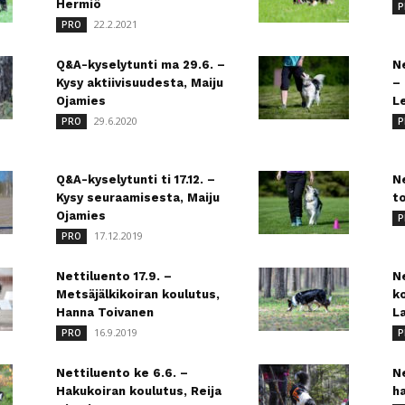
Hermiö
P
22.2.2021
PRO
Q&A-kyselytunti ma 29.6. –
Ne
Kysy aktiivisuudesta, Maiju
–
Ojamies
L
29.6.2020
PRO
P
Q&A-kyselytunti ti 17.12. –
Ne
Kysy seuraamisesta, Maiju
t
Ojamies
P
17.12.2019
PRO
Nettiluento 17.9. –
N
Metsäjälkikoiran koulutus,
ko
Hanna Toivanen
L
16.9.2019
PRO
P
Nettiluento ke 6.6. –
Ne
Hakukoiran koulutus, Reija
ha