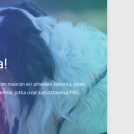
a!
an määrän eri aiheiden videoita, joten
lejamme, jotka ovat katsottavissa PRO-