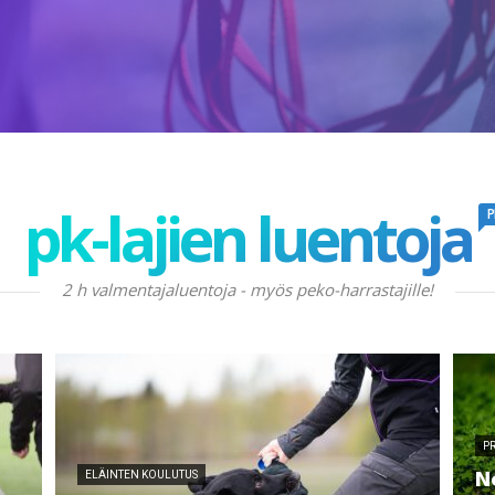
pk-lajien luentoja
P
2 h valmentajaluentoja - myös peko-harrastajille!
P
N
ELÄINTEN KOULUTUS