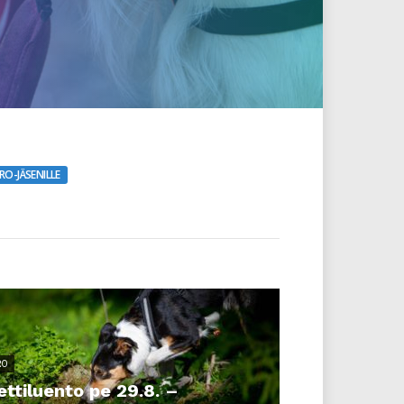
RO-JÄSENILLE
RO
ettiluento pe 29.8. –