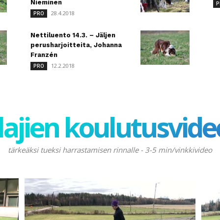
Nieminen
P
28.4.2018
PRO
Nettiluento 14.3. – Jäljen
perusharjoitteita, Johanna
Franzén
12.2.2018
PRO
lajien koulutusvide
tärkeäksi tueksi harrastamisen rinnalle - 3-5 min/vinkkivideo