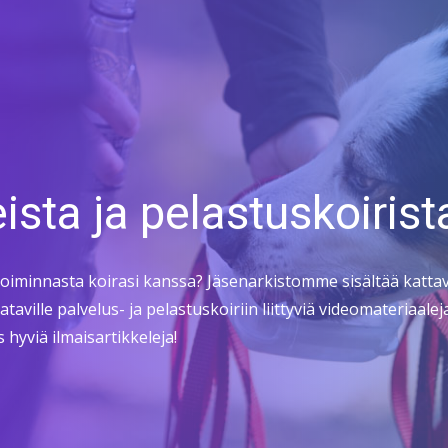
eista ja pelastuskoirist
toiminnasta koirasi kanssa? Jäsenarkistomme sisältää kattav
aataville palvelus- ja pelastuskoiriin liittyviä videomateriaa
hyviä ilmaisartikkeleja!