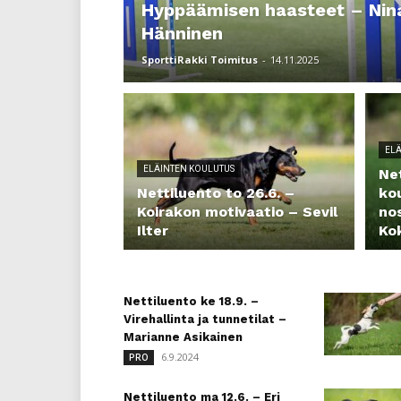
Hyppäämisen haasteet – Nin
Hänninen
SporttiRakki Toimitus
-
14.11.2025
ELÄ
ELÄINTEN KOULUTUS
Net
Nettiluento to 26.6. –
ko
Koirakon motivaatio – Sevil
nos
Ilter
Ko
Nettiluento ke 18.9. –
Virehallinta ja tunnetilat –
Marianne Asikainen
6.9.2024
PRO
Nettiluento ma 12.6. – Eri