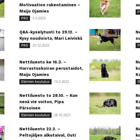
Motivaation rakentaminen –
au
Maiju Ojamies
P
3.5.2023
PRO
Q&A-kyselytunti to 29.12. –
Ne
Kysy noudoista, Mari Leiviskä
su
29.12.2022
PRO
P
Nettiluento ke 16.3. –
Ne
Harrastuskoiran perustaidot,
ko
Maiju Ojamies
K
16.3.2022
Eläinten koulutus
E
Nettiluento to 28.10. – Kun
Ne
nenä vie voiton, Pipa
Ka
Pärssinen
Ni
28.10.2021
Eläinten koulutus
P
Nettiluento 22.2. –
Ne
Peltojäljen alkutaival, Outi
k