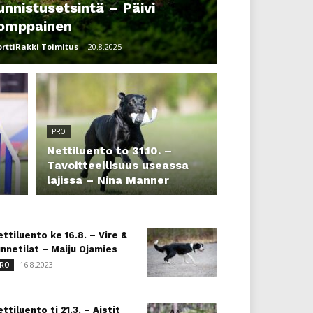
unnistusetsintä – Päivi
omppainen
orttiRakki Toimitus
-
20.8.2025
PRO
Nettiluento to 31.10. –
Tavoitteellisuus useassa
lajissa – Nina Manner
ttiluento ke 16.8. – Vire &
nnetilat – Maiju Ojamies
16.8.2023
RO
ttiluento ti 21.3. – Aistit