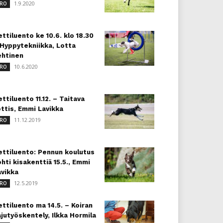
1.9.2020
RO
ttiluento ke 10.6. klo 18.30
 Hyppytekniikka, Lotta
ehtinen
10.6.2020
RO
ttiluento 11.12. – Taitava
ottis, Emmi Lavikka
11.12.2019
RO
ettiluento: Pennun koulutus
hti kisakenttiä 15.5., Emmi
avikka
12.5.2019
RO
ttiluento ma 14.5. – Koiran
jutyöskentely, Ilkka Hormila