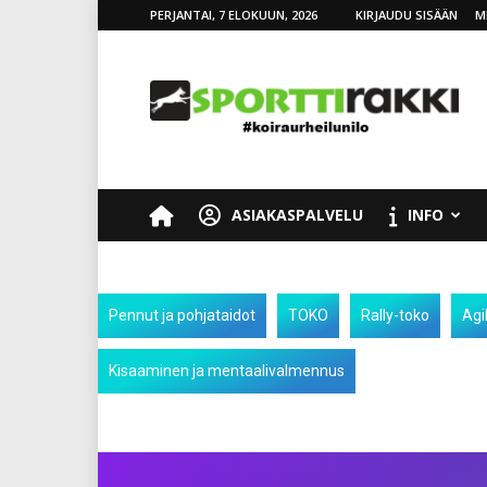
PERJANTAI, 7 ELOKUUN, 2026
KIRJAUDU SISÄÄN
M
SporttiRakki
ASIAKASPALVELU
INFO
Pennut ja pohjataidot
TOKO
Rally-toko
Agil
Kisaaminen ja mentaalivalmennus