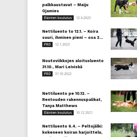
palkkaustavat – Maiju
Ojamies
12.6.2023
Eläinten koulutus
Nettiluento to 12.1. – Koira
suuri, ihminen pieni – osa 2...
12.1.2023
PRO
Noutoviikkojen aloitusluento
31.10., Mari Leiviskä
31.10.2022
PRO
Nettiluento pe 10.12. –
Rentouden rakennuspalikat,
Tanya Matthews
10.12.2021
Eläinten koulutus
Nettiluento 6.4. – Peltojälki:
kokeneen koiran harjoittelu,