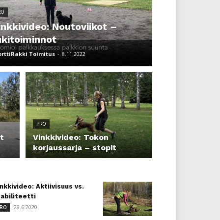
RO
inkkivideo: Noutoviikot –
ukitoiminnot
orttiRakki Toimitus
-
8.11.2022
PRO
t
Vinkkivideo: Tokon
korjaussarja – stopit
nkkivideo: Aktiivisuus vs.
abiliteetti
28.6.2020
RO