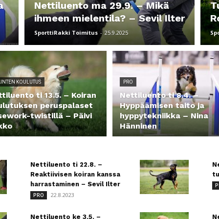
a
Nettiluento ma 29.9. – Mikä
T
ihmeen mielentila? – Sevil Ilter
R
SporttiRakki Toimitus
-
25.9.2025
Sp
INTEN KOULUTUS
PRO
tiluento ti 13.5. – Koiran
Nettiluento ti 8.4. –
ulutuksen peruspalaset
Hyppäämisen taito ja
ework-twistillä – Päivi
hyppytekniikka – Nina
kko
Hänninen
Nettiluento ti 22.8. –
Ne
Reaktiivisen koiran kanssa
tu
harrastaminen – Sevil Ilter
P
22.8.2023
PRO
Nettiluento ke 3.5. –
Ne