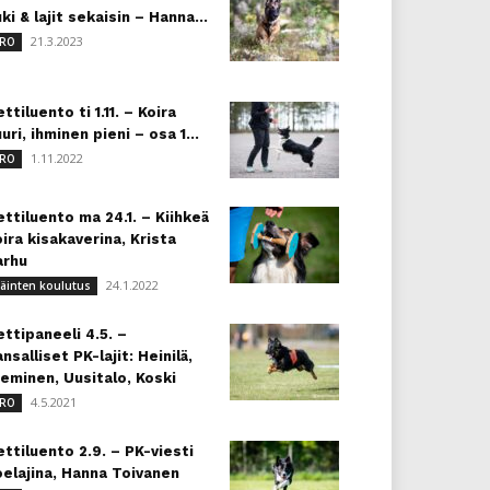
ki & lajit sekaisin – Hanna...
21.3.2023
RO
ttiluento ti 1.11. – Koira
uri, ihminen pieni – osa 1...
1.11.2022
RO
ttiluento ma 24.1. – Kiihkeä
ira kisakaverina, Krista
arhu
24.1.2022
läinten koulutus
ttipaneeli 4.5. –
nsalliset PK-lajit: Heinilä,
eminen, Uusitalo, Koski
4.5.2021
RO
ttiluento 2.9. – PK-viesti
oelajina, Hanna Toivanen