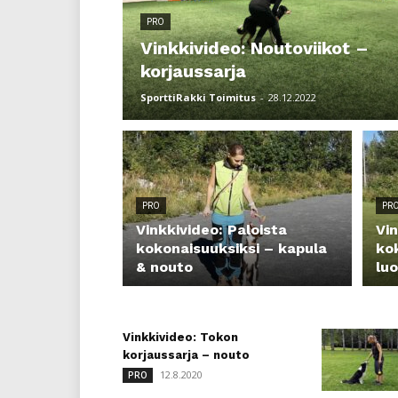
PRO
Vinkkivideo: Noutoviikot –
korjaussarja
SporttiRakki Toimitus
-
28.12.2022
PRO
PR
Vinkkivideo: Paloista
Vin
kokonaisuuksiksi – kapula
ko
& nouto
lu
Vinkkivideo: Tokon
korjaussarja – nouto
12.8.2020
PRO