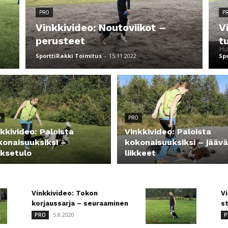
PRO
P
Vinkkivideo: Noutoviikot –
V
perusteet
t
SporttiRakki Toimitus
-
15.11.2022
Sp
O
PRO
kkivideo: Paloista
Vinkkivideo: Paloista
konaisuuksiksi –
kokonaisuuksiksi – jäävä
oksetulo
liikkeet
Vinkkivideo: Tokon
Vi
korjaussarja – seuraaminen
st
5.8.2020
PRO
P