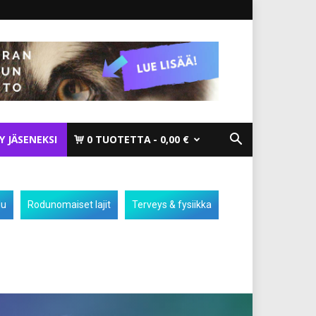
TY JÄSENEKSI
0 TUOTETTA
0,00 €
lu
Rodunomaiset lajit
Terveys & fysiikka