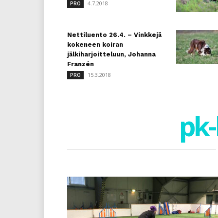
4.7.2018
PRO
Nettiluento 26.4. – Vinkkejä
kokeneen koiran
jälkiharjoitteluun, Johanna
Franzén
15.3.2018
PRO
pk-