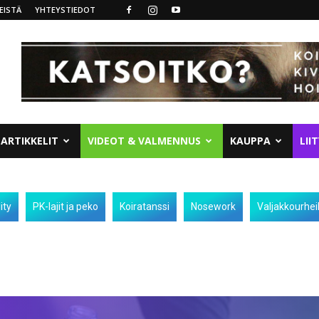
EISTÄ
YHTEYSTIEDOT
ARTIKKELIT
VIDEOT & VALMENNUS
KAUPPA
LII
ity
PK-lajit ja peko
Koiratanssi
Nosework
Valjakkourhei