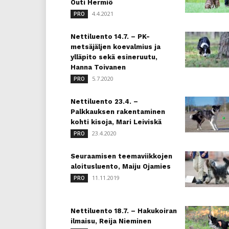
Outi Hermiö
4.4.2021
PRO
Nettiluento 14.7. – PK-
metsäjäljen koevalmius ja
ylläpito sekä esineruutu,
Hanna Toivanen
5.7.2020
PRO
Nettiluento 23.4. –
Palkkauksen rakentaminen
kohti kisoja, Mari Leiviskä
23.4.2020
PRO
Seuraamisen teemaviikkojen
aloitusluento, Maiju Ojamies
11.11.2019
PRO
Nettiluento 18.7. – Hakukoiran
ilmaisu, Reija Nieminen