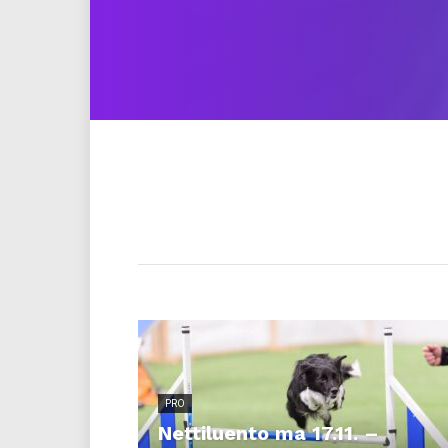
PRO
Nettiluento ma 17.11. –