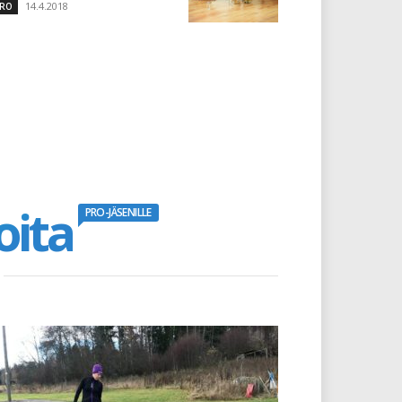
14.4.2018
RO
oita
PRO-JÄSENILLE