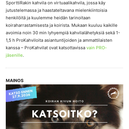
SporttiRakin kahvila on virtuaalikahvila, jossa käy
jutustelemassa ja haastateltavana mielenkiintoisia
henkilöitä ja kuulemme heidän tarinoitaan
koiraharrastamisesta ja koirista. Mukaan kuuluu kaikille
avoimia noin 30 min lyhyempiä kahvilalähetyksiä sekä 1-
1,5 h ProKahviloita asiantuntijoiden ja ammattilaisten
kanssa – ProKahvilat ovat katsottavissa
vain PRO-
jäsenille
.
MAINOS