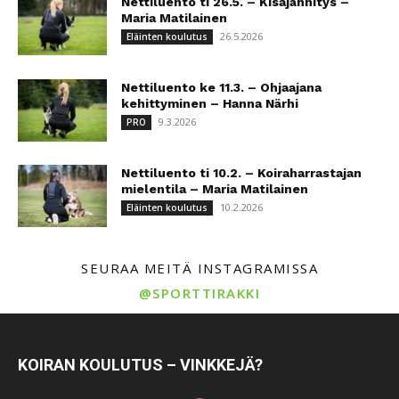
Nettiluento ti 26.5. – Kisajännitys –
Maria Matilainen
26.5.2026
Eläinten koulutus
Nettiluento ke 11.3. – Ohjaajana
kehittyminen – Hanna Närhi
9.3.2026
PRO
Nettiluento ti 10.2. – Koiraharrastajan
mielentila – Maria Matilainen
10.2.2026
Eläinten koulutus
SEURAA MEITÄ INSTAGRAMISSA
@SPORTTIRAKKI
KOIRAN KOULUTUS – VINKKEJÄ?