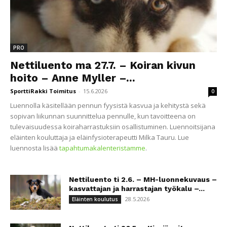
PRO
Nettiluento ma 27.7. – Koiran kivun
hoito – Anne Myller –...
SporttiRakki Toimitus
-
15.6.2026
0
Luennolla käsitellään pennun fyysistä kasvua ja kehitystä sekä
sopivan liikunnan suunnittelua pennulle, kun tavoitteena on
tulevaisuudessa koiraharrastuksiin osallistuminen. Luennoitsijana
eläinten kouluttaja ja eläinfysioterapeutti Milka Tauru. Lue
luennosta lisää
tapahtumakalenteristamme
.
Nettiluento ti 2.6. – MH-luonnekuvaus –
kasvattajan ja harrastajan työkalu –...
28.5.2026
Eläinten koulutus