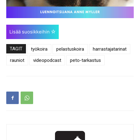
Lisää suosikkeihin
TAGIT
työkoira
pelastuskoira
harrastajatarinat
rauniot
videopodcast
peto-tarkastus