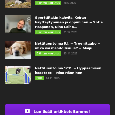
28.5.2026
Eläinten koulutus
SporttiRakin kahvila: Koiran
käyttäytyminen ja oppiminen – Sofia
Haapanen, Nina Laiho...
21.12.2025
Eläinten koulutus
Nettiluento ma 5.1. – Treenitauko –
uhka vai mahdollisuus? – Maiju...
23.11.2025
Eläinten koulutus
Nettiluento ma 17.11. – Hyppäämisen
haasteet – Nina Hänninen
14.11.2025
PRO
Lue lisää artikkeleitamme!