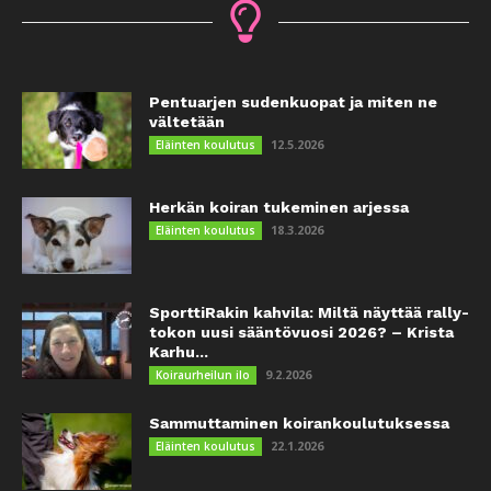
Pentuarjen sudenkuopat ja miten ne
vältetään
12.5.2026
Eläinten koulutus
Herkän koiran tukeminen arjessa
18.3.2026
Eläinten koulutus
SporttiRakin kahvila: Miltä näyttää rally-
tokon uusi sääntövuosi 2026? – Krista
Karhu...
9.2.2026
Koiraurheilun ilo
Sammuttaminen koirankoulutuksessa
22.1.2026
Eläinten koulutus