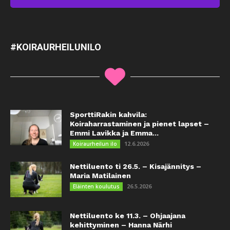
#KOIRAURHEILUNILO
SporttiRakin kahvila:
Koiraharrastaminen ja pienet lapset –
Emmi Lavikka ja Emma...
12.6.2026
Koiraurheilun ilo
Nettiluento ti 26.5. – Kisajännitys –
Maria Matilainen
26.5.2026
Eläinten koulutus
Nettiluento ke 11.3. – Ohjaajana
kehittyminen – Hanna Närhi