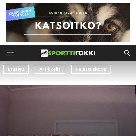
Etusivu
Artikkelit
Pelastuskoira