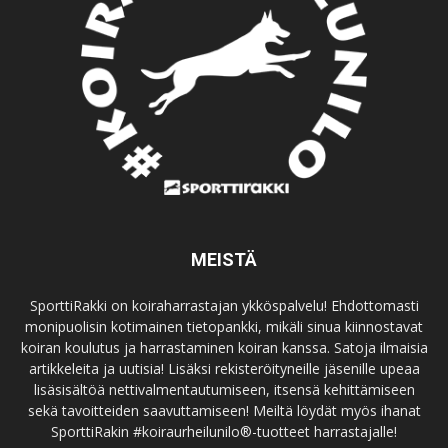
MEISTÄ
SporttiRakki on koiraharrastajan ykköspalvelu! Ehdottomasti
monipuolisin kotimainen tietopankki, mikäli sinua kiinnostavat
koiran koulutus ja harrastaminen koiran kanssa. Satoja ilmaisia
artikkeleita ja uutisia! Lisäksi rekisteröityneille jäsenille upeaa
lisäsisältöä nettivalmentautumiseen, itsensä kehittämiseen
sekä tavoitteiden saavuttamiseen! Meiltä löydät myös ihanat
SporttiRakin #koiraurheilunilo®-tuotteet harrastajalle!