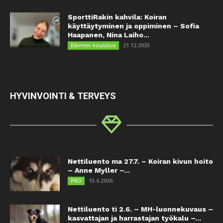
SporttiRakin kahvila: Koiran
käyttäytyminen ja oppiminen – Sofia
Haapanen, Nina Laiho...
21.12.2025
Eläinten koulutus
HYVINVOINTI & TERVEYS
Nettiluento ma 27.7. – Koiran kivun hoito
– Anne Myller –...
15.6.2026
PRO
Nettiluento ti 2.6. – MH-luonnekuvaus –
kasvattajan ja harrastajan työkalu –...