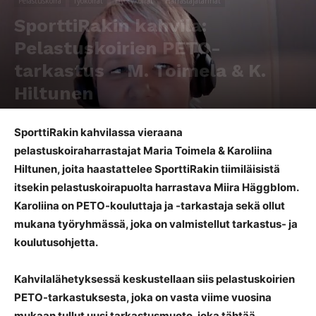
Pelastuskoira
Työkoirat
Hyötykoirat
Harrastajatarinat
SporttiRakin kahvila:
Pelastuskoirien PETO-
tarkastus – M. Toimela & K.
Hiltunen
Kirjoittaja
SporttiRakki Toimitus
-
31.3.2023
797
0
SporttiRakin kahvilassa vieraana
pelastuskoiraharrastajat Maria Toimela & Karoliina
Hiltunen, joita haastattelee SporttiRakin tiimiläisistä
itsekin pelastuskoirapuolta harrastava Miira Häggblom.
Karoliina on PETO-kouluttaja ja -tarkastaja sekä ollut
mukana työryhmässä, joka on valmistellut tarkastus- ja
koulutusohjetta.
Kahvilalähetyksessä keskustellaan siis pelastuskoirien
PETO-tarkastuksesta, joka on vasta viime vuosina
mukaan tullut uusi tarkastusmuoto, joka tähtää