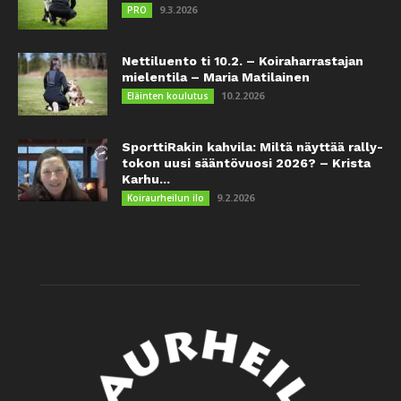
9.3.2026
PRO
Nettiluento ti 10.2. – Koiraharrastajan
mielentila – Maria Matilainen
10.2.2026
Eläinten koulutus
SporttiRakin kahvila: Miltä näyttää rally-
tokon uusi sääntövuosi 2026? – Krista
Karhu...
9.2.2026
Koiraurheilun ilo