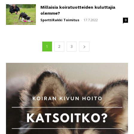
Millaisia koiratuotteiden kuluttajia
olemme?
SporttiRakki Toimitus
-
17.7.2022
0
1
2
3