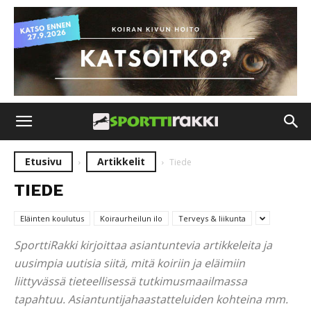
Etusivu
Artikkelit
Tiede
TIEDE
Eläinten koulutus
Koiraurheilun ilo
Terveys & liikunta
SporttiRakki kirjoittaa asiantuntevia artikkeleita ja
uusimpia uutisia siitä, mitä koiriin ja eläimiin
liittyvässä tieteellisessä tutkimusmaailmassa
tapahtuu. Asiantuntijahaastatteluiden kohteina mm.