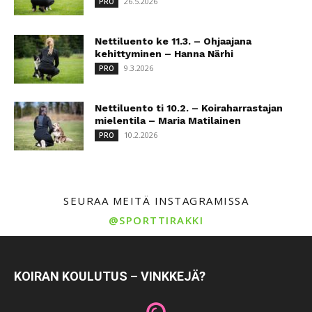
26.5.2026
PRO
Nettiluento ke 11.3. – Ohjaajana
kehittyminen – Hanna Närhi
9.3.2026
PRO
Nettiluento ti 10.2. – Koiraharrastajan
mielentila – Maria Matilainen
10.2.2026
PRO
SEURAA MEITÄ INSTAGRAMISSA
@SPORTTIRAKKI
KOIRAN KOULUTUS – VINKKEJÄ?