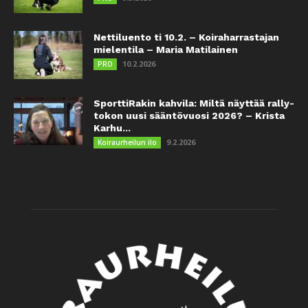
Nettiluento ti 10.2. – Koiraharrastajan
mielentila – Maria Matilainen
10.2.2026
PRO
SporttiRakin kahvila: Miltä näyttää rally-
tokon uusi sääntövuosi 2026? – Krista
Karhu...
9.2.2026
Koiraurheilun ilo