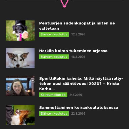
Pentuarjen sudenkuopat ja miten ne
vältetään
12.5.2026
Eläinten koulutus
Herkän koiran tukeminen arjessa
18.3.2026
Eläinten koulutus
SporttiRakin kahvila: Miltä näyttää rally-
tokon uusi sääntövuosi 2026? – Krista
Karhu...
9.2.2026
Koiraurheilun ilo
Sammuttaminen koirankoulutuksessa
22.1.2026
Eläinten koulutus