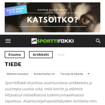
Etusivu
Artikkelit
Tiede
TIEDE
Eläinten koulutus
Koiraurheilun ilo
Terveys & liikunta
SporttiRakki kirjoittaa asiantuntevia artikkeleita ja
uusimpia uutisia siitä, mitä koiriin ja eläimiin
liittyvässä tieteellisessä tutkimusmaailmassa
tapahtuu. Asiantuntijahaastatteluiden kohteina mm.