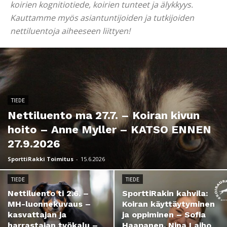
koirien kognitiotiede, koirien tunteet ja älykkyys.
Kauttamme myös asiantuntijoiden ja tutkijoiden
nettiluentoja aiheeseen liittyen!
TIEDE
Nettiluento ma 27.7. – Koiran kivun
hoito – Anne Myller – KATSO ENNEN
27.9.2026
SporttiRakki Toimitus
-
15.6.2026
TIEDE
TIEDE
Nettiluento ti 2.6. –
SporttiRakin kahvila:
MH-luonnekuvaus –
Koiran käyttäytyminen
kasvattajan ja
ja oppiminen – Sofia
harrastajan työkalu –
Haapanen, Nina Laiho