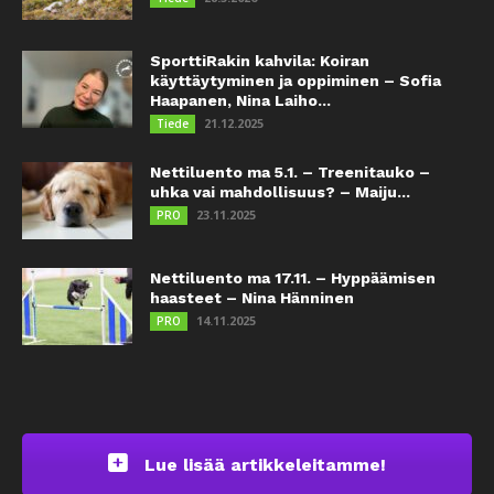
SporttiRakin kahvila: Koiran
käyttäytyminen ja oppiminen – Sofia
Haapanen, Nina Laiho...
21.12.2025
Tiede
Nettiluento ma 5.1. – Treenitauko –
uhka vai mahdollisuus? – Maiju...
23.11.2025
PRO
Nettiluento ma 17.11. – Hyppäämisen
haasteet – Nina Hänninen
14.11.2025
PRO
Lue lisää artikkeleitamme!