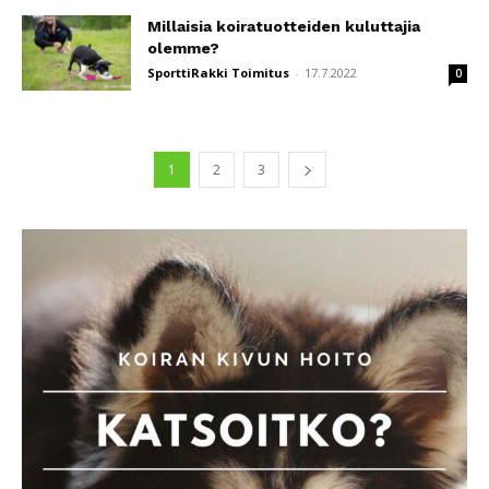
Millaisia koiratuotteiden kuluttajia
olemme?
SporttiRakki Toimitus
-
17.7.2022
0
1
2
3