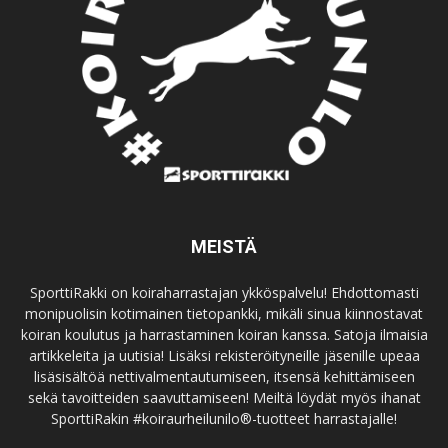
MEISTÄ
SporttiRakki on koiraharrastajan ykköspalvelu! Ehdottomasti
monipuolisin kotimainen tietopankki, mikäli sinua kiinnostavat
koiran koulutus ja harrastaminen koiran kanssa. Satoja ilmaisia
artikkeleita ja uutisia! Lisäksi rekisteröityneille jäsenille upeaa
lisäsisältöä nettivalmentautumiseen, itsensä kehittämiseen
sekä tavoitteiden saavuttamiseen! Meiltä löydät myös ihanat
SporttiRakin #koiraurheilunilo®-tuotteet harrastajalle!