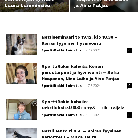
Laura Lamminsivu
ja Aino Patjas
Nettiseminaari to 19.12. klo 18.30 –
Koiran fyysinen hyvinvointi
SporttiRakki Toimitus
-
4.12.2024
0
SporttiRakin kahvila: Koiran
perustarpeet ja hyvinvointi – Sofia
Haapanen, Nina Laiho ja Aino Patjas
SporttiRakki Toimitus
-
17.5.2024
0
SporttiRakin kahvila:
Urheilukoiralääkärin työ – Tiiu Toijala
SporttiRakki Toimitus
-
19.5.2023
0
Nettiluento ti 4.4. – Koiran fyysinen
harjoittelu – Milka Tauru