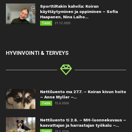
SporttiRakin kahvila: Koiran
käyttäytyminen ja oppiminen – Sofia
Haapanen, Nina Laiho...
21.12.2025
Tiede
HYVINVOINTI & TERVEYS
Nettiluento ma 27.7. – Koiran kivun hoito
– Anne Myller –...
15.6.2026
Tiede
Nettiluento ti 2.6. – MH-luonnekuvaus –
kasvattajan ja harrastajan työkalu –...
28.5.2026
Tiede