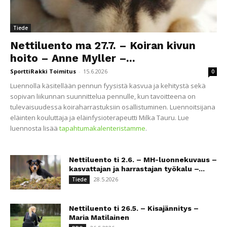
Tiede
Nettiluento ma 27.7. – Koiran kivun
hoito – Anne Myller –...
SporttiRakki Toimitus
-
15.6.2026
0
Luennolla käsitellään pennun fyysistä kasvua ja kehitystä sekä
sopivan liikunnan suunnittelua pennulle, kun tavoitteena on
tulevaisuudessa koiraharrastuksiin osallistuminen. Luennoitsijana
eläinten kouluttaja ja eläinfysioterapeutti Milka Tauru. Lue
luennosta lisää
tapahtumakalenteristamme
.
Nettiluento ti 2.6. – MH-luonnekuvaus –
kasvattajan ja harrastajan työkalu –...
28.5.2026
Tiede
Nettiluento ti 26.5. – Kisajännitys –
Maria Matilainen