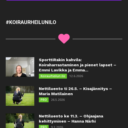
#KOIRAURHEILUNILO
SporttiRakin kahvila:
Koiraharrastaminen ja pienet lapset –
Emmi Lavikka ja Emma...
12.6.2026
Koiraurheilun ilo
Nettiluento ti 26.5. – Kisajännitys –
Maria Matilainen
26.5.2026
PRO
Nettiluento ke 11.3. – Ohjaajana
kehittyminen – Hanna Närhi
9.3.2026
PRO