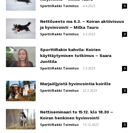
SporttiRakki Toimitus
-
4.4.2023
0
Nettiluento ma 6.3. – Koiran aktiivisuus
ja hyvinvointi – Milka Tauru
SporttiRakki Toimitus
-
6.3.2023
0
SporttiRakin kahvila: Koirien
käyttäytymisen tutkimus – Saara
Junttila
SporttiRakki Toimitus
-
3.3.2023
0
Marjaöljyistä hyvinvointia koirille
SporttiRakki Toimitus
-
22.2.2023
0
Nettiseminaari to 15.12. klo 18.30 –
Koiran henkinen hyvinvointi
SporttiRakki Toimitus
-
15.12.2022
0