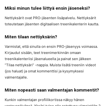
Miksi minun tulee liittyä ensin jäseneksi?
Nettiyksärit ovat PRO-jäsenten lisäpalvelu. Nettiyksärit
toteutetaan jäsenten digitaalisen treenikalenterin kautta.
Miten tilaan nettiyksärin?
Varmistat, että sinulla on ensin PRO-jäsenyys voimassa.
Kirjaudut sisään, teet treenimerkinnän omaan
treenikalenteriisi jäsenalueella ja painat sen jälkeen
”Tilaa nettiyksäri” -nappia. Muista lisätä treeniin videot
(jos haluat) ja omat kommenttisi ja kysymyksesi
valmentajalle.
Miten nopeasti saan valmentajan kommentit?
Kunkin valmentajan profiilikortissa näkyy hänen
vastauspäivänsä. Yksäri tulee olla ostettuna viimeistään 2