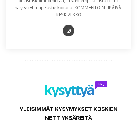
pelastuskoiratoimintaa, ja vanhempi koirista toimii
hälytysryhmäpelastuskoirana. KOMMENTOINTIPÄIVÄ:
KESKIVIIKKO
kysyttyä
FAQ
YLEISIMMÄT KYSYMYKSET KOSKIEN
NETTIYKSÄREITÄ