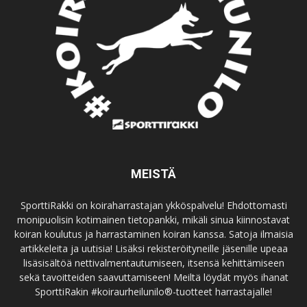
MEISTÄ
SporttiRakki on koiraharrastajan ykköspalvelu! Ehdottomasti
monipuolisin kotimainen tietopankki, mikäli sinua kiinnostavat
koiran koulutus ja harrastaminen koiran kanssa. Satoja ilmaisia
artikkeleita ja uutisia! Lisäksi rekisteröityneille jäsenille upeaa
lisäsisältöä nettivalmentautumiseen, itsensä kehittämiseen
sekä tavoitteiden saavuttamiseen! Meiltä löydät myös ihanat
SporttiRakin #koiraurheilunilo®-tuotteet harrastajalle!