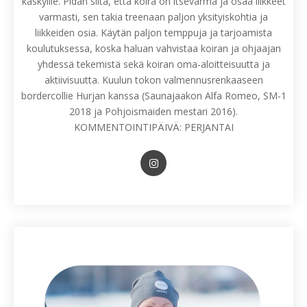
käskyille. Pidän siitä, että koira on itsevarma ja osaa liikkeet
varmasti, sen takia treenaan paljon yksityiskohtia ja
liikkeiden osia. Käytän paljon temppuja ja tarjoamista
koulutuksessa, koska haluan vahvistaa koiran ja ohjaajan
yhdessä tekemistä sekä koiran oma-aloitteisuutta ja
aktiivisuutta. Kuulun tokon valmennusrenkaaseen
bordercollie Hurjan kanssa (Saunajaakon Alfa Romeo, SM-1
2018 ja Pohjoismaiden mestari 2016).
KOMMENTOINTIPÄIVÄ: PERJANTAI