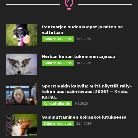
Pentuarjen sudenkuopat ja miten ne
vältetään
12.5.2026
Eläinten koulutus
Herkän koiran tukeminen arjessa
18.3.2026
Eläinten koulutus
SporttiRakin kahvila: Miltä näyttää rally-
tokon uusi sääntövuosi 2026? – Krista
Karhu...
9.2.2026
Koiraurheilun ilo
Sammuttaminen koirankoulutuksessa
22.1.2026
Eläinten koulutus