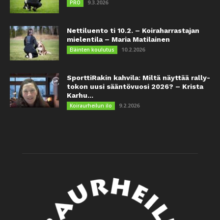
9.3.2026
PRO
Nettiluento ti 10.2. – Koiraharrastajan
mielentila – Maria Matilainen
10.2.2026
Eläinten koulutus
SporttiRakin kahvila: Miltä näyttää rally-
tokon uusi sääntövuosi 2026? – Krista
Karhu...
9.2.2026
Koiraurheilun ilo