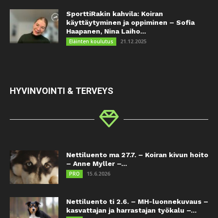
SporttiRakin kahvila: Koiran
käyttäytyminen ja oppiminen – Sofia
Haapanen, Nina Laiho...
21.12.2025
Eläinten koulutus
HYVINVOINTI & TERVEYS
Nettiluento ma 27.7. – Koiran kivun hoito
– Anne Myller –...
15.6.2026
PRO
Nettiluento ti 2.6. – MH-luonnekuvaus –
kasvattajan ja harrastajan työkalu –...