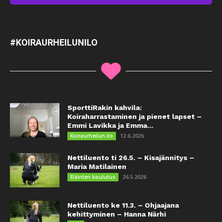
#KOIRAURHEILUNILO
SporttiRakin kahvila:
Koiraharrastaminen ja pienet lapset –
Emmi Lavikka ja Emma...
12.6.2026
Koiraurheilun ilo
Nettiluento ti 26.5. – Kisajännitys –
Maria Matilainen
26.5.2026
Eläinten koulutus
Nettiluento ke 11.3. – Ohjaajana
kehittyminen – Hanna Närhi