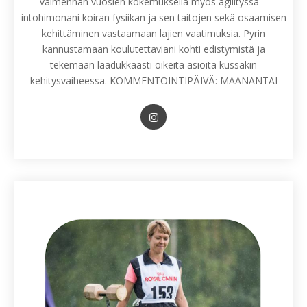
valmennan vuosien kokemuksella myös agilityssä –
intohimonani koiran fysiikan ja sen taitojen sekä osaamisen
kehittäminen vastaamaan lajien vaatimuksia. Pyrin
kannustamaan koulutettaviani kohti edistymistä ja
tekemään laadukkaasti oikeita asioita kussakin
kehitysvaiheessa. KOMMENTOINTIPÄIVÄ: MAANANTAI