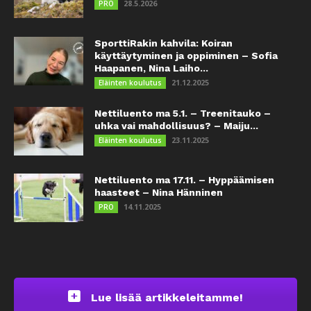
28.5.2026
PRO
SporttiRakin kahvila: Koiran
käyttäytyminen ja oppiminen – Sofia
Haapanen, Nina Laiho...
21.12.2025
Eläinten koulutus
Nettiluento ma 5.1. – Treenitauko –
uhka vai mahdollisuus? – Maiju...
23.11.2025
Eläinten koulutus
Nettiluento ma 17.11. – Hyppäämisen
haasteet – Nina Hänninen
14.11.2025
PRO
Lue lisää artikkeleitamme!