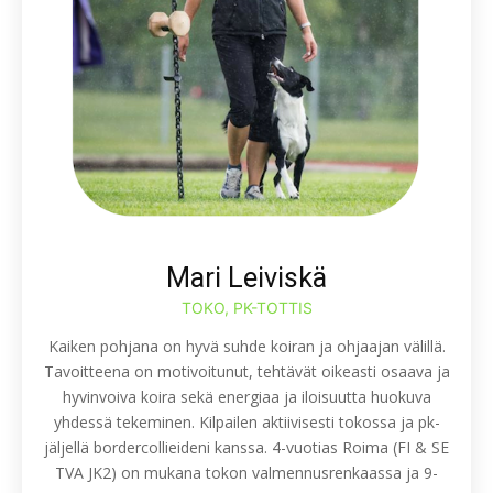
Mari Leiviskä
TOKO, PK-TOTTIS
Kaiken pohjana on hyvä suhde koiran ja ohjaajan välillä.
Tavoitteena on motivoitunut, tehtävät oikeasti osaava ja
hyvinvoiva koira sekä energiaa ja iloisuutta huokuva
yhdessä tekeminen. Kilpailen aktiivisesti tokossa ja pk-
jäljellä bordercollieideni kanssa. 4-vuotias Roima (FI & SE
TVA JK2) on mukana tokon valmennusrenkaassa ja 9-