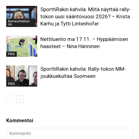
SporttiRakin kahvila: Miltä näyttää rally-
tokon uusi sääntövuosi 2026? – Krista
Koiraurheilun
Karhu ja Tytti Lintenhofer
ilo
Nettiluento ma 17.11. – Hyppäämisen
haasteet – Nina Hänninen
PRO
SporttiRakin kahvila: Rally-tokon MM-
joukkuekultaa Suomeen
PRO
Kommentoi