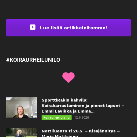
Lue lisää artikkeleitamme!
#KOIRAURHEILUNILO
SporttiRakin kahvila:
Koiraharrastaminen ja pienet lapset –
Emmi Lavikka ja Emma...
12.6.2026
Koiraurheilun ilo
Nettiluento ti 26.5. – Kisajännitys –
Maria Matilainen