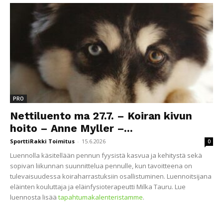
PRO
Nettiluento ma 27.7. – Koiran kivun
hoito – Anne Myller –...
SporttiRakki Toimitus
-
15.6.2026
0
Luennolla käsitellään pennun fyysistä kasvua ja kehitystä sekä
sopivan liikunnan suunnittelua pennulle, kun tavoitteena on
tulevaisuudessa koiraharrastuksiin osallistuminen. Luennoitsijana
eläinten kouluttaja ja eläinfysioterapeutti Milka Tauru. Lue
luennosta lisää
tapahtumakalenteristamme
.