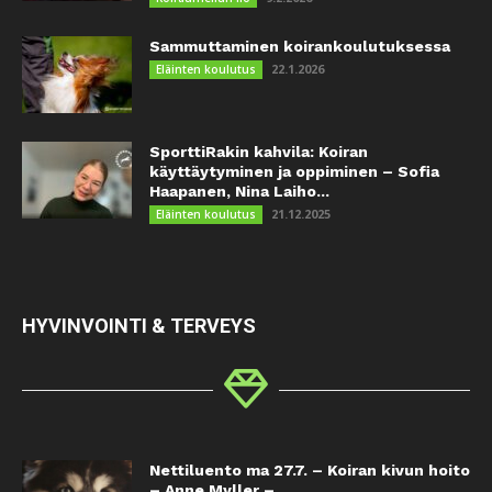
Sammuttaminen koirankoulutuksessa
22.1.2026
Eläinten koulutus
SporttiRakin kahvila: Koiran
käyttäytyminen ja oppiminen – Sofia
Haapanen, Nina Laiho...
21.12.2025
Eläinten koulutus
HYVINVOINTI & TERVEYS
Nettiluento ma 27.7. – Koiran kivun hoito
– Anne Myller –...