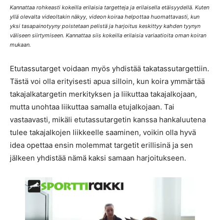
Kannattaa rohkeasti kokeilla erilaisia targetteja ja erilaisella etäisyydellä. Kuten
yllä olevalta videoltakin näkyy, videon koiraa helpottaa huomattavasti, kun
yksi tasapainotyyny poistetaan pelistä ja harjoitus keskittyy kahden tyynyn
väliseen siirtymiseen. Kannattaa siis kokeilla erilaisia variaatioita oman koiran
mukaan.
Etutassutarget voidaan myös yhdistää takatassutargettiin.
Tästä voi olla erityisesti apua silloin, kun koira ymmärtää
takajalkatargetin merkityksen ja liikuttaa takajalkojaan,
mutta unohtaa liikuttaa samalla etujalkojaan. Tai
vastaavasti, mikäli etutassutargetin kanssa hankaluutena
tulee takajalkojen liikkeelle saaminen, voikin olla hyvä
idea opettaa ensin molemmat targetit erillisinä ja sen
jälkeen yhdistää nämä kaksi samaan harjoitukseen.