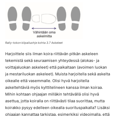
Rally-tokon kilpailuohje kohta 3.7 Askeleet
Harjoittele siis ilman koira riittävän pitkän askeleen
tekemistä sekä seuraamisen yhteydessä (alokas- ja
voittajaluokan askeleet) että paikaltaan (avoimen luokan
ja mestariluokan askeleet). Muista harjoitella sekä askelta
oikealle että vasemmalle. Olisi hyvä harjoitella
askeltehtäviä myös kylttitelineen kanssa ilman koiraa.
Mihin kohtaan ohjaajan milläkin tehtävällä olisi hyvä
asettua, jotta koiralla on riittävästi tilaa suorittaa, mutta
koirakko pysyy edelleen oikealla suorituspaikalla? Lisäksi
ohjaajan kannattaa tarkistaa, esimerkiksi videoimalla, että