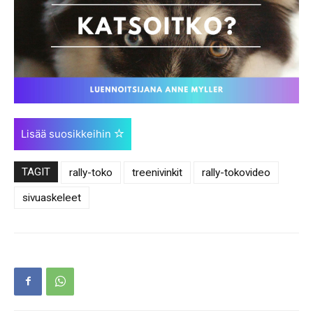
Lisää suosikkeihin
TAGIT
rally-toko
treenivinkit
rally-tokovideo
sivuaskeleet