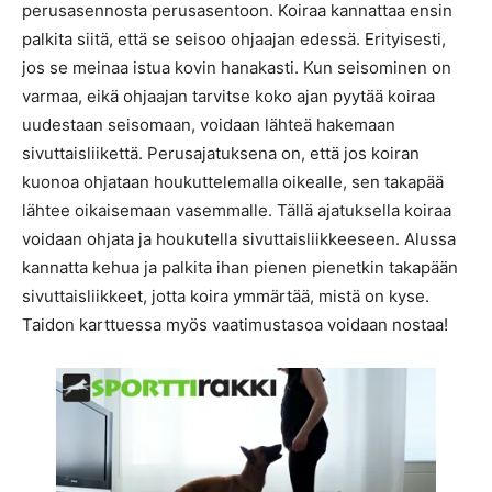
perusasennosta perusasentoon. Koiraa kannattaa ensin
palkita siitä, että se seisoo ohjaajan edessä. Erityisesti,
jos se meinaa istua kovin hanakasti. Kun seisominen on
varmaa, eikä ohjaajan tarvitse koko ajan pyytää koiraa
uudestaan seisomaan, voidaan lähteä hakemaan
sivuttaisliikettä. Perusajatuksena on, että jos koiran
kuonoa ohjataan houkuttelemalla oikealle, sen takapää
lähtee oikaisemaan vasemmalle. Tällä ajatuksella koiraa
voidaan ohjata ja houkutella sivuttaisliikkeeseen. Alussa
kannatta kehua ja palkita ihan pienen pienetkin takapään
sivuttaisliikkeet, jotta koira ymmärtää, mistä on kyse.
Taidon karttuessa myös vaatimustasoa voidaan nostaa!