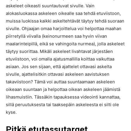
askeleet oikeasti suuntautuvat sivulle. Vain
alokasluokassa askeleen oikealle saa tehdä etuviistoon,
muissa luokissa kaikki askeltehtävät täytyy tehdä suoraan
sivulle. Ohjaajan omaa harjoittelua voi helpottaa maahan
piirretyllä viivalla (keinonurmeen saa hyvin viivan
maalarinteipillä, eikä se vahingoita nurmea), jolla askeleet
täytyy suorittaa. Mikäli askeleet livahtavat järjestäen
etuviistoon, voi omalla ajatusmallilla koittaa vaikuttaa
asiaan. Jos sen sijaan, että ajattelet ottavasi askelta
sivulle, ajattelisitkin ottavasi askeleen aavistuksen
takaviistoon? Tämä voi auttaa suuntaamaan askeleen
oikeaan suuntaan ja helpottaa oikean askeleen jäämistä
lihasmuistiin. Tässäkin tapauksessa videointi kannattaa,
sillä peruutuksesta tai taaksepäin askeleesta ei silti ole
kyse.
Pitkä etutassutarget