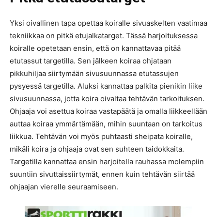
Yksi oivallinen tapa opettaa koiralle sivuaskelten vaatimaa
tekniikkaa on pitkä etujalkatarget. Tässä harjoituksessa
koiralle opetetaan ensin, että on kannattavaa pitää
etutassut targetilla. Sen jälkeen koiraa ohjataan
pikkuhiljaa siirtymään sivusuunnassa etutassujen
pysyessä targetilla. Aluksi kannattaa palkita pienikin liike
sivusuunnassa, jotta koira oivaltaa tehtävän tarkoituksen.
Ohjaaja voi asettua koiraa vastapäätä ja omalla liikkeellään
auttaa koiraa ymmärtämään, mihin suuntaan on tarkoitus
liikkua. Tehtävän voi myös puhtaasti sheipata koiralle,
mikäli koira ja ohjaaja ovat sen suhteen taidokkaita.
Targetilla kannattaa ensin harjoitella rauhassa molempiin
suuntiin sivuttaissiirtymät, ennen kuin tehtävän siirtää
ohjaajan vierelle seuraamiseen.