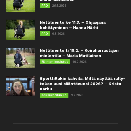
26.5.2026
PRO
Nettiluento ke 11.3. – Ohjaajana
kehittyminen – Hanna Närhi
9.3.2026
PRO
Nettiluento ti 10.2. – Koiraharrastajan
mielentila – Maria Matilainen
10.2.2026
Eläinten koulutus
SporttiRakin kahvila: Miltä näyttää rally-
tokon uusi sääntövuosi 2026? – Krista
Karhu...
9.2.2026
Koiraurheilun ilo