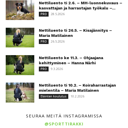
Nettiluento ti 2.6. – MH-luonnekuvaus –
kasvattajan ja harrastajan työkalu –...
28.5.2026
PRO
Nettiluento ti 26.5. – Kisajännitys –
Maria Matilainen
26.5.2026
PRO
Nettiluento ke 11.3. – Ohjaajana
kehittyminen – Hanna Närhi
9.3.2026
PRO
Nettiluento ti 10.2. – Koiraharrastajan
mielentila – Maria Matilainen
10.2.2026
Eläinten koulutus
SEURAA MEITÄ INSTAGRAMISSA
@SPORTTIRAKKI