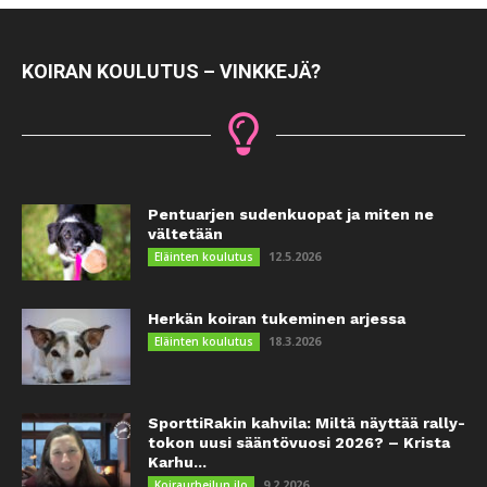
KOIRAN KOULUTUS – VINKKEJÄ?
Pentuarjen sudenkuopat ja miten ne
vältetään
12.5.2026
Eläinten koulutus
Herkän koiran tukeminen arjessa
18.3.2026
Eläinten koulutus
SporttiRakin kahvila: Miltä näyttää rally-
tokon uusi sääntövuosi 2026? – Krista
Karhu...
9.2.2026
Koiraurheilun ilo