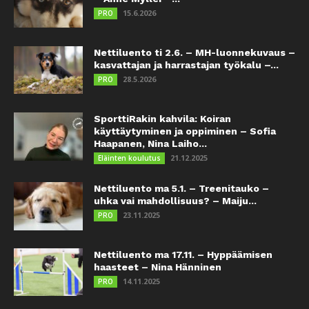
15.6.2026
PRO
Nettiluento ti 2.6. – MH-luonnekuvaus –
kasvattajan ja harrastajan työkalu –...
28.5.2026
PRO
SporttiRakin kahvila: Koiran
käyttäytyminen ja oppiminen – Sofia
Haapanen, Nina Laiho...
21.12.2025
Eläinten koulutus
Nettiluento ma 5.1. – Treenitauko –
uhka vai mahdollisuus? – Maiju...
23.11.2025
PRO
Nettiluento ma 17.11. – Hyppäämisen
haasteet – Nina Hänninen
14.11.2025
PRO