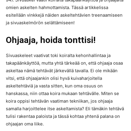
omien askelten hahmottamista. Tässä artikkelissa
esitellään vinkkejä näiden askeltehtävien treenaamiseen
ja sivuaskelmörön selättämiseen!
Ohjaaja, hoida tonttisi!
Sivuaskeleet vaativat toki koiralta kehonhallintaa ja
takapäänkäyttöä, mutta yhtä tärkeää on, että ohjaaja osaa
askeltaa nämä tehtävät järkevällä tavalla. Ei ole mikään
vitsi, että ohjaajankin olisi hyvä kuivaharjoitella
askeltehtäviä ja vasta sitten, kun oma osuus on
hanskassa, niin ottaa koira mukaan tehtävälle. Miten se
koira oppisi tehtävän vaatiman tekniikan, jos ohjaaja
samalla harjoittelee itse askeltamista? Eli tämäkin tehtävä
tulisi rakentaa paloista ja tässä kohtaa yhtenä palana on
ohjaajan oma liike.