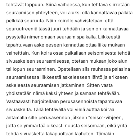
tehtävät loppuun. Siinä vaiheessa, kun tehtävä siirretään
seuraamisen yhteyteen, voi aluksi olla kannattavaa palkita
pelkkää seuruuta. Näin koiralle vahvistetaan, että
seuruutreeniä tässä juuri tehdään ja sen on kannattavaa
pysytellä nimenomaan seuraamispaikalla. Liikkeestä
tapahtuvaan askeleeseen kannattaa ottaa liike mukaan
vaiheittain. Kun koira osaa paikallaan seisomisesta tehdä
sivuaskeleen seuraamisessa, otetaan mukaan joko alun
tai lopun seuraaminen. Opetellaan siis rauhassa palasina
seuraamisessa liikkeestä askeleeseen lähtö ja erikseen
askeleesta seuraamisen jatkaminen. Sitten vasta
yhdistetään nämä kaksi yhteen ja samaan tehtävään.
Vastaavasti harjoitellaan perusasennoista tapahtuvaa
sivuaskelta. Tällä tehtävällä voi vielä auttaa koiraa
antamalla sille perusasennon jälkeen ”seiso”-vihjeen,
jotta se ymmärtää oikeasti nousta seisomaan, eikä yritä
tehdä sivuaskelta takapuoltaan laahaten. Tämäkin