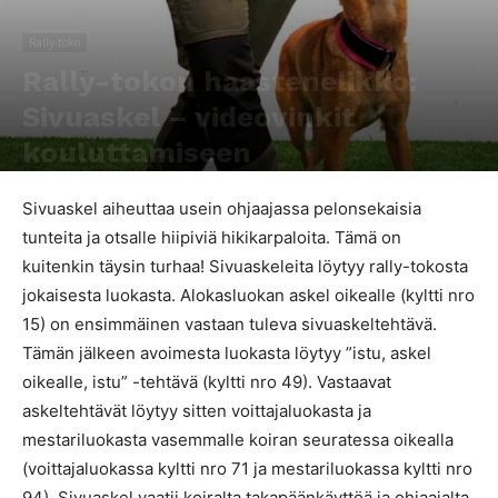
Rally-toko
Rally-tokon haastenelikko:
Sivuaskel – videovinkit
kouluttamiseen
Kirjoittaja
Saana Töttölä
-
30.5.2022
5089
0
Sivuaskel aiheuttaa usein ohjaajassa pelonsekaisia
tunteita ja otsalle hiipiviä hikikarpaloita. Tämä on
kuitenkin täysin turhaa! Sivuaskeleita löytyy rally-tokosta
jokaisesta luokasta. Alokasluokan askel oikealle (kyltti nro
15) on ensimmäinen vastaan tuleva sivuaskeltehtävä.
Tämän jälkeen avoimesta luokasta löytyy ”istu, askel
oikealle, istu” -tehtävä (kyltti nro 49). Vastaavat
askeltehtävät löytyy sitten voittajaluokasta ja
mestariluokasta vasemmalle koiran seuratessa oikealla
(voittajaluokassa kyltti nro 71 ja mestariluokassa kyltti nro
94). Sivuaskel vaatii koiralta takapäänkäyttöä ja ohjaajalta