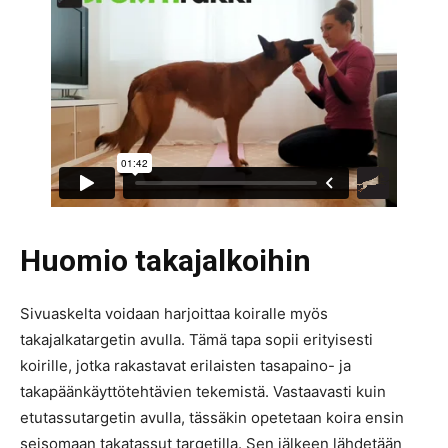
Huomio takajalkoihin
Sivuaskelta voidaan harjoittaa koiralle myös
takajalkatargetin avulla. Tämä tapa sopii erityisesti
koirille, jotka rakastavat erilaisten tasapaino- ja
takapäänkäyttötehtävien tekemistä. Vastaavasti kuin
etutassutargetin avulla, tässäkin opetetaan koira ensin
seisomaan takatassut targetilla. Sen jälkeen lähdetään