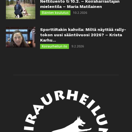
Nettiluento ti 10.2. – Koiraharrastajan
mielentila – Maria Matilainen
10.2.2026
Eläinten koulutus
SporttiRakin kahvila: Miltä näyttää rally-
tokon uusi sääntövuosi 2026? – Krista
Karhu...
9.2.2026
Koiraurheilun ilo