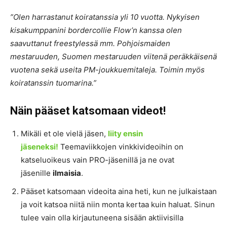
”Olen harrastanut koiratanssia yli 10 vuotta. Nykyisen
kisakumppanini bordercollie Flow’n kanssa olen
saavuttanut freestylessä mm. Pohjoismaiden
mestaruuden, Suomen mestaruuden viitenä peräkkäisenä
vuotena sekä useita PM-joukkuemitaleja. Toimin myös
koiratanssin tuomarina.”
Näin pääset katsomaan videot!
Mikäli et ole vielä jäsen,
liity ensin
jäseneksi!
Teemaviikkojen vinkkivideoihin on
katseluoikeus vain PRO-jäsenillä ja ne ovat
jäsenille
ilmaisia
.
Pääset katsomaan videoita aina heti, kun ne julkaistaan
ja voit katsoa niitä niin monta kertaa kuin haluat. Sinun
tulee vain olla kirjautuneena sisään aktiivisilla