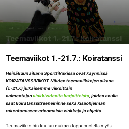
Tiedotteet
Nuuski tämä
Koiratanssi
Teemaviikot 1.-21.7.: Koiratanssi
Kirjoittaja
SporttiRakki Toimitus
-
23.6.2019
822
0
Teemaviikot 1.-21.7.: Koiratanssi
Heinäkuun aikana SporttiRakissa ovat käynnissä
KOIRATANSSIVIIKOT. Näiden teemaviikkojen aikana
(1.-21.7.) julkaisemme viikoittain
valmentajan
vinkkivideoita harjoitteista
, joiden avulla
saat koiratanssitreeneihinne sekä kisaohjelman
rakentamiseen erinomaisia vinkkejä ja ohjeita.
Teemaviikkoihin kuuluu mukaan loppupuolella myös