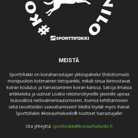
MEISTÄ
SporttiRakki on koiraharrastajan ykköspalvelu! Ehdottomasti
monipuolisin kotimainen tietopankki, mikäli sinua kiinnostavat
koiran koulutus ja harrastaminen koiran kanssa. Satoja ilmaisia
artikkeleita ja uutisia! Lisäksi rekisteröityneille jäsenille upeaa
lisäsisältöä nettivalmentautumiseen, itsensä kehittämiseen
sekä tavoitteiden saavuttamiseen! Meiltä löydät myös ihanat
SporttiRakin #koiraurheilunilo®-tuotteet harrastajalle!
Ota yhteyttä:
sporttirakki@koiraurheilunilo.fi