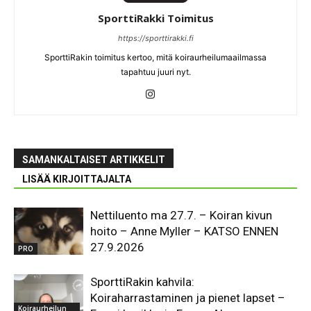
SporttiRakki Toimitus
https://sporttirakki.fi
SporttiRakin toimitus kertoo, mitä koiraurheilumaailmassa
tapahtuu juuri nyt.
SAMANKALTAISET ARTIKKELIT
LISÄÄ KIRJOITTAJALTA
Nettiluento ma 27.7. – Koiran kivun
hoito – Anne Myller – KATSO ENNEN
27.9.2026
PRO
SporttiRakin kahvila:
Koiraharrastaminen ja pienet lapset –
Koiraurheilun