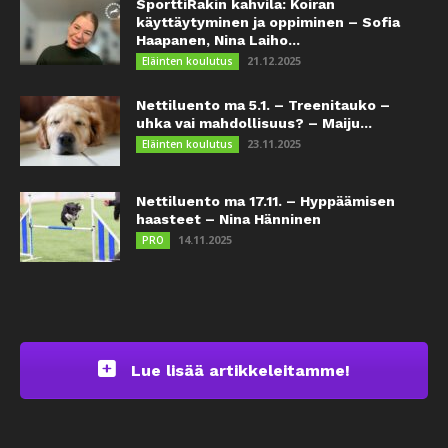
SporttiRakin kahvila: Koiran
käyttäytyminen ja oppiminen – Sofia
Haapanen, Nina Laiho...
21.12.2025
Eläinten koulutus
Nettiluento ma 5.1. – Treenitauko –
uhka vai mahdollisuus? – Maiju...
23.11.2025
Eläinten koulutus
Nettiluento ma 17.11. – Hyppäämisen
haasteet – Nina Hänninen
14.11.2025
PRO
Lue lisää artikkeleitamme!