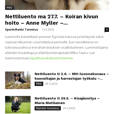
PRO
Nettiluento ma 27.7. – Koiran kivun
hoito – Anne Myller –...
SporttiRakki Toimitus
-
15.6.2026
0
Luennolla käsitellään pennun fyysistä kasvua ja kehitystä sekä
sopivan liikunnan suunnittelua pennulle, kun tavoitteena on
tulevaisuudessa koiraharrastuksiin osallistuminen. Luennoitsijana
eläinten kouluttaja ja eläinfysioterapeutti Milka Tauru. Lue
luennosta lisää
tapahtumakalenteristamme
.
Nettiluento ti 2.6. – MH-luonnekuvaus –
kasvattajan ja harrastajan työkalu –...
28.5.2026
PRO
Nettiluento ti 26.5. – Kisajännitys –
Maria Matilainen
26.5.2026
Eläinten koulutus