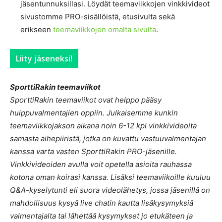
jäsentunnuksillasi. Löydät teemaviikkojen vinkkivideot
sivustomme PRO-sisällöistä, etusivulta sekä
erikseen
teemaviikkojen omalta sivulta
.
Liity jäseneksi!
SporttiRakin teemaviikot
SporttiRakin teemaviikot ovat helppo pääsy
huippuvalmentajien oppiin. Julkaisemme kunkin
teemaviikkojakson aikana noin 6-12 kpl vinkkivideoita
samasta aihepiiristä, jotka on kuvattu vastuuvalmentajan
kanssa varta vasten SporttiRakin PRO-jäsenille.
Vinkkivideoiden avulla voit opetella asioita rauhassa
kotona oman koirasi kanssa. Lisäksi teemaviikoille kuuluu
Q&A-kyselytunti eli suora videolähetys, jossa jäsenillä on
mahdollisuus kysyä live chatin kautta lisäkysymyksiä
valmentajalta tai lähettää kysymykset jo etukäteen ja