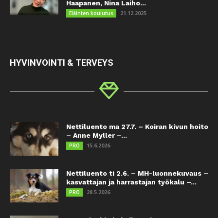
Haapanen, Nina Laiho...
21.12.2025
Eläinten koulutus
HYVINVOINTI & TERVEYS
Nettiluento ma 27.7. – Koiran kivun hoito
– Anne Myller –...
15.6.2026
PRO
Nettiluento ti 2.6. – MH-luonnekuvaus –
kasvattajan ja harrastajan työkalu –...
28.5.2026
PRO