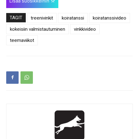
Lisää suosikkeihin
TAGIT
treenivinkit
koiratanssi
koiratanssivideo
kokeisiin valmistautuminen
vinkkivideo
teemaviikot