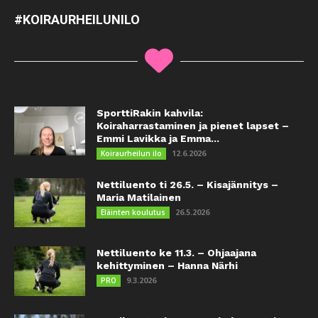
#KOIRAURHEILUNILO
SporttiRakin kahvila:
Koiraharrastaminen ja pienet lapset –
Emmi Lavikka ja Emma...
12.6.2026
Koiraurheilun ilo
Nettiluento ti 26.5. – Kisajännitys –
Maria Matilainen
26.5.2026
Eläinten koulutus
Nettiluento ke 11.3. – Ohjaajana
kehittyminen – Hanna Närhi
9.3.2026
PRO