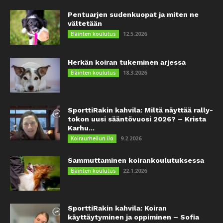
Pentuarjen sudenkuopat ja miten ne
vältetään
12.5.2026
Eläinten koulutus
Herkän koiran tukeminen arjessa
18.3.2026
Eläinten koulutus
SporttiRakin kahvila: Miltä näyttää rally-
tokon uusi sääntövuosi 2026? – Krista
Karhu...
9.2.2026
Koiraurheilun ilo
Sammuttaminen koirankoulutuksessa
22.1.2026
Eläinten koulutus
SporttiRakin kahvila: Koiran
käyttäytyminen ja oppiminen – Sofia