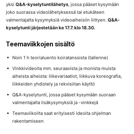
yksi
Q&A-kyselytuntilähetys
, jossa pääset kysymään
joko suorassa videolähetyksessä tai etukäteen
valmentajalta kysymyksiä videoaiheisiin liittyen.
Q&A-
kyselytunti järjestetään ke 17.7. klo 18.30.
Teemaviikkojen sisältö
Noin 1 h teorialuento koiratanssista (tallenne)
Vinkkivideoita mm. seuraavista ja monista muista
aiheista aiheista: liikevariaatiot, liikkuva koreografia,
liikkeiden yhdistely ja rekvisiitan käyttö
Q&A-kyselytunti, jossa pääset kysymään suoraan
valmentajalta lisäkysymyksiä ja -vinkkejä
Teemaviikoilta saat erityisesti ideoita ohjelman
rakentamiseen