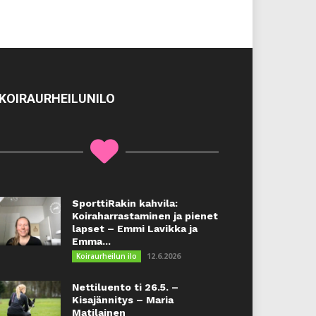
KOIRAURHEILUNILO
SporttiRakin kahvila:
Koiraharrastaminen ja pienet
lapset – Emmi Lavikka ja
Emma...
12.6.2026
Koiraurheilun ilo
Nettiluento ti 26.5. –
Kisajännitys – Maria
Matilainen