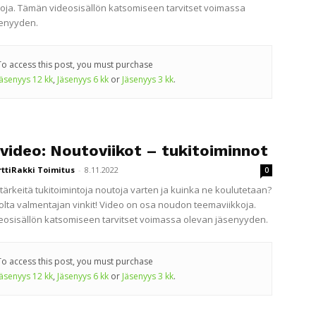
oja. Tämän videosisällön katsomiseen tarvitset voimassa
senyyden.
To access this post, you must purchase
Jäsenyys 12 kk
,
Jäsenyys 6 kk
or
Jäsenyys 3 kk
.
ivideo: Noutoviikot – tukitoiminnot
rttiRakki Toimitus
-
8.11.2022
0
 tärkeitä tukitoimintoja noutoja varten ja kuinka ne koulutetaan?
olta valmentajan vinkit! Video on osa noudon teemaviikkoja.
osisällön katsomiseen tarvitset voimassa olevan jäsenyyden.
To access this post, you must purchase
Jäsenyys 12 kk
,
Jäsenyys 6 kk
or
Jäsenyys 3 kk
.