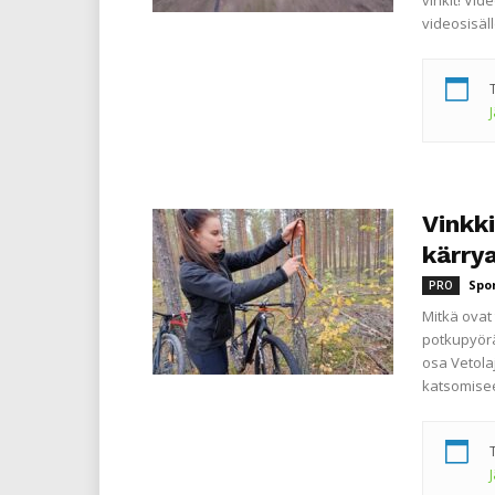
vinkit! Vi
videosisäl
Vinkki
kärry
Spo
PRO
Mitkä ovat 
potkupyörä
osa Vetola
katsomisee