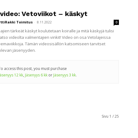
video: Vetoviikot – käskyt
rttiRakki Toimitus
-
8.11.2022
0
ajien tärkeät käskyt koulutetaan koiralle ja mitä käskyjä tulisi
atso videolta valmentajien vinkit! Video on osa Vetolajeissa
teemaviikkoja. Tämän videosisällön katsomiseen tarvitset
olevan jäsenyyden.
To access this post, you must purchase
Jäsenyys 12 kk
,
Jäsenyys 6 kk
or
Jäsenyys 3 kk
.
Sivu 1 / 25