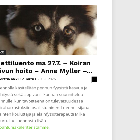
RO
ettiluento ma 27.7. – Koiran
ivun hoito – Anne Myller –...
orttiRakki Toimitus
-
15.6.2026
0
ennolla käsitellään pennun fyysistä kasvua ja
hitystä sekä sopivan liikunnan suunnittelua
nnulle, kun tavoitteena on tulevaisuudessa
iraharrastuksiin osallistuminen. Luennoitsijana
äinten kouluttaja ja eläinfysioterapeutti Milka
uru. Lue luennosta lisää
apahtumakalenteristamme
.