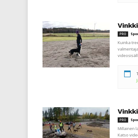
Vinkk
Spo
PRO
Kuinka tre
valmentaja
videosisäl
Vinkki
Spo
PRO
Millainen l
Katso video