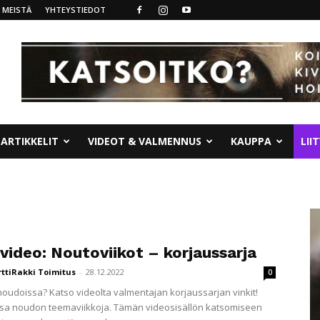
MEISTÄ
YHTEYSTIEDOT
ARTIKKELIT
VIDEOT & VALMENNUS
KAUPPA
LII
video: Noutoviikot – korjaussarja
rttiRakki Toimitus
-
28.12.2022
0
oudoissa? Katso videolta valmentajan korjaussarjan vinkit!
sa noudon teemaviikkoja. Tämän videosisällön katsomiseen