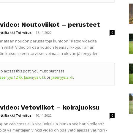
ivideo: Noutoviikot – perusteet
rttiRakki Toimitus
-
15.11.2022
0
enataan noudon perustaitoja kuntoon? Katso videolta
n vinkit! Video on osa noudon teemaviikkoja. Tämän
lön katsomiseen tarvitset voimassa olevan jäsenyyden.
To access this post, you must purchase
Jäsenyys 12 kk
,
Jäsenyys 6 kk
or
Jäsenyys 3 kk
.
video: Vetoviikot – koirajuoksu
rttiRakki Toimitus
-
10.11.2022
0
aji on canicross eli koirajuoksu ja kuinka sitä harjoitellaan?
lta valmentajien vinkit! Video on osa Vetolajeissa vauhtiin -