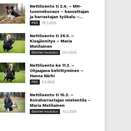
Nettiluento ti 2.6. – MH-
luonnekuvaus – kasvattajan
ja harrastajan työkalu –...
28.5.2026
PRO
Nettiluento ti 26.5. –
Kisajännitys – Maria
Matilainen
26.5.2026
Eläinten koulutus
Nettiluento ke 11.3. –
Ohjaajana kehittyminen –
Hanna Närhi
9.3.2026
PRO
Nettiluento ti 10.2. –
Koiraharrastajan mielentila –
Maria Matilainen
10.2.2026
Eläinten koulutus