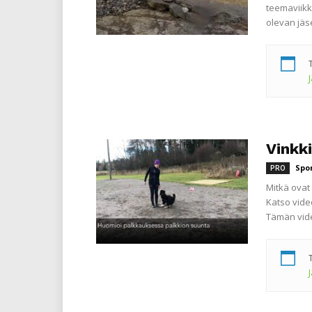
teemaviikk
olevan jä
Vinkk
Spo
PRO
Mitkä ovat
Katso vide
Tämän vide