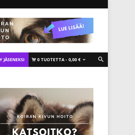
TY JÄSENEKSI
0 TUOTETTA
0,00 €