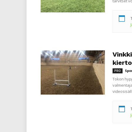
tarvitset 
Vinkki
kiert
Spo
PRO
Tokon hypp
valmentaja
videosisäl