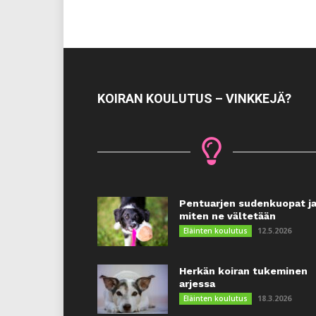
KOIRAN KOULUTUS – VINKKEJÄ?
Pentuarjen sudenkuopat j
miten ne vältetään
12.5.2026
Eläinten koulutus
Herkän koiran tukeminen
arjessa
18.3.2026
Eläinten koulutus