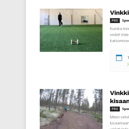
Vinkk
Spo
PRO
Kuinka tre
vinkit! Vi
katsomisee
Vinkki
kisaa
Spo
PRO
Miten veto
kisaamaan a