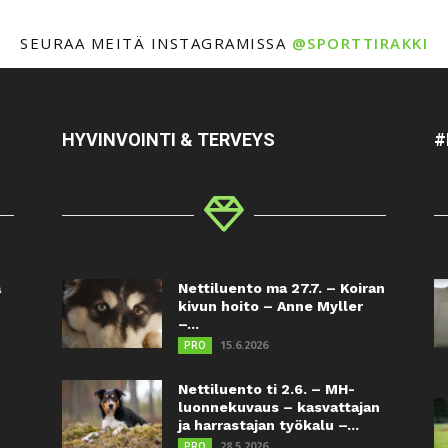
SEURAA MEITÄ INSTAGRAMISSA
@SPORTTIRAKKI
HYVINVOINTI & TERVEYS
#
a
Nettiluento ma 27.7. – Koiran
kivun hoito – Anne Myller
–...
15.6.2026
PRO
Nettiluento ti 2.6. – MH-
luonnekuvaus – kasvattajan
ja harrastajan työkalu –...
28.5.2026
PRO