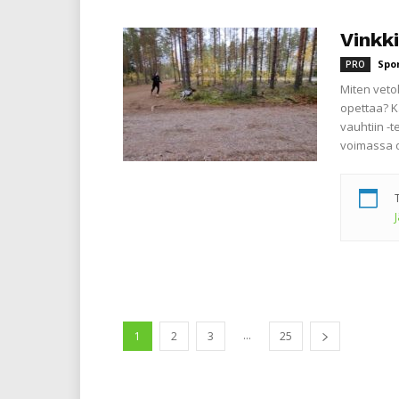
Vinkki
Spo
PRO
Miten vetol
opettaa? K
vauhtiin -
voimassa 
...
1
2
3
25