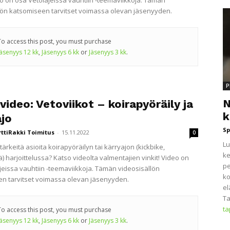
deo on osa Vetolajeissa vauhtiin -teemaviikkoja. Tämän
lön katsomiseen tarvitset voimassa olevan jäsenyyden.
To access this post, you must purchase
Jäsenyys 12 kk
,
Jäsenyys 6 kk
or
Jäsenyys 3 kk
.
P
N
video: Vetoviikot – koirapyöräily ja
k
ajo
Sp
rttiRakki Toimitus
-
15.11.2022
0
Lu
tärkeitä asioita koirapyöräilyn tai kärryajon (kickbike,
ke
) harjoittelussa? Katso videolta valmentajien vinkit! Video on
pe
jeissa vauhtiin -teemaviikkoja. Tämän videosisällön
ko
n tarvitset voimassa olevan jäsenyyden.
el
Ta
t
To access this post, you must purchase
Jäsenyys 12 kk
,
Jäsenyys 6 kk
or
Jäsenyys 3 kk
.