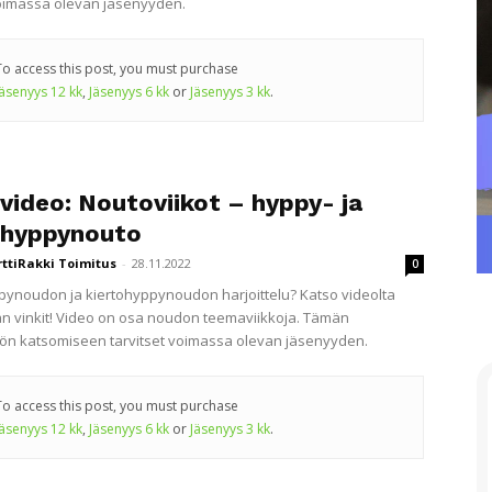
voimassa olevan jäsenyyden.
To access this post, you must purchase
Jäsenyys 12 kk
,
Jäsenyys 6 kk
or
Jäsenyys 3 kk
.
video: Noutoviikot – hyppy- ja
ohyppynouto
rttiRakki Toimitus
-
28.11.2022
0
ynoudon ja kiertohyppynoudon harjoittelu? Katso videolta
n vinkit! Video on osa noudon teemaviikkoja. Tämän
lön katsomiseen tarvitset voimassa olevan jäsenyyden.
To access this post, you must purchase
Jäsenyys 12 kk
,
Jäsenyys 6 kk
or
Jäsenyys 3 kk
.