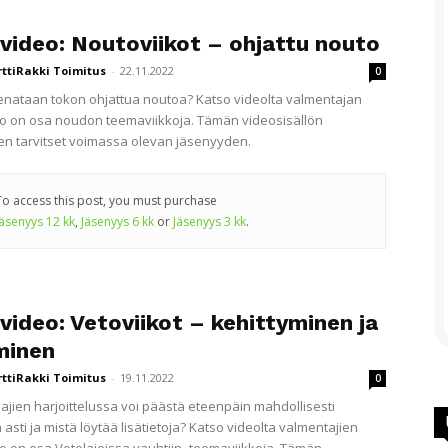
ivideo: Noutoviikot – ohjattu nouto
rttiRakki Toimitus
-
22.11.2022
0
enataan tokon ohjattua noutoa? Katso videolta valmentajan
deo on osa noudon teemaviikkoja. Tämän videosisällön
n tarvitset voimassa olevan jäsenyyden.
To access this post, you must purchase
Jäsenyys 12 kk
,
Jäsenyys 6 kk
or
Jäsenyys 3 kk
.
video: Vetoviikot – kehittyminen ja
minen
rttiRakki Toimitus
-
19.11.2022
0
lajien harjoittelussa voi päästä eteenpäin mahdollisesti
sti ja mistä löytää lisätietoja? Katso videolta valmentajien