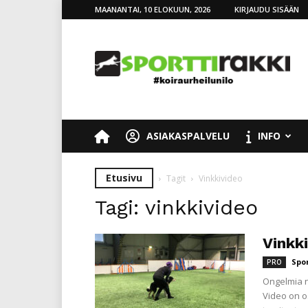
MAANANTAI, 10 ELOKUUN, 2026
KIRJAUDU SISÄÄN
SporttiRakki
ASIAKASPALVELU
INFO
Etusivu
Tagit
Vinkkivideo
Tagi: vinkkivideo
Vinkki
Spo
PRO
Ongelmia n
Video on o