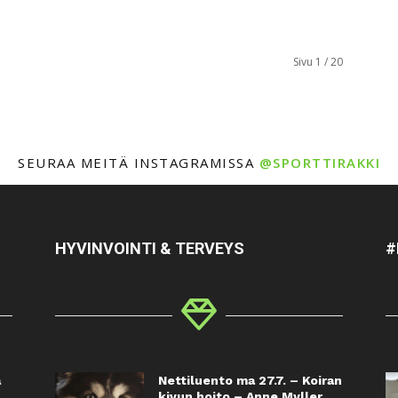
Sivu 1 / 20
SEURAA MEITÄ INSTAGRAMISSA
@SPORTTIRAKKI
HYVINVOINTI & TERVEYS
#
a
Nettiluento ma 27.7. – Koiran
kivun hoito – Anne Myller