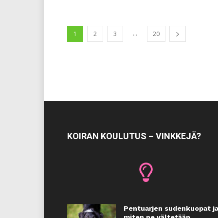
...
1
2
3
20
KOIRAN KOULUTUS – VINKKEJÄ?
Pentuarjen sudenkuopat j
miten ne vältetään