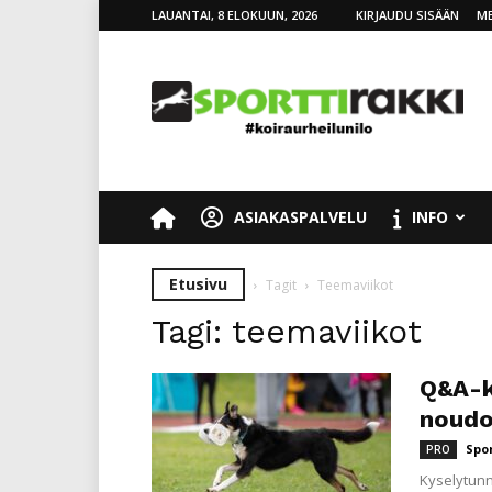
LAUANTAI, 8 ELOKUUN, 2026
KIRJAUDU SISÄÄN
ME
SporttiRakki
ASIAKASPALVELU
INFO
Etusivu
Tagit
Teemaviikot
Tagi: teemaviikot
Q&A-ky
noudo
Spo
PRO
Kyselytunni