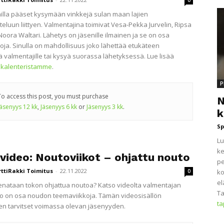
0
illa pääset kysymään vinkkejä sulan maan lajien
teluun liittyen. Valmentajina toimivat Vesa-Pekka Jurvelin, Ripsa
Noora Waltari. Lähetys on jäsenille ilmainen ja se on osa
oja. Sinulla on mahdollisuus joko lähettää etukäteen
 valmentajille tai kysyä suorassa lähetyksessä. Lue lisää
kalenteristamme
.
P
To access this post, you must purchase
N
Jäsenyys 12 kk
,
Jäsenyys 6 kk
or
Jäsenyys 3 kk
.
k
Sp
Lu
ke
ivideo: Noutoviikot – ohjattu nouto
pe
rttiRakki Toimitus
-
22.11.2022
0
ko
el
enataan tokon ohjattua noutoa? Katso videolta valmentajan
Ta
deo on osa noudon teemaviikkoja. Tämän videosisällön
t
n tarvitset voimassa olevan jäsenyyden.