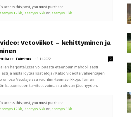
To access this post, you must purchase
Jäsenyys 12 kk
,
Jäsenyys 6 kk
or
Jäsenyys 3 kk
.
video: Vetoviikot – kehittyminen ja
minen
rttiRakki Toimitus
-
19.11.2022
0
lajien harjoittelussa voi päästä eteenpäin mahdollisesti
sti ja mistä löytää lisätietoja? Katso videolta valmentajien
deo on osa Vetolajeissa vauhtiin -teemaviikkoja. Tämän
lön katsomiseen tarvitset voimassa olevan jäsenyyden.
To access this post, you must purchase
Jäsenyys 12 kk
,
Jäsenyys 6 kk
or
Jäsenyys 3 kk
.