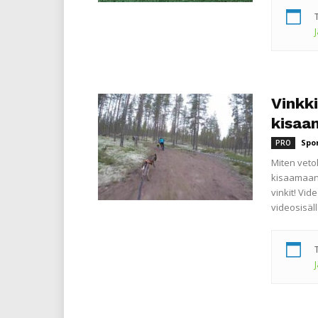
Vinkki
kisaa
Spo
PRO
Miten veto
kisaamaan a
vinkit! Vi
videosisäl