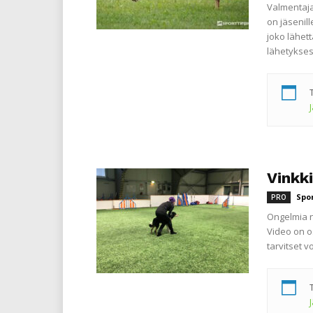
Valmentaja
on jäsenil
joko lähet
lähetykses
Vinkki
Spo
PRO
Ongelmia n
Video on o
tarvitset 