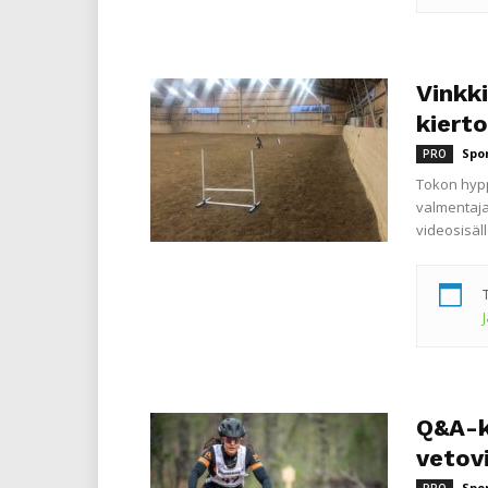
Vinkki
kiert
Spo
PRO
Tokon hypp
valmentaja
videosisäl
Q&A-ky
vetovi
Spo