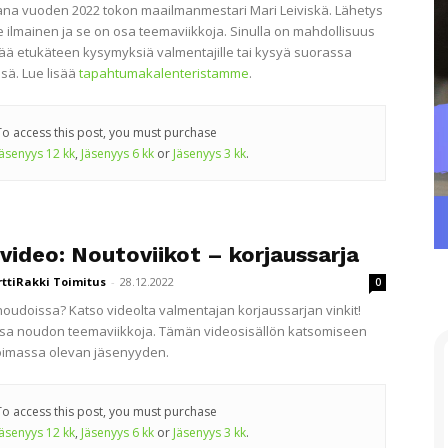
na vuoden 2022 tokon maailmanmestari Mari Leiviskä. Lähetys
le ilmainen ja se on osa teemaviikkoja. Sinulla on mahdollisuus
tää etukäteen kysymyksiä valmentajille tai kysyä suorassa
sä. Lue lisää
tapahtumakalenteristamme
.
To access this post, you must purchase
Jäsenyys 12 kk
,
Jäsenyys 6 kk
or
Jäsenyys 3 kk
.
video: Noutoviikot – korjaussarja
rttiRakki Toimitus
-
28.12.2022
0
oudoissa? Katso videolta valmentajan korjaussarjan vinkit!
sa noudon teemaviikkoja. Tämän videosisällön katsomiseen
voimassa olevan jäsenyyden.
To access this post, you must purchase
Jäsenyys 12 kk
,
Jäsenyys 6 kk
or
Jäsenyys 3 kk
.