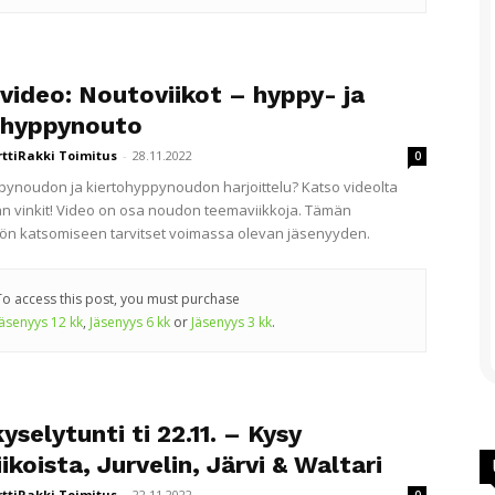
video: Noutoviikot – hyppy- ja
ohyppynouto
rttiRakki Toimitus
-
28.11.2022
0
ynoudon ja kiertohyppynoudon harjoittelu? Katso videolta
n vinkit! Video on osa noudon teemaviikkoja. Tämän
lön katsomiseen tarvitset voimassa olevan jäsenyyden.
To access this post, you must purchase
Jäsenyys 12 kk
,
Jäsenyys 6 kk
or
Jäsenyys 3 kk
.
selytunti ti 22.11. – Kysy
ikoista, Jurvelin, Järvi & Waltari
rttiRakki Toimitus
-
22.11.2022