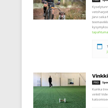
PRO
Kyselytunn
vetoharjoit
Järvi sekä 
teemaviikk
kysymyksiä
tapahtuma
Vinkk
Spo
PRO
Kuinka tre
vinkit! Vi
katsomisee