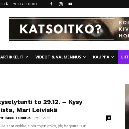
ISTÄ
YHTEYSTIEDOT
ARTIKKELIT
VIDEOT & VALMENNUS
KAUPPA
LII
selytunti to 29.12. – Kysy
ista, Mari Leiviskä
rttiRakki Toimitus
-
29.12.2022
0
lla saat vinkkejä noutojen (toko, pk) harjoitteluun.