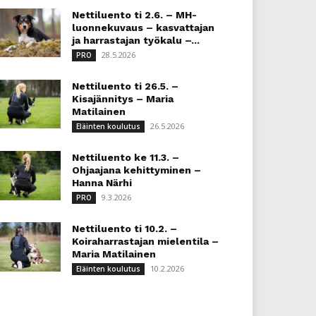
Nettiluento ti 2.6. – MH-
luonnekuvaus – kasvattajan
ja harrastajan työkalu –...
28.5.2026
PRO
Nettiluento ti 26.5. –
Kisajännitys – Maria
Matilainen
26.5.2026
Eläinten koulutus
Nettiluento ke 11.3. –
Ohjaajana kehittyminen –
Hanna Närhi
9.3.2026
PRO
Nettiluento ti 10.2. –
Koiraharrastajan mielentila –
Maria Matilainen
10.2.2026
Eläinten koulutus