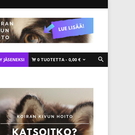
TY JÄSENEKSI
0 TUOTETTA
0,00 €