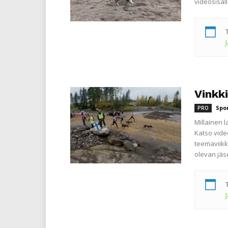
videosisäl
Vinkki
Spo
PRO
Millainen l
Katso video
teemaviikk
olevan jä