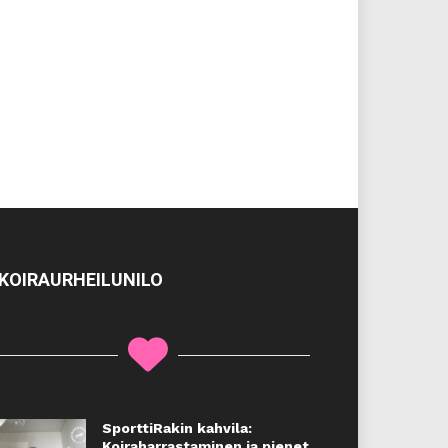
KOIRAURHEILUNILO
SporttiRakin kahvila:
Koiraharrastaminen ja pienet