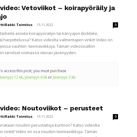
video: Vetoviikot – koirapyöräily ja
ajo
rttiRakki Toimitus
-
15.11.2022
0
tärkeitä asioita koirapyöräilyn tai kärryajon (kickbike,
) harjoittelussa? Katso videolta valmentajien vinkit! Video on
jeissa vauhtiin -teemaviikkoja. Tämän videosisällön
n tarvitset voimassa olevan jäsenyyden.
To access this post, you must purchase
Jäsenyys 12 kk
,
Jäsenyys 6 kk
or
Jäsenyys 3 kk
.
ivideo: Noutoviikot – perusteet
rttiRakki Toimitus
-
15.11.2022
0
enataan noudon perustaitoja kuntoon? Katso videolta
n vinkit! Video on osa noudon teemaviikkoja. Tämän