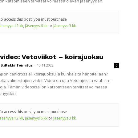
lön katsomiseen tarvitset voimassa olevan jäsenyyden.
To access this post, you must purchase
Jäsenyys 12 kk
,
Jäsenyys 6 kk
or
Jäsenyys 3 kk
.
video: Vetoviikot – koirajuoksu
rttiRakki Toimitus
-
10.11.2022
0
aji on canicross eli koirajuoksu ja kuinka sitä harjoitellaan?
lta valmentajien vinkit! Video on osa Vetolajeissa vauhtiin -
oja. Tämän videosisällön katsomiseen tarvitset voimassa
senyyden.
To access this post, you must purchase
Jäsenyys 12 kk
,
Jäsenyys 6 kk
or
Jäsenyys 3 kk
.