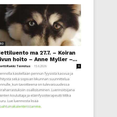
RO
ettiluento ma 27.7. – Koiran
ivun hoito – Anne Myller –...
orttiRakki Toimitus
-
15.6.2026
0
ennolla käsitellään pennun fyysistä kasvua ja
hitystä sekä sopivan liikunnan suunnittelua
nnulle, kun tavoitteena on tulevaisuudessa
iraharrastuksiin osallistuminen. Luennoitsijana
äinten kouluttaja ja eläinfysioterapeutti Milka
uru. Lue luennosta lisää
apahtumakalenteristamme
.