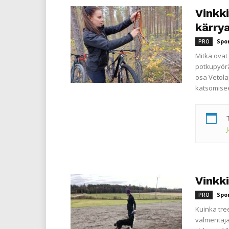
Vinkki
kärry
Spo
PRO
Mitkä ovat 
potkupyörä
osa Vetola
katsomisee
Vinkk
Spo
PRO
Kuinka tre
valmentaja