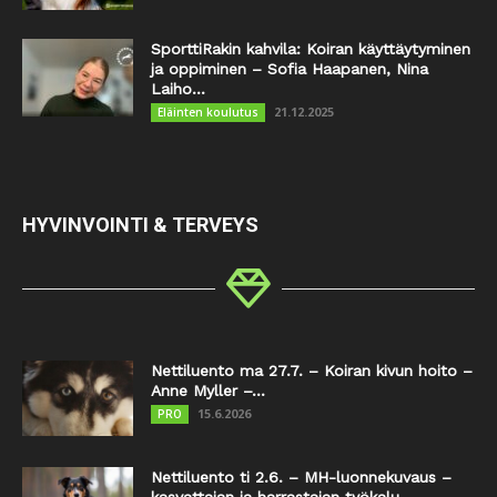
SporttiRakin kahvila: Koiran käyttäytyminen
ja oppiminen – Sofia Haapanen, Nina
Laiho...
21.12.2025
Eläinten koulutus
HYVINVOINTI & TERVEYS
Nettiluento ma 27.7. – Koiran kivun hoito –
Anne Myller –...
15.6.2026
PRO
Nettiluento ti 2.6. – MH-luonnekuvaus –
kasvattajan ja harrastajan työkalu –...