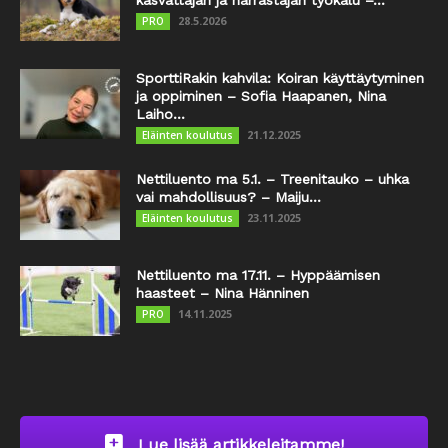
28.5.2026
PRO
SporttiRakin kahvila: Koiran käyttäytyminen
ja oppiminen – Sofia Haapanen, Nina
Laiho...
21.12.2025
Eläinten koulutus
Nettiluento ma 5.1. – Treenitauko – uhka
vai mahdollisuus? – Maiju...
23.11.2025
Eläinten koulutus
Nettiluento ma 17.11. – Hyppäämisen
haasteet – Nina Hänninen
14.11.2025
PRO
Lue lisää artikkeleitamme!