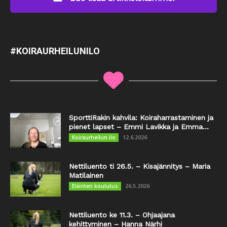
#KOIRAURHEILUNILO
SporttiRakin kahvila: Koiraharrastaminen ja
pienet lapset – Emmi Lavikka ja Emma...
12.6.2026
Koiraurheilun ilo
Nettiluento ti 26.5. – Kisajännitys – Maria
Matilainen
26.5.2026
Eläinten koulutus
Nettiluento ke 11.3. – Ohjaajana
kehittyminen – Hanna Närhi