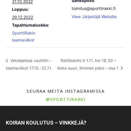
Sähköposti
31.10.2022
toimitus@sporttirakki.fi
Loppuu:
View Järjestäjä Website
29.12.2022
Tapahtumaluokka:
SporttiRakin
teemaviikot
Vetolajeissa vauhtiin -
Nettiluento ti 1.11. klo 18.30 –
teemaviikot 17.10.-22.11.
Koira suuri, ihminen pieni – osa 1
SEURAA MEITÄ INSTAGRAMISSA
@SPORTTIRAKKI
KOIRAN KOULUTUS – VINKKEJÄ?