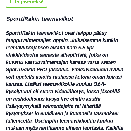
Liity jäseneksi!
SporttiRakin teemaviikot
SporttiRakin teemaviikot ovat helppo pääsy
huippuvalmentajien oppiin. Julkaisemme kunkin
teemaviikkojakson aikana noin 5-8 kpl
vinkkivideoita samasta aihepiiristä, jotka on
kuvattu vastuuvalmentajan kanssa varta vasten
SporttiRakin PRO-jäsenille. Vinkkivideoiden avulla
voit opetella asioita rauhassa kotona oman koirasi
kanssa. Lisäksi teemaviikoille kuuluu Q&A-
kyselytunti eli suora videolähetys, jossa jäsenillä
on mahdollisuus kysyä live chatin kautta
lisäkysymyksiä valmentajalta tai lähettää
kysymykset jo etukäteen ja kuunnella vastaukset
tallenteelta. Useimpiin teemaviikkoihin kuuluu
mukaan myös nettiluento aiheen teoriasta.
Kaikilla