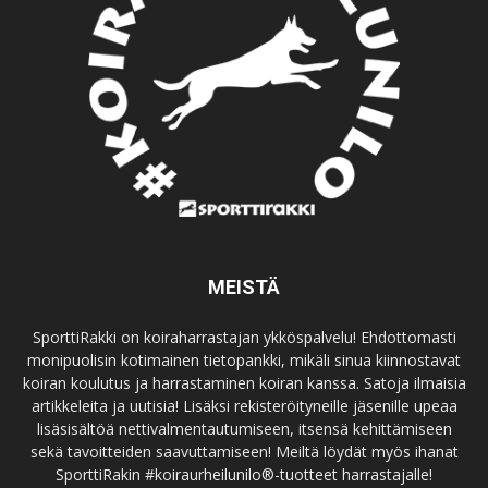
MEISTÄ
SporttiRakki on koiraharrastajan ykköspalvelu! Ehdottomasti
monipuolisin kotimainen tietopankki, mikäli sinua kiinnostavat
koiran koulutus ja harrastaminen koiran kanssa. Satoja ilmaisia
artikkeleita ja uutisia! Lisäksi rekisteröityneille jäsenille upeaa
lisäsisältöä nettivalmentautumiseen, itsensä kehittämiseen
sekä tavoitteiden saavuttamiseen! Meiltä löydät myös ihanat
SporttiRakin #koiraurheilunilo®-tuotteet harrastajalle!