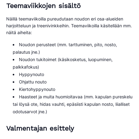
Teemaviikkojen sisältö
Näillä teemaviikoilla pureudutaan noudon eri osa-alueiden
harjoitteluun ja treenivinkkeihin. Teemaviikoilla käsitellään mm.
näitä aiheita:
Noudon perusteet (mm. tarttuminen, pito, nosto,
palautus jne.)
Noudon tukitoimet (käsikosketus, luopuminen,
palkkafokus)
Hyppynouto
Ohjattu nouto
Kiertohyppynouto
Haasteet ja muita huomioitavaa (mm. kapulan pureskelu
tai löysä ote, hidas vauhti, epäsiisti kapulan nosto, liialliset
odotusarvot jne.)
Valmentajan esittely