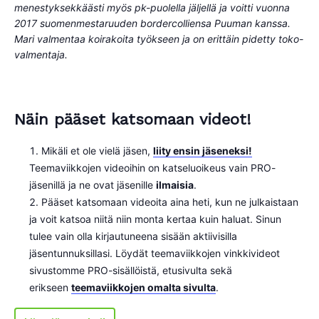
menestyksekkäästi myös pk-puolella jäljellä ja voitti vuonna
2017 suomenmestaruuden bordercolliensa Puuman kanssa.
Mari valmentaa koirakoita työkseen ja on erittäin pidetty toko-
valmentaja.
Näin pääset katsomaan videot!
Mikäli et ole vielä jäsen,
liity ensin jäseneksi!
Teemaviikkojen videoihin on katseluoikeus vain PRO-
jäsenillä ja ne ovat jäsenille
ilmaisia
.
Pääset katsomaan videoita aina heti, kun ne julkaistaan
ja voit katsoa niitä niin monta kertaa kuin haluat. Sinun
tulee vain olla kirjautuneena sisään aktiivisilla
jäsentunnuksillasi. Löydät teemaviikkojen vinkkivideot
sivustomme PRO-sisällöistä, etusivulta sekä
erikseen
teemaviikkojen omalta sivulta
.