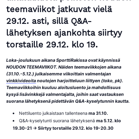
teemaviikot jatkuvat vielä
29.12. asti, sillä Q&A-
lähetyksen ajankohta siirtyy
torstaille 29.12. klo 19
.
Loka-joulukuun aikana SporttiRakissa ovat käynnissä
NOUDON TEEMAVIIKOT. Näiden teemaviikkojen aikana
(31.10.-5.12.) julkaisemme viikoittain valmentajan
vinkkivideoita
noutojen harjoitteluun liittyen (toko, pk).
Teemaviikkoihin kuuluu aloitusluento ja mahdollisuus
kysyä lisävinkkejä valmentajalta, joihin saat vastauksen
suorana lähetyksenä pidettävän Q&A-kyselytunnin kautta.
Nettiluento julkaistaan tallenteena
ma 31.10.
Q&A-kyselytunti suorana lähetyksenä
ma 5.12. klo
19.30-21 -> Siirtyy torstaille 29.12. klo 19-20.30