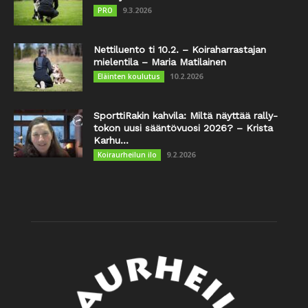
9.3.2026
PRO
Nettiluento ti 10.2. – Koiraharrastajan
mielentila – Maria Matilainen
10.2.2026
Eläinten koulutus
SporttiRakin kahvila: Miltä näyttää rally-
tokon uusi sääntövuosi 2026? – Krista
Karhu...
9.2.2026
Koiraurheilun ilo