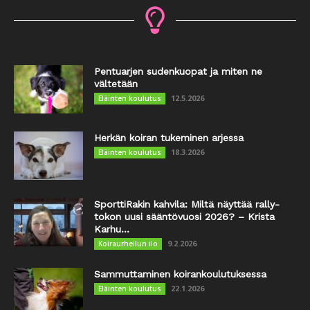
Pentuarjen sudenkuopat ja miten ne
vältetään
12.5.2026
Eläinten koulutus
Herkän koiran tukeminen arjessa
18.3.2026
Eläinten koulutus
SporttiRakin kahvila: Miltä näyttää rally-
tokon uusi sääntövuosi 2026? – Krista
Karhu...
9.2.2026
Koiraurheilun ilo
Sammuttaminen koirankoulutuksessa
22.1.2026
Eläinten koulutus