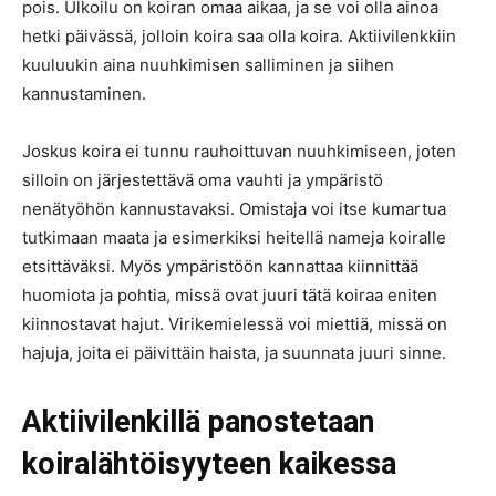
pois. Ulkoilu on koiran omaa aikaa, ja se voi olla ainoa
hetki päivässä, jolloin koira saa olla koira. Aktiivilenkkiin
kuuluukin aina nuuhkimisen salliminen ja siihen
kannustaminen.
Joskus koira ei tunnu rauhoittuvan nuuhkimiseen, joten
silloin on järjestettävä oma vauhti ja ympäristö
nenätyöhön kannustavaksi. Omistaja voi itse kumartua
tutkimaan maata ja esimerkiksi heitellä nameja koiralle
etsittäväksi. Myös ympäristöön kannattaa kiinnittää
huomiota ja pohtia, missä ovat juuri tätä koiraa eniten
kiinnostavat hajut. Virikemielessä voi miettiä, missä on
hajuja, joita ei päivittäin haista, ja suunnata juuri sinne.
Aktiivilenkillä panostetaan
koiralähtöisyyteen kaikessa