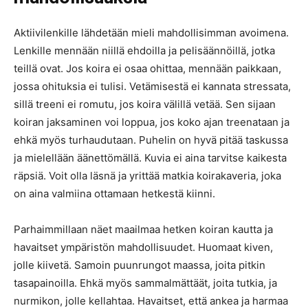
Aktiivilenkille lähdetään mieli mahdollisimman avoimena.
Lenkille mennään niillä ehdoilla ja pelisäännöillä, jotka
teillä ovat. Jos koira ei osaa ohittaa, mennään paikkaan,
jossa ohituksia ei tulisi. Vetämisestä ei kannata stressata,
sillä treeni ei romutu, jos koira välillä vetää. Sen sijaan
koiran jaksaminen voi loppua, jos koko ajan treenataan ja
ehkä myös turhaudutaan. Puhelin on hyvä pitää taskussa
ja mielellään äänettömällä. Kuvia ei aina tarvitse kaikesta
räpsiä. Voit olla läsnä ja yrittää matkia koirakaveria, joka
on aina valmiina ottamaan hetkestä kiinni.
Parhaimmillaan näet maailmaa hetken koiran kautta ja
havaitset ympäristön mahdollisuudet. Huomaat kiven,
jolle kiivetä. Samoin puunrungot maassa, joita pitkin
tasapainoilla. Ehkä myös sammalmättäät, joita tutkia, ja
nurmikon, jolle kellahtaa. Havaitset, että ankea ja harmaa