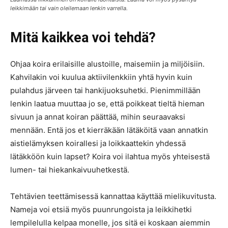
leikkimään tai vain oleilemaan lenkin varrella.
Mitä kaikkea voi tehdä?
Ohjaa koira erilaisille alustoille, maisemiin ja miljöisiin.
Kahvilakin voi kuulua aktiivilenkkiin yhtä hyvin kuin
pulahdus järveen tai hankijuoksuhetki. Pienimmillään
lenkin laatua muuttaa jo se, että poikkeat tieltä hieman
sivuun ja annat koiran päättää, mihin seuraavaksi
mennään. Entä jos et kierräkään lätäköitä vaan annatkin
aistielämyksen koirallesi ja loikkaattekin yhdessä
lätäkköön kuin lapset? Koira voi ilahtua myös yhteisestä
lumen- tai hiekankaivuuhetkestä.
Tehtävien teettämisessä kannattaa käyttää mielikuvitusta.
Nameja voi etsiä myös puunrungoista ja leikkihetki
lempilelulla kelpaa monelle, jos sitä ei koskaan aiemmin