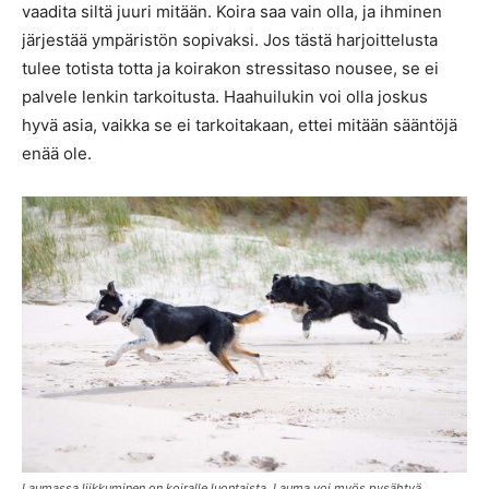
vaadita siltä juuri mitään. Koira saa vain olla, ja ihminen
järjestää ympäristön sopivaksi. Jos tästä harjoittelusta
tulee totista totta ja koirakon stressitaso nousee, se ei
palvele lenkin tarkoitusta. Haahuilukin voi olla joskus
hyvä asia, vaikka se ei tarkoitakaan, ettei mitään sääntöjä
enää ole.
Laumassa liikkuminen on koiralle luontaista. Lauma voi myös pysähtyä