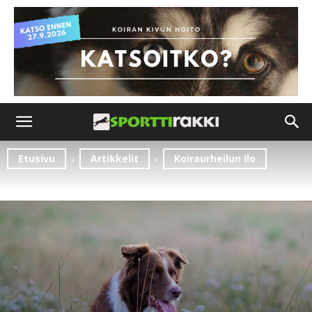
Etusivu
Artikkelit
Koiraurheilun ilo