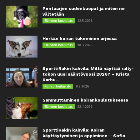
Pentuarjen sudenkuopat ja miten ne
vältetään
12.5.2026
Eläinten koulutus
Herkän koiran tukeminen arjessa
18.3.2026
Eläinten koulutus
SporttiRakin kahvila: Miltä näyttää rally-
tokon uusi sääntövuosi 2026? – Krista
Karhu...
9.2.2026
Koiraurheilun ilo
Sammuttaminen koirankoulutuksessa
22.1.2026
Eläinten koulutus
SporttiRakin kahvila: Koiran
käyttäytyminen ja oppiminen – Sofia