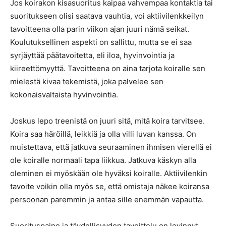
Jos koirakon kisasuoritus kaipaa vahvempaa kontaktia tai
suoritukseen olisi saatava vauhtia, voi aktiivilenkkeilyn
tavoitteena olla parin viikon ajan juuri nämä seikat.
Koulutuksellinen aspekti on sallittu, mutta se ei saa
syrjäyttää päätavoitetta, eli iloa, hyvinvointia ja
kiireettömyyttä. Tavoitteena on aina tarjota koiralle sen
mielestä kivaa tekemistä, joka palvelee sen
kokonaisvaltaista hyvinvointia.
Joskus lepo treenistä on juuri sitä, mitä koira tarvitsee.
Koira saa häröillä, leikkiä ja olla villi luvan kanssa. On
muistettava, että jatkuva seuraaminen ihmisen vierellä ei
ole koiralle normaali tapa liikkua. Jatkuva käskyn alla
oleminen ei myöskään ole hyväksi koiralle. Aktiivilenkin
tavoite voikin olla myös se, että omistaja näkee koiransa
persoonan paremmin ja antaa sille enemmän vapautta.
Suorituspaine ja täydellisyyden tavoittelu on levinnyt