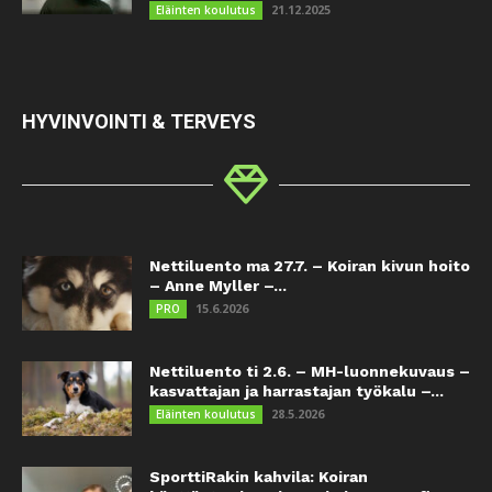
21.12.2025
Eläinten koulutus
HYVINVOINTI & TERVEYS
Nettiluento ma 27.7. – Koiran kivun hoito
– Anne Myller –...
15.6.2026
PRO
Nettiluento ti 2.6. – MH-luonnekuvaus –
kasvattajan ja harrastajan työkalu –...
28.5.2026
Eläinten koulutus
SporttiRakin kahvila: Koiran