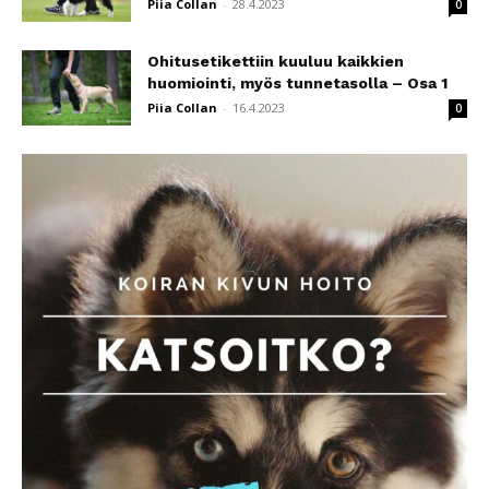
Piia Collan
-
28.4.2023
0
Ohitusetikettiin kuuluu kaikkien
huomiointi, myös tunnetasolla – Osa 1
Piia Collan
-
16.4.2023
0