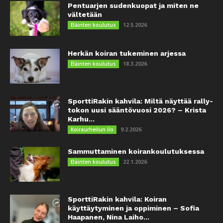
Pentuarjen sudenkuopat ja miten ne
vältetään
12.5.2026
Eläinten koulutus
Herkän koiran tukeminen arjessa
18.3.2026
Eläinten koulutus
SporttiRakin kahvila: Miltä näyttää rally-
tokon uusi sääntövuosi 2026? – Krista
Karhu...
9.2.2026
Koiraurheilun ilo
Sammuttaminen koirankoulutuksessa
22.1.2026
Eläinten koulutus
SporttiRakin kahvila: Koiran
käyttäytyminen ja oppiminen – Sofia
Haapanen, Nina Laiho...