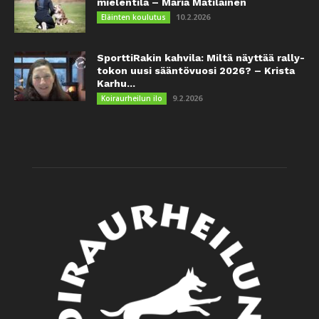
mielentila – Maria Matilainen
10.2.2026
Eläinten koulutus
SporttiRakin kahvila: Miltä näyttää rally-
tokon uusi sääntövuosi 2026? – Krista
Karhu...
9.2.2026
Koiraurheilun ilo