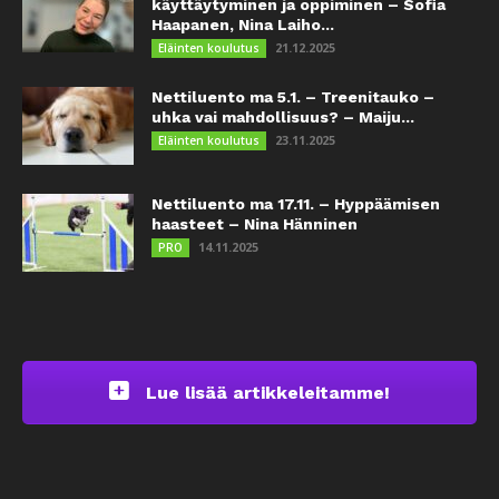
käyttäytyminen ja oppiminen – Sofia
Haapanen, Nina Laiho...
21.12.2025
Eläinten koulutus
Nettiluento ma 5.1. – Treenitauko –
uhka vai mahdollisuus? – Maiju...
23.11.2025
Eläinten koulutus
Nettiluento ma 17.11. – Hyppäämisen
haasteet – Nina Hänninen
14.11.2025
PRO
Lue lisää artikkeleitamme!