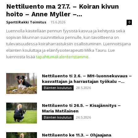
Nettiluento ma 27.7. – Koiran kivun
hoito – Anne Myller –...
SporttiRakki Toimitus
-
15.6.2026
0
Luennolla käsitellään pennun fyysistä kasvua ja kehitystä sekä
sopivan liikunnan suunnittelua pennulle, kun tavoitteena on
tulevaisuudessa koiraharrastuksiin osallistuminen. Luennoitsijana
eläinten kouluttaja ja eläinfysioterapeutti Milka Tauru. Lue
luennosta lisää
tapahtumakalenteristamme
.
Nettiluento ti 2.6. – MH-luonnekuvaus –
kasvattajan ja harrastajan työkalu –...
28.5.2026
Eläinten koulutus
Nettiluento ti 26.5. – Kisajännitys –
Maria Matilainen
26.5.2026
Eläinten koulutus
Nettiluento ke 11.3. – Ohjaajana