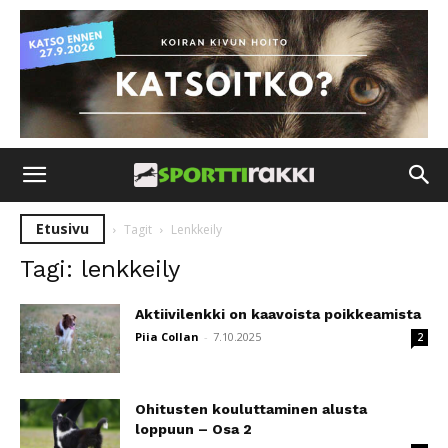
Etusivu
Tagit
Lenkkeily
Tagi: lenkkeily
Aktiivilenkki on kaavoista poikkeamista
Piia Collan
-
7.10.2025
2
Ohitusten kouluttaminen alusta
loppuun – Osa 2