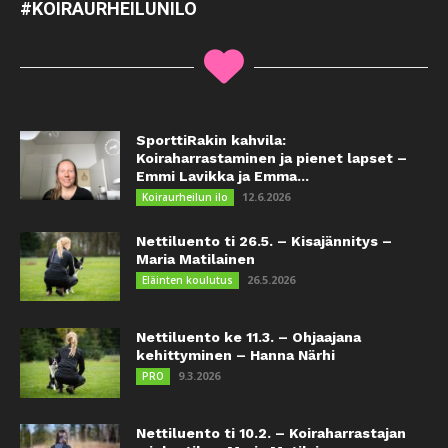
#KOIRAURHEILUNILO
SporttiRakin kahvila:
Koiraharrastaminen ja pienet lapset –
Emmi Lavikka ja Emma...
12.6.2026
Koiraurheilun ilo
Nettiluento ti 26.5. – Kisajännitys –
Maria Matilainen
26.5.2026
Eläinten koulutus
Nettiluento ke 11.3. – Ohjaajana
kehittyminen – Hanna Närhi
9.3.2026
PRO
Nettiluento ti 10.2. – Koiraharrastajan