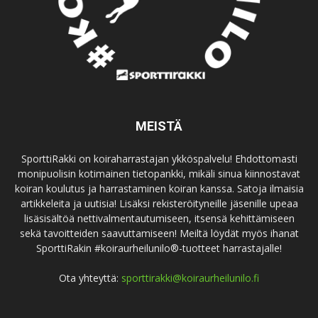
MEISTÄ
SporttiRakki on koiraharrastajan ykköspalvelu! Ehdottomasti
monipuolisin kotimainen tietopankki, mikäli sinua kiinnostavat
koiran koulutus ja harrastaminen koiran kanssa. Satoja ilmaisia
artikkeleita ja uutisia! Lisäksi rekisteröityneille jäsenille upeaa
lisäsisältöä nettivalmentautumiseen, itsensä kehittämiseen
sekä tavoitteiden saavuttamiseen! Meiltä löydät myös ihanat
SporttiRakin #koiraurheilunilo®-tuotteet harrastajalle!
Ota yhteyttä:
sporttirakki@koiraurheilunilo.fi