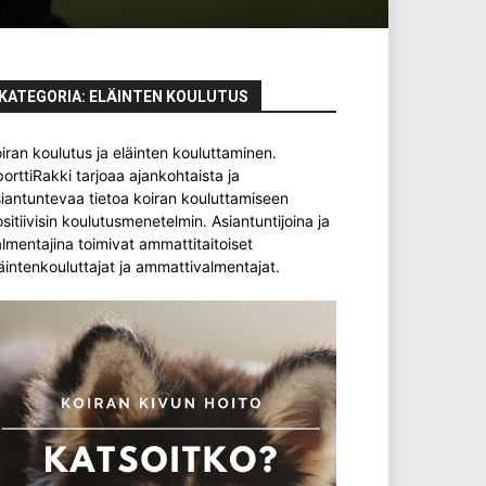
KATEGORIA: ELÄINTEN KOULUTUS
iran koulutus ja eläinten kouluttaminen.
orttiRakki tarjoaa ajankohtaista ja
iantuntevaa tietoa koiran kouluttamiseen
sitiivisin koulutusmenetelmin. Asiantuntijoina ja
lmentajina toimivat ammattitaitoiset
äintenkouluttajat ja ammattivalmentajat.