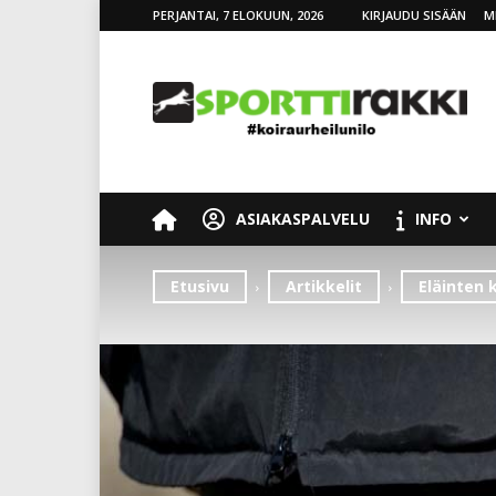
PERJANTAI, 7 ELOKUUN, 2026
KIRJAUDU SISÄÄN
M
SporttiRakki
ASIAKASPALVELU
INFO
Etusivu
Artikkelit
Eläinten 