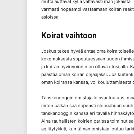
mutta auttavat kyllä valtavasti ihan jokaista
varmasti nopeampi vastaamaan koiran reaktio
asioissa.
Koirat vaihtoon
Joskus tekee hyvää antaa oma koira toiselle 
kokemuksesta sopeutuessaan uuden ihmisen ty
ja koiran hyvinvoinnin on oltava etusijalla. Ka
päästää oman koiran ohjaajaksi. Jos kuitenk
oman koiransa kanssa, voi kouluttamisesta op
Tanskandoggin omistajalle avautuu uusi maa
miten palkan saa nopeasti chihuahuan suuhu
tanskandoggin kanssa eri tavalla hihnakäytö
Aina rauhallisten koirien parissa toiminut s
agilitytykkiä, kun tämän omistaja joutuu t