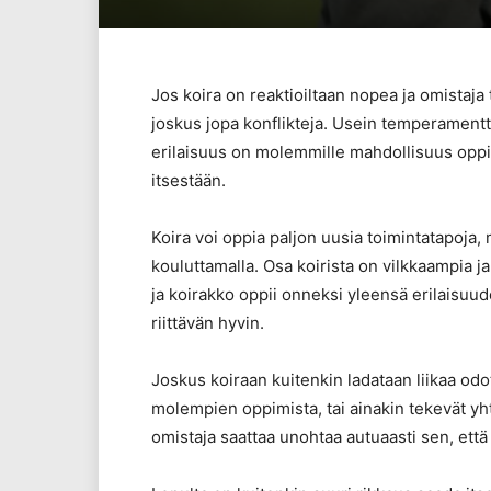
Jos koira on reaktioiltaan nopea ja omistaja 
joskus jopa konflikteja. Usein temperamentti
erilaisuus on molemmille mahdollisuus oppia
itsestään.
Koira voi oppia paljon uusia toimintatapoja
kouluttamalla. Osa koirista on vilkkaampia j
ja koirakko oppii onneksi yleensä erilaisuu
riittävän hyvin.
Joskus koiraan kuitenkin ladataan liikaa odot
molempien oppimista, tai ainakin tekevät y
omistaja saattaa unohtaa autuaasti sen, että 