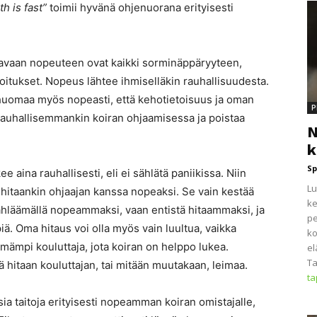
h is fast”
toimii hyvänä ohjenuorana erityisesti
ulavaan nopeuteen ovat kaikki sorminäppäryyteen,
rjoitukset. Nopeus lähtee ihmiselläkin rauhallisuudesta.
 huomaa myös nopeasti, että kehotietoisuus ja oman
P
 rauhallisemmankin koiran ohjaamisessa ja poistaa
N
k
Sp
 aina rauhallisesti, eli ei sählätä paniikissa. Niin
Lu
 hitaankin ohjaajan kanssa nopeaksi. Se vain kestää
ke
hläämällä nopeammaksi, vaan entistä hitaammaksi, ja
pe
ä. Oma hitaus voi olla myös vain luultua, vaikka
ko
mämpi kouluttaja, jota koiran on helppo lukea.
el
Ta
 hitaan kouluttajan, tai mitään muutakaan, leimaa.
t
sia taitoja erityisesti nopeamman koiran omistajalle,