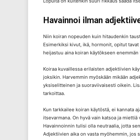
Lopulta on kuitenkin suuri rikkaus saada its
Havainnoi ilman adjektiiv
Niin koiran nopeuden kuin hitaudenkin taustall
Esimerkiksi kivut, ikä, hormonit, opitut tavat
heijastuu aina koiran käytökseen enemmän
Koiraa kuvaillessa erilaisten adjektiivien käy
joksikin. Harvemmin myöskään mikään adjektii
yksiselitteinen ja suoraviivaisesti oikein. Lis
tarkoittaa.
Kun tarkkailee koiran käytöstä, ei kannata ajat
itsevarmana. On hyvä vain katsoa ja miettiä
Havainnoinnin tulisi olla neutraalia, jotta s
Adjektiivien aika on vasta myöhemmin, jos s