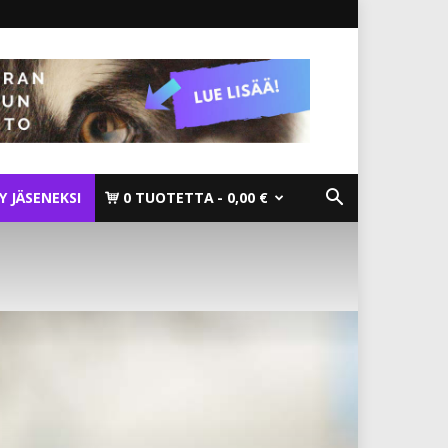
TY JÄSENEKSI
0 TUOTETTA
0,00 €