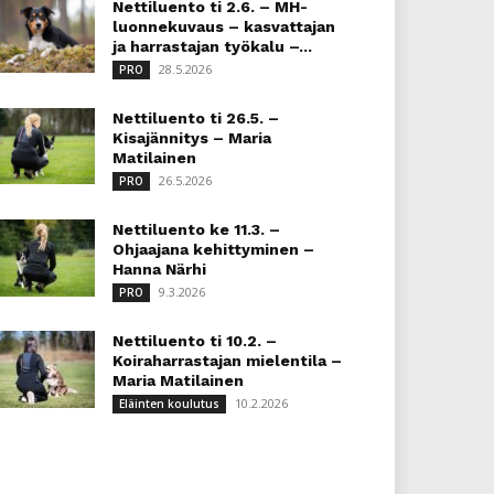
Nettiluento ti 2.6. – MH-
luonnekuvaus – kasvattajan
ja harrastajan työkalu –...
28.5.2026
PRO
Nettiluento ti 26.5. –
Kisajännitys – Maria
Matilainen
26.5.2026
PRO
Nettiluento ke 11.3. –
Ohjaajana kehittyminen –
Hanna Närhi
9.3.2026
PRO
Nettiluento ti 10.2. –
Koiraharrastajan mielentila –
Maria Matilainen
10.2.2026
Eläinten koulutus