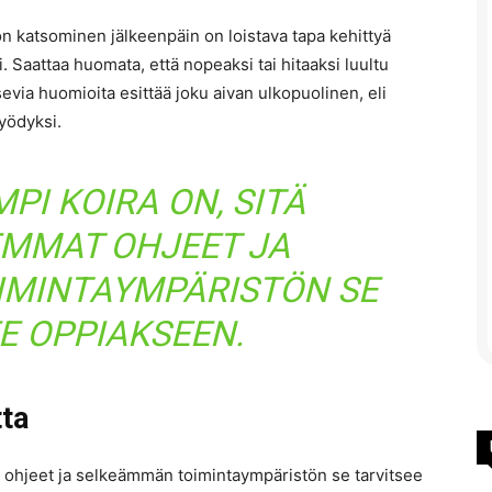
eon katsominen jälkeenpäin on loistava tapa kehittyä
. Saattaa huomata, että nopeaksi tai hitaaksi luultu
sevia huomioita esittää joku aivan ulkopuolinen, eli
yödyksi.
PI KOIRA ON, SITÄ
EMMAT OHJEET JA
MINTAYMPÄRISTÖN SE
E OPPIAKSEEN.
tta
t ohjeet ja selkeämmän toimintaympäristön se tarvitsee