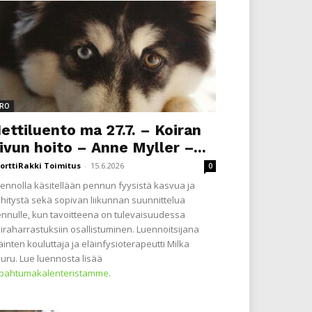
RO
ettiluento ma 27.7. – Koiran
ivun hoito – Anne Myller –...
orttiRakki Toimitus
-
15.6.2026
0
ennolla käsitellään pennun fyysistä kasvua ja
hitystä sekä sopivan liikunnan suunnittelua
nnulle, kun tavoitteena on tulevaisuudessa
iraharrastuksiin osallistuminen. Luennoitsijana
äinten kouluttaja ja eläinfysioterapeutti Milka
uru. Lue luennosta lisää
apahtumakalenteristamme
.