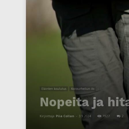
Eläinten koulutus
Koiraurheilun ilo
Nopeita ja hita
Kirjoittaja
Piia Collan
-
3.9.2024
1927
2