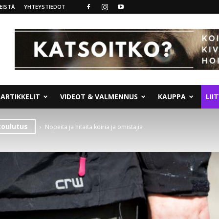
EISTÄ
YHTEYSTIEDOT
ARTIKKELIT
VIDEOT & VALMENNUS
KAUPPA
LII
koulutus
Nopeita ja hitaita koiria ja omistajia