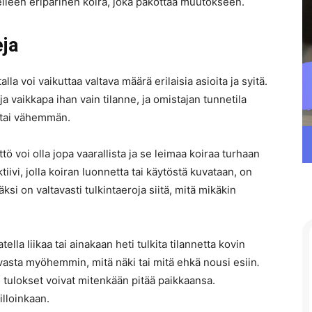
elleen eriparinen koira, joka pakottaa muutokseen.
eja
a voi vaikuttaa valtava määrä erilaisia asioita ja syitä.
 ja vaikkapa ihan vain tilanne, ja omistajan tunnetila
 tai vähemmän.
ttö voi olla jopa vaarallista ja se leimaa koiraa turhaan
vi, jolla koiran luonnetta tai käytöstä kuvataan, on
äksi on valtavasti tulkintaeroja siitä, mitä mikäkin
ella liikaa tai ainakaan heti tulkita tilannetta kovin
 vasta myöhemmin, mitä näki tai mitä ehkä nousi esiin
.
en tulokset voivat mitenkään pitää paikkaansa.
illoinkaan.