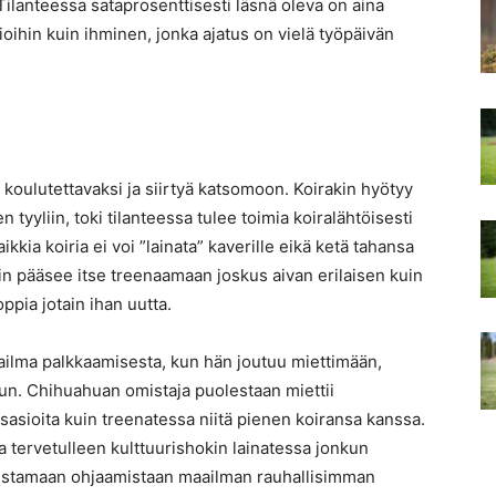
. Tilanteessa sataprosenttisesti läsnä oleva on aina
ihin kuin ihminen, jonka ajatus on vielä työpäivän
koulutettavaksi ja siirtyä katsomoon. Koirakin hyötyy
yliin, toki tilanteessa tulee toimia koiralähtöisesti
ikkia koiria ei voi ”lainata” kaverille eikä ketä tahansa
in pääsee itse treenaamaan joskus aivan erilaisen kuin
pia jotain ihan uutta.
ilma palkkaamisesta, kun hän joutuu miettimään,
n. Chihuahuan omistaja puolestaan miettii
sasioita kuin treenatessa niitä pienen koiransa kanssa.
aa tervetulleen kulttuurishokin lainatessa jonkun
arkistamaan ohjaamistaan maailman rauhallisimman