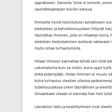
oppiakseen. Sanonta
”slow is smooth, smoot
vauhdikkaampien koirien kanssa.
Ihmiselle hyviä harjoituksia rauhalliseen s
elekieleen ja kehotietoisuuteen liittyvät ha
Vauhdikas ihminen, jolla on hitaampi koira,
elekielen tiedostaminen auttavat valtavasti
myös omaa turhautumista.
Hitaan ihmisen kannattaa tehdä sen mitä tekee
uskomatonta kuin se onkin, koira oppii kyllä
ehkä pidempään. Hidas ihminen ei muutu sä
koira turhautuu viestien ollessa epäselvempi
todellisuudessa onkin täsmällinen ja eleettö
Omaankaan otsaan ei kannata ihan heti lyödä
Läsnäolon taito ja keskittyminen ovat oleelli