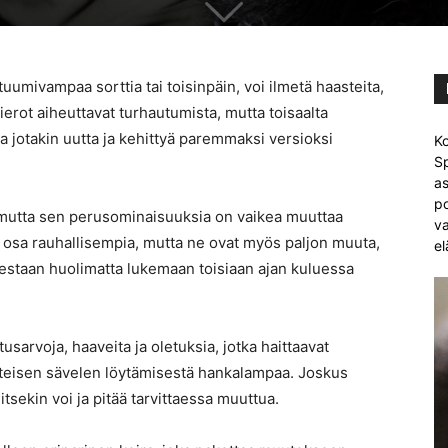
tuumivampaa sorttia tai toisinpäin, voi ilmetä haasteita,
erot aiheuttavat turhautumista, mutta toisaalta
 jotakin uutta ja kehittyä paremmaksi versioksi
Ko
Sp
as
po
, mutta sen perusominaisuuksia on vaikea muuttaa
va
a osa rauhallisempia, mutta ne ovat myös paljon muuta,
el
destaan huolimatta lukemaan toisiaan ajan kuluessa
usarvoja, haaveita ja oletuksia, jotka haittaavat
hteisen sävelen löytämisestä hankalampaa. Joskus
itsekin voi ja pitää tarvittaessa muuttua.