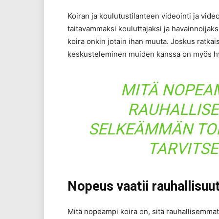
Koiran ja koulutustilanteen videointi ja vid
taitavammaksi kouluttajaksi ja havainnoijaksi
koira onkin jotain ihan muuta. Joskus ratkai
keskusteleminen muiden kanssa on myös h
MITÄ NOPEAM
RAUHALLIS
SELKEÄMMÄN TOI
TARVITSE
Nopeus vaatii rauhallisuu
Mitä nopeampi koira on, sitä rauhallisemma