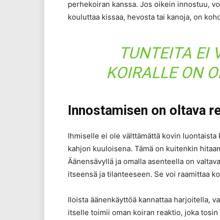
perhekoiran kanssa. Jos oikein innostuu, voi 
kouluttaa kissaa, hevosta tai kanoja, on kohd
TUNTEITA EI 
KOIRALLE ON O
Innostamisen on oltava re
Ihmiselle ei ole välttämättä kovin luontaista k
kahjon kuuloisena. Tämä on kuitenkin hita
Äänensävyllä ja omalla asenteella on valtava
itseensä ja tilanteeseen. Se voi raamittaa ko
Iloista äänenkäyttöä kannattaa harjoitella,
itselle toimii oman koiran reaktio, joka tosi