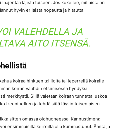
laajentaa lajista toiseen. Jos kokeilee, millaista on
annut hyvin erilaista nopeutta ja hitautta.
VOI VALEHDELLA JA
LTAVA AITO ITSENSÄ.
hellistä
ehua koiraa hihkuen tai iloita tai leperrellä koiralle
amman koiran vauhdin etsimisessä hyödyksi.
sti merkitystä. Sillä valetaan koiraan tunnetta, uskoa
ko treenihetken ja tehdä siitä täysin toisenlaisen.
 vaikka sitten omassa olohuoneessa. Kannustimena
n voi ensimmäisillä kerroilla olla kummastunut. Ääntä ja