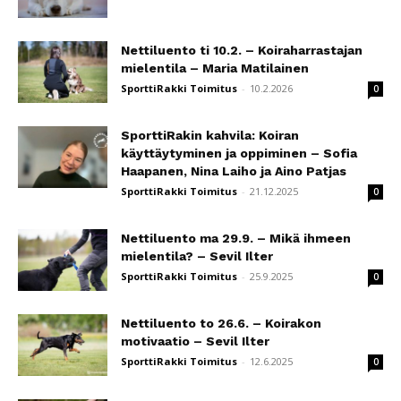
Nettiluento ti 10.2. – Koiraharrastajan
mielentila – Maria Matilainen
SporttiRakki Toimitus
-
10.2.2026
0
SporttiRakin kahvila: Koiran
käyttäytyminen ja oppiminen – Sofia
Haapanen, Nina Laiho ja Aino Patjas
SporttiRakki Toimitus
-
21.12.2025
0
Nettiluento ma 29.9. – Mikä ihmeen
mielentila? – Sevil Ilter
SporttiRakki Toimitus
-
25.9.2025
0
Nettiluento to 26.6. – Koirakon
motivaatio – Sevil Ilter
SporttiRakki Toimitus
-
12.6.2025
0