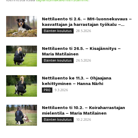
Nettiluento ti 2.6. – MH-luonnekuvaus –
kasvattajan ja harrastajan työkalu –...
28.5.2026
Eläinten koulutus
Nettiluento ti 26.5. – Kisajännitys –
Maria Matilainen
26.5.2026
Eläinten koulutus
Nettiluento ke 11.3. – Ohjaajana
kehittyminen – Hanna Närhi
9.3.2026
PRO
Nettiluento ti 10.2. – Koiraharrastajan
mielentila – Maria Matilainen
10.2.2026
Eläinten koulutus