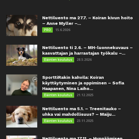
Nettiluento ma 27.7. – Koiran kivun hoito
– Anne Myller –...
15.6.2026
PRO
Nettiluento ti 2.6. – MH-luonnekuvaus –
kasvattajan ja harrastajan työkalu –...
28.5.2026
Eläinten koulutus
SporttiRakin kahvila: Koiran
käyttäytyminen ja oppiminen – Sofia
Haapanen, Nina Laiho...
21.12.2025
Eläinten koulutus
Nettiluento ma 5.1. – Treenitauko –
uhka vai mahdollisuus? – Maiju...
23.11.2025
Eläinten koulutus
Nettiluento ma 17.11. – Hyppäämisen