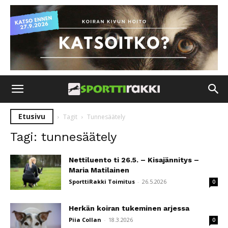
Etusivu
Tagit
Tunnesäätely
Tagi: tunnesäätely
Nettiluento ti 26.5. – Kisajännitys –
Maria Matilainen
SporttiRakki Toimitus
-
26.5.2026
0
Herkän koiran tukeminen arjessa
Piia Collan
-
18.3.2026
0