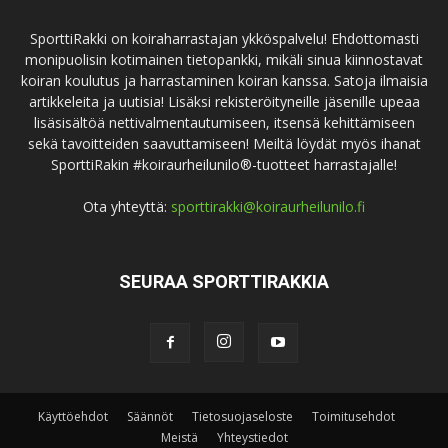
SporttiRakki on koiraharrastajan ykköspalvelu! Ehdottomasti
monipuolisin kotimainen tietopankki, mikäli sinua kiinnostavat
koiran koulutus ja harrastaminen koiran kanssa. Satoja ilmaisia
artikkeleita ja uutisia! Lisäksi rekisteröityneille jäsenille upeaa
lisäsisältöä nettivalmentautumiseen, itsensä kehittämiseen
sekä tavoitteiden saavuttamiseen! Meiltä löydät myös ihanat
SporttiRakin #koiraurheilunilo®-tuotteet harrastajalle!
Ota yhteyttä:
sporttirakki@koiraurheilunilo.fi
SEURAA SPORTTIRAKKIA
Käyttöehdot
Säännöt
Tietosuojaseloste
Toimitusehdot
Meistä
Yhteystiedot