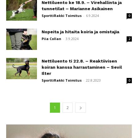
Nettiluento ke 18.9. – Virehallinta ja
tunnetilat – Marianne Asikainen
SporttiRakki Toimitus
-
6.9.2024
0
Nopeita ja hitaita koiria ja omistajia
Piia Collan
-
3.9.2024
2
Nettiluento ti 22.8. – Reaktiivisen
koiran kanssa harrastaminen – Sevil
Ilter
SporttiRakki Toimitus
-
22.8.2023
0
1
2