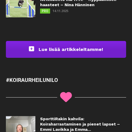
haasteet – Nina Hänninen
14.11.2025
PRO
Lue lisää artikkeleitamme!
#KOIRAURHEILUNILO
SporttiRakin kahvila:
Koiraharrastaminen ja pienet lapset –
Emmi Lavikka ja Emma...