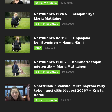
12.6.2026
Koiraurheilun ilo
Nettiluento ti 26.5. – Kisajännitys –
Maria Matilainen
26.5.2026
Eläinten koulutus
Nettiluento ke 11.3. – Ohjaajana
kehittyminen – Hanna Närhi
9.3.2026
PRO
Nettiluento ti 10.2. – Koiraharrastajan
mielentila – Maria Matilainen
10.2.2026
Eläinten koulutus
SporttiRakin kahvila: Miltä näyttää rally-
tokon uusi sääntövuosi 2026? – Krista
Karhu...
9.2.2026
Koiraurheilun ilo