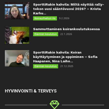
SporttiRakin kahvila: Miltä näyttää rally-
tokon uusi sääntövuosi 2026? – Krista
Karhu...
9.2.2026
Koiraurheilun ilo
Sammuttaminen koirankoulutuksessa
22.1.2026
Eläinten koulutus
SporttiRakin kahvila: Koiran
käyttäytyminen ja oppiminen – Sofia
Haapanen, Nina Laiho...
21.12.2025
Eläinten koulutus
HYVINVOINTI & TERVEYS