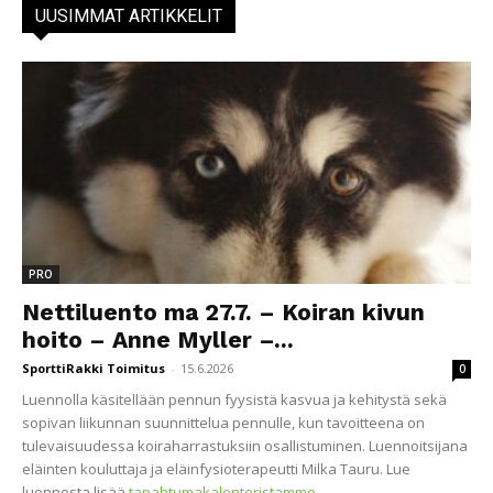
UUSIMMAT ARTIKKELIT
PRO
Nettiluento ma 27.7. – Koiran kivun
hoito – Anne Myller –...
SporttiRakki Toimitus
-
15.6.2026
0
Luennolla käsitellään pennun fyysistä kasvua ja kehitystä sekä
sopivan liikunnan suunnittelua pennulle, kun tavoitteena on
tulevaisuudessa koiraharrastuksiin osallistuminen. Luennoitsijana
eläinten kouluttaja ja eläinfysioterapeutti Milka Tauru. Lue
luennosta lisää
tapahtumakalenteristamme
.