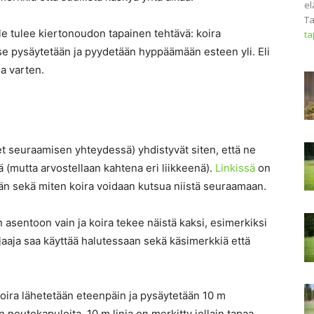
el
Ta
lle tulee kiertonoudon tapainen tehtävä: koira
t
se pysäytetään ja pyydetään hyppäämään esteen yli. Eli
a varten.
t seuraamisen yhteydessä) yhdistyvät siten, että ne
(mutta arvostellaan kahtena eri liikkeenä).
Linkissä
on
än sekä miten koira voidaan kutsua niistä seuraamaan.
 asentoon vain ja koira tekee näistä kaksi, esimerkiksi
aaja saa käyttää halutessaan sekä käsimerkkiä että
oira lähetetään eteenpäin ja pysäytetään 10 m
noutokapuloita. 10 m linja on merkitty jollain tapaa