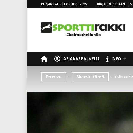
PERJANTAI, 7 ELOKUUN, 2026
KIRJAUDU SISÄÄN
M
SporttiRakki
ASIAKASPALVELU
INFO
Etusivu
Nuuski tämä
Toko uudist