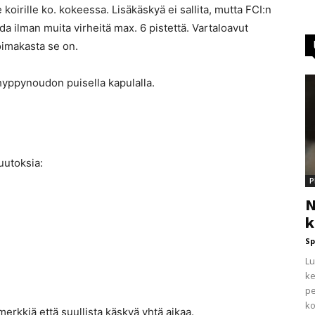
koirille ko. kokeessa. Lisäkäskyä ei sallita, mutta FCI:n
a ilman muita virheitä max. 6 pistettä. Vartaloavut
voimakasta se on.
 hyppynoudon puisella kapulalla.
uutoksia:
P
N
k
Sp
Lu
ke
pe
ko
merkkiä että suullista käskyä yhtä aikaa.