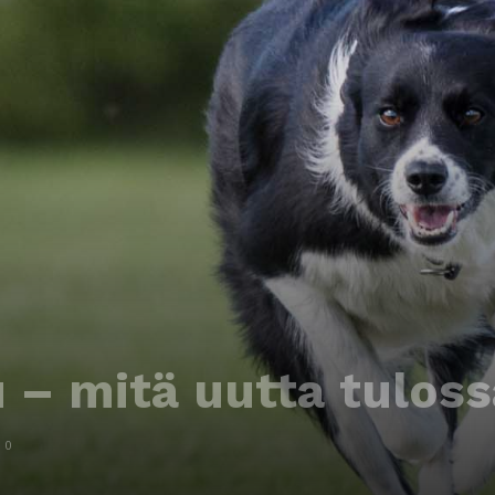
– mitä uutta tulossa
0