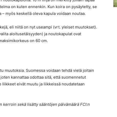
etelma on kuten ennenkin. Kun koira on pysäytetty, se
 – myös keskellä oleva kapula voidaan noutaa.
, eli niitä on nyt useampi (vrt. yleiset muutokset).
alita aloitusetäisyyden) ja noutokapulat ovat
 maksimikorkeus on 60 cm.
tu muutoksia. Suomessa voidaan tehdä vielä joitain
 joten kannattaa odottaa sitä, että suomennetut
e liikkeet eivät muutu ja liikkeissä noudatetaan
n kerroin sekä lisätty sääntöjen päivämäärä FCI:n