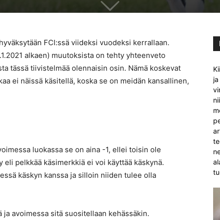
hyväksytään FCI:ssä viideksi vuodeksi kerrallaan.
1.1.2021 alkaen) muutoksista on tehty yhteenveto
osta tässä tiivistelmää olennaisin osin. Nämä koskevat
Ki
ja
aa ei näissä käsitellä, koska se on meidän kansallinen,
vi
ni
mo
pe
ar
te
voimessa luokassa se on aina -1, ellei toisin ole
ne
ky eli pelkkää käsimerkkiä ei voi käyttää käskynä.
al
tu
dessä käskyn kanssa ja silloin niiden tulee olla
sä ja avoimessa sitä suositellaan kehässäkin.