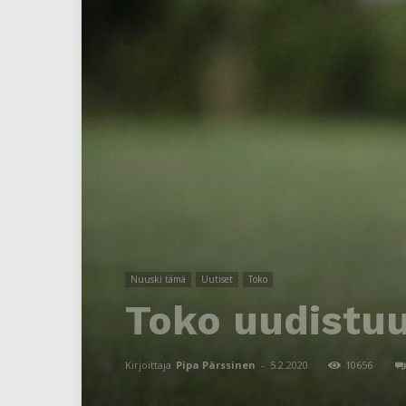
Nuuski tämä
Uutiset
Toko
Toko uudistuu 
Kirjoittaja
Pipa Pärssinen
-
5.2.2020
10656