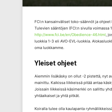
FCI:n kansainväliset toko-säännöt ja ohjeet 
Tulevien sääntöjen (FCI:n sivulla voimassa 
http://www.fci.be/en/Obedience-46.html
, j
luokkia 1-3 eli AVO-EVL-luokkia. Alokasluokk
oma luokkamme.
Yleiset ohjeet
Aiemmin lisäkäsky on ollut -2 pistettä, nyt a
mainittu. Kaikissa liikkeissä pitää antaa käs
Joissain liikkeissä käsimerkki on sallittu yh
yhtäaikaiset ja yhtä pitkät.
Koiralla tulee olla kaulapanta ryhmäliikkeis