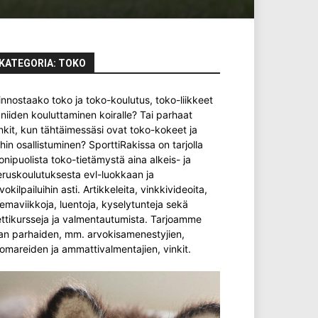
KATEGORIA: TOKO
innostaako toko ja toko-koulutus, toko-liikkeet
 niiden kouluttaminen koiralle? Tai parhaat
nkit, kun tähtäimessäsi ovat toko-kokeet ja
ihin osallistuminen? SporttiRakissa on tarjolla
nipuolista toko-tietämystä aina alkeis- ja
ruskoulutuksesta evl-luokkaan ja
vokilpailuihin asti. Artikkeleita, vinkkivideoita,
emaviikkoja, luentoja, kyselytunteja sekä
ttikursseja ja valmentautumista. Tarjoamme
an parhaiden, mm. arvokisamenestyjien,
omareiden ja ammattivalmentajien, vinkit.