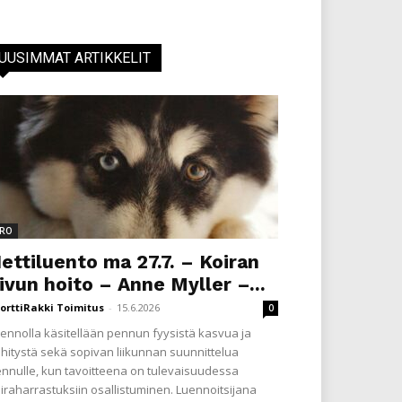
UUSIMMAT ARTIKKELIT
RO
ettiluento ma 27.7. – Koiran
ivun hoito – Anne Myller –...
orttiRakki Toimitus
-
15.6.2026
0
ennolla käsitellään pennun fyysistä kasvua ja
hitystä sekä sopivan liikunnan suunnittelua
nnulle, kun tavoitteena on tulevaisuudessa
iraharrastuksiin osallistuminen. Luennoitsijana