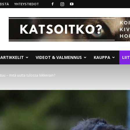
EISTÄ
YHTEYSTIEDOT
ARTIKKELIT
VIDEOT & VALMENNUS
KAUPPA
LII
uu – mitä uutta tulossa liikkeisiin?