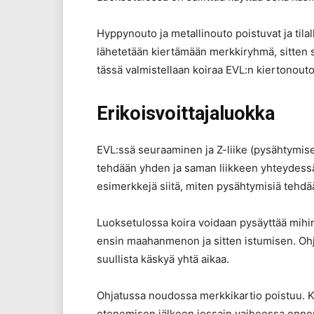
Hyppynouto ja metallinouto poistuvat ja tila
lähetetään kiertämään merkkiryhmä, sitten 
tässä valmistellaan koiraa EVL:n kiertonouto
Erikoisvoittajaluokka
EVL:ssä seuraaminen ja Z-liike (pysähtymise
tehdään yhden ja saman liikkeen yhteydessä 
esimerkkejä siitä, miten pysähtymisiä tehdä
Luoksetulossa koira voidaan pysäyttää mihin
ensin maahanmenon ja sitten istumisen. Ohj
suullista käskyä yhtä aikaa.
Ohjatussa noudossa merkkikartio poistuu. K
etenemisen jälkeen jossain vaiheessa ennen 