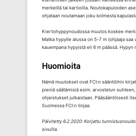
merkeillä tai kartioilla. Noutokapuloiden as
ohjataan noutamaan joku kolmesta kapulasta
Kiertohyppynoudossa muutos koskee merkkejä
Matka hypylle alussa on 5-7 m (ohjaaja saa v
kauempana hypyistä eli 6 m päässä. Hypyn
Huomioita
Nämä muutokset ovat FCI:n sääntöihin kirjat
pieniä säätämisiä esim. arvostelun suhteen,
ohjeistukset julkaistaan. Pääsääntöisesti its
Suomessa FCI:n linjaa.
Päivitetty 6.2.2020: Korjattu tunnistusnoudo
sivuilla.