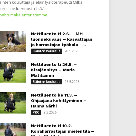
äinten kouluttaja ja eläinfysioterapeutti Milka
uru. Lue luennosta lisää
apahtumakalenteristamme
.
Nettiluento ti 2.6. – MH-
luonnekuvaus – kasvattajan
ja harrastajan työkalu –...
28.5.2026
Eläinten koulutus
Nettiluento ti 26.5. –
Kisajännitys – Maria
Matilainen
26.5.2026
Eläinten koulutus
Nettiluento ke 11.3. –
Ohjaajana kehittyminen –
Hanna Närhi
9.3.2026
PRO
Nettiluento ti 10.2. –
Koiraharrastajan mielentila –