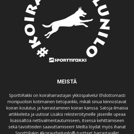
MEISTÄ
SporttiRakki on koiraharrastajan ykköspalvelu! Ehdottomasti
monipuolisin kotimainen tietopankki, mikäli sinua kiinnostavat
koiran koulutus ja harrastaminen koiran kanssa. Satoja ilmaisia
artikkeleita ja uutisia! Lisäksi rekisteröityneille jäsenille upeaa
lisäsisältöä nettivalmentautumiseen, itsensä kehittämiseen
sekä tavoitteiden saavuttamiseen! Meiltä löydät myös ihanat
SporttiRakin #koiraurheilunilo®-tuotteet harrastajalle!