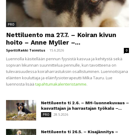
PRO
Nettiluento ma 27.7. – Koiran kivun
hoito – Anne Myller –...
SporttiRakki Toimitus
-
15.6.2026
0
Luennolla käsitellään pennun fyysistä kasvua ja kehitystä sekä
sopivan liikunnan suunnittelua pennulle, kun tavoitteena on
tulevaisuudessa koiraharrastuksiin osallistuminen. Luennoitsijana
eläinten kouluttaja ja eläinfysioterapeutti Milka Tauru. Lue
luennosta lisää
tapahtumakalenteristamme
.
Nettiluento ti 2.6. – MH-luonnekuvaus –
kasvattajan ja harrastajan työkalu –...
28.5.2026
PRO
Nettiluento ti 26.5. – Kisajännitys –