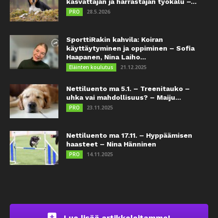
kasvattajan ja harrastajan työkalu –...
28.5.2026
PRO
SporttiRakin kahvila: Koiran
käyttäytyminen ja oppiminen – Sofia
Haapanen, Nina Laiho...
21.12.2025
Eläinten koulutus
Nettiluento ma 5.1. – Treenitauko –
uhka vai mahdollisuus? – Maiju...
23.11.2025
PRO
Nettiluento ma 17.11. – Hyppäämisen
haasteet – Nina Hänninen
14.11.2025
PRO
Lue lisää artikkeleitamme!