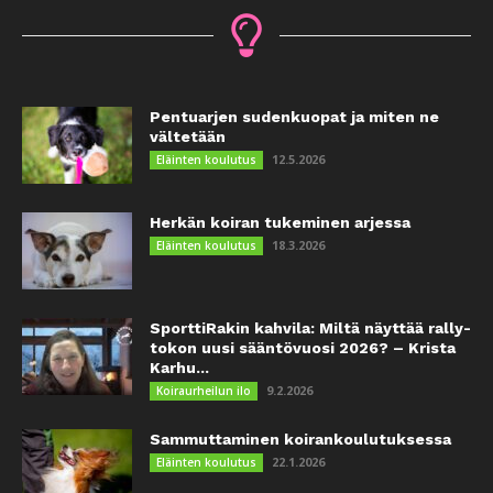
Pentuarjen sudenkuopat ja miten ne
vältetään
12.5.2026
Eläinten koulutus
Herkän koiran tukeminen arjessa
18.3.2026
Eläinten koulutus
SporttiRakin kahvila: Miltä näyttää rally-
tokon uusi sääntövuosi 2026? – Krista
Karhu...
9.2.2026
Koiraurheilun ilo
Sammuttaminen koirankoulutuksessa
22.1.2026
Eläinten koulutus