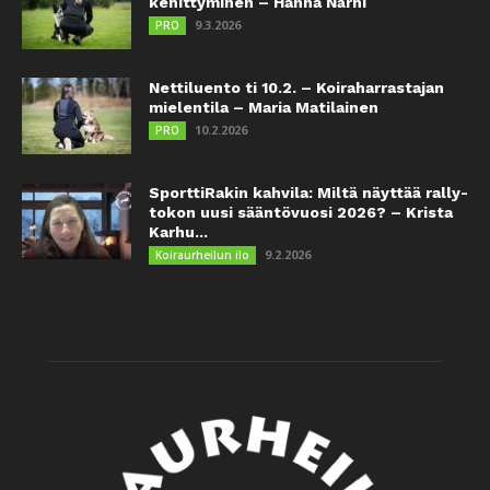
kehittyminen – Hanna Närhi
9.3.2026
PRO
Nettiluento ti 10.2. – Koiraharrastajan
mielentila – Maria Matilainen
10.2.2026
PRO
SporttiRakin kahvila: Miltä näyttää rally-
tokon uusi sääntövuosi 2026? – Krista
Karhu...
9.2.2026
Koiraurheilun ilo