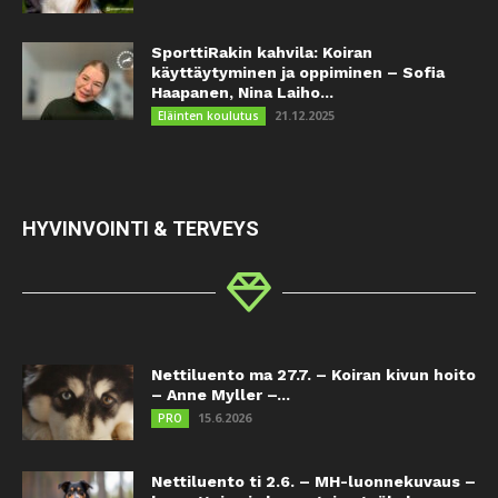
SporttiRakin kahvila: Koiran
käyttäytyminen ja oppiminen – Sofia
Haapanen, Nina Laiho...
21.12.2025
Eläinten koulutus
HYVINVOINTI & TERVEYS
Nettiluento ma 27.7. – Koiran kivun hoito
– Anne Myller –...
15.6.2026
PRO
Nettiluento ti 2.6. – MH-luonnekuvaus –