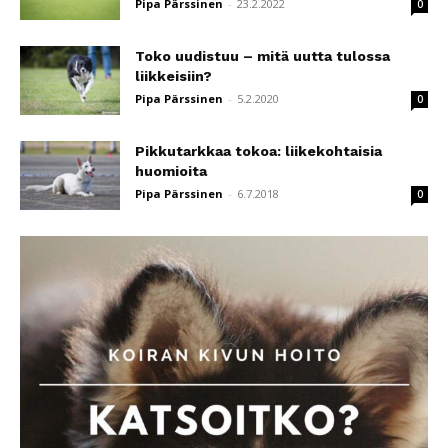
Pipa Pärssinen
-
23.2.2022
0
Toko uudistuu – mitä uutta tulossa
liikkeisiin?
Pipa Pärssinen
-
5.2.2020
0
Pikkutarkkaa tokoa: liikekohtaisia
huomioita
Pipa Pärssinen
-
6.7.2018
0