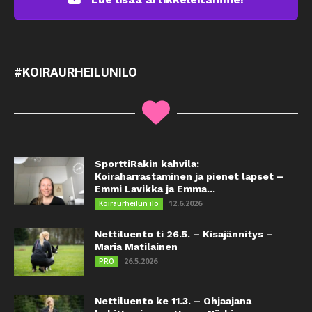
#KOIRAURHEILUNILO
SporttiRakin kahvila:
Koiraharrastaminen ja pienet lapset –
Emmi Lavikka ja Emma...
12.6.2026
Koiraurheilun ilo
Nettiluento ti 26.5. – Kisajännitys –
Maria Matilainen
26.5.2026
PRO
Nettiluento ke 11.3. – Ohjaajana