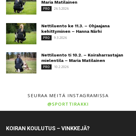
Maria Matilainen
26.5.2026
PRO
Nettiluento ke 11.3. – Ohjaajana
kehittyminen – Hanna Närhi
9.3.2026
PRO
Nettiluento ti 10.2. – Koiraharrastajan
mielentila – Maria Matilainen
10.2.2026
PRO
SEURAA MEITÄ INSTAGRAMISSA
@SPORTTIRAKKI
KOIRAN KOULUTUS – VINKKEJÄ?