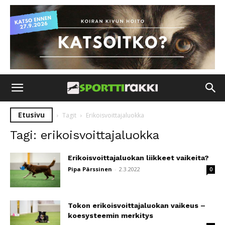
Etusivu
Tagit
Erikoisvoittajaluokka
Tagi: erikoisvoittajaluokka
Erikoisvoittajaluokan liikkeet vaikeita?
Pipa Pärssinen
-
2.3.2022
0
Tokon erikoisvoittajaluokan vaikeus –
koesysteemin merkitys