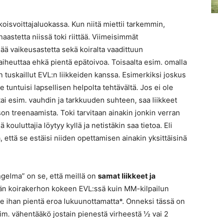
koisvoittajaluokassa. Kun niitä miettii tarkemmin,
haastetta niissä toki riittää. Viimeisimmät
ää vaikeusastetta sekä koiralta vaadittuun
aiheuttaa ehkä pientä epätoivoa. Toisaalta esim. omalla
uskaillut EVL:n liikkeiden kanssa. Esimerkiksi joskus
 tuntuisi lapsellisen helpolta tehtävältä. Jos ei ole
ai esim. vauhdin ja tarkkuuden suhteen, saa liikkeet
son treenaamista. Toki tarvitaan ainakin jonkin verran
ouluttajia löytyy kyllä ja netistäkin saa tietoa. Eli
a, että se estäisi niiden opettamisen ainakin yksittäisinä
ngelma” on se, että meillä on
samat liikkeet ja
än koirakerhon kokeen EVL:ssä kuin MM-kilpailun
je ihan pientä eroa lukuunottamatta*. Onneksi tässä on
m. vähentääkö jostain pienestä virheestä ½ vai 2