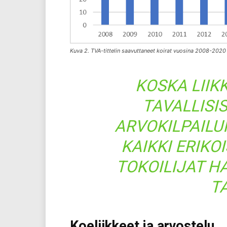
Kuva 2. TVA-tittelin saavuttaneet koirat vuosina 2008-2020
KOSKA LIIK
TAVALLISI
ARVOKILPAILU
KAIKKI ERIK
TOKOILIJAT H
T
Koeliikkeet ja arvostelu