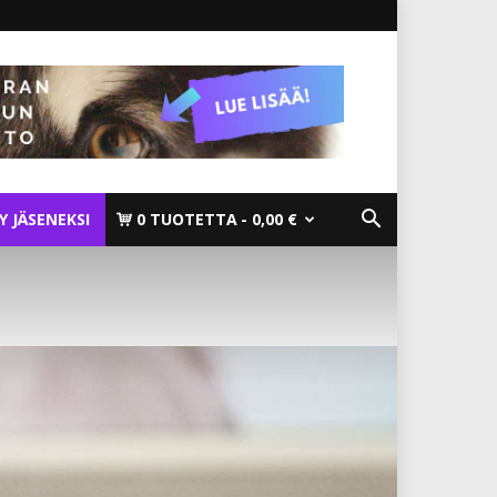
TY JÄSENEKSI
0 TUOTETTA
0,00 €