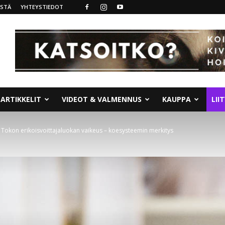
ISTÄ
YHTEYSTIEDOT
ARTIKKELIT
VIDEOT & VALMENNUS
KAUPPA
LII
Tokon erikoisvoittajaluokan vaikeus – koesysteemin merkitys