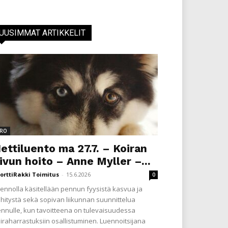
UUSIMMAT ARTIKKELIT
RO
ettiluento ma 27.7. – Koiran
ivun hoito – Anne Myller –...
orttiRakki Toimitus
-
15.6.2026
0
ennolla käsitellään pennun fyysistä kasvua ja
hitystä sekä sopivan liikunnan suunnittelua
nnulle, kun tavoitteena on tulevaisuudessa
iraharrastuksiin osallistuminen. Luennoitsijana