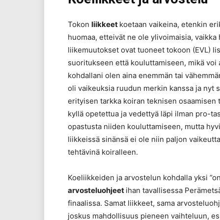
Tokon
liikkeet
koetaan vaikeina, etenkin eri
huomaa, etteivät ne ole ylivoimaisia, vaikka 
liikemuutokset ovat tuoneet tokoon (EVL) lis
suoritukseen että kouluttamiseen, mikä voi 
kohdallani olen aina enemmän tai vähemmän t
oli vaikeuksia ruudun merkin kanssa ja nyt se
erityisen tarkka koiran teknisen osaamisen t
kyllä opetettua ja vedettyä läpi ilman pro-ta
opastusta niiden kouluttamiseen, mutta hyviä k
liikkeissä sinänsä ei ole niin paljon vaikeutt
tehtävinä koiralleen.
Koeliikkeiden ja arvostelun kohdalla yksi ”o
arvosteluohjeet
ihan tavallisessa Perämets
finaalissa. Samat liikkeet, sama arvosteluoh
joskus mahdollisuus pieneen vaihteluun, esi