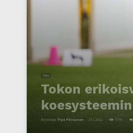
Toko
Tokon erikois
koesysteemin
Kirjoittaja
Pipa Pärssinen
-
23.2.2022
1716