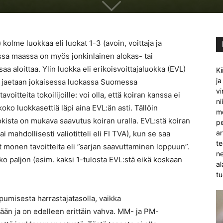
kolme luokkaa eli luokat 1-3 (avoin, voittaja ja
sa maassa on myös jonkinlainen alokas- tai
saa aloittaa. Ylin luokka eli erikoisvoittajaluokka (EVL)
Ki
ja
sa jaetaan jokaisessa luokassa Suomessa
vi
oitteita tokoilijoille: voi olla, että koiran kanssa ei
ni
oko luokkasettiä läpi aina EVL:än asti. Tällöin
mo
ista on mukava saavutus koiran uralla. EVL:stä koiran
pe
ar
mahdollisesti valiotitteli eli FI TVA), kun se saa
te
t monen tavoitteita eli ”sarjan saavuttaminen loppuun”.
ne
o paljon (esim. kaksi 1-tulosta EVL:stä eikä koskaan
al
tu
pumisesta harrastajatasolla, vaikka
kään ja on edelleen erittäin vahva. MM- ja PM-