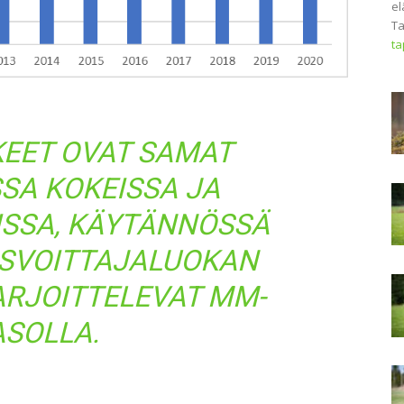
el
Ta
t
KEET OVAT SAMAT
SSA KOKEISSA JA
ISSA, KÄYTÄNNÖSSÄ
OISVOITTAJALUOKAN
ARJOITTELEVAT MM-
ASOLLA.