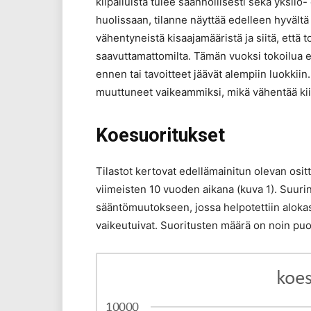
kilpailuista tulee säännöllisesti sekä yksilö
huolissaan, tilanne näyttää edelleen hyvält
vähentyneistä kisaajamääristä ja siitä, että 
saavuttamattomilta. Tämän vuoksi tokoilua ei 
ennen tai tavoitteet jäävät alempiin luokkiin
muuttuneet vaikeammiksi, mikä vähentää ki
Koesuoritukset
Tilastot kertovat edellämainitun olevan osit
viimeisten 10 vuoden aikana (kuva 1). Suur
sääntömuutokseen, jossa helpotettiin alokas
vaikeutuivat. Suoritusten määrä on noin puo