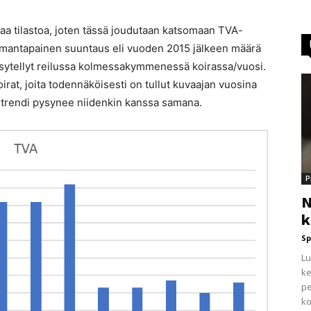
evaa tilastoa, joten tässä joudutaan katsomaan TVA-
 samantapainen suuntaus eli vuoden 2015 jälkeen määrä
ysytellyt reilussa kolmessakymmenessä koirassa/vuosi.
irat, joita todennäköisesti on tullut kuvaajan vuosina
 trendi pysynee niidenkin kanssa samana.
P
N
k
Sp
Lu
ke
pe
ko