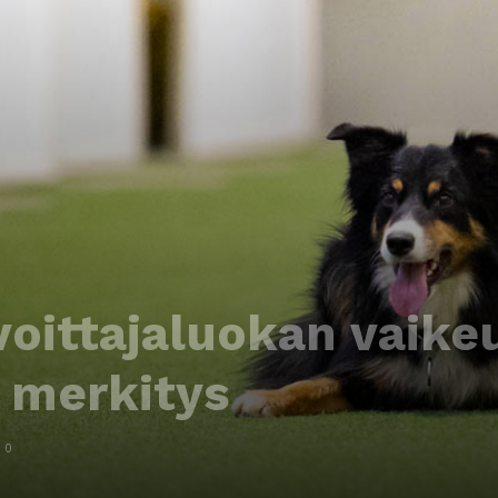
voittajaluokan vaike
 merkitys
0