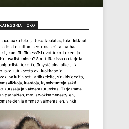
KATEGORIA: TOKO
innostaako toko ja toko-koulutus, toko-liikkeet
 niiden kouluttaminen koiralle? Tai parhaat
nkit, kun tähtäimessäsi ovat toko-kokeet ja
ihin osallistuminen? SporttiRakissa on tarjolla
nipuolista toko-tietämystä aina alkeis- ja
ruskoulutuksesta evl-luokkaan ja
vokilpailuihin asti. Artikkeleita, vinkkivideoita,
emaviikkoja, luentoja, kyselytunteja sekä
ttikursseja ja valmentautumista. Tarjoamme
an parhaiden, mm. arvokisamenestyjien,
omareiden ja ammattivalmentajien, vinkit.