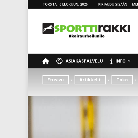
TORSTAI, 6 ELOKUUN, 2026
KIRJAUDU SISÄÄN
ME
SporttiRakki
ASIAKASPALVELU
INFO
Etusivu
Artikkelit
Toko