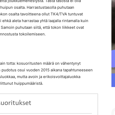
- että joukkuemenestystä. Tästä tasosta ei olla
ä huipun osalta. Harrastustasolla puhutaan
tokon osalta tavoitteena ollut TK4/TVA tuntuvat
ehkä aleta harrastaa yhtä laajalla rintamalla kuin
. Samoin puhutaan siitä, että tokon liikkeet ovat
innostusta tokoilemiseen.
tain totta: kosuoritusten määrä on vähentynyt
in pudotus osui vuoden 2015 aikana tapahtuneeseen
luokkaa, mutta avoin ja erikoisvoittajaluokka
littunut huippumääristä.