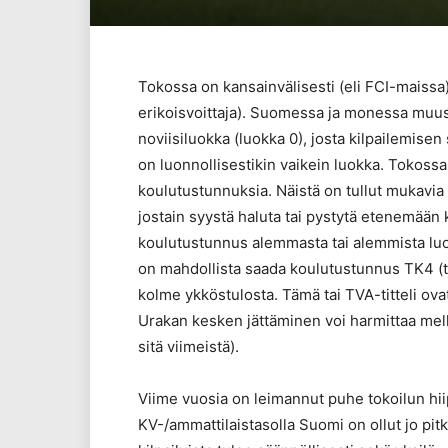
Tokossa on kansainvälisesti (eli FCI-maissa) 
erikoisvoittaja). Suomessa ja monessa muus
noviisiluokka (luokka 0), josta kilpailemisen 
on luonnollisestikin vaikein luokka. Tokos
koulutustunnuksia. Näistä on tullut mukavia tav
jostain syystä haluta tai pystytä etenemään k
koulutustunnus alemmasta tai alemmista luok
on mahdollista saada koulutustunnus TK4 (tai 
kolme ykköstulosta. Tämä tai TVA-titteli ova
Urakan kesken jättäminen voi harmittaa melk
sitä viimeistä).
Viime vuosia on leimannut puhe tokoilun hii
KV-/ammattilaistasolla Suomi on ollut jo pit