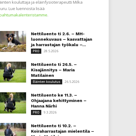
äinten kouluttaja ja eläinfysioterapeutti Milka
uru. Lue luennosta lisää
apahtumakalenteristamme
.
Nettiluento ti 2.6. – MH-
luonnekuvaus – kasvattajan
ja harrastajan työkalu –...
28.5.2026
PRO
Nettiluento ti 26.5. –
Kisajännitys – Maria
Matilainen
26.5.2026
Eläinten koulutus
Nettiluento ke 11.3. –
Ohjaajana kehittyminen –
Hanna Närhi
9.3.2026
PRO
Nettiluento ti 10.2. –
Koiraharrastajan mielentila –