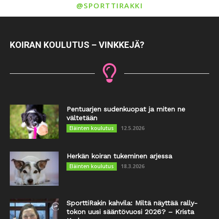
@SPORTTIRAKKI
KOIRAN KOULUTUS – VINKKEJÄ?
Pentuarjen sudenkuopat ja miten ne
vältetään
12.5.2026
Eläinten koulutus
Herkän koiran tukeminen arjessa
18.3.2026
Eläinten koulutus
SporttiRakin kahvila: Miltä näyttää rally-
tokon uusi sääntövuosi 2026? – Krista