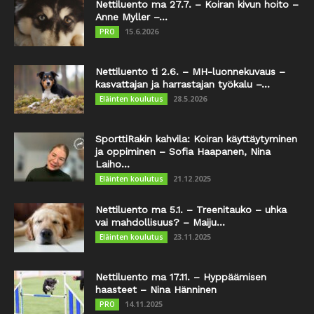
Nettiluento ma 27.7. – Koiran kivun hoito –
Anne Myller –...
15.6.2026
PRO
Nettiluento ti 2.6. – MH-luonnekuvaus –
kasvattajan ja harrastajan työkalu –...
28.5.2026
Eläinten koulutus
SporttiRakin kahvila: Koiran käyttäytyminen
ja oppiminen – Sofia Haapanen, Nina
Laiho...
21.12.2025
Eläinten koulutus
Nettiluento ma 5.1. – Treenitauko – uhka
vai mahdollisuus? – Maiju...
23.11.2025
Eläinten koulutus
Nettiluento ma 17.11. – Hyppäämisen
haasteet – Nina Hänninen
14.11.2025
PRO