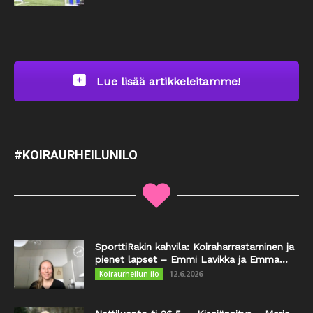
Lue lisää artikkeleitamme!
#KOIRAURHEILUNILO
SporttiRakin kahvila: Koiraharrastaminen ja
pienet lapset – Emmi Lavikka ja Emma...
12.6.2026
Koiraurheilun ilo