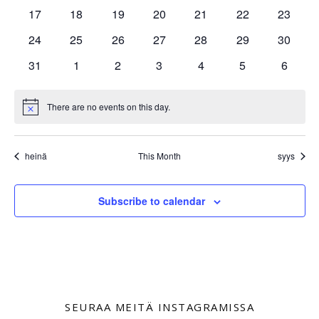
tapahtumat
tapahtumat
tapahtumat
tapahtumat
tapahtumat
tapahtumat
tapahtu
0
0
0
0
0
0
0
17
18
19
20
21
22
23
tapahtumat
tapahtumat
tapahtumat
tapahtumat
tapahtumat
tapahtumat
tapahtu
0
0
0
0
0
0
0
24
25
26
27
28
29
30
tapahtumat
tapahtumat
tapahtumat
tapahtumat
tapahtumat
tapahtumat
tapahtu
0
0
0
0
0
0
0
31
1
2
3
4
5
6
tapahtumat
tapahtumat
tapahtumat
tapahtumat
tapahtumat
tapahtumat
tapaht
There are no events on this day.
Notice
heinä
This Month
syys
Subscribe to calendar
SEURAA MEITÄ INSTAGRAMISSA