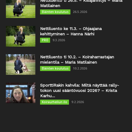
Nettiluento ti 26.5. – Kisajännitys – Maria
Matilainen
26.5.2026
Eläinten koulutus
Nettiluento ke 11.3. – Ohjaajana
kehittyminen – Hanna Närhi
9.3.2026
PRO
Nettiluento ti 10.2. – Koiraharrastajan
mielentila – Maria Matilainen
10.2.2026
Eläinten koulutus
SporttiRakin kahvila: Miltä näyttää rally-
tokon uusi sääntövuosi 2026? – Krista
Karhu...
9.2.2026
Koiraurheilun ilo