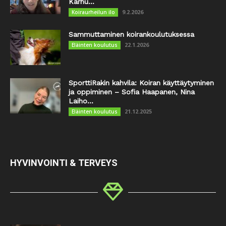
Karhu...
9.2.2026
Koiraurheilun ilo
Sammuttaminen koirankoulutuksessa
22.1.2026
Eläinten koulutus
SporttiRakin kahvila: Koiran käyttäytyminen
ja oppiminen – Sofia Haapanen, Nina
Laiho...
21.12.2025
Eläinten koulutus
HYVINVOINTI & TERVEYS