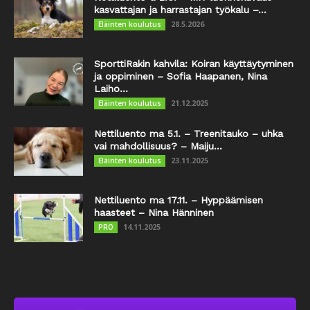
kasvattajan ja harrastajan työkalu –...
28.5.2026
Eläinten koulutus
SporttiRakin kahvila: Koiran käyttäytyminen
ja oppiminen – Sofia Haapanen, Nina
Laiho...
21.12.2025
Eläinten koulutus
Nettiluento ma 5.1. – Treenitauko – uhka
vai mahdollisuus? – Maiju...
23.11.2025
Eläinten koulutus
Nettiluento ma 17.11. – Hyppäämisen
haasteet – Nina Hänninen
14.11.2025
PRO