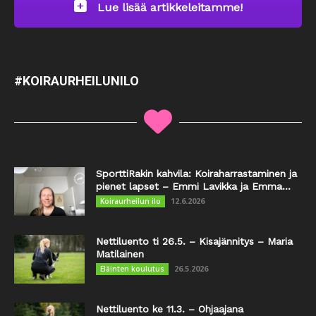
Lue lisää artikkeleitamme!
#KOIRAURHEILUNILO
SporttiRakin kahvila: Koiraharrastaminen ja
pienet lapset – Emmi Lavikka ja Emma...
12.6.2026
Koiraurheilun ilo
Nettiluento ti 26.5. – Kisajännitys – Maria
Matilainen
26.5.2026
Eläinten koulutus
Nettiluento ke 11.3. – Ohjaajana