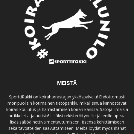
MEISTÄ
SporttiRakki on koiraharrastajan ykköspalvelu! Ehdottomasti
monipuolisin kotimainen tietopankki, mikäli sinua kiinnostavat
koiran koulutus ja harrastaminen koiran kanssa. Satoja ilmaisia
artikkeleita ja uutisia! Lisäksi rekisteröityneille jäsenille upeaa
lisäsisältöä nettivalmentautumiseen, itsensä kehittämiseen
sekä tavoitteiden saavuttamiseen! Meiltä löydät myös ihanat