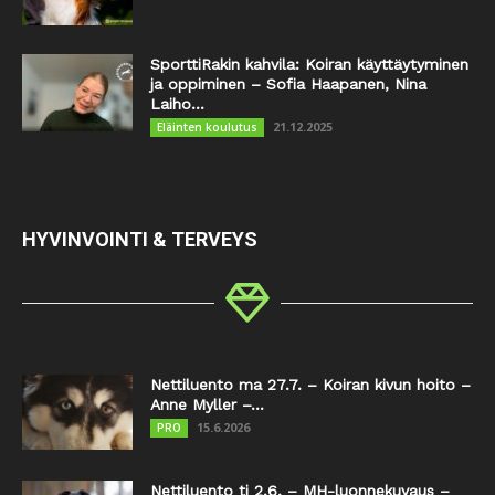
SporttiRakin kahvila: Koiran käyttäytyminen
ja oppiminen – Sofia Haapanen, Nina
Laiho...
21.12.2025
Eläinten koulutus
HYVINVOINTI & TERVEYS
Nettiluento ma 27.7. – Koiran kivun hoito –
Anne Myller –...
15.6.2026
PRO
Nettiluento ti 2.6. – MH-luonnekuvaus –