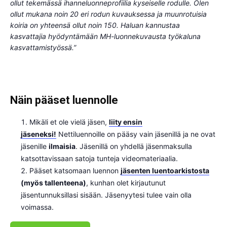
ollut tekemässä ihanneluonneprofiilia kyseiselle rodulle. Olen
ollut mukana noin 20 eri rodun kuvauksessa ja muunrotuisia
koiria on yhteensä ollut noin 150. Haluan kannustaa
kasvattajia hyödyntämään MH-luonnekuvausta työkaluna
kasvattamistyössä.”
Näin pääset luennolle
Mikäli et ole vielä jäsen,
liity ensin
jäseneksi!
Nettiluennoille on pääsy vain jäsenillä ja ne ovat
jäsenille
ilmaisia
. Jäsenillä on yhdellä jäsenmaksulla
katsottavissaan satoja tunteja videomateriaalia.
Pääset katsomaan luennon
jäsenten luentoarkistosta
(myös tallenteena)
, kunhan olet kirjautunut
jäsentunnuksillasi sisään. Jäsenyytesi tulee vain olla
voimassa.