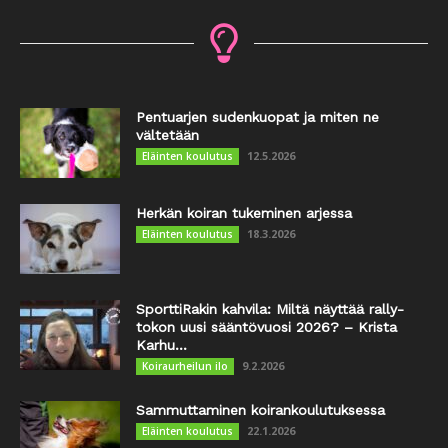
Pentuarjen sudenkuopat ja miten ne
vältetään
12.5.2026
Eläinten koulutus
Herkän koiran tukeminen arjessa
18.3.2026
Eläinten koulutus
SporttiRakin kahvila: Miltä näyttää rally-
tokon uusi sääntövuosi 2026? – Krista
Karhu...
9.2.2026
Koiraurheilun ilo
Sammuttaminen koirankoulutuksessa
22.1.2026
Eläinten koulutus