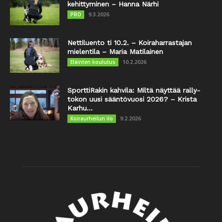
kehittyminen – Hanna Närhi
9.3.2026
PRO
Nettiluento ti 10.2. – Koiraharrastajan
mielentila – Maria Matilainen
10.2.2026
Eläinten koulutus
SporttiRakin kahvila: Miltä näyttää rally-
tokon uusi sääntövuosi 2026? – Krista
Karhu...
9.2.2026
Koiraurheilun ilo